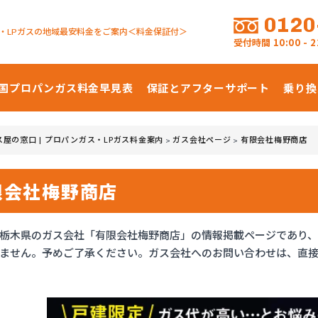
0120
・LPガスの地域最安料金をご案内＜料金保証付＞
受付時間
10:00 -
国プロパンガス
料金早見表
保証とアフターサポート
乗り換
ス屋の窓口 | プロパンガス・LPガス料金案内
ガス会社ページ
有限会社梅野商店
>
>
限会社梅野商店
栃木県のガス会社「有限会社梅野商店」の情報掲載ページであり
ません。予めご了承ください。ガス会社へのお問い合わせは、直接