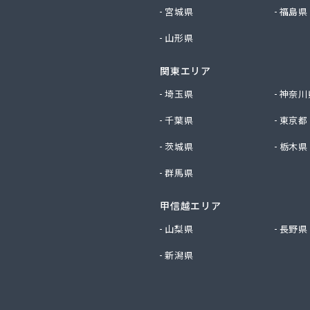
社エコファースト
宮城県
福島県
社エス・ケーガス
山形県
社エネサンスサービス
社エルピオ 宇都宮営業所
関東エリア
社オオイデ
社ガスパル 宇都宮販売所
埼玉県
神奈川
社ガスパル 那須販売所
千葉県
東京都
社キクチ
社クレックス 宇都宮営業所
茨城県
栃木県
社クレックス 那須塩原営業所
群馬県
社グローバルエナジー
社グローバルエナジー 石井支店
社コープエナジー
甲信越エリア
社コープエナジー 足利営業所
山梨県
長野県
社コボリ・ガス
新潟県
社サイサン 宇都宮営業所
社サイサン 宇都宮北営業所
社サイサン 今市営業所
社サイサン 佐野営業所