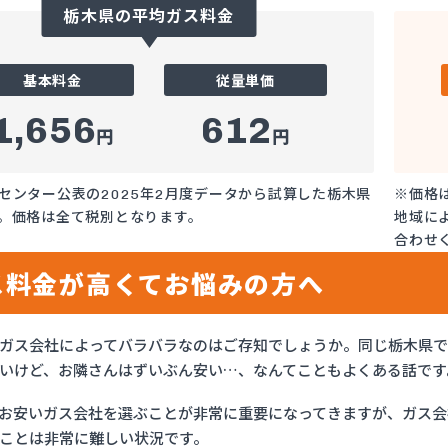
栃木県の平均ガス料金
基本料金
従量単価
1,656
612
円
円
センター公表の2025年2月度データから試算した栃木県
※価格
。価格は全て税別となります。
地域に
合わせ
ス料金が高くてお悩みの方へ
ガス会社によってバラバラなのはご存知でしょうか。同じ栃木県
いけど、お隣さんはずいぶん安い…、なんてこともよくある話です
お安いガス会社を選ぶことが非常に重要になってきますが、ガス会社
ことは非常に難しい状況です。