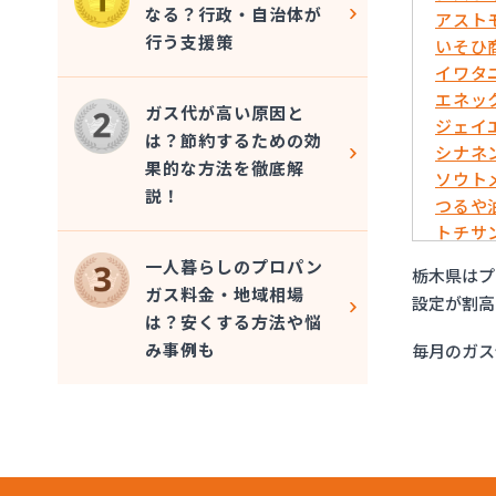
なる？行政・自治体が
アスト
行う支援策
いそひ
イワタ
エネッ
ガス代が高い原因と
ジェイ
は？節約するための効
シナネ
果的な方法を徹底解
ソウト
説！
つるや
トチサ
フジオ
一人暮らしのプロパン
栃木県はプ
マイシ
ガス料金・地域相場
設定が割高
ミライ
は？安くする方法や悩
烏山プ
み事例も
毎月のガス
烏山通
羽金商
益田屋
横川食
横川食