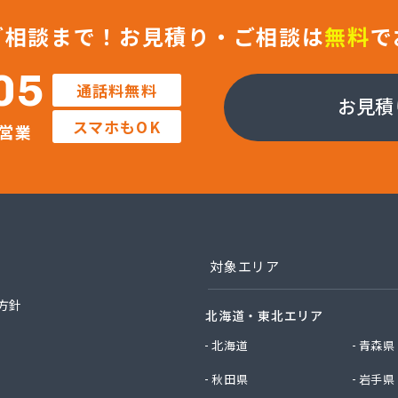
業株式会社 藤岡営業所
エルピーガス協同組合
ご相談まで！
お見積り・ご相談は
無料
で
社JAエルサポート LPガス総合センター
社JAエルサポート ガス事業部
05
通話料無料
社JAエルサポート じゃすぽーと真岡SS
お見積
社JAエルサポート 県中支店
スマホもOK
営業
社JAエルサポート 県東支店
社JAエルサポート 佐野営業所
社JAエルサポート 那須烏山営業所
社JAエルサポート 日光営業所
社JAエルサポート
社JAエルサポート 県北支店
社JOMOプロ関東 宇都宮支店
対象エリア
MIKANE
TOKAI 宇都宮支店
方針
北海道・東北エリア
TOKAI 小山支店
TOKAI 那須支店
北海道
青森県
社あいづや
秋田県
岩手県
社イイジマ