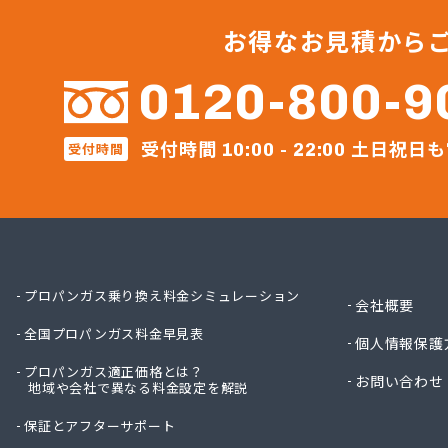
河原実
河内町
お得なお見積から
株式会
株式会
0120-800-9
株式会
株式会
受付時間
土日祝日も
株式会
受付時間
10:00 - 22:00
株式会
株式会
株式会
株式会
株式会
株式会
プロパンガス乗り換え料金シミュレーション
会社概要
株式会社
全国プロパンガス料金早見表
株式会社
個人情報保護
株式会社
プロパンガス適正価格とは？
お問い合わせ
株式会社
地域や会社で異なる料金設定を解説
株式会
保証とアフターサポート
株式会