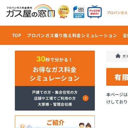
プロパンガス
TOP
プロパンガス乗り換え料金
シミュレーション
全
ガ
有
本ページは
けしており