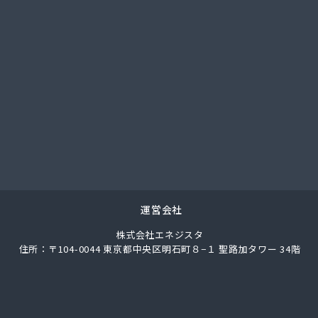
社サイサン 西那須野営業所
社サイサン 湯西川営業所
社サイサン 栃木支店
社サイサン 物流管理
社スガマタ
社スミスケ
社セガワ
社プライズ小川
社ミツウロコ 宇都宮オート営業所
社ミツウロコ 宇都宮西部店
社ミツウロコ 栃木支店
社ミツウロコ 那須店
運営会社
社ミヤプロ
株式会社エネジスタ
社ミヤレン
住所：〒104-0044 東京都中央区明石町８−１ 聖路加タワー 34階
社ヤチネン
社ヤマガス
社ヤマグチ プロパンガス充填所
社稲葉商店