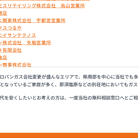
モスリテイリング株式会社 烏山営業所
商店
ニ関東株式会社 宇都宮営業所
クスつるや
エイサンテクノス
ン株式会社 矢板営業所
メ有限会社
油店
ン商事株式会社
ックス株式会社 宇都宮営業所
ロパンガス会社変更が盛んなエリアで、県南部を中心に当社でも
ティプロパンガス
となっているご家庭が多く、那須塩原などの別荘地においてもガス
フ株式会社 大田原店
ロパン株式会社
代を安くしたいとお考えの方は、一度当社の無料相談窓口へとご
運株式会社プロパンガス
店
プロパン有限会社
販株式会社 一里販売所
販株式会社一里販売所