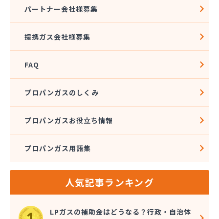
株式会社石沢商店 プロパンガス充填所オートスタ
パートナー会社様募集
ンド
株式会社石沢商店 鹿沼営業所
提携ガス会社様募集
株式会社石澤商店 宇都宮営業所
株式会社大野
FAQ
株式会社島田
株式会社東親エルピーガス配送センター
株式会社藤田液化燃料
プロパンガスのしくみ
株式会社二興
株式会社日乃出屋エナジー
プロパンガスお役立ち情報
株式会社福冨
株式会社平松総合企画 プロパンガス部
プロパンガス用語集
株式会社別井商店
株式会社油吉 LPガス事業部
関彰商事株式会社 真岡LPガスセンター
人気記事ランキング
岩谷産業株式会社 宇都宮支店
鬼怒川プロパン
吉澤保全株式会社倉庫
LPガスの補助金はどうなる？行政・自治体
橋本産業株式会社