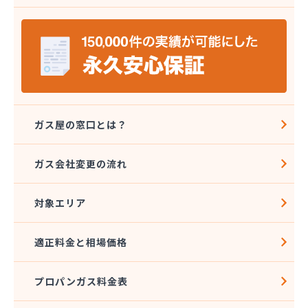
株式会社ミツウロコ 那須店
株式会社ミヤプロ
株式会社ミヤレン
株式会社ヤチネン
株式会社ヤマガス
株式会社ヤマグチ プロパンガス充填所
株式会社稲葉商店
株式会社宇都宮プロパン容器検査工場
ガス屋の窓口とは？
株式会社丸本イトウ
株式会社菊屋
ガス会社変更の流れ
株式会社菊泉
株式会社県民ガス保安センター
対象エリア
株式会社高圧容器検査所
株式会社篠田商店
株式会社小野里商店 佐野営業所
適正料金と相場価格
株式会社小林住設
株式会社須山液化ガス本社
プロパンガス料金表
株式会社瀬尾本店
株式会社西城