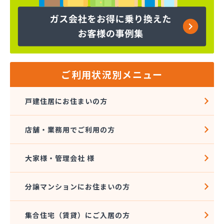
株式会社コープエナジー
株式会社コープエナジー 足利営業所
株式会社コボリ・ガス
株式会社サイサン 宇都宮営業所
株式会社サイサン 宇都宮北営業所
株式会社サイサン 今市営業所
ご利用状況別メニュー
株式会社サイサン 佐野営業所
株式会社サイサン 西那須野営業所
戸建住居にお住まいの方
株式会社サイサン 湯西川営業所
株式会社サイサン 栃木支店
店舗・業務用でご利用の方
株式会社サイサン 物流管理
株式会社スガマタ
株式会社スミスケ
大家様・管理会社 様
株式会社セガワ
株式会社プライズ小川
分譲マンションにお住まいの方
株式会社ミツウロコ 宇都宮オート営業所
株式会社ミツウロコ 宇都宮西部店
集合住宅（賃貸）にご入居の方
株式会社ミツウロコ 栃木支店