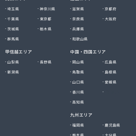
大田原エルピーガス保安センター協同組合
埼玉県
神奈川県
滋賀県
京都府
大陽日酸エネルギー株式会社 足利支店
千葉県
東京都
奈良県
大阪府
谷中田プロパン店
茨城県
栃木県
兵庫県
中央セントラルガス株式会社 宇都宮営業所
中央セントラルガス株式会社 那須営業所
群馬県
和歌山県
猪瀬プロパン店
町田屋商店出光興産大沢給油所
甲信越エリア
中国・四国エリア
町田商店
山梨県
長野県
岡山県
広島県
津吹商店
新潟県
鳥取県
島根県
津田商店
椎名商会
山口県
愛媛県
田邊工業株式会社 ガス直販部
香川県
徳島県
田邊工業株式会社 佐野工場
田邊工業株式会社 足利営業所
高知県
田邊工業株式会社 北関東保安センター
九州エリア
東栄プロパン
東京ガスエネルギー株式会社 宇都宮サービスセン
福岡県
鹿児島県
ター
熊本県
大分県