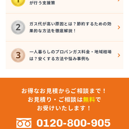
が行う支援策
近嵐商事有限会社
金子商事有限会社
桑原商店
ガス代が高い原因とは？節約するための効
郡司燃料店
果的な方法を徹底解説！
慶野燃料店
戸恒燃料店
戸村商店
一人暮らしのプロパンガス料金・地域相場
五味田商店
は？安くする方法や悩み事例も
江連燃料株式会社
高田プロパン店
国際鉱油株式会社
今市ガス株式会社
お得なお見積からご相談まで！
佐藤燃料店
佐野市エルピーガス販売協同組合
お見積り・ご相談は
無料
で
佐野燃料
お受けいたします！
細井プロパン
三愛オブリガス東日本株式会社 栃木支店 宇都宮
0120-800-905
営業所/卸売課