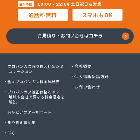
三柴正雄商店
土日祝日も営業
10:00 - 22:00
受付時間
三田岱治商店
通話料無料
スマホもOK
氏家高圧ガス保安センター
寺内商店
室井商店
お見積り・お問い合せはコチラ
篠崎ガス
若林商店
小篠酸素株式会社
小島プロパンガス株式会社
会社概要
プロパンガス乗り換え料金シミ
小島不動産
ュレーション
個人情報保護方針
小野口商事株式会社 本社
全国プロパンガス料金早見表
小野崎燃料設備有限会社
お問い合わせ
プロパンガス適正価格とは？
松島ガス株式会社
地域や会社で異なる料金設定を
上都賀プロパンガス協同組合
解説
真岡液化ガス協組
保証とアフターサポート
神山液化ガス
須田商事株式会社
乗り換え事例集
須田燃料株式会社
FAQ
須藤商店