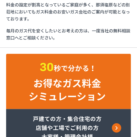
ミライフ株式会社 大田原店
料金の設定が割高となっているご家庭が多く、那須塩原などの別
烏山プロパン株式会社
荘地においてもガス料金のお安いガス会社のご案内が可能となっ
烏山通運株式会社プロパンガス
ております。
羽金商店
毎月のガス代を安くしたいとお考えの方は、一度当社の無料相談
益田屋プロパン有限会社
窓口へとご相談ください。
横川食販株式会社 一里販売所
横川食販株式会社一里販売所
河原実業株式会社 藤岡営業所
河内町エルピーガス協同組合
株式会社JAエルサポート LPガス総合センター
株式会社JAエルサポート ガス事業部
株式会社JAエルサポート じゃすぽーと真岡SS
株式会社JAエルサポート 県中支店
株式会社JAエルサポート 県東支店
株式会社JAエルサポート 佐野営業所
株式会社JAエルサポート 那須烏山営業所
株式会社JAエルサポート 日光営業所
株式会社JAエルサポート
株式会社JAエルサポート 県北支店