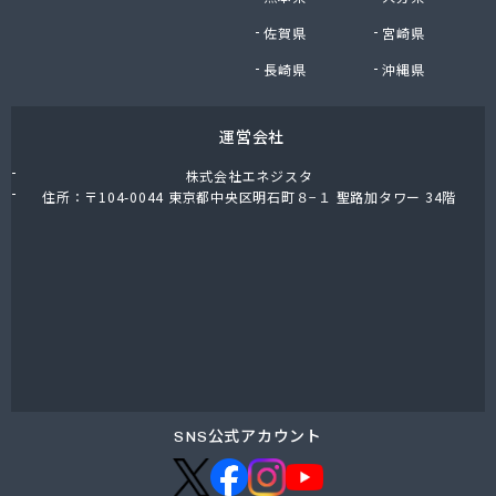
東上ガス株式会社 真岡営業所
佐賀県
宮崎県
東上ガス株式会社 那須営業所
藤川屋
長崎県
沖縄県
栃木アロー株式会社
栃木エルピーガスセンター協同組合
運営会社
栃木液化ガス株式会社
栃木県プロパンガス商業協同組合
株式会社エネジスタ
栃木石油株式会社 本社
住所：〒104-0044 東京都中央区明石町８−１ 聖路加タワー 34階
二葉屋商店
日光石油有限会社
日光線通運株式会社 日光支店
日光地区エルピーガス保安センター協同組合
日星石油株式会社 ガス販売グループ
日星石油株式会社 宇都宮事業所
日星石油株式会社 関谷ターミナル
NX商事株式会社 宇都宮支店 宇都宮LPガス事業
所
SNS公式アカウント
日東瓦斯株式会社 南河内営業所
日本ガス株式会社 宇都宮営業所