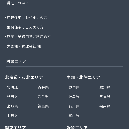
弊社について
星のや商店
星野商店
戸建住宅にお住まいの方
聖火産業株式会社
西部燃料ガス株式会社
集合住宅にご入居の方
静屋
店舗・業務用でご利用の方
石井商店
石崎平八郎商店
大家様・管理会社 様
石川プロパンガス
赤羽根プロパンガス
対象エリア
赤羽燃料店
川治プロパン
北海道・東北エリア
中部・北陸エリア
川津商店
北海道
青森県
静岡県
愛知県
川俣商販株式会社
早見商店
秋田県
岩手県
岐阜県
三重県
足利ガス株式会社
宮城県
福島県
石川県
福井県
足利ガス事業組合配送センター
足利団地ガス株式会社
山形県
富山県
大章液化ガス株式会社
関東エリア
近畿エリア
大塚プロパン