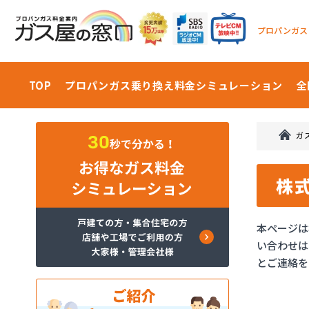
プロパンガス
TOP
プロパンガス乗り換え料金
シミュレーション
全
ガ
株
本ページは
い合わせは
とご連絡を