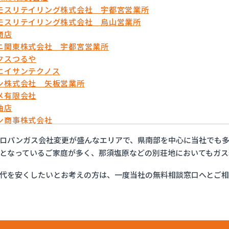
モスリテイリング株式会社 宇都宮営業所
モスリテイリング株式会社 烏山営業所
商店
ニ関東株式会社 宇都宮営業所
クスつるや
エイサンテクノス
ン株式会社 矢板営業所
メ有限会社
油店
ン商事株式会社
ックス株式会社 宇都宮営業所
ロパンガス会社変更が盛んなエリアで、県南部を中心に当社でも
ティプロパンガス
となっているご家庭が多く、那須塩原などの別荘地においてもガス
フ株式会社 大田原店
ロパン株式会社
代を安くしたいとお考えの方は、一度当社の無料相談窓口へとご
運株式会社プロパンガス
店
プロパン有限会社
販株式会社 一里販売所