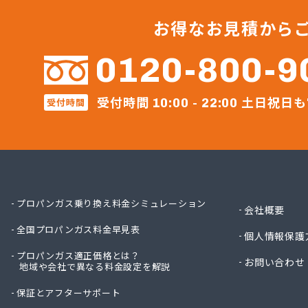
横川食
河原実
お得なお見積から
河内町
株式会
0120-800-9
株式会
株式会
受付時間
土日祝日も
受付時間
株式会
10:00 - 22:00
株式会
株式会
株式会
株式会
株式会
株式会
プロパンガス乗り換え料金シミュレーション
会社概要
株式会
全国プロパンガス料金早見表
株式会社
個人情報保護
株式会社
プロパンガス適正価格とは？
お問い合わせ
地域や会社で異なる料金設定を解説
株式会社
株式会社
保証とアフターサポート
株式会