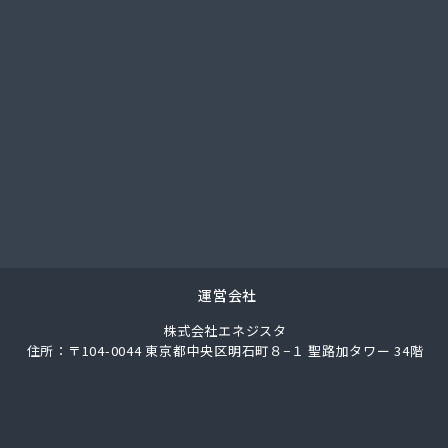
社サイサン 佐野営業所
社サイサン 西那須野営業所
社サイサン 湯西川営業所
社サイサン 栃木支店
社サイサン 物流管理
社スガマタ
社スミスケ
社セガワ
社プライズ小川
社ミツウロコ 宇都宮オート営業所
社ミツウロコ 宇都宮西部店
社ミツウロコ 栃木支店
運営会社
社ミツウロコ 那須店
株式会社エネジスタ
社ミヤプロ
住所：〒104-0044 東京都中央区明石町８−１ 聖路加タワー 34階
社ミヤレン
社ヤチネン
社ヤマガス
社ヤマグチ プロパンガス充填所