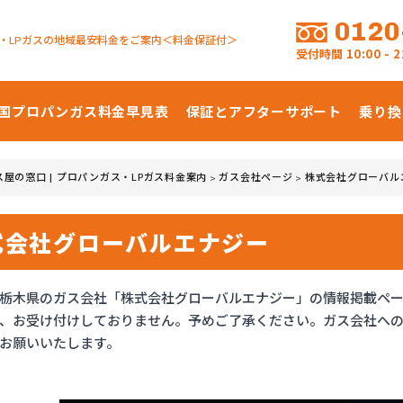
0120
・LPガスの地域最安料金をご案内＜料金保証付＞
受付時間
10:00 -
国プロパンガス
料金早見表
保証とアフターサポート
乗り換
ス屋の窓口 | プロパンガス・LPガス料金案内
ガス会社ページ
株式会社グローバル
>
>
式会社グローバルエナジー
栃木県のガス会社「株式会社グローバルエナジー」の情報掲載ペ
、お受け付けしておりません。予めご了承ください。ガス会社へ
お願いいたします。