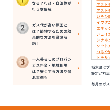
なる？行政・自治体が
アスト
行う支援策
アスト
いそひ
イワタ
ガス代が高い原因と
エネッ
は？節約するための効
ジェイ
果的な方法を徹底解
シナネ
説！
ソウト
つるや
トチサ
一人暮らしのプロパン
フジオ
ガス料金・地域相場
栃木県はプ
マイシ
は？安くする方法や悩
設定が割高
ミライ
み事例も
烏山プ
毎月のガス
烏山通
羽金商
益田屋
横川食