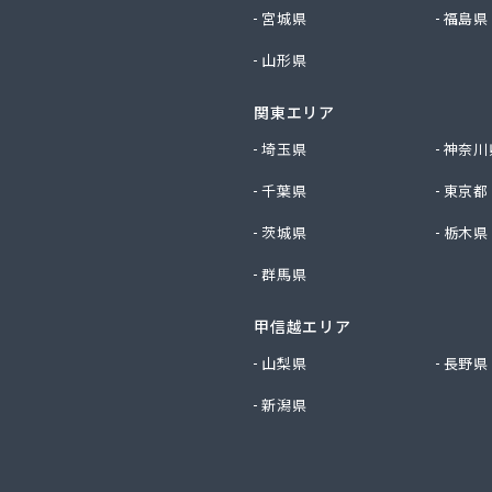
社イイジマ
宮城県
福島県
社エコファースト
山形県
社エス・ケーガス
社エネサンスサービス
関東エリア
社エルピオ 宇都宮営業所
社オオイデ
埼玉県
神奈川
社ガスパル 宇都宮販売所
千葉県
東京都
社ガスパル 那須販売所
社キクチ
茨城県
栃木県
社クレックス 宇都宮営業所
群馬県
社クレックス 那須塩原営業所
社グローバルエナジー
甲信越エリア
社グローバルエナジー 石井支店
社コープエナジー
山梨県
長野県
社コープエナジー 足利営業所
新潟県
社コボリ・ガス
社サイサン 宇都宮営業所
社サイサン 宇都宮北営業所
社サイサン 今市営業所