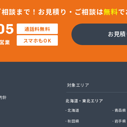
販株式会社一里販売所
業株式会社 藤岡営業所
ご相談まで！
お見積り・ご相談は
無料
で
エルピーガス協同組合
社JAエルサポート LPガス総合センター
05
通話料無料
社JAエルサポート ガス事業部
お見積
社JAエルサポート じゃすぽーと真岡SS
スマホもOK
営業
社JAエルサポート 県中支店
社JAエルサポート 県東支店
社JAエルサポート 佐野営業所
社JAエルサポート 那須烏山営業所
社JAエルサポート 日光営業所
社JAエルサポート
社JAエルサポート 県北支店
対象エリア
社JOMOプロ関東 宇都宮支店
MIKANE
方針
北海道・東北エリア
TOKAI 宇都宮支店
TOKAI 小山支店
北海道
青森県
TOKAI 那須支店
秋田県
岩手県
社あいづや