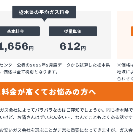
栃木県の平均ガス料金
基本料金
従量単価
1,656
612
円
円
センター公表の2025年2月度データから試算した栃木県
※価格
。価格は全て税別となります。
地域に
合わせ
ス料金が高くてお悩みの方へ
ガス会社によってバラバラなのはご存知でしょうか。同じ栃木県
いけど、お隣さんはずいぶん安い…、なんてこともよくある話です
お安いガス会社を選ぶことが非常に重要になってきますが、ガス会社