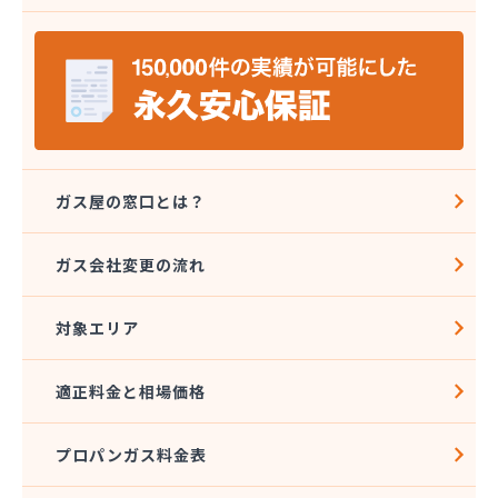
株式会社ミツウロコ 那須店
株式会社ミヤプロ
株式会社ミヤレン
株式会社ヤチネン
株式会社ヤマガス
株式会社ヤマグチ プロパンガス充填所
株式会社稲葉商店
株式会社宇都宮プロパン容器検査工場
ガス屋の窓口とは？
株式会社丸本イトウ
株式会社菊屋
ガス会社変更の流れ
株式会社菊泉
株式会社県民ガス保安センター
対象エリア
株式会社高圧容器検査所
株式会社篠田商店
株式会社小野里商店 佐野営業所
適正料金と相場価格
株式会社小林住設
株式会社須山液化ガス本社
プロパンガス料金表
株式会社瀬尾本店
株式会社西城