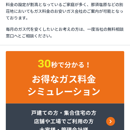
ミライフ株式会社 大田原店
料金の設定が割高となっているご家庭が多く、那須塩原などの別
烏山プロパン株式会社
荘地においてもガス料金のお安いガス会社のご案内が可能となっ
烏山通運株式会社プロパンガス
ております。
羽金商店
毎月のガス代を安くしたいとお考えの方は、一度当社の無料相談
益田屋プロパン有限会社
窓口へとご相談ください。
横川食販株式会社 一里販売所
横川食販株式会社一里販売所
河原実業株式会社 藤岡営業所
河内町エルピーガス協同組合
株式会社JAエルサポート LPガス総合センター
株式会社JAエルサポート ガス事業部
株式会社JAエルサポート じゃすぽーと真岡SS
株式会社JAエルサポート 県中支店
株式会社JAエルサポート 県東支店
株式会社JAエルサポート 佐野営業所
株式会社JAエルサポート 那須烏山営業所
株式会社JAエルサポート 日光営業所
株式会社JAエルサポート
株式会社JAエルサポート 県北支店