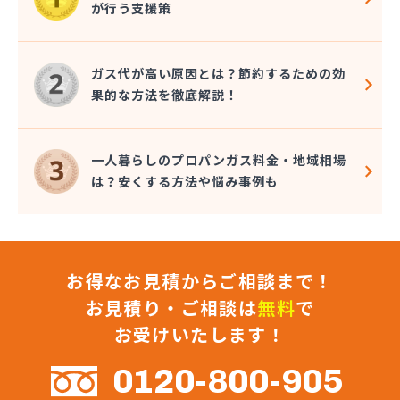
が行う支援策
近嵐商事有限会社
金子商事有限会社
桑原商店
ガス代が高い原因とは？節約するための効
郡司燃料店
果的な方法を徹底解説！
慶野燃料店
戸恒燃料店
戸村商店
一人暮らしのプロパンガス料金・地域相場
五味田商店
は？安くする方法や悩み事例も
江連燃料株式会社
高田プロパン店
国際鉱油株式会社
今市ガス株式会社
お得なお見積からご相談まで！
佐藤燃料店
佐野市エルピーガス販売協同組合
お見積り・ご相談は
無料
で
佐野燃料
お受けいたします！
細井プロパン
三愛オブリガス東日本株式会社 栃木支店 宇都宮
0120-800-905
営業所/卸売課