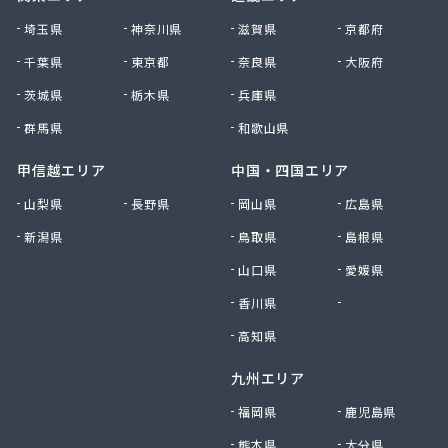
大田原エルピーガス保安センター協同組合
埼玉県
神奈川県
滋賀県
京都府
大陽日酸エネルギー株式会社 足利支店
千葉県
東京都
奈良県
大阪府
谷中田プロパン店
茨城県
栃木県
兵庫県
中央セントラルガス株式会社 宇都宮営業所
中央セントラルガス株式会社 那須営業所
群馬県
和歌山県
猪瀬プロパン店
町田屋商店出光興産大沢給油所
甲信越エリア
中国・四国エリア
町田商店
山梨県
長野県
岡山県
広島県
津吹商店
新潟県
鳥取県
島根県
津田商店
椎名商会
山口県
愛媛県
田邊工業株式会社 ガス直販部
香川県
徳島県
田邊工業株式会社 佐野工場
田邊工業株式会社 足利営業所
高知県
田邊工業株式会社 北関東保安センター
九州エリア
東栄プロパン
東京ガスエネルギー株式会社 宇都宮サービスセン
福岡県
鹿児島県
ター
熊本県
大分県