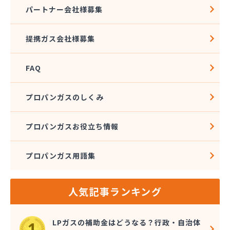
株式会社石沢商店 プロパンガス充填所オートスタ
パートナー会社様募集
ンド
株式会社石沢商店 鹿沼営業所
提携ガス会社様募集
株式会社石澤商店 宇都宮営業所
株式会社大野
FAQ
株式会社島田
株式会社東親エルピーガス配送センター
株式会社藤田液化燃料
プロパンガスのしくみ
株式会社二興
株式会社日乃出屋エナジー
プロパンガスお役立ち情報
株式会社福冨
株式会社平松総合企画 プロパンガス部
プロパンガス用語集
株式会社別井商店
株式会社油吉 LPガス事業部
関彰商事株式会社 真岡LPガスセンター
人気記事ランキング
岩谷産業株式会社 宇都宮支店
鬼怒川プロパン
吉澤保全株式会社倉庫
LPガスの補助金はどうなる？行政・自治体
橋本産業株式会社