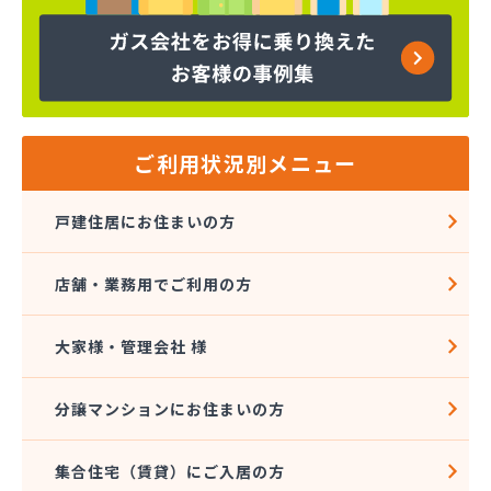
株式会社コープエナジー
株式会社コープエナジー 足利営業所
株式会社コボリ・ガス
株式会社サイサン 宇都宮営業所
株式会社サイサン 宇都宮北営業所
株式会社サイサン 今市営業所
ご利用状況別メニュー
株式会社サイサン 佐野営業所
株式会社サイサン 西那須野営業所
戸建住居にお住まいの方
株式会社サイサン 湯西川営業所
株式会社サイサン 栃木支店
店舗・業務用でご利用の方
株式会社サイサン 物流管理
株式会社スガマタ
株式会社スミスケ
大家様・管理会社 様
株式会社セガワ
株式会社プライズ小川
分譲マンションにお住まいの方
株式会社ミツウロコ 宇都宮オート営業所
株式会社ミツウロコ 宇都宮西部店
集合住宅（賃貸）にご入居の方
株式会社ミツウロコ 栃木支店