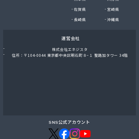
東上ガス株式会社 真岡営業所
佐賀県
宮崎県
東上ガス株式会社 那須営業所
藤川屋
長崎県
沖縄県
栃木アロー株式会社
栃木エルピーガスセンター協同組合
運営会社
栃木液化ガス株式会社
栃木県プロパンガス商業協同組合
株式会社エネジスタ
栃木石油株式会社 本社
住所：〒104-0044 東京都中央区明石町８−１ 聖路加タワー 34階
二葉屋商店
日光石油有限会社
日光線通運株式会社 日光支店
日光地区エルピーガス保安センター協同組合
日星石油株式会社 ガス販売グループ
日星石油株式会社 宇都宮事業所
日星石油株式会社 関谷ターミナル
NX商事株式会社 宇都宮支店 宇都宮LPガス事業
所
SNS公式アカウント
日東瓦斯株式会社 南河内営業所
日本ガス株式会社 宇都宮営業所