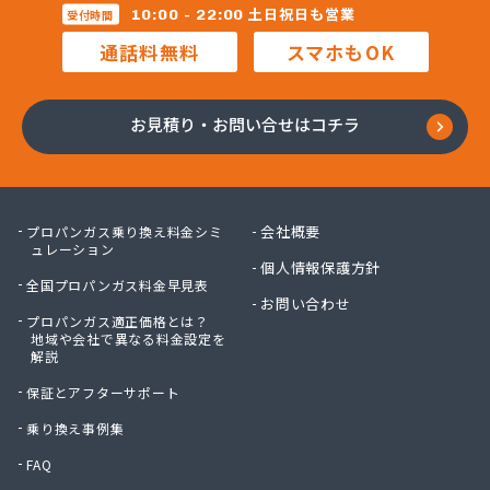
三柴正雄商店
土日祝日も営業
10:00 - 22:00
受付時間
三田岱治商店
通話料無料
スマホもOK
氏家高圧ガス保安センター
寺内商店
室井商店
お見積り・お問い合せはコチラ
篠崎ガス
若林商店
小篠酸素株式会社
小島プロパンガス株式会社
会社概要
プロパンガス乗り換え料金シミ
小島不動産
ュレーション
個人情報保護方針
小野口商事株式会社 本社
全国プロパンガス料金早見表
小野崎燃料設備有限会社
お問い合わせ
プロパンガス適正価格とは？
松島ガス株式会社
地域や会社で異なる料金設定を
上都賀プロパンガス協同組合
解説
真岡液化ガス協組
保証とアフターサポート
神山液化ガス
須田商事株式会社
乗り換え事例集
須田燃料株式会社
FAQ
須藤商店