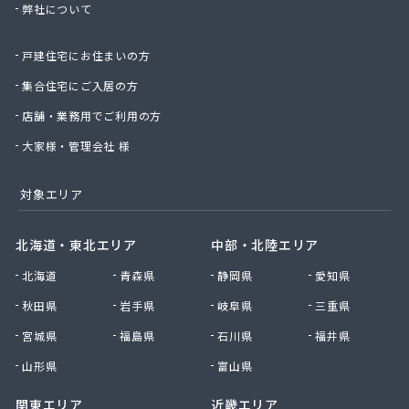
弊社について
星のや商店
星野商店
戸建住宅にお住まいの方
聖火産業株式会社
西部燃料ガス株式会社
集合住宅にご入居の方
静屋
店舗・業務用でご利用の方
石井商店
石崎平八郎商店
大家様・管理会社 様
石川プロパンガス
赤羽根プロパンガス
対象エリア
赤羽燃料店
川治プロパン
北海道・東北エリア
中部・北陸エリア
川津商店
北海道
青森県
静岡県
愛知県
川俣商販株式会社
早見商店
秋田県
岩手県
岐阜県
三重県
足利ガス株式会社
宮城県
福島県
石川県
福井県
足利ガス事業組合配送センター
足利団地ガス株式会社
山形県
富山県
大章液化ガス株式会社
関東エリア
近畿エリア
大塚プロパン