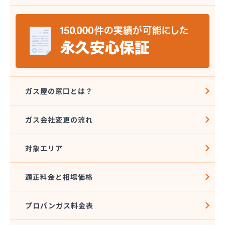
株式会社ミツウロコ 那須店
株式会社ミヤプロ
株式会社ミヤレン
株式会社ヤチネン
株式会社ヤマガス
株式会社ヤマグチ プロパンガス充填所
株式会社稲葉商店
株式会社宇都宮プロパン容器検査工場
ガス屋の窓口とは？
株式会社丸本イトウ
株式会社菊屋
ガス会社変更の流れ
株式会社菊泉
株式会社県民ガス保安センター
対象エリア
株式会社高圧容器検査所
株式会社篠田商店
株式会社小野里商店 佐野営業所
適正料金と相場価格
株式会社小林住設
株式会社須山液化ガス本社
プロパンガス料金表
株式会社瀬尾本店
株式会社西城