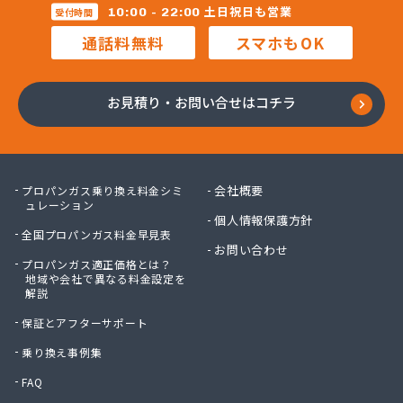
三柴正雄商店
土日祝日も営業
10:00 - 22:00
受付時間
三田岱治商店
通話料無料
スマホもOK
氏家高圧ガス保安センター
寺内商店
室井商店
お見積り・お問い合せはコチラ
篠崎ガス
若林商店
小篠酸素株式会社
小島プロパンガス株式会社
会社概要
プロパンガス乗り換え料金シミ
小島不動産
ュレーション
個人情報保護方針
小野口商事株式会社 本社
全国プロパンガス料金早見表
小野崎燃料設備有限会社
お問い合わせ
プロパンガス適正価格とは？
松島ガス株式会社
地域や会社で異なる料金設定を
上都賀プロパンガス協同組合
解説
真岡液化ガス協組
保証とアフターサポート
神山液化ガス
須田商事株式会社
乗り換え事例集
須田燃料株式会社
FAQ
須藤商店