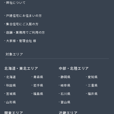
弊社について
星のや商店
星野商店
戸建住宅にお住まいの方
聖火産業株式会社
西部燃料ガス株式会社
集合住宅にご入居の方
静屋
店舗・業務用でご利用の方
石井商店
石崎平八郎商店
大家様・管理会社 様
石川プロパンガス
赤羽根プロパンガス
対象エリア
赤羽燃料店
川治プロパン
北海道・東北エリア
中部・北陸エリア
川津商店
北海道
青森県
静岡県
愛知県
川俣商販株式会社
早見商店
秋田県
岩手県
岐阜県
三重県
足利ガス株式会社
宮城県
福島県
石川県
福井県
足利ガス事業組合配送センター
足利団地ガス株式会社
山形県
富山県
大章液化ガス株式会社
関東エリア
近畿エリア
大塚プロパン