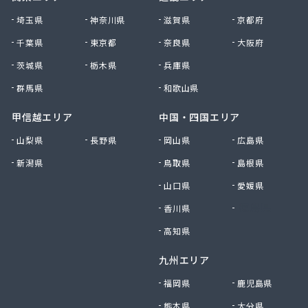
大田原エルピーガス保安センター協同組合
埼玉県
神奈川県
滋賀県
京都府
大陽日酸エネルギー株式会社 足利支店
千葉県
東京都
奈良県
大阪府
谷中田プロパン店
茨城県
栃木県
兵庫県
中央セントラルガス株式会社 宇都宮営業所
中央セントラルガス株式会社 那須営業所
群馬県
和歌山県
猪瀬プロパン店
町田屋商店出光興産大沢給油所
甲信越エリア
中国・四国エリア
町田商店
山梨県
長野県
岡山県
広島県
津吹商店
新潟県
鳥取県
島根県
津田商店
椎名商会
山口県
愛媛県
田邊工業株式会社 ガス直販部
香川県
徳島県
田邊工業株式会社 佐野工場
田邊工業株式会社 足利営業所
高知県
田邊工業株式会社 北関東保安センター
九州エリア
東栄プロパン
東京ガスエネルギー株式会社 宇都宮サービスセン
福岡県
鹿児島県
ター
熊本県
大分県