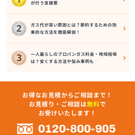
が行う支援策
近嵐商事有限会社
金子商事有限会社
桑原商店
ガス代が高い原因とは？節約するための効
郡司燃料店
果的な方法を徹底解説！
慶野燃料店
戸恒燃料店
戸村商店
一人暮らしのプロパンガス料金・地域相場
五味田商店
は？安くする方法や悩み事例も
江連燃料株式会社
高田プロパン店
国際鉱油株式会社
今市ガス株式会社
お得なお見積からご相談まで！
佐藤燃料店
佐野市エルピーガス販売協同組合
お見積り・ご相談は
無料
で
佐野燃料
お受けいたします！
細井プロパン
三愛オブリガス東日本株式会社 栃木支店 宇都宮
0120-800-905
営業所/卸売課