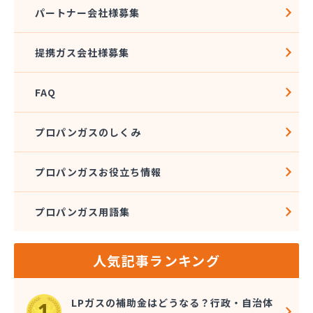
株式会社石沢商店 プロパンガス充填所オートスタ
パートナー会社様募集
ンド
株式会社石沢商店 鹿沼営業所
提携ガス会社様募集
株式会社石澤商店 宇都宮営業所
株式会社大野
FAQ
株式会社島田
株式会社東親エルピーガス配送センター
株式会社藤田液化燃料
プロパンガスのしくみ
株式会社二興
株式会社日乃出屋エナジー
プロパンガスお役立ち情報
株式会社福冨
株式会社平松総合企画 プロパンガス部
プロパンガス用語集
株式会社別井商店
株式会社油吉 LPガス事業部
関彰商事株式会社 真岡LPガスセンター
人気記事ランキング
岩谷産業株式会社 宇都宮支店
鬼怒川プロパン
吉澤保全株式会社倉庫
LPガスの補助金はどうなる？行政・自治体
橋本産業株式会社