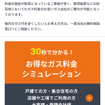
ミライフ株式会社 大田原店
料金の設定が割高となっているご家庭が多く、那須塩原などの別
烏山プロパン株式会社
荘地においてもガス料金のお安いガス会社のご案内が可能となっ
烏山通運株式会社プロパンガス
ております。
羽金商店
毎月のガス代を安くしたいとお考えの方は、一度当社の無料相談
益田屋プロパン有限会社
窓口へとご相談ください。
横川食販株式会社 一里販売所
横川食販株式会社一里販売所
河原実業株式会社 藤岡営業所
河内町エルピーガス協同組合
株式会社JAエルサポート LPガス総合センター
株式会社JAエルサポート ガス事業部
株式会社JAエルサポート じゃすぽーと真岡SS
株式会社JAエルサポート 県中支店
株式会社JAエルサポート 県東支店
株式会社JAエルサポート 佐野営業所
株式会社JAエルサポート 那須烏山営業所
株式会社JAエルサポート 日光営業所
株式会社JAエルサポート
株式会社JAエルサポート 県北支店