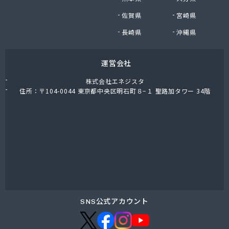
東上ガス株式会社 真岡営業所
佐賀県
宮崎県
東上ガス株式会社 那須営業所
藤川屋
長崎県
沖縄県
栃木アロー株式会社
栃木エルピーガスセンター協同組合
運営会社
栃木液化ガス株式会社
栃木県プロパンガス商業協同組合
株式会社エネジスタ
栃木石油株式会社 本社
住所：〒104-0044 東京都中央区明石町８−１ 聖路加タワー 34階
二葉屋商店
日光石油有限会社
日光線通運株式会社 日光支店
日光地区エルピーガス保安センター協同組合
日星石油株式会社 ガス販売グループ
日星石油株式会社 宇都宮事業所
日星石油株式会社 関谷ターミナル
NX商事株式会社 宇都宮支店 宇都宮LPガス事業
所
SNS公式アカウント
日東瓦斯株式会社 南河内営業所
日本ガス株式会社 宇都宮営業所