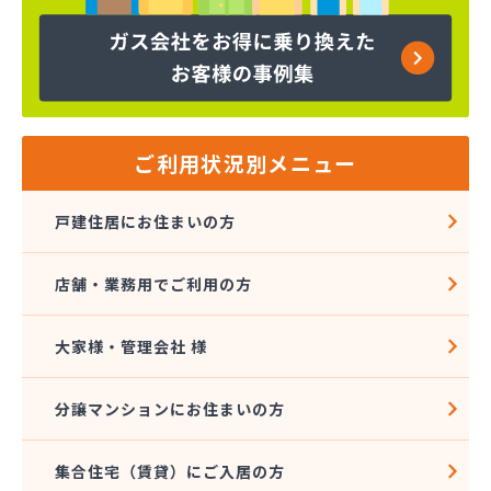
株式会社コープエナジー
株式会社コープエナジー 足利営業所
株式会社コボリ・ガス
株式会社サイサン 宇都宮営業所
株式会社サイサン 宇都宮北営業所
株式会社サイサン 今市営業所
ご利用状況別メニュー
株式会社サイサン 佐野営業所
株式会社サイサン 西那須野営業所
戸建住居にお住まいの方
株式会社サイサン 湯西川営業所
株式会社サイサン 栃木支店
店舗・業務用でご利用の方
株式会社サイサン 物流管理
株式会社スガマタ
株式会社スミスケ
大家様・管理会社 様
株式会社セガワ
株式会社プライズ小川
分譲マンションにお住まいの方
株式会社ミツウロコ 宇都宮オート営業所
株式会社ミツウロコ 宇都宮西部店
集合住宅（賃貸）にご入居の方
株式会社ミツウロコ 栃木支店