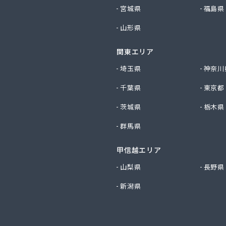
社イイジマ
宮城県
福島県
社エコファースト
山形県
社エス・ケーガス
社エネサンスサービス
関東エリア
社エルピオ 宇都宮営業所
社オオイデ
埼玉県
神奈川
社ガスパル 宇都宮販売所
千葉県
東京都
社ガスパル 那須販売所
社キクチ
茨城県
栃木県
社クレックス 宇都宮営業所
群馬県
社クレックス 那須塩原営業所
社グローバルエナジー
甲信越エリア
社グローバルエナジー 石井支店
社コープエナジー
山梨県
長野県
社コープエナジー 足利営業所
新潟県
社コボリ・ガス
社サイサン 宇都宮営業所
社サイサン 宇都宮北営業所
社サイサン 今市営業所