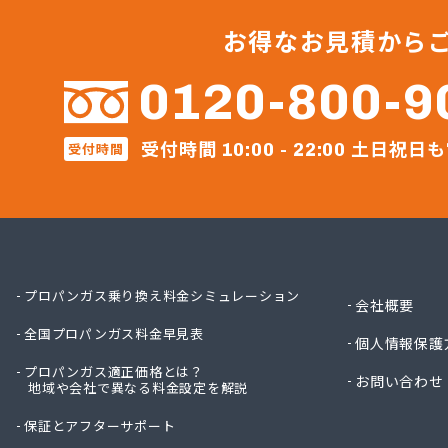
横川食
河原実
お得なお見積から
河内町
株式会
0120-800-9
株式会
株式会
受付時間
土日祝日も
受付時間
株式会
10:00 - 22:00
株式会
株式会
株式会
株式会
株式会
株式会
プロパンガス乗り換え料金シミュレーション
会社概要
株式会
全国プロパンガス料金早見表
株式会社
個人情報保護
株式会社
プロパンガス適正価格とは？
お問い合わせ
地域や会社で異なる料金設定を解説
株式会社
株式会社
保証とアフターサポート
株式会