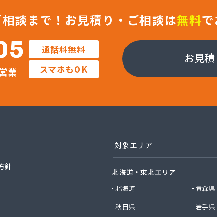
販株式会社一里販売所
業株式会社 藤岡営業所
ご相談まで！
お見積り・ご相談は
無料
で
エルピーガス協同組合
社JAエルサポート LPガス総合センター
05
通話料無料
社JAエルサポート ガス事業部
お見積
社JAエルサポート じゃすぽーと真岡SS
スマホもOK
営業
社JAエルサポート 県中支店
社JAエルサポート 県東支店
社JAエルサポート 佐野営業所
社JAエルサポート 那須烏山営業所
社JAエルサポート 日光営業所
社JAエルサポート
社JAエルサポート 県北支店
対象エリア
社JOMOプロ関東 宇都宮支店
MIKANE
方針
北海道・東北エリア
TOKAI 宇都宮支店
TOKAI 小山支店
北海道
青森県
TOKAI 那須支店
秋田県
岩手県
社あいづや