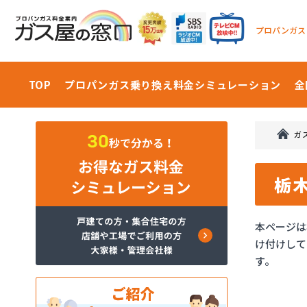
プロパンガス
TOP
プロパンガス乗り換え料金
シミュレーション
全
ガ
栃
本ページは
け付けして
す。