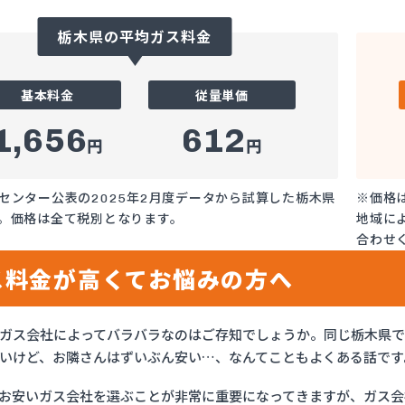
栃木県の平均ガス料金
基本料金
従量単価
1,656
612
円
円
センター公表の2025年2月度データから試算した栃木県
※価格
。価格は全て税別となります。
地域に
合わせ
ス料金が高くてお悩みの方へ
ガス会社によってバラバラなのはご存知でしょうか。同じ栃木県
いけど、お隣さんはずいぶん安い…、なんてこともよくある話です
お安いガス会社を選ぶことが非常に重要になってきますが、ガス会社