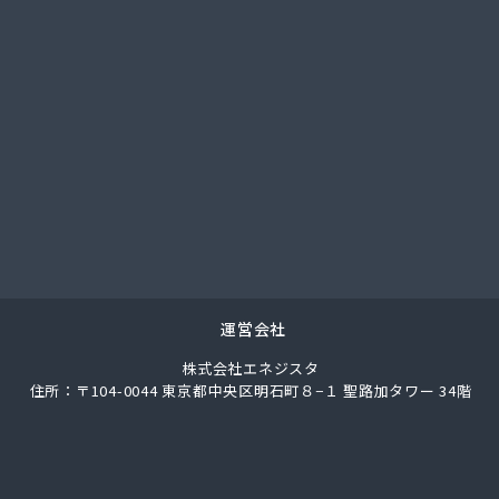
社サイサン 佐野営業所
社サイサン 西那須野営業所
社サイサン 湯西川営業所
社サイサン 栃木支店
社サイサン 物流管理
社スガマタ
社スミスケ
社セガワ
社プライズ小川
社ミツウロコ 宇都宮オート営業所
社ミツウロコ 宇都宮西部店
社ミツウロコ 栃木支店
運営会社
社ミツウロコ 那須店
株式会社エネジスタ
社ミヤプロ
住所：〒104-0044 東京都中央区明石町８−１ 聖路加タワー 34階
社ミヤレン
社ヤチネン
社ヤマガス
社ヤマグチ プロパンガス充填所