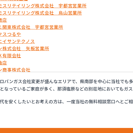
モスリテイリング株式会社 宇都宮営業所
モスリテイリング株式会社 烏山営業所
商店
ニ関東株式会社 宇都宮営業所
クスつるや
エイサンテクノス
ン株式会社 矢板営業所
メ有限会社
油店
ン商事株式会社
ックス株式会社 宇都宮営業所
ロパンガス会社変更が盛んなエリアで、県南部を中心に当社でも
ティプロパンガス
となっているご家庭が多く、那須塩原などの別荘地においてもガス
フ株式会社 大田原店
ロパン株式会社
代を安くしたいとお考えの方は、一度当社の無料相談窓口へとご
運株式会社プロパンガス
店
プロパン有限会社
販株式会社 一里販売所