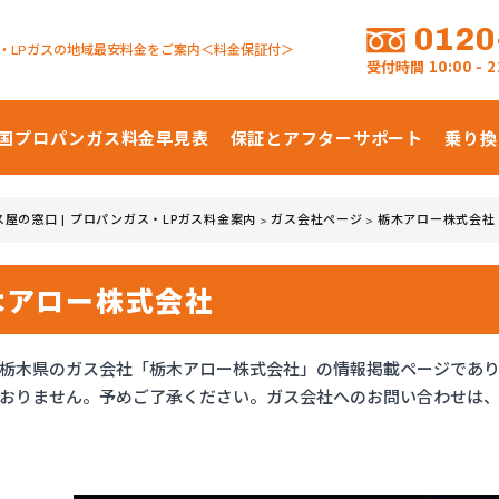
0120
・LPガスの地域最安料金をご案内＜料金保証付＞
受付時間
10:00 -
国プロパンガス
料金早見表
保証とアフターサポート
乗り換
ス屋の窓口 | プロパンガス・LPガス料金案内
ガス会社ページ
栃木アロー株式会社
>
>
木アロー株式会社
栃木県のガス会社「栃木アロー株式会社」の情報掲載ページであ
おりません。予めご了承ください。ガス会社へのお問い合わせは