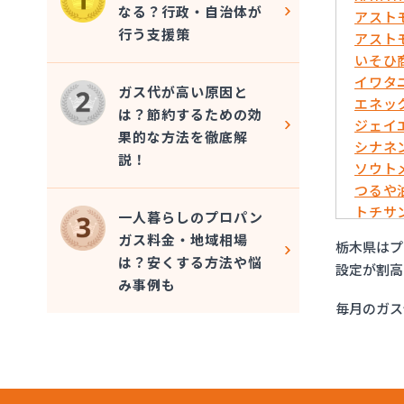
なる？行政・自治体が
アスト
行う支援策
アスト
いそひ
イワタ
ガス代が高い原因と
エネッ
は？節約するための効
ジェイ
果的な方法を徹底解
シナネ
説！
ソウト
つるや
トチサ
一人暮らしのプロパン
フジオ
ガス料金・地域相場
栃木県はプ
マイシ
は？安くする方法や悩
設定が割高
ミライ
み事例も
烏山プ
毎月のガス
烏山通
羽金商
益田屋
横川食