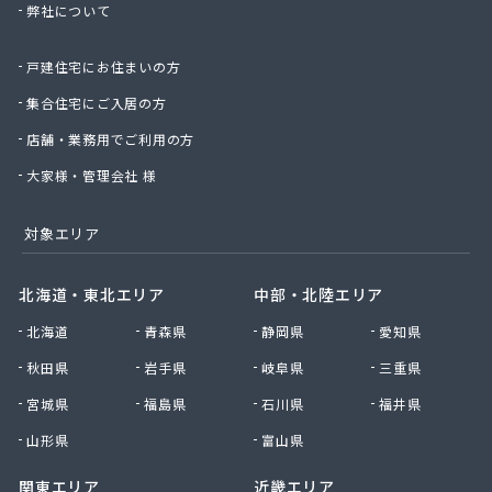
弊社について
星のや商店
星野商店
戸建住宅にお住まいの方
聖火産業株式会社
西部燃料ガス株式会社
集合住宅にご入居の方
静屋
店舗・業務用でご利用の方
石井商店
石崎平八郎商店
大家様・管理会社 様
石川プロパンガス
赤羽根プロパンガス
対象エリア
赤羽燃料店
川治プロパン
北海道・東北エリア
中部・北陸エリア
川津商店
北海道
青森県
静岡県
愛知県
川俣商販株式会社
早見商店
秋田県
岩手県
岐阜県
三重県
足利ガス株式会社
宮城県
福島県
石川県
福井県
足利ガス事業組合配送センター
足利団地ガス株式会社
山形県
富山県
大章液化ガス株式会社
関東エリア
近畿エリア
大塚プロパン