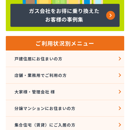
株式会社コープエナジー
株式会社コープエナジー 足利営業所
株式会社コボリ・ガス
株式会社サイサン 宇都宮営業所
株式会社サイサン 宇都宮北営業所
株式会社サイサン 今市営業所
ご利用状況別メニュー
株式会社サイサン 佐野営業所
株式会社サイサン 西那須野営業所
戸建住居にお住まいの方
株式会社サイサン 湯西川営業所
株式会社サイサン 栃木支店
店舗・業務用でご利用の方
株式会社サイサン 物流管理
株式会社スガマタ
株式会社スミスケ
大家様・管理会社 様
株式会社セガワ
株式会社プライズ小川
分譲マンションにお住まいの方
株式会社ミツウロコ 宇都宮オート営業所
株式会社ミツウロコ 宇都宮西部店
集合住宅（賃貸）にご入居の方
株式会社ミツウロコ 栃木支店