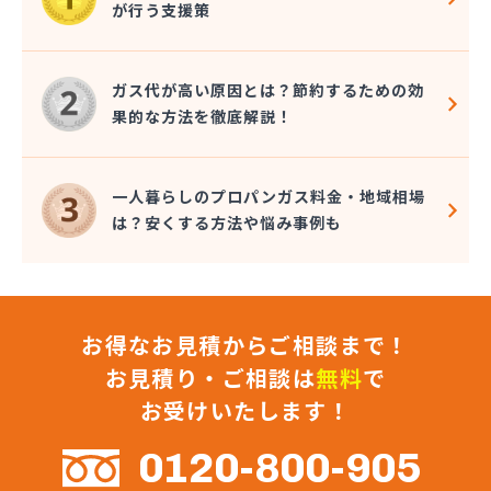
が行う支援策
近嵐商事有限会社
金子商事有限会社
桑原商店
ガス代が高い原因とは？節約するための効
郡司燃料店
果的な方法を徹底解説！
慶野燃料店
戸恒燃料店
戸村商店
一人暮らしのプロパンガス料金・地域相場
五味田商店
は？安くする方法や悩み事例も
江連燃料株式会社
高田プロパン店
国際鉱油株式会社
今市ガス株式会社
お得なお見積からご相談まで！
佐藤燃料店
佐野市エルピーガス販売協同組合
お見積り・ご相談は
無料
で
佐野燃料
お受けいたします！
細井プロパン
三愛オブリガス東日本株式会社 栃木支店 宇都宮
0120-800-905
営業所/卸売課