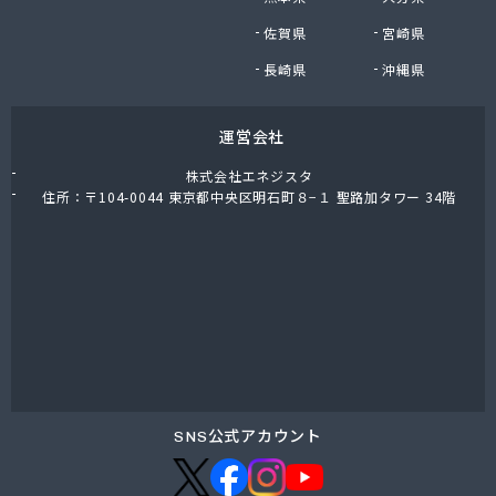
東上ガス株式会社 真岡営業所
佐賀県
宮崎県
東上ガス株式会社 那須営業所
藤川屋
長崎県
沖縄県
栃木アロー株式会社
栃木エルピーガスセンター協同組合
運営会社
栃木液化ガス株式会社
栃木県プロパンガス商業協同組合
株式会社エネジスタ
栃木石油株式会社 本社
住所：〒104-0044 東京都中央区明石町８−１ 聖路加タワー 34階
二葉屋商店
日光石油有限会社
日光線通運株式会社 日光支店
日光地区エルピーガス保安センター協同組合
日星石油株式会社 ガス販売グループ
日星石油株式会社 宇都宮事業所
日星石油株式会社 関谷ターミナル
NX商事株式会社 宇都宮支店 宇都宮LPガス事業
所
SNS公式アカウント
日東瓦斯株式会社 南河内営業所
日本ガス株式会社 宇都宮営業所