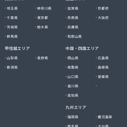
大田原エルピーガス保安センター協同組合
埼玉県
神奈川県
滋賀県
京都府
大陽日酸エネルギー株式会社 足利支店
千葉県
東京都
奈良県
大阪府
谷中田プロパン店
茨城県
栃木県
兵庫県
中央セントラルガス株式会社 宇都宮営業所
中央セントラルガス株式会社 那須営業所
群馬県
和歌山県
猪瀬プロパン店
町田屋商店出光興産大沢給油所
甲信越エリア
中国・四国エリア
町田商店
山梨県
長野県
岡山県
広島県
津吹商店
新潟県
鳥取県
島根県
津田商店
椎名商会
山口県
愛媛県
田邊工業株式会社 ガス直販部
香川県
徳島県
田邊工業株式会社 佐野工場
田邊工業株式会社 足利営業所
高知県
田邊工業株式会社 北関東保安センター
九州エリア
東栄プロパン
東京ガスエネルギー株式会社 宇都宮サービスセン
福岡県
鹿児島県
ター
熊本県
大分県