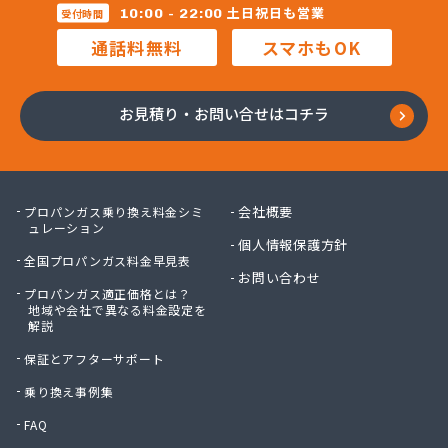
三柴正雄商店
土日祝日も営業
10:00 - 22:00
受付時間
三田岱治商店
通話料無料
スマホもOK
氏家高圧ガス保安センター
寺内商店
室井商店
お見積り・お問い合せはコチラ
篠崎ガス
若林商店
小篠酸素株式会社
小島プロパンガス株式会社
会社概要
プロパンガス乗り換え料金シミ
小島不動産
ュレーション
個人情報保護方針
小野口商事株式会社 本社
全国プロパンガス料金早見表
小野崎燃料設備有限会社
お問い合わせ
プロパンガス適正価格とは？
松島ガス株式会社
地域や会社で異なる料金設定を
上都賀プロパンガス協同組合
解説
真岡液化ガス協組
保証とアフターサポート
神山液化ガス
須田商事株式会社
乗り換え事例集
須田燃料株式会社
FAQ
須藤商店