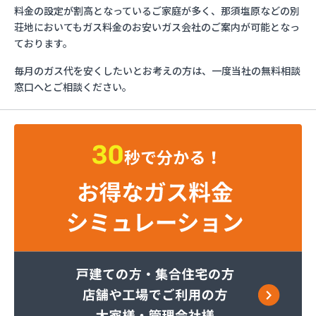
ミライフ株式会社 大田原店
料金の設定が割高となっているご家庭が多く、那須塩原などの別
烏山プロパン株式会社
荘地においてもガス料金のお安いガス会社のご案内が可能となっ
烏山通運株式会社プロパンガス
ております。
羽金商店
毎月のガス代を安くしたいとお考えの方は、一度当社の無料相談
益田屋プロパン有限会社
窓口へとご相談ください。
横川食販株式会社 一里販売所
横川食販株式会社一里販売所
河原実業株式会社 藤岡営業所
河内町エルピーガス協同組合
株式会社JAエルサポート LPガス総合センター
株式会社JAエルサポート ガス事業部
株式会社JAエルサポート じゃすぽーと真岡SS
株式会社JAエルサポート 県中支店
株式会社JAエルサポート 県東支店
株式会社JAエルサポート 佐野営業所
株式会社JAエルサポート 那須烏山営業所
株式会社JAエルサポート 日光営業所
株式会社JAエルサポート
株式会社JAエルサポート 県北支店