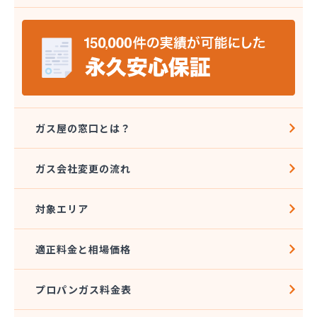
株式会社ミツウロコ 那須店
株式会社ミヤプロ
株式会社ミヤレン
株式会社ヤチネン
株式会社ヤマガス
株式会社ヤマグチ プロパンガス充填所
株式会社稲葉商店
株式会社宇都宮プロパン容器検査工場
ガス屋の窓口とは？
株式会社丸本イトウ
株式会社菊屋
ガス会社変更の流れ
株式会社菊泉
株式会社県民ガス保安センター
対象エリア
株式会社高圧容器検査所
株式会社篠田商店
株式会社小野里商店 佐野営業所
適正料金と相場価格
株式会社小林住設
株式会社須山液化ガス本社
プロパンガス料金表
株式会社瀬尾本店
株式会社西城