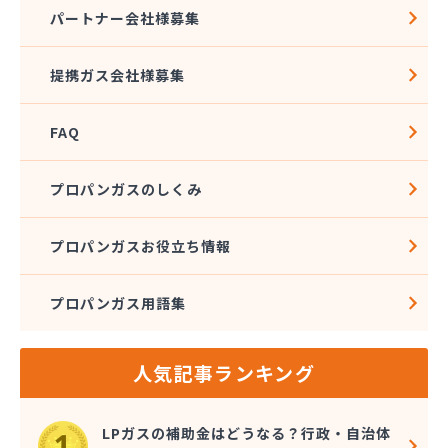
株式会社石沢商店 プロパンガス充填所オートスタ
パートナー会社様募集
ンド
株式会社石沢商店 鹿沼営業所
提携ガス会社様募集
株式会社石澤商店 宇都宮営業所
株式会社大野
FAQ
株式会社島田
株式会社東親エルピーガス配送センター
株式会社藤田液化燃料
プロパンガスのしくみ
株式会社二興
株式会社日乃出屋エナジー
プロパンガスお役立ち情報
株式会社福冨
株式会社平松総合企画 プロパンガス部
プロパンガス用語集
株式会社別井商店
株式会社油吉 LPガス事業部
関彰商事株式会社 真岡LPガスセンター
人気記事ランキング
岩谷産業株式会社 宇都宮支店
鬼怒川プロパン
吉澤保全株式会社倉庫
LPガスの補助金はどうなる？行政・自治体
橋本産業株式会社