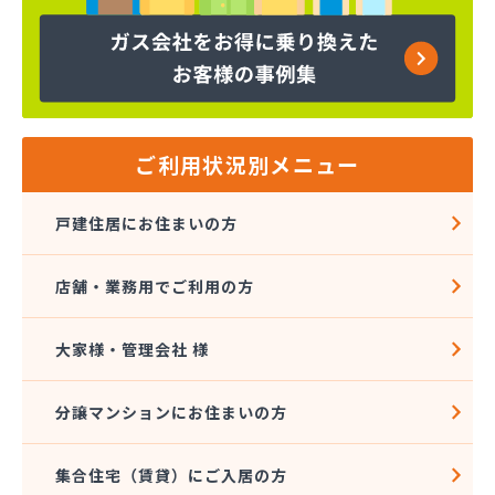
株式会社コープエナジー
株式会社コープエナジー 足利営業所
株式会社コボリ・ガス
株式会社サイサン 宇都宮営業所
株式会社サイサン 宇都宮北営業所
株式会社サイサン 今市営業所
ご利用状況別メニュー
株式会社サイサン 佐野営業所
株式会社サイサン 西那須野営業所
戸建住居にお住まいの方
株式会社サイサン 湯西川営業所
株式会社サイサン 栃木支店
店舗・業務用でご利用の方
株式会社サイサン 物流管理
株式会社スガマタ
株式会社スミスケ
大家様・管理会社 様
株式会社セガワ
株式会社プライズ小川
分譲マンションにお住まいの方
株式会社ミツウロコ 宇都宮オート営業所
株式会社ミツウロコ 宇都宮西部店
集合住宅（賃貸）にご入居の方
株式会社ミツウロコ 栃木支店