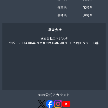
東上ガス株式会社 真岡営業所
佐賀県
宮崎県
東上ガス株式会社 那須営業所
藤川屋
長崎県
沖縄県
栃木アロー株式会社
栃木エルピーガスセンター協同組合
運営会社
栃木液化ガス株式会社
栃木県プロパンガス商業協同組合
株式会社エネジスタ
栃木石油株式会社 本社
住所：〒104-0044 東京都中央区明石町８−１ 聖路加タワー 34階
二葉屋商店
日光石油有限会社
日光線通運株式会社 日光支店
日光地区エルピーガス保安センター協同組合
日星石油株式会社 ガス販売グループ
日星石油株式会社 宇都宮事業所
日星石油株式会社 関谷ターミナル
NX商事株式会社 宇都宮支店 宇都宮LPガス事業
所
SNS公式アカウント
日東瓦斯株式会社 南河内営業所
日本ガス株式会社 宇都宮営業所