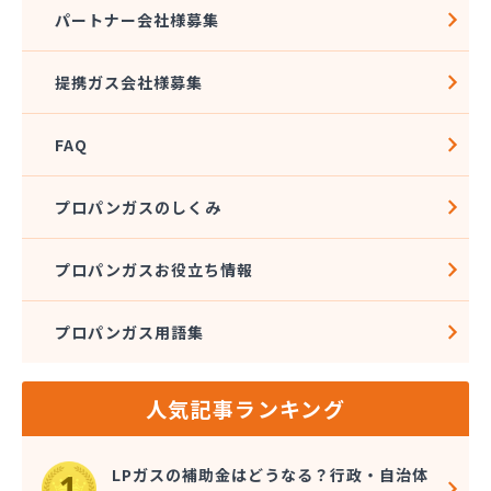
株式会社石沢商店 プロパンガス充填所オートスタ
パートナー会社様募集
ンド
株式会社石沢商店 鹿沼営業所
提携ガス会社様募集
株式会社石澤商店 宇都宮営業所
株式会社大野
FAQ
株式会社島田
株式会社東親エルピーガス配送センター
株式会社藤田液化燃料
プロパンガスのしくみ
株式会社二興
株式会社日乃出屋エナジー
プロパンガスお役立ち情報
株式会社福冨
株式会社平松総合企画 プロパンガス部
プロパンガス用語集
株式会社別井商店
株式会社油吉 LPガス事業部
関彰商事株式会社 真岡LPガスセンター
人気記事ランキング
岩谷産業株式会社 宇都宮支店
鬼怒川プロパン
吉澤保全株式会社倉庫
LPガスの補助金はどうなる？行政・自治体
橋本産業株式会社