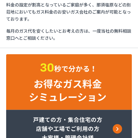
ミライフ株式会社 大田原店
料金の設定が割高となっているご家庭が多く、那須塩原などの別
烏山プロパン株式会社
荘地においてもガス料金のお安いガス会社のご案内が可能となっ
烏山通運株式会社プロパンガス
ております。
羽金商店
毎月のガス代を安くしたいとお考えの方は、一度当社の無料相談
益田屋プロパン有限会社
窓口へとご相談ください。
横川食販株式会社 一里販売所
横川食販株式会社一里販売所
河原実業株式会社 藤岡営業所
河内町エルピーガス協同組合
株式会社JAエルサポート LPガス総合センター
株式会社JAエルサポート ガス事業部
株式会社JAエルサポート じゃすぽーと真岡SS
株式会社JAエルサポート 県中支店
株式会社JAエルサポート 県東支店
株式会社JAエルサポート 佐野営業所
株式会社JAエルサポート 那須烏山営業所
株式会社JAエルサポート 日光営業所
株式会社JAエルサポート
株式会社JAエルサポート 県北支店