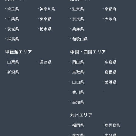
大田原エルピーガス保安センター協同組合
埼玉県
神奈川県
滋賀県
京都府
大陽日酸エネルギー株式会社 足利支店
千葉県
東京都
奈良県
大阪府
谷中田プロパン店
茨城県
栃木県
兵庫県
中央セントラルガス株式会社 宇都宮営業所
中央セントラルガス株式会社 那須営業所
群馬県
和歌山県
猪瀬プロパン店
町田屋商店出光興産大沢給油所
甲信越エリア
中国・四国エリア
町田商店
山梨県
長野県
岡山県
広島県
津吹商店
新潟県
鳥取県
島根県
津田商店
椎名商会
山口県
愛媛県
田邊工業株式会社 ガス直販部
香川県
徳島県
田邊工業株式会社 佐野工場
田邊工業株式会社 足利営業所
高知県
田邊工業株式会社 北関東保安センター
九州エリア
東栄プロパン
東京ガスエネルギー株式会社 宇都宮サービスセン
福岡県
鹿児島県
ター
熊本県
大分県