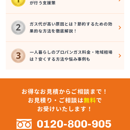
が行う支援策
近嵐商事有限会社
金子商事有限会社
桑原商店
ガス代が高い原因とは？節約するための効
郡司燃料店
果的な方法を徹底解説！
慶野燃料店
戸恒燃料店
戸村商店
一人暮らしのプロパンガス料金・地域相場
五味田商店
は？安くする方法や悩み事例も
江連燃料株式会社
高田プロパン店
国際鉱油株式会社
今市ガス株式会社
お得なお見積からご相談まで！
佐藤燃料店
佐野市エルピーガス販売協同組合
お見積り・ご相談は
無料
で
佐野燃料
お受けいたします！
細井プロパン
三愛オブリガス東日本株式会社 栃木支店 宇都宮
0120-800-905
営業所/卸売課