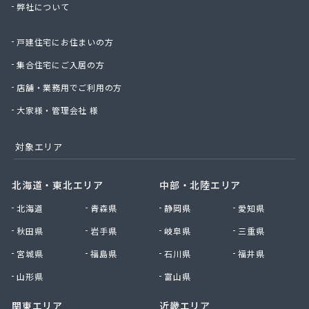
弊社について
星のや商店
星野商店
戸建住宅にお住まいの方
聖火産業株式会社
西部燃料ガス株式会社
集合住宅にご入居の方
静屋
店舗・業務用でご利用の方
石井商店
石崎平八郎商店
大家様・管理会社 様
石川プロパンガス
赤羽根プロパンガス
対象エリア
赤羽燃料店
川治プロパン
北海道・東北エリア
中部・北陸エリア
川津商店
北海道
青森県
静岡県
愛知県
川俣商販株式会社
早見商店
秋田県
岩手県
岐阜県
三重県
足利ガス株式会社
宮城県
福島県
石川県
福井県
足利ガス事業組合配送センター
足利団地ガス株式会社
山形県
富山県
大章液化ガス株式会社
関東エリア
近畿エリア
大塚プロパン