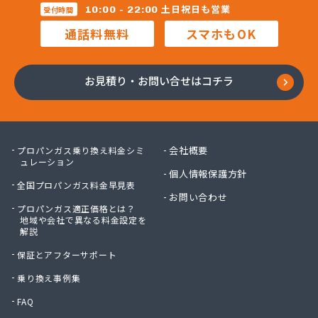
三柴正雄商店
土日祝日も営業
10:00 - 22:00
受付時間
三田岱治商店
通話料無料
スマホもOK
氏家高圧ガス保安センター
寺内商店
室井商店
お見積り・お問い合せはコチラ
篠崎ガス
若林商店
小篠酸素株式会社
小島プロパンガス株式会社
会社概要
プロパンガス乗り換え料金シミ
小島不動産
ュレーション
個人情報保護方針
小野口商事株式会社 本社
全国プロパンガス料金早見表
小野崎燃料設備有限会社
お問い合わせ
プロパンガス適正価格とは？
松島ガス株式会社
地域や会社で異なる料金設定を
上都賀プロパンガス協同組合
解説
真岡液化ガス協組
保証とアフターサポート
神山液化ガス
須田商事株式会社
乗り換え事例集
須田燃料株式会社
FAQ
須藤商店