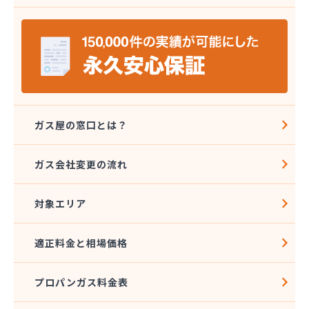
株式会社ミツウロコ 那須店
株式会社ミヤプロ
株式会社ミヤレン
株式会社ヤチネン
株式会社ヤマガス
株式会社ヤマグチ プロパンガス充填所
株式会社稲葉商店
株式会社宇都宮プロパン容器検査工場
ガス屋の窓口とは？
株式会社丸本イトウ
株式会社菊屋
ガス会社変更の流れ
株式会社菊泉
株式会社県民ガス保安センター
対象エリア
株式会社高圧容器検査所
株式会社篠田商店
株式会社小野里商店 佐野営業所
適正料金と相場価格
株式会社小林住設
株式会社須山液化ガス本社
プロパンガス料金表
株式会社瀬尾本店
株式会社西城