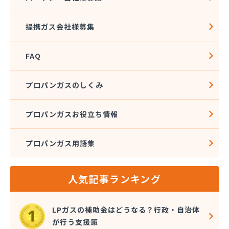
ンド
株式会社石沢商店 鹿沼営業所
提携ガス会社様募集
株式会社石澤商店 宇都宮営業所
株式会社大野
FAQ
株式会社島田
株式会社東親エルピーガス配送センター
株式会社藤田液化燃料
プロパンガスのしくみ
株式会社二興
株式会社日乃出屋エナジー
プロパンガスお役立ち情報
株式会社福冨
株式会社平松総合企画 プロパンガス部
プロパンガス用語集
株式会社別井商店
株式会社油吉 LPガス事業部
関彰商事株式会社 真岡LPガスセンター
人気記事ランキング
岩谷産業株式会社 宇都宮支店
鬼怒川プロパン
吉澤保全株式会社倉庫
LPガスの補助金はどうなる？行政・自治体
橋本産業株式会社
が行う支援策