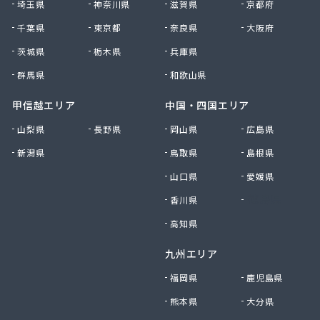
大田原エルピーガス保安センター協同組合
埼玉県
神奈川県
滋賀県
京都府
大陽日酸エネルギー株式会社 足利支店
千葉県
東京都
奈良県
大阪府
谷中田プロパン店
茨城県
栃木県
兵庫県
中央セントラルガス株式会社 宇都宮営業所
中央セントラルガス株式会社 那須営業所
群馬県
和歌山県
猪瀬プロパン店
町田屋商店出光興産大沢給油所
甲信越エリア
中国・四国エリア
町田商店
山梨県
長野県
岡山県
広島県
津吹商店
新潟県
鳥取県
島根県
津田商店
椎名商会
山口県
愛媛県
田邊工業株式会社 ガス直販部
香川県
徳島県
田邊工業株式会社 佐野工場
田邊工業株式会社 足利営業所
高知県
田邊工業株式会社 北関東保安センター
九州エリア
東栄プロパン
東京ガスエネルギー株式会社 宇都宮サービスセン
福岡県
鹿児島県
ター
熊本県
大分県
東上ガス株式会社 真岡営業所