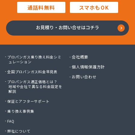
三田岱治商店
通話料無料
スマホもOK
氏家高圧ガス保安センター
寺内商店
室井商店
お見積り・お問い合せはコチラ
篠崎ガス
若林商店
小篠酸素株式会社
小島プロパンガス株式会社
会社概要
プロパンガス乗り換え料金シミ
小島不動産
ュレーション
個人情報保護方針
小野口商事株式会社 本社
全国プロパンガス料金早見表
小野崎燃料設備有限会社
お問い合わせ
プロパンガス適正価格とは？
松島ガス株式会社
地域や会社で異なる料金設定を
上都賀プロパンガス協同組合
解説
真岡液化ガス協組
保証とアフターサポート
神山液化ガス
須田商事株式会社
乗り換え事例集
須田燃料株式会社
FAQ
須藤商店
弊社について
星のや商店