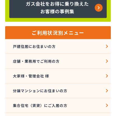
株式会社コープエナジー
株式会社コープエナジー 足利営業所
株式会社コボリ・ガス
株式会社サイサン 宇都宮営業所
株式会社サイサン 宇都宮北営業所
株式会社サイサン 今市営業所
ご利用状況別メニュー
株式会社サイサン 佐野営業所
株式会社サイサン 西那須野営業所
戸建住居にお住まいの方
株式会社サイサン 湯西川営業所
株式会社サイサン 栃木支店
店舗・業務用でご利用の方
株式会社サイサン 物流管理
株式会社スガマタ
株式会社スミスケ
大家様・管理会社 様
株式会社セガワ
株式会社プライズ小川
分譲マンションにお住まいの方
株式会社ミツウロコ 宇都宮オート営業所
株式会社ミツウロコ 宇都宮西部店
集合住宅（賃貸）にご入居の方
株式会社ミツウロコ 栃木支店
株式会社ミツウロコ 那須店