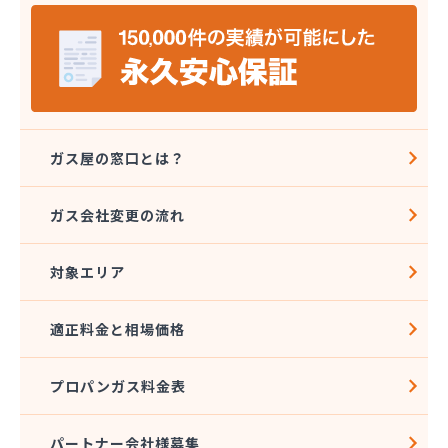
株式会社ミヤプロ
株式会社ミヤレン
株式会社ヤチネン
株式会社ヤマガス
株式会社ヤマグチ プロパンガス充填所
株式会社稲葉商店
株式会社宇都宮プロパン容器検査工場
ガス屋の窓口とは？
株式会社丸本イトウ
株式会社菊屋
ガス会社変更の流れ
株式会社菊泉
株式会社県民ガス保安センター
対象エリア
株式会社高圧容器検査所
株式会社篠田商店
株式会社小野里商店 佐野営業所
適正料金と相場価格
株式会社小林住設
株式会社須山液化ガス本社
プロパンガス料金表
株式会社瀬尾本店
株式会社西城
株式会社石沢商店 プロパンガス充填所オートスタ
パートナー会社様募集