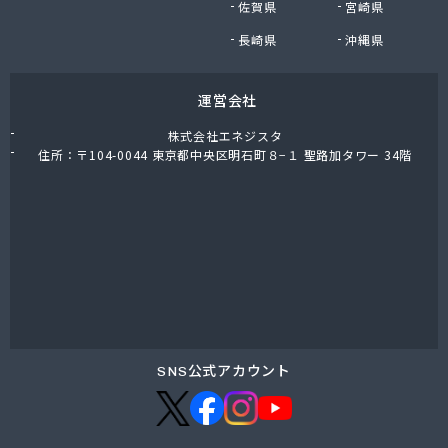
佐賀県
宮崎県
東上ガス株式会社 那須営業所
藤川屋
長崎県
沖縄県
栃木アロー株式会社
栃木エルピーガスセンター協同組合
運営会社
栃木液化ガス株式会社
栃木県プロパンガス商業協同組合
株式会社エネジスタ
栃木石油株式会社 本社
住所：〒104-0044 東京都中央区明石町８−１ 聖路加タワー 34階
二葉屋商店
日光石油有限会社
日光線通運株式会社 日光支店
日光地区エルピーガス保安センター協同組合
日星石油株式会社 ガス販売グループ
日星石油株式会社 宇都宮事業所
日星石油株式会社 関谷ターミナル
NX商事株式会社 宇都宮支店 宇都宮LPガス事業
所
SNS公式アカウント
日東瓦斯株式会社 南河内営業所
日本ガス株式会社 宇都宮営業所
日本ガス株式会社 矢板営業所