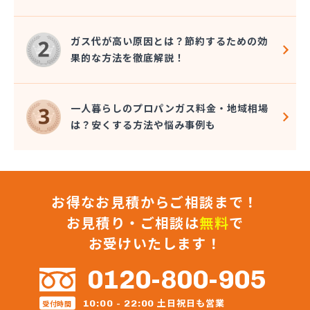
近嵐商事有限会社
金子商事有限会社
桑原商店
ガス代が高い原因とは？節約するための効
郡司燃料店
果的な方法を徹底解説！
慶野燃料店
戸恒燃料店
戸村商店
一人暮らしのプロパンガス料金・地域相場
五味田商店
は？安くする方法や悩み事例も
江連燃料株式会社
高田プロパン店
国際鉱油株式会社
今市ガス株式会社
お得なお見積からご相談まで！
佐藤燃料店
佐野市エルピーガス販売協同組合
お見積り・ご相談は
無料
で
佐野燃料
お受けいたします！
細井プロパン
三愛オブリガス東日本株式会社 栃木支店 宇都宮
0120-800-905
営業所/卸売課
三柴正雄商店
土日祝日も営業
10:00 - 22:00
受付時間