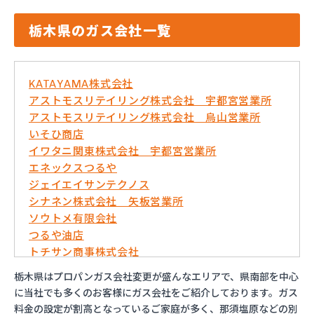
栃木県のガス会社一覧
KATAYAMA株式会社
アストモスリテイリング株式会社 宇都宮営業所
アストモスリテイリング株式会社 烏山営業所
いそひ商店
イワタニ関東株式会社 宇都宮営業所
エネックスつるや
ジェイエイサンテクノス
シナネン株式会社 矢板営業所
ソウトメ有限会社
つるや油店
トチサン商事株式会社
フジオックス株式会社 宇都宮営業所
栃木県はプロパンガス会社変更が盛んなエリアで、県南部を中心
マイシティプロパンガス
に当社でも多くのお客様にガス会社をご紹介しております。ガス
ミライフ株式会社 大田原店
料金の設定が割高となっているご家庭が多く、那須塩原などの別