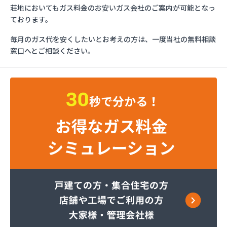
烏山プロパン株式会社
荘地においてもガス料金のお安いガス会社のご案内が可能となっ
烏山通運株式会社プロパンガス
ております。
羽金商店
毎月のガス代を安くしたいとお考えの方は、一度当社の無料相談
益田屋プロパン有限会社
窓口へとご相談ください。
横川食販株式会社 一里販売所
横川食販株式会社一里販売所
河原実業株式会社 藤岡営業所
河内町エルピーガス協同組合
株式会社JAエルサポート LPガス総合センター
株式会社JAエルサポート ガス事業部
株式会社JAエルサポート じゃすぽーと真岡SS
株式会社JAエルサポート 県中支店
株式会社JAエルサポート 県東支店
株式会社JAエルサポート 佐野営業所
株式会社JAエルサポート 那須烏山営業所
株式会社JAエルサポート 日光営業所
株式会社JAエルサポート
株式会社JAエルサポート 県北支店
株式会社JOMOプロ関東 宇都宮支店