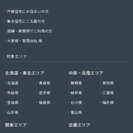
星野商店
戸建住宅にお住まいの方
聖火産業株式会社
西部燃料ガス株式会社
集合住宅にご入居の方
静屋
店舗・業務用でご利用の方
石井商店
石崎平八郎商店
大家様・管理会社 様
石川プロパンガス
赤羽根プロパンガス
対象エリア
赤羽燃料店
川治プロパン
北海道・東北エリア
中部・北陸エリア
川津商店
北海道
青森県
静岡県
愛知県
川俣商販株式会社
早見商店
秋田県
岩手県
岐阜県
三重県
足利ガス株式会社
宮城県
福島県
石川県
福井県
足利ガス事業組合配送センター
足利団地ガス株式会社
山形県
富山県
大章液化ガス株式会社
関東エリア
近畿エリア
大塚プロパン