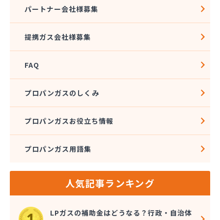
株式会社石沢商店 プロパンガス充填所オートスタ
パートナー会社様募集
ンド
株式会社石沢商店 鹿沼営業所
提携ガス会社様募集
株式会社石澤商店 宇都宮営業所
株式会社大野
FAQ
株式会社島田
株式会社東親エルピーガス配送センター
株式会社藤田液化燃料
プロパンガスのしくみ
株式会社二興
株式会社日乃出屋エナジー
プロパンガスお役立ち情報
株式会社福冨
株式会社平松総合企画 プロパンガス部
プロパンガス用語集
株式会社別井商店
株式会社油吉 LPガス事業部
関彰商事株式会社 真岡LPガスセンター
人気記事ランキング
岩谷産業株式会社 宇都宮支店
鬼怒川プロパン
吉澤保全株式会社倉庫
LPガスの補助金はどうなる？行政・自治体
橋本産業株式会社