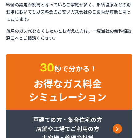
ミライフ株式会社 大田原店
料金の設定が割高となっているご家庭が多く、那須塩原などの別
烏山プロパン株式会社
荘地においてもガス料金のお安いガス会社のご案内が可能となっ
烏山通運株式会社プロパンガス
ております。
羽金商店
毎月のガス代を安くしたいとお考えの方は、一度当社の無料相談
益田屋プロパン有限会社
窓口へとご相談ください。
横川食販株式会社 一里販売所
横川食販株式会社一里販売所
河原実業株式会社 藤岡営業所
河内町エルピーガス協同組合
株式会社JAエルサポート LPガス総合センター
株式会社JAエルサポート ガス事業部
株式会社JAエルサポート じゃすぽーと真岡SS
株式会社JAエルサポート 県中支店
株式会社JAエルサポート 県東支店
株式会社JAエルサポート 佐野営業所
株式会社JAエルサポート 那須烏山営業所
株式会社JAエルサポート 日光営業所
株式会社JAエルサポート
株式会社JAエルサポート 県北支店