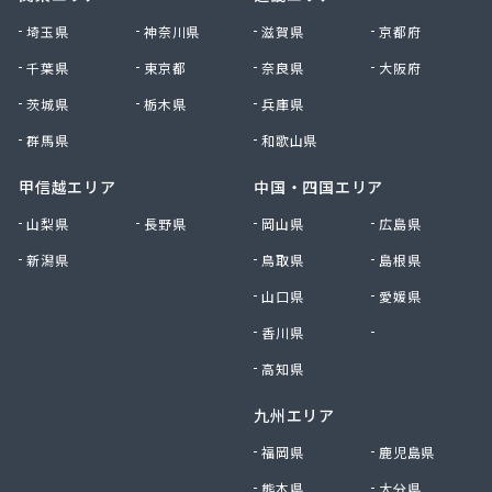
大田原エルピーガス保安センター協同組合
埼玉県
神奈川県
滋賀県
京都府
大陽日酸エネルギー株式会社 足利支店
千葉県
東京都
奈良県
大阪府
谷中田プロパン店
茨城県
栃木県
兵庫県
中央セントラルガス株式会社 宇都宮営業所
中央セントラルガス株式会社 那須営業所
群馬県
和歌山県
猪瀬プロパン店
町田屋商店出光興産大沢給油所
甲信越エリア
中国・四国エリア
町田商店
山梨県
長野県
岡山県
広島県
津吹商店
新潟県
鳥取県
島根県
津田商店
椎名商会
山口県
愛媛県
田邊工業株式会社 ガス直販部
香川県
徳島県
田邊工業株式会社 佐野工場
田邊工業株式会社 足利営業所
高知県
田邊工業株式会社 北関東保安センター
九州エリア
東栄プロパン
東京ガスエネルギー株式会社 宇都宮サービスセン
福岡県
鹿児島県
ター
熊本県
大分県