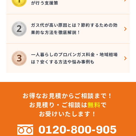
が行う支援策
近嵐商事有限会社
金子商事有限会社
桑原商店
ガス代が高い原因とは？節約するための効
郡司燃料店
果的な方法を徹底解説！
慶野燃料店
戸恒燃料店
戸村商店
一人暮らしのプロパンガス料金・地域相場
五味田商店
は？安くする方法や悩み事例も
江連燃料株式会社
高田プロパン店
国際鉱油株式会社
今市ガス株式会社
お得なお見積からご相談まで！
佐藤燃料店
佐野市エルピーガス販売協同組合
お見積り・ご相談は
無料
で
佐野燃料
お受けいたします！
細井プロパン
三愛オブリガス東日本株式会社 栃木支店 宇都宮
0120-800-905
営業所/卸売課