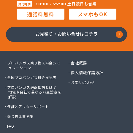
三柴正雄商店
土日祝日も営業
10:00 - 22:00
受付時間
三田岱治商店
通話料無料
スマホもOK
氏家高圧ガス保安センター
寺内商店
室井商店
お見積り・お問い合せはコチラ
篠崎ガス
若林商店
小篠酸素株式会社
小島プロパンガス株式会社
会社概要
プロパンガス乗り換え料金シミ
小島不動産
ュレーション
個人情報保護方針
小野口商事株式会社 本社
全国プロパンガス料金早見表
小野崎燃料設備有限会社
お問い合わせ
プロパンガス適正価格とは？
松島ガス株式会社
地域や会社で異なる料金設定を
上都賀プロパンガス協同組合
解説
真岡液化ガス協組
保証とアフターサポート
神山液化ガス
須田商事株式会社
乗り換え事例集
須田燃料株式会社
FAQ
須藤商店