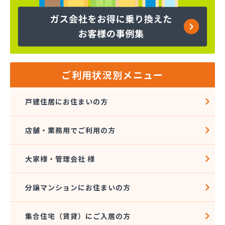
株式会社コープエナジー
株式会社コープエナジー 足利営業所
株式会社コボリ・ガス
株式会社サイサン 宇都宮営業所
株式会社サイサン 宇都宮北営業所
株式会社サイサン 今市営業所
ご利用状況別メニュー
株式会社サイサン 佐野営業所
株式会社サイサン 西那須野営業所
戸建住居にお住まいの方
株式会社サイサン 湯西川営業所
株式会社サイサン 栃木支店
店舗・業務用でご利用の方
株式会社サイサン 物流管理
株式会社スガマタ
株式会社スミスケ
大家様・管理会社 様
株式会社セガワ
株式会社プライズ小川
分譲マンションにお住まいの方
株式会社ミツウロコ 宇都宮オート営業所
株式会社ミツウロコ 宇都宮西部店
集合住宅（賃貸）にご入居の方
株式会社ミツウロコ 栃木支店