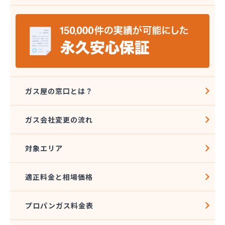
株式会社ミツウロコ 那須店
株式会社ミヤプロ
株式会社ミヤレン
株式会社ヤチネン
株式会社ヤマガス
株式会社ヤマグチ プロパンガス充填所
株式会社稲葉商店
株式会社宇都宮プロパン容器検査工場
ガス屋の窓口とは？
株式会社丸本イトウ
株式会社菊屋
ガス会社変更の流れ
株式会社菊泉
株式会社県民ガス保安センター
対象エリア
株式会社高圧容器検査所
株式会社篠田商店
株式会社小野里商店 佐野営業所
適正料金と相場価格
株式会社小林住設
株式会社須山液化ガス本社
プロパンガス料金表
株式会社瀬尾本店
株式会社西城