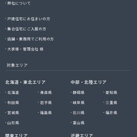
弊社について
星のや商店
星野商店
戸建住宅にお住まいの方
聖火産業株式会社
西部燃料ガス株式会社
集合住宅にご入居の方
静屋
店舗・業務用でご利用の方
石井商店
石崎平八郎商店
大家様・管理会社 様
石川プロパンガス
赤羽根プロパンガス
対象エリア
赤羽燃料店
川治プロパン
北海道・東北エリア
中部・北陸エリア
川津商店
北海道
青森県
静岡県
愛知県
川俣商販株式会社
早見商店
秋田県
岩手県
岐阜県
三重県
足利ガス株式会社
宮城県
福島県
石川県
福井県
足利ガス事業組合配送センター
足利団地ガス株式会社
山形県
富山県
大章液化ガス株式会社
関東エリア
近畿エリア
大塚プロパン