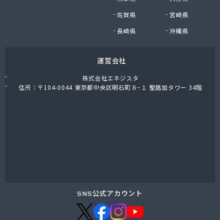
東上ガス株式会社 真岡営業所
佐賀県
宮崎県
東上ガス株式会社 那須営業所
藤川屋
長崎県
沖縄県
栃木アロー株式会社
栃木エルピーガスセンター協同組合
運営会社
栃木液化ガス株式会社
栃木県プロパンガス商業協同組合
株式会社エネジスタ
栃木石油株式会社 本社
住所：〒104-0044 東京都中央区明石町８−１ 聖路加タワー 34階
二葉屋商店
日光石油有限会社
日光線通運株式会社 日光支店
日光地区エルピーガス保安センター協同組合
日星石油株式会社 ガス販売グループ
日星石油株式会社 宇都宮事業所
日星石油株式会社 関谷ターミナル
NX商事株式会社 宇都宮支店 宇都宮LPガス事業
所
SNS公式アカウント
日東瓦斯株式会社 南河内営業所
日本ガス株式会社 宇都宮営業所