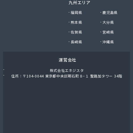
九州エリア
東栄プロパン
東京ガスエネルギー株式会社 宇都宮サービスセン
福岡県
鹿児島県
ター
熊本県
大分県
東上ガス株式会社 真岡営業所
佐賀県
宮崎県
東上ガス株式会社 那須営業所
藤川屋
長崎県
沖縄県
栃木アロー株式会社
栃木エルピーガスセンター協同組合
運営会社
栃木液化ガス株式会社
栃木県プロパンガス商業協同組合
株式会社エネジスタ
栃木石油株式会社 本社
住所：〒104-0044 東京都中央区明石町８−１ 聖路加タワー 34階
二葉屋商店
日光石油有限会社
日光線通運株式会社 日光支店
日光地区エルピーガス保安センター協同組合
日星石油株式会社 ガス販売グループ
日星石油株式会社 宇都宮事業所
日星石油株式会社 関谷ターミナル
NX商事株式会社 宇都宮支店 宇都宮LPガス事業