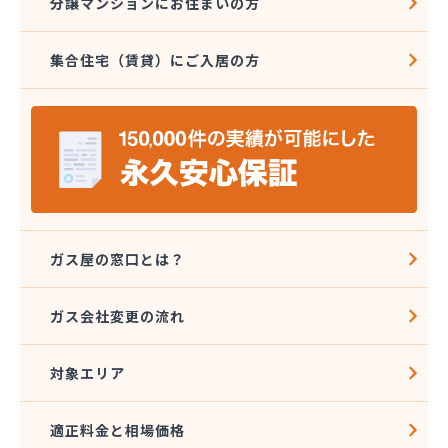
分譲マンションにお住まいの方
株式会社ミツウロコ 宇都宮オート営業所
株式会社ミツウロコ 宇都宮西部店
集合住宅（賃貸）にご入居の方
株式会社ミツウロコ 栃木支店
株式会社ミツウロコ 那須店
株式会社ミヤプロ
株式会社ミヤレン
株式会社ヤチネン
株式会社ヤマガス
株式会社ヤマグチ プロパンガス充填所
株式会社稲葉商店
株式会社宇都宮プロパン容器検査工場
ガス屋の窓口とは？
株式会社丸本イトウ
株式会社菊屋
ガス会社変更の流れ
株式会社菊泉
株式会社県民ガス保安センター
対象エリア
株式会社高圧容器検査所
株式会社篠田商店
株式会社小野里商店 佐野営業所
適正料金と相場価格
株式会社小林住設