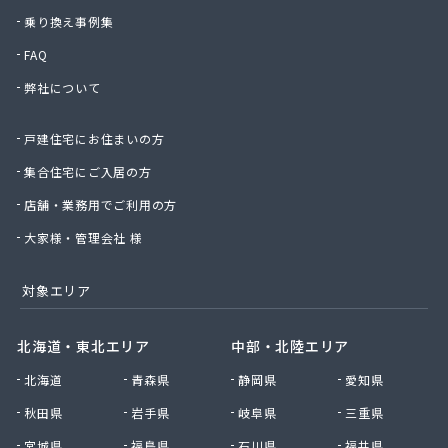
須田商事株式会社
乗り換え事例集
須田燃料株式会社
FAQ
須藤商店
弊社について
星のや商店
星野商店
戸建住宅にお住まいの方
聖火産業株式会社
西部燃料ガス株式会社
集合住宅にご入居の方
静屋
店舗・業務用でご利用の方
石井商店
石崎平八郎商店
大家様・管理会社 様
石川プロパンガス
赤羽根プロパンガス
対象エリア
赤羽燃料店
川治プロパン
北海道・東北エリア
中部・北陸エリア
川津商店
北海道
青森県
静岡県
愛知県
川俣商販株式会社
早見商店
秋田県
岩手県
岐阜県
三重県
足利ガス株式会社
宮城県
福島県
石川県
福井県