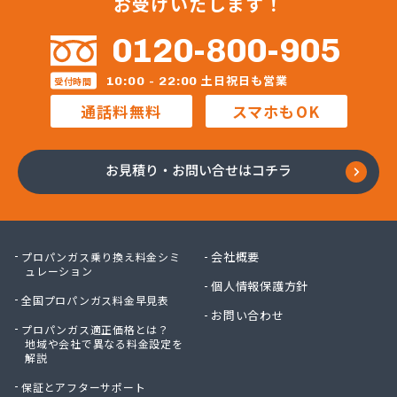
お受けいたします！
細井プロパン
三愛オブリガス東日本株式会社 栃木支店 宇都宮
0120-800-905
営業所/卸売課
三柴正雄商店
土日祝日も営業
10:00 - 22:00
受付時間
三田岱治商店
通話料無料
スマホもOK
氏家高圧ガス保安センター
寺内商店
室井商店
お見積り・お問い合せはコチラ
篠崎ガス
若林商店
小篠酸素株式会社
小島プロパンガス株式会社
会社概要
プロパンガス乗り換え料金シミ
小島不動産
ュレーション
個人情報保護方針
小野口商事株式会社 本社
全国プロパンガス料金早見表
小野崎燃料設備有限会社
お問い合わせ
プロパンガス適正価格とは？
松島ガス株式会社
地域や会社で異なる料金設定を
上都賀プロパンガス協同組合
解説
真岡液化ガス協組
保証とアフターサポート
神山液化ガス