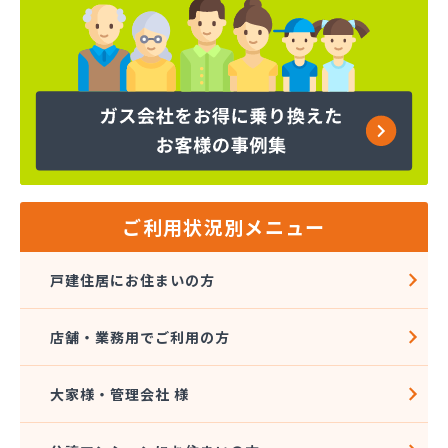
株式会社クレックス 宇都宮営業所
株式会社クレックス 那須塩原営業所
株式会社グローバルエナジー
株式会社グローバルエナジー 石井支店
株式会社コープエナジー
株式会社コープエナジー 足利営業所
株式会社コボリ・ガス
株式会社サイサン 宇都宮営業所
株式会社サイサン 宇都宮北営業所
株式会社サイサン 今市営業所
ご利用状況別メニュー
株式会社サイサン 佐野営業所
株式会社サイサン 西那須野営業所
戸建住居にお住まいの方
株式会社サイサン 湯西川営業所
株式会社サイサン 栃木支店
店舗・業務用でご利用の方
株式会社サイサン 物流管理
株式会社スガマタ
株式会社スミスケ
大家様・管理会社 様
株式会社セガワ
株式会社プライズ小川