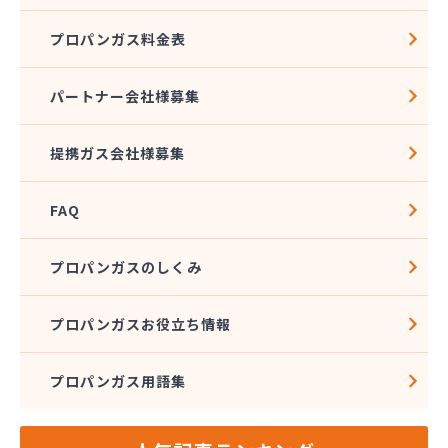
株式会社須山液化ガス本社
プロパンガス料金表
株式会社瀬尾本店
株式会社西城
株式会社石沢商店 プロパンガス充填所オートスタ
パートナー会社様募集
ンド
株式会社石沢商店 鹿沼営業所
提携ガス会社様募集
株式会社石澤商店 宇都宮営業所
株式会社大野
FAQ
株式会社島田
株式会社東親エルピーガス配送センター
株式会社藤田液化燃料
プロパンガスのしくみ
株式会社二興
株式会社日乃出屋エナジー
プロパンガスお役立ち情報
株式会社福冨
株式会社平松総合企画 プロパンガス部
プロパンガス用語集
株式会社別井商店
株式会社油吉 LPガス事業部
関彰商事株式会社 真岡LPガスセンター