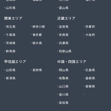
足利ガス事業組合配送センター
足利団地ガス株式会社
山形県
富山県
大章液化ガス株式会社
関東エリア
近畿エリア
大塚プロパン
大田原エルピーガス保安センター協同組合
埼玉県
神奈川県
滋賀県
京都府
大陽日酸エネルギー株式会社 足利支店
千葉県
東京都
奈良県
大阪府
谷中田プロパン店
茨城県
栃木県
兵庫県
中央セントラルガス株式会社 宇都宮営業所
中央セントラルガス株式会社 那須営業所
群馬県
和歌山県
猪瀬プロパン店
町田屋商店出光興産大沢給油所
甲信越エリア
中国・四国エリア
町田商店
山梨県
長野県
岡山県
広島県
津吹商店
新潟県
鳥取県
島根県
津田商店
椎名商会
山口県
愛媛県
田邊工業株式会社 ガス直販部
香川県
徳島県
田邊工業株式会社 佐野工場
田邊工業株式会社 足利営業所
高知県
田邊工業株式会社 北関東保安センター