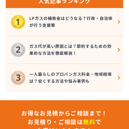
人気記事ランキング
岩谷産業株式会社 宇都宮支店
鬼怒川プロパン
吉澤保全株式会社倉庫
LPガスの補助金はどうなる？行政・自治体
橋本産業株式会社
が行う支援策
近嵐商事有限会社
金子商事有限会社
桑原商店
ガス代が高い原因とは？節約するための効
郡司燃料店
果的な方法を徹底解説！
慶野燃料店
戸恒燃料店
戸村商店
一人暮らしのプロパンガス料金・地域相場
五味田商店
は？安くする方法や悩み事例も
江連燃料株式会社
高田プロパン店
国際鉱油株式会社
今市ガス株式会社
お得なお見積からご相談まで！
佐藤燃料店
佐野市エルピーガス販売協同組合
お見積り・ご相談は
無料
で
佐野燃料