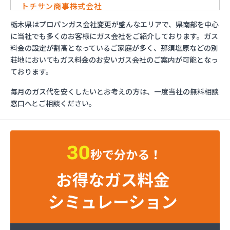
トチサン商事株式会社
フジオックス株式会社 宇都宮営業所
栃木県はプロパンガス会社変更が盛んなエリアで、県南部を中心
マイシティプロパンガス
に当社でも多くのお客様にガス会社をご紹介しております。ガス
ミライフ株式会社 大田原店
料金の設定が割高となっているご家庭が多く、那須塩原などの別
烏山プロパン株式会社
荘地においてもガス料金のお安いガス会社のご案内が可能となっ
烏山通運株式会社プロパンガス
ております。
羽金商店
毎月のガス代を安くしたいとお考えの方は、一度当社の無料相談
益田屋プロパン有限会社
窓口へとご相談ください。
横川食販株式会社 一里販売所
横川食販株式会社一里販売所
河原実業株式会社 藤岡営業所
河内町エルピーガス協同組合
株式会社JAエルサポート LPガス総合センター
株式会社JAエルサポート ガス事業部
株式会社JAエルサポート じゃすぽーと真岡SS
株式会社JAエルサポート 県中支店
株式会社JAエルサポート 県東支店
株式会社JAエルサポート 佐野営業所
株式会社JAエルサポート 那須烏山営業所