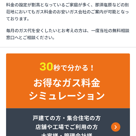
ミライフ株式会社 大田原店
料金の設定が割高となっているご家庭が多く、那須塩原などの別
烏山プロパン株式会社
荘地においてもガス料金のお安いガス会社のご案内が可能となっ
烏山通運株式会社プロパンガス
ております。
羽金商店
毎月のガス代を安くしたいとお考えの方は、一度当社の無料相談
益田屋プロパン有限会社
窓口へとご相談ください。
横川食販株式会社 一里販売所
横川食販株式会社一里販売所
河原実業株式会社 藤岡営業所
河内町エルピーガス協同組合
株式会社JAエルサポート LPガス総合センター
株式会社JAエルサポート ガス事業部
株式会社JAエルサポート じゃすぽーと真岡SS
株式会社JAエルサポート 県中支店
株式会社JAエルサポート 県東支店
株式会社JAエルサポート 佐野営業所
株式会社JAエルサポート 那須烏山営業所
株式会社JAエルサポート 日光営業所
株式会社JAエルサポート
株式会社JAエルサポート 県北支店