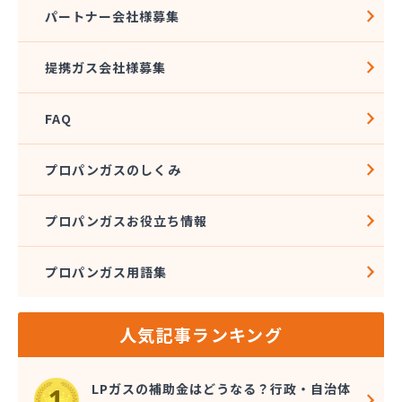
株式会社石沢商店 プロパンガス充填所オートスタ
パートナー会社様募集
ンド
株式会社石沢商店 鹿沼営業所
提携ガス会社様募集
株式会社石澤商店 宇都宮営業所
株式会社大野
FAQ
株式会社島田
株式会社東親エルピーガス配送センター
株式会社藤田液化燃料
プロパンガスのしくみ
株式会社二興
株式会社日乃出屋エナジー
プロパンガスお役立ち情報
株式会社福冨
株式会社平松総合企画 プロパンガス部
プロパンガス用語集
株式会社別井商店
株式会社油吉 LPガス事業部
関彰商事株式会社 真岡LPガスセンター
人気記事ランキング
岩谷産業株式会社 宇都宮支店
鬼怒川プロパン
吉澤保全株式会社倉庫
LPガスの補助金はどうなる？行政・自治体
橋本産業株式会社