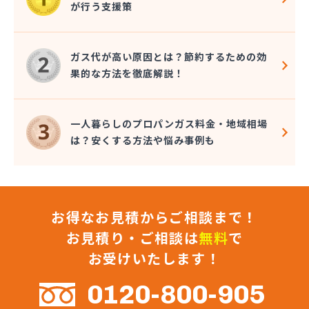
が行う支援策
近嵐商事有限会社
金子商事有限会社
桑原商店
ガス代が高い原因とは？節約するための効
郡司燃料店
果的な方法を徹底解説！
慶野燃料店
戸恒燃料店
戸村商店
一人暮らしのプロパンガス料金・地域相場
五味田商店
は？安くする方法や悩み事例も
江連燃料株式会社
高田プロパン店
国際鉱油株式会社
今市ガス株式会社
お得なお見積からご相談まで！
佐藤燃料店
佐野市エルピーガス販売協同組合
お見積り・ご相談は
無料
で
佐野燃料
お受けいたします！
細井プロパン
三愛オブリガス東日本株式会社 栃木支店 宇都宮
0120-800-905
営業所/卸売課