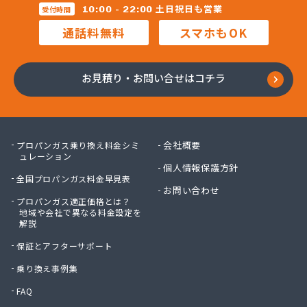
三柴正雄商店
土日祝日も営業
10:00 - 22:00
受付時間
三田岱治商店
通話料無料
スマホもOK
氏家高圧ガス保安センター
寺内商店
室井商店
お見積り・お問い合せはコチラ
篠崎ガス
若林商店
小篠酸素株式会社
小島プロパンガス株式会社
会社概要
プロパンガス乗り換え料金シミ
小島不動産
ュレーション
個人情報保護方針
小野口商事株式会社 本社
全国プロパンガス料金早見表
小野崎燃料設備有限会社
お問い合わせ
プロパンガス適正価格とは？
松島ガス株式会社
地域や会社で異なる料金設定を
上都賀プロパンガス協同組合
解説
真岡液化ガス協組
保証とアフターサポート
神山液化ガス
須田商事株式会社
乗り換え事例集
須田燃料株式会社
FAQ
須藤商店