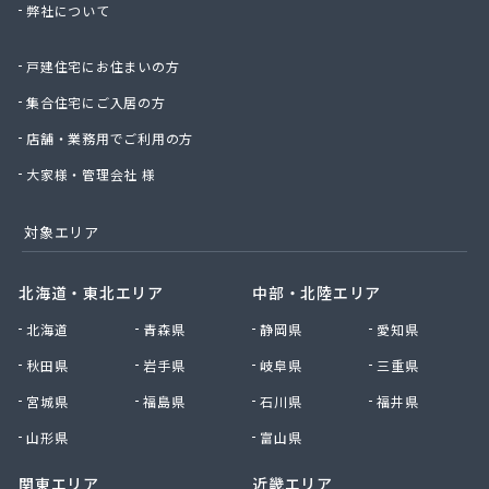
弊社について
星のや商店
星野商店
戸建住宅にお住まいの方
聖火産業株式会社
西部燃料ガス株式会社
集合住宅にご入居の方
静屋
店舗・業務用でご利用の方
石井商店
石崎平八郎商店
大家様・管理会社 様
石川プロパンガス
赤羽根プロパンガス
対象エリア
赤羽燃料店
川治プロパン
北海道・東北エリア
中部・北陸エリア
川津商店
北海道
青森県
静岡県
愛知県
川俣商販株式会社
早見商店
秋田県
岩手県
岐阜県
三重県
足利ガス株式会社
宮城県
福島県
石川県
福井県
足利ガス事業組合配送センター
足利団地ガス株式会社
山形県
富山県
大章液化ガス株式会社
関東エリア
近畿エリア
大塚プロパン