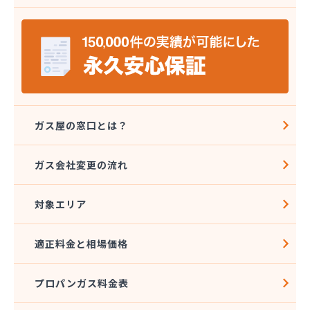
株式会社ミツウロコ 那須店
株式会社ミヤプロ
株式会社ミヤレン
株式会社ヤチネン
株式会社ヤマガス
株式会社ヤマグチ プロパンガス充填所
株式会社稲葉商店
株式会社宇都宮プロパン容器検査工場
ガス屋の窓口とは？
株式会社丸本イトウ
株式会社菊屋
ガス会社変更の流れ
株式会社菊泉
株式会社県民ガス保安センター
対象エリア
株式会社高圧容器検査所
株式会社篠田商店
株式会社小野里商店 佐野営業所
適正料金と相場価格
株式会社小林住設
株式会社須山液化ガス本社
プロパンガス料金表
株式会社瀬尾本店
株式会社西城