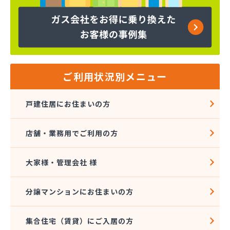
株式会社コープエナジー
株式会社コープエナジー 足利営業所
株式会社コボリ・ガス
株式会社サイサン 宇都宮営業所
株式会社サイサン 宇都宮北営業所
株式会社サイサン 今市営業所
ご利用状況別メニュー
株式会社サイサン 佐野営業所
株式会社サイサン 西那須野営業所
戸建住居にお住まいの方
株式会社サイサン 湯西川営業所
株式会社サイサン 栃木支店
店舗・業務用でご利用の方
株式会社サイサン 物流管理
株式会社スガマタ
株式会社スミスケ
大家様・管理会社 様
株式会社セガワ
株式会社プライズ小川
分譲マンションにお住まいの方
株式会社ミツウロコ 宇都宮オート営業所
株式会社ミツウロコ 宇都宮西部店
集合住宅（賃貸）にご入居の方
株式会社ミツウロコ 栃木支店