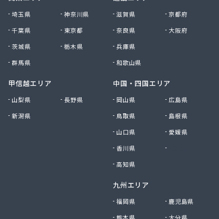
大田原エルピーガス保安センター協同組合
埼玉県
神奈川県
滋賀県
京都府
大陽日酸エネルギー株式会社 足利支店
千葉県
東京都
奈良県
大阪府
谷中田プロパン店
茨城県
栃木県
兵庫県
中央セントラルガス株式会社 宇都宮営業所
中央セントラルガス株式会社 那須営業所
群馬県
和歌山県
猪瀬プロパン店
町田屋商店出光興産大沢給油所
甲信越エリア
中国・四国エリア
町田商店
山梨県
長野県
岡山県
広島県
津吹商店
新潟県
鳥取県
島根県
津田商店
椎名商会
山口県
愛媛県
田邊工業株式会社 ガス直販部
香川県
徳島県
田邊工業株式会社 佐野工場
田邊工業株式会社 足利営業所
高知県
田邊工業株式会社 北関東保安センター
九州エリア
東栄プロパン
東京ガスエネルギー株式会社 宇都宮サービスセン
福岡県
鹿児島県
ター
熊本県
大分県