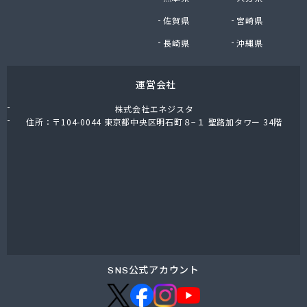
東上ガス株式会社 真岡営業所
佐賀県
宮崎県
東上ガス株式会社 那須営業所
藤川屋
長崎県
沖縄県
栃木アロー株式会社
栃木エルピーガスセンター協同組合
運営会社
栃木液化ガス株式会社
栃木県プロパンガス商業協同組合
株式会社エネジスタ
栃木石油株式会社 本社
住所：〒104-0044 東京都中央区明石町８−１ 聖路加タワー 34階
二葉屋商店
日光石油有限会社
日光線通運株式会社 日光支店
日光地区エルピーガス保安センター協同組合
日星石油株式会社 ガス販売グループ
日星石油株式会社 宇都宮事業所
日星石油株式会社 関谷ターミナル
NX商事株式会社 宇都宮支店 宇都宮LPガス事業
所
SNS公式アカウント
日東瓦斯株式会社 南河内営業所
日本ガス株式会社 宇都宮営業所