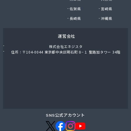
東上ガス株式会社 真岡営業所
佐賀県
宮崎県
東上ガス株式会社 那須営業所
藤川屋
長崎県
沖縄県
栃木アロー株式会社
栃木エルピーガスセンター協同組合
運営会社
栃木液化ガス株式会社
栃木県プロパンガス商業協同組合
株式会社エネジスタ
栃木石油株式会社 本社
住所：〒104-0044 東京都中央区明石町８−１ 聖路加タワー 34階
二葉屋商店
日光石油有限会社
日光線通運株式会社 日光支店
日光地区エルピーガス保安センター協同組合
日星石油株式会社 ガス販売グループ
日星石油株式会社 宇都宮事業所
日星石油株式会社 関谷ターミナル
NX商事株式会社 宇都宮支店 宇都宮LPガス事業
所
SNS公式アカウント
日東瓦斯株式会社 南河内営業所
日本ガス株式会社 宇都宮営業所