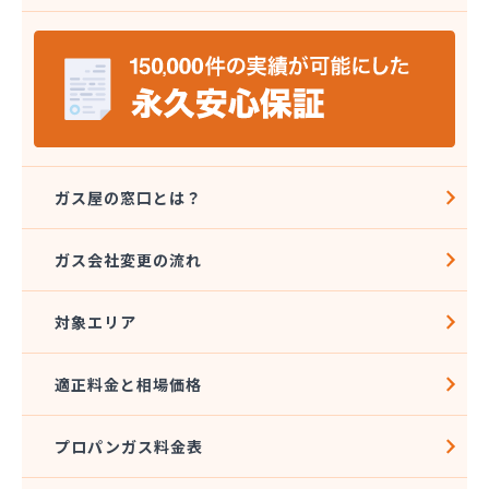
株式会社ミツウロコ 那須店
株式会社ミヤプロ
株式会社ミヤレン
株式会社ヤチネン
株式会社ヤマガス
株式会社ヤマグチ プロパンガス充填所
株式会社稲葉商店
株式会社宇都宮プロパン容器検査工場
ガス屋の窓口とは？
株式会社丸本イトウ
株式会社菊屋
ガス会社変更の流れ
株式会社菊泉
株式会社県民ガス保安センター
対象エリア
株式会社高圧容器検査所
株式会社篠田商店
株式会社小野里商店 佐野営業所
適正料金と相場価格
株式会社小林住設
株式会社須山液化ガス本社
プロパンガス料金表
株式会社瀬尾本店
株式会社西城