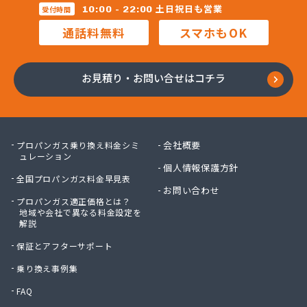
三柴正雄商店
土日祝日も営業
10:00 - 22:00
受付時間
三田岱治商店
通話料無料
スマホもOK
氏家高圧ガス保安センター
寺内商店
室井商店
お見積り・お問い合せはコチラ
篠崎ガス
若林商店
小篠酸素株式会社
小島プロパンガス株式会社
会社概要
プロパンガス乗り換え料金シミ
小島不動産
ュレーション
個人情報保護方針
小野口商事株式会社 本社
全国プロパンガス料金早見表
小野崎燃料設備有限会社
お問い合わせ
プロパンガス適正価格とは？
松島ガス株式会社
地域や会社で異なる料金設定を
上都賀プロパンガス協同組合
解説
真岡液化ガス協組
保証とアフターサポート
神山液化ガス
須田商事株式会社
乗り換え事例集
須田燃料株式会社
FAQ
須藤商店