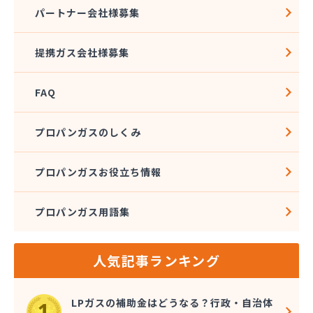
株式会社石沢商店 プロパンガス充填所オートスタ
パートナー会社様募集
ンド
株式会社石沢商店 鹿沼営業所
提携ガス会社様募集
株式会社石澤商店 宇都宮営業所
株式会社大野
FAQ
株式会社島田
株式会社東親エルピーガス配送センター
株式会社藤田液化燃料
プロパンガスのしくみ
株式会社二興
株式会社日乃出屋エナジー
プロパンガスお役立ち情報
株式会社福冨
株式会社平松総合企画 プロパンガス部
プロパンガス用語集
株式会社別井商店
株式会社油吉 LPガス事業部
関彰商事株式会社 真岡LPガスセンター
人気記事ランキング
岩谷産業株式会社 宇都宮支店
鬼怒川プロパン
吉澤保全株式会社倉庫
LPガスの補助金はどうなる？行政・自治体
橋本産業株式会社