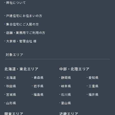
弊社について
星のや商店
星野商店
戸建住宅にお住まいの方
聖火産業株式会社
西部燃料ガス株式会社
集合住宅にご入居の方
静屋
店舗・業務用でご利用の方
石井商店
石崎平八郎商店
大家様・管理会社 様
石川プロパンガス
赤羽根プロパンガス
対象エリア
赤羽燃料店
川治プロパン
北海道・東北エリア
中部・北陸エリア
川津商店
北海道
青森県
静岡県
愛知県
川俣商販株式会社
早見商店
秋田県
岩手県
岐阜県
三重県
足利ガス株式会社
宮城県
福島県
石川県
福井県
足利ガス事業組合配送センター
足利団地ガス株式会社
山形県
富山県
大章液化ガス株式会社
関東エリア
近畿エリア
大塚プロパン