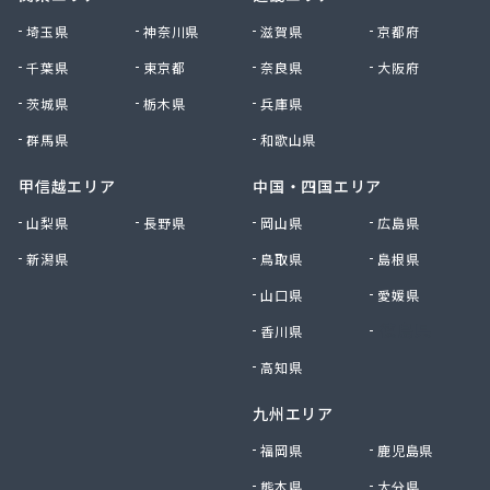
大田原エルピーガス保安センター協同組合
埼玉県
神奈川県
滋賀県
京都府
大陽日酸エネルギー株式会社 足利支店
千葉県
東京都
奈良県
大阪府
谷中田プロパン店
茨城県
栃木県
兵庫県
中央セントラルガス株式会社 宇都宮営業所
中央セントラルガス株式会社 那須営業所
群馬県
和歌山県
猪瀬プロパン店
町田屋商店出光興産大沢給油所
甲信越エリア
中国・四国エリア
町田商店
山梨県
長野県
岡山県
広島県
津吹商店
新潟県
鳥取県
島根県
津田商店
椎名商会
山口県
愛媛県
田邊工業株式会社 ガス直販部
香川県
徳島県
田邊工業株式会社 佐野工場
田邊工業株式会社 足利営業所
高知県
田邊工業株式会社 北関東保安センター
九州エリア
東栄プロパン
東京ガスエネルギー株式会社 宇都宮サービスセン
福岡県
鹿児島県
ター
熊本県
大分県