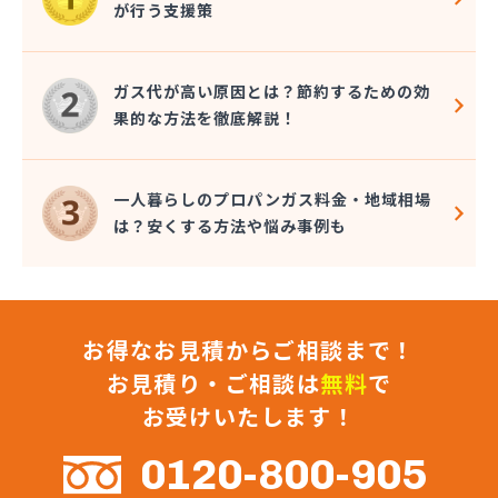
が行う支援策
近嵐商事有限会社
金子商事有限会社
桑原商店
ガス代が高い原因とは？節約するための効
郡司燃料店
果的な方法を徹底解説！
慶野燃料店
戸恒燃料店
戸村商店
一人暮らしのプロパンガス料金・地域相場
五味田商店
は？安くする方法や悩み事例も
江連燃料株式会社
高田プロパン店
国際鉱油株式会社
今市ガス株式会社
お得なお見積からご相談まで！
佐藤燃料店
佐野市エルピーガス販売協同組合
お見積り・ご相談は
無料
で
佐野燃料
お受けいたします！
細井プロパン
三愛オブリガス東日本株式会社 栃木支店 宇都宮
0120-800-905
営業所/卸売課