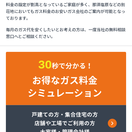
ミライフ株式会社 大田原店
料金の設定が割高となっているご家庭が多く、那須塩原などの別
烏山プロパン株式会社
荘地においてもガス料金のお安いガス会社のご案内が可能となっ
烏山通運株式会社プロパンガス
ております。
羽金商店
毎月のガス代を安くしたいとお考えの方は、一度当社の無料相談
益田屋プロパン有限会社
窓口へとご相談ください。
横川食販株式会社 一里販売所
横川食販株式会社一里販売所
河原実業株式会社 藤岡営業所
河内町エルピーガス協同組合
株式会社JAエルサポート LPガス総合センター
株式会社JAエルサポート ガス事業部
株式会社JAエルサポート じゃすぽーと真岡SS
株式会社JAエルサポート 県中支店
株式会社JAエルサポート 県東支店
株式会社JAエルサポート 佐野営業所
株式会社JAエルサポート 那須烏山営業所
株式会社JAエルサポート 日光営業所
株式会社JAエルサポート
株式会社JAエルサポート 県北支店