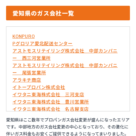
愛知県のガス会社一覧
KONPURO
Pグロリア愛北配送センター
アストモスリテイリング株式会社 中部カンパニ
ー 西三河営業所
アストモスリテイリング株式会社 中部カンパニ
ー 尾張営業所
アラキチ商店
イトープロパン株式会社
イワタニ東海株式会社 三河支店
イワタニ東海株式会社 豊川営業所
イワタニ東海株式会社 名古屋支店
イワタニ東海株式会社 名古屋南営業所
愛知県はここ数年でプロパンガス会社変更が盛んになったエリア
およべプロパン
です。中部地方のガス会社変更の中心となっており、その激化に
ガスショップイチカワ
伴いガス料金もお安くご提供できるようになってまいりました。