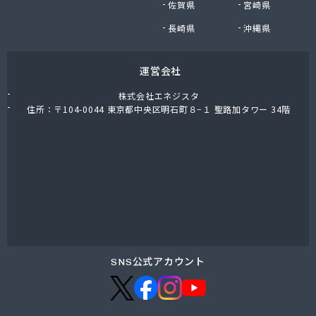
佐賀県
宮崎県
株式会社油直 松久営業所
株式会社鈴木プロパン
長崎県
沖縄県
蒲郡ガス株式会社
刈谷ガス協組
運営会社
丸イ燃料株式会社
丸井商店外之原支店
株式会社エネジスタ
丸金薪炭店
住所：〒104-0044 東京都中央区明石町８−１ 聖路加タワー 34階
丸八商店
丸美瀬戸燃料株式会社
丸菱商事株式会社 LPG一宮営業所
丸菱商事株式会社 大府営業所
丸邦ガス住設株式会社
岩谷産業株式会社 三河営業所
岩田燃料株式会社
吉田石油店
橋本産業株式会社 名古屋営業所
SNS公式アカウント
玉屋プロパン株式会社
金桝屋
熊沢燃料住設株式会社