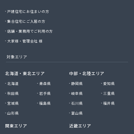
株式会社絹庄ガス部
戸建住宅にお住まいの方
株式会社元久商店
株式会社古田商店
集合住宅にご入居の方
株式会社光プロパン瓦斯商会
店舗・業務用でご利用の方
株式会社三好ガス
株式会社山源服部商会
大家様・管理会社 様
株式会社山三商会
株式会社山新プロパン部
対象エリア
株式会社山田幸一商店
株式会社山本商店
北海道・東北エリア
中部・北陸エリア
株式会社小林本店
北海道
青森県
静岡県
愛知県
株式会社小林本店稲沢店
株式会社松村プロパン部
秋田県
岩手県
岐阜県
三重県
株式会社上田商店
宮城県
福島県
石川県
福井県
株式会社新東
株式会社森上製油所
山形県
富山県
株式会社森田屋燃料
関東エリア
近畿エリア
株式会社杉浦林産給油所