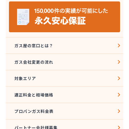
伊藤プロパン
伊藤忠エネクスホームライフ中部株式会社 碧南営
業所
伊藤忠エネクスホームライフ中部株式会社 名古屋
支店
稲垣商事
稲垣商店
ガス屋の窓口とは？
栄生プロパンガス有限会社
栄燃料
ガス会社変更の流れ
栄燃料合資会社
奥田米穀店
対象エリア
加藤燃料店
加藤豊昭
河村燃料店
適正料金と相場価格
花とプロパンの店
柿田燃料店
プロパンガス料金表
角広ガス
割又商店
株式会社アドニス
パートナー会社様募集