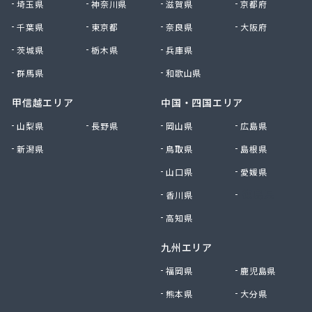
株式会社清川商店
埼玉県
神奈川県
滋賀県
京都府
株式会社西春日井農協JA西春日井エナジーLPガス
千葉県
東京都
奈良県
大阪府
株式会社青木サービス
茨城県
栃木県
兵庫県
株式会社石川鉄沖商店
株式会社石泰商会
群馬県
和歌山県
株式会社第一ガス商会
株式会社鷹羽商店
甲信越エリア
中国・四国エリア
株式会社中屋
山梨県
長野県
岡山県
広島県
株式会社中部燃料
新潟県
鳥取県
島根県
株式会社土川油店 L.P.G充填所
株式会社土川油店稲沢西SS
山口県
愛媛県
株式会社藤源商店
香川県
徳島県
株式会社内田プロパン
株式会社飯田ガス
高知県
株式会社富岡屋石油
九州エリア
株式会社堀井商店
株式会社油金商店
福岡県
鹿児島県
株式会社油直
熊本県
大分県
株式会社油直 オートガススタンド