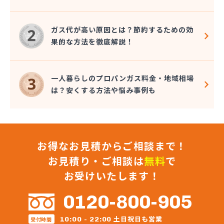
株式会社コクネ
株式会社コザカヤ 春日井営業所
株式会社コジマガス
ガス代が高い原因とは？節約するための効
株式会社コジマガス ライフアップサポート
果的な方法を徹底解説！
株式会社コンプロ産工
株式会社シェル石油豊橋LPG充填工場
株式会社しんせきプロパン部
一人暮らしのプロパンガス料金・地域相場
株式会社スギサン化学
は？安くする方法や悩み事例も
株式会社スマイルガステクノロジー
株式会社タマヤガスサービス
株式会社テラモト
株式会社ナガシマ
お得なお見積からご相談まで！
株式会社バンノ
株式会社フジプロ
お見積り・ご相談は
無料
で
株式会社フジプロ刈谷営業所
お受けいたします！
株式会社ホームガス東海
株式会社ホームガス東海 楽田ショップ
0120-800-905
株式会社マルエイ名古屋支店
株式会社マルコー
土日祝日も営業
10:00 - 22:00
受付時間