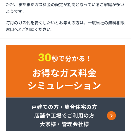
ガステックサービス株式会社 安城営業所
ただ、まだまだガス料金の設定が割高となっているご家庭が多い
ガステックサービス株式会社 西三河支店
ようです。
ガステックサービス株式会社 岡崎営業所
毎月のガス代を安くしたいとお考えの方は、一度当社の無料相談
ガステックサービス株式会社 蒲郡営業所
窓口へとご相談ください。
ガステックサービス株式会社 吉良営業所
ガステックサービス株式会社 新城営業所
ガステックサービス株式会社 西尾営業所
ガステックサービス株式会社 知立営業所
ガステックサービス株式会社 尾張支店 春日井営
業所
ガステックサービス株式会社 豊川営業所
カナダプロパン有限会社
カネテン商店
かね安商店
カネ庄津島店
コメリン
サーラプラザ蒲郡
サンダイ燃料店
ジェイエイ・トービス株式会社 ガス課