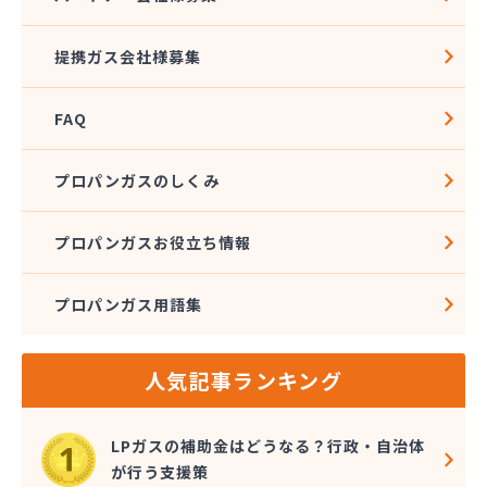
株式会社アブカン 本店営業所
株式会社あみや商事 新城支店
提携ガス会社様募集
株式会社あみや商事 本社
株式会社あみや商事 豊川営業所
FAQ
株式会社エイチティーピー
株式会社エイチティーピー
株式会社エス・アイ東海
プロパンガスのしくみ
株式会社エネサンス中部 岡崎営業所
株式会社オーテック
プロパンガスお役立ち情報
株式会社オーテック
株式会社オーテック 西三河営業所
プロパンガス用語集
株式会社ガスキット
株式会社ガステクノサーブ
株式会社ガステム
人気記事ランキング
株式会社ガスパル 岡崎販売所
株式会社カネコ
株式会社カネ庄
LPガスの補助金はどうなる？行政・自治体
株式会社クラシアン岡崎支社
が行う支援策