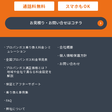
株式会社マルハチ
通話料無料
スマホもOK
株式会社マルマン
株式会社モリシ太商店
株式会社ヤマアキ
お見積り・お問い合せはコチラ
株式会社よしや商店
株式会社リピックス
株式会社リピックス
株式会社リピックス 江南センター
会社概要
プロパンガス乗り換え料金シミ
株式会社リピックス 春日井センター
ュレーション
個人情報保護方針
株式会社伊藤次郎商店
全国プロパンガス料金早見表
株式会社一プロ
お問い合わせ
プロパンガス適正価格とは？
株式会社稲藤商店
地域や会社で異なる料金設定を
株式会社稲葉エネクス
解説
株式会社稲葉エネクス 本社・常滑南給油所
保証とアフターサポート
株式会社宇佐美プロパン
株式会社下林
乗り換え事例集
株式会社丸錦石油店
FAQ
株式会社熊谷産業
弊社について
株式会社桑原商事