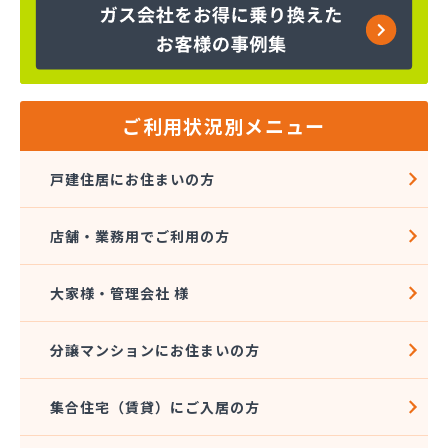
ヤマサ共和ライフ株式会社 一宮営業所
ヤマサ共和ライフ株式会社 一色営業所
ヤマサ共和ライフ株式会社 江南営業所
ヤマサ共和ライフ株式会社 三河営業所
ヤマサ共和ライフ株式会社 三州営業所
ヤマサ共和ライフ株式会社 豊川営業所
ご利用状況別メニュー
ヤマサ共和ライフ株式会社 名古屋西営業所
ヤマサ共和ライフ株式会社 緑営業所
戸建住居にお住まいの方
ヤマサ高圧株式会社
ヤマサ總業株式会社
店舗・業務用でご利用の方
ヤマサ總業株式会社 愛知西支店
ヤマトク
リーグ馬場株式会社
大家様・管理会社 様
愛西市ガス協同組合
愛知県LPガス協会東三河支部
分譲マンションにお住まいの方
愛知高圧株式会社容器検査工場
愛北液化ガス協組江南営業所
集合住宅（賃貸）にご入居の方
旭プロパン
安城ガス株式会社