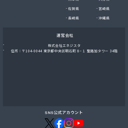
株式会社油直 オートガススタンド
佐賀県
宮崎県
株式会社油直 松久営業所
株式会社鈴木プロパン
長崎県
沖縄県
蒲郡ガス株式会社
刈谷ガス協組
運営会社
丸イ燃料株式会社
丸井商店外之原支店
株式会社エネジスタ
丸金薪炭店
住所：〒104-0044 東京都中央区明石町８−１ 聖路加タワー 34階
丸八商店
丸美瀬戸燃料株式会社
丸菱商事株式会社 LPG一宮営業所
丸菱商事株式会社 大府営業所
丸邦ガス住設株式会社
岩谷産業株式会社 三河営業所
岩田燃料株式会社
吉田石油店
橋本産業株式会社 名古屋営業所
SNS公式アカウント
玉屋プロパン株式会社
金桝屋