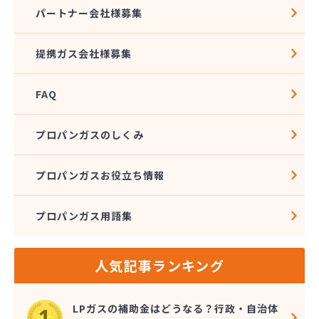
株式会社アドニス
パートナー会社様募集
株式会社アブカン 本店営業所
株式会社あみや商事 新城支店
提携ガス会社様募集
株式会社あみや商事 本社
株式会社あみや商事 豊川営業所
FAQ
株式会社エイチティーピー
株式会社エイチティーピー
株式会社エス・アイ東海
プロパンガスのしくみ
株式会社エネサンス中部 岡崎営業所
株式会社オーテック
プロパンガスお役立ち情報
株式会社オーテック
株式会社オーテック 西三河営業所
プロパンガス用語集
株式会社ガスキット
株式会社ガステクノサーブ
株式会社ガステム
人気記事ランキング
株式会社ガスパル 岡崎販売所
株式会社カネコ
株式会社カネ庄
LPガスの補助金はどうなる？行政・自治体
株式会社クラシアン岡崎支社