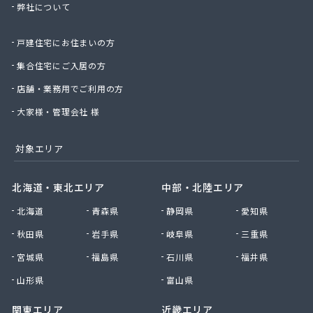
弊社について
株式会社桑原商事
株式会社絹庄ガス部
戸建住宅にお住まいの方
株式会社元久商店
株式会社古田商店
集合住宅にご入居の方
株式会社光プロパン瓦斯商会
店舗・業務用でご利用の方
株式会社三好ガス
株式会社山源服部商会
大家様・管理会社 様
株式会社山三商会
株式会社山新プロパン部
対象エリア
株式会社山田幸一商店
株式会社山本商店
北海道・東北エリア
中部・北陸エリア
株式会社小林本店
北海道
青森県
静岡県
愛知県
株式会社小林本店稲沢店
株式会社松村プロパン部
秋田県
岩手県
岐阜県
三重県
株式会社上田商店
宮城県
福島県
石川県
福井県
株式会社新東
株式会社森上製油所
山形県
富山県
株式会社森田屋燃料
関東エリア
近畿エリア
株式会社杉浦林産給油所