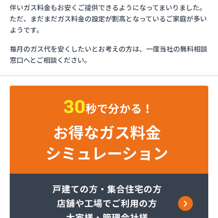
ガスショップイチカワ
伴いガス料金もお安くご提供できるようになってまいりました。
ガステックサービス株式会社 安城営業所
ただ、まだまだガス料金の設定が割高となっているご家庭が多い
ガステックサービス株式会社 西三河支店
ようです。
ガステックサービス株式会社 岡崎営業所
毎月のガス代を安くしたいとお考えの方は、一度当社の無料相談
ガステックサービス株式会社 蒲郡営業所
窓口へとご相談ください。
ガステックサービス株式会社 吉良営業所
ガステックサービス株式会社 新城営業所
ガステックサービス株式会社 西尾営業所
ガステックサービス株式会社 知立営業所
ガステックサービス株式会社 尾張支店 春日井営
業所
ガステックサービス株式会社 豊川営業所
カナダプロパン有限会社
カネテン商店
かね安商店
カネ庄津島店
コメリン
サーラプラザ蒲郡
サンダイ燃料店