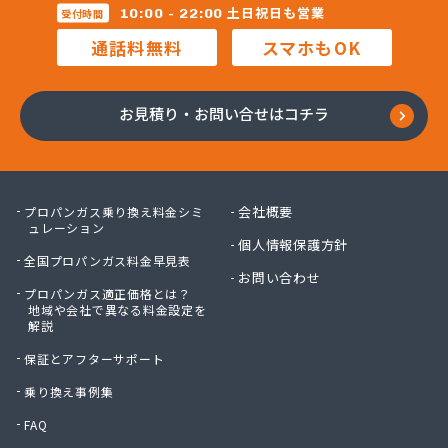
株式会社マルコー
土日祝日も営業
10:00 - 22:00
受付時間
株式会社マルハチ
通話料無料
スマホもOK
株式会社マルマン
株式会社モリシ太商店
株式会社ヤマアキ
お見積り・お問い合せはコチラ
株式会社よしや商店
株式会社リピックス
株式会社リピックス
株式会社リピックス 江南センター
会社概要
プロパンガス乗り換え料金シミ
株式会社リピックス 春日井センター
ュレーション
個人情報保護方針
株式会社伊藤次郎商店
全国プロパンガス料金早見表
株式会社一プロ
お問い合わせ
プロパンガス適正価格とは？
株式会社稲藤商店
地域や会社で異なる料金設定を
株式会社稲葉エネクス
解説
株式会社稲葉エネクス 本社・常滑南給油所
保証とアフターサポート
株式会社宇佐美プロパン
株式会社下林
乗り換え事例集
株式会社丸錦石油店
FAQ
株式会社熊谷産業