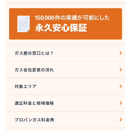
安城ガス株式会社
伊藤プロパン
伊藤忠エネクスホームライフ中部株式会社 碧南営
業所
伊藤忠エネクスホームライフ中部株式会社 名古屋
支店
稲垣商事
稲垣商店
ガス屋の窓口とは？
栄生プロパンガス有限会社
栄燃料
ガス会社変更の流れ
栄燃料合資会社
奥田米穀店
対象エリア
加藤燃料店
加藤豊昭
河村燃料店
適正料金と相場価格
花とプロパンの店
柿田燃料店
プロパンガス料金表
角広ガス
割又商店