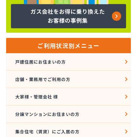
ヤマサ共和ライフ株式会社 一宮営業所
ヤマサ共和ライフ株式会社 一色営業所
ヤマサ共和ライフ株式会社 江南営業所
ヤマサ共和ライフ株式会社 三河営業所
ヤマサ共和ライフ株式会社 三州営業所
ヤマサ共和ライフ株式会社 豊川営業所
ご利用状況別メニュー
ヤマサ共和ライフ株式会社 名古屋西営業所
ヤマサ共和ライフ株式会社 緑営業所
戸建住居にお住まいの方
ヤマサ高圧株式会社
ヤマサ總業株式会社
店舗・業務用でご利用の方
ヤマサ總業株式会社 愛知西支店
ヤマトク
リーグ馬場株式会社
大家様・管理会社 様
愛西市ガス協同組合
愛知県LPガス協会東三河支部
分譲マンションにお住まいの方
愛知高圧株式会社容器検査工場
愛北液化ガス協組江南営業所
集合住宅（賃貸）にご入居の方
旭プロパン