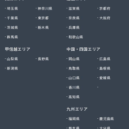
株式会社清川商店
埼玉県
神奈川県
滋賀県
京都府
株式会社西春日井農協JA西春日井エナジーLPガス
千葉県
東京都
奈良県
大阪府
株式会社青木サービス
茨城県
栃木県
兵庫県
株式会社石川鉄沖商店
株式会社石泰商会
群馬県
和歌山県
株式会社第一ガス商会
株式会社鷹羽商店
甲信越エリア
中国・四国エリア
株式会社中屋
山梨県
長野県
岡山県
広島県
株式会社中部燃料
新潟県
鳥取県
島根県
株式会社土川油店 L.P.G充填所
株式会社土川油店稲沢西SS
山口県
愛媛県
株式会社藤源商店
香川県
徳島県
株式会社内田プロパン
株式会社飯田ガス
高知県
株式会社富岡屋石油
九州エリア
株式会社堀井商店
株式会社油金商店
福岡県
鹿児島県
株式会社油直
熊本県
大分県