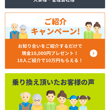
ジェイエイ・トービス株式会社 ガス課
ジェイエイ・トービス株式会社 名古屋営業所
ダイイチガスコム株式会社
ダイイチガスコム株式会社 尾張営業所
チリウヒーターサービス
ツバメガス株式会社新城営業所
ニイミガス株式会社
ニイミ産業株式会社 本部・ホームガス
ニイミ産業株式会社 ホームガス 名古屋西営業所
ニイミ産業株式会社 尾張旭営業所
ハタスビルダー株式会社 リボンガス
ひまわり農協 燃料課・プロパンガス
フジオートステーション
フジヨシ商店
フルタ鹿乗店
ます角商店
マルタケ株式会社
マルト尾関商店
ミライフ西日本株式会社名古屋店