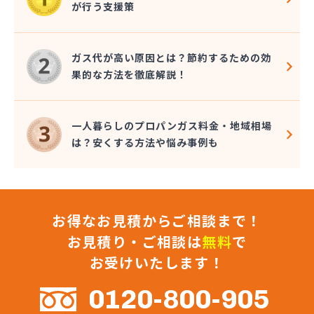
が行う支援策
株式会社コクネ
株式会社コザカヤ 春日井営業所
株式会社コジマガス
ガス代が高い原因とは？節約するための効
株式会社コジマガス ライフアップサポート
果的な方法を徹底解説！
株式会社コンプロ産工
株式会社シェル石油豊橋LPG充填工場
株式会社しんせきプロパン部
一人暮らしのプロパンガス料金・地域相場
株式会社スギサン化学
は？安くする方法や悩み事例も
株式会社スマイルガステクノロジー
株式会社タマヤガスサービス
株式会社テラモト
株式会社ナガシマ
お得なお見積からご相談まで！
株式会社バンノ
株式会社フジプロ
お見積り・ご相談は
無料
で
株式会社フジプロ刈谷営業所
お受けいたします！
株式会社ホームガス東海
株式会社ホームガス東海 楽田ショップ
0120-800-905
株式会社マルエイ名古屋支店