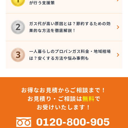
が行う支援策
株式会社コクネ
株式会社コザカヤ 春日井営業所
株式会社コジマガス
ガス代が高い原因とは？節約するための効
株式会社コジマガス ライフアップサポート
果的な方法を徹底解説！
株式会社コンプロ産工
株式会社シェル石油豊橋LPG充填工場
株式会社しんせきプロパン部
一人暮らしのプロパンガス料金・地域相場
株式会社スギサン化学
は？安くする方法や悩み事例も
株式会社スマイルガステクノロジー
株式会社タマヤガスサービス
株式会社テラモト
株式会社ナガシマ
お得なお見積からご相談まで！
株式会社バンノ
株式会社フジプロ
お見積り・ご相談は
無料
で
株式会社フジプロ刈谷営業所
お受けいたします！
株式会社ホームガス東海
株式会社ホームガス東海 楽田ショップ
0120-800-905
株式会社マルエイ名古屋支店