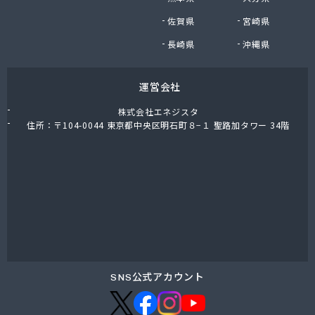
株式会社油直 オートガススタンド
佐賀県
宮崎県
株式会社油直 松久営業所
株式会社鈴木プロパン
長崎県
沖縄県
蒲郡ガス株式会社
刈谷ガス協組
運営会社
丸イ燃料株式会社
丸井商店外之原支店
株式会社エネジスタ
丸金薪炭店
住所：〒104-0044 東京都中央区明石町８−１ 聖路加タワー 34階
丸八商店
丸美瀬戸燃料株式会社
丸菱商事株式会社 LPG一宮営業所
丸菱商事株式会社 大府営業所
丸邦ガス住設株式会社
岩谷産業株式会社 三河営業所
岩田燃料株式会社
吉田石油店
橋本産業株式会社 名古屋営業所
SNS公式アカウント
玉屋プロパン株式会社
金桝屋