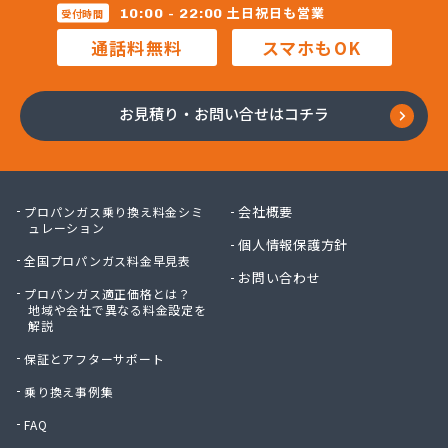
株式会社マルコー
土日祝日も営業
10:00 - 22:00
受付時間
株式会社マルハチ
通話料無料
スマホもOK
株式会社マルマン
株式会社モリシ太商店
株式会社ヤマアキ
お見積り・お問い合せはコチラ
株式会社よしや商店
株式会社リピックス
株式会社リピックス
株式会社リピックス 江南センター
会社概要
プロパンガス乗り換え料金シミ
株式会社リピックス 春日井センター
ュレーション
個人情報保護方針
株式会社伊藤次郎商店
全国プロパンガス料金早見表
株式会社一プロ
お問い合わせ
プロパンガス適正価格とは？
株式会社稲藤商店
地域や会社で異なる料金設定を
株式会社稲葉エネクス
解説
株式会社稲葉エネクス 本社・常滑南給油所
保証とアフターサポート
株式会社宇佐美プロパン
株式会社下林
乗り換え事例集
株式会社丸錦石油店
FAQ
株式会社熊谷産業