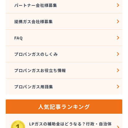
株式会社アドニス
パートナー会社様募集
株式会社アブカン 本店営業所
株式会社あみや商事 新城支店
提携ガス会社様募集
株式会社あみや商事 本社
株式会社あみや商事 豊川営業所
FAQ
株式会社エイチティーピー
株式会社エイチティーピー
株式会社エス・アイ東海
プロパンガスのしくみ
株式会社エネサンス中部 岡崎営業所
株式会社オーテック
プロパンガスお役立ち情報
株式会社オーテック
株式会社オーテック 西三河営業所
プロパンガス用語集
株式会社ガスキット
株式会社ガステクノサーブ
株式会社ガステム
人気記事ランキング
株式会社ガスパル 岡崎販売所
株式会社カネコ
株式会社カネ庄
LPガスの補助金はどうなる？行政・自治体
株式会社クラシアン岡崎支社