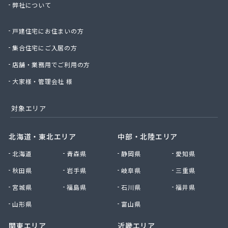
弊社について
株式会社桑原商事
株式会社絹庄ガス部
戸建住宅にお住まいの方
株式会社元久商店
株式会社古田商店
集合住宅にご入居の方
株式会社光プロパン瓦斯商会
店舗・業務用でご利用の方
株式会社三好ガス
株式会社山源服部商会
大家様・管理会社 様
株式会社山三商会
株式会社山新プロパン部
対象エリア
株式会社山田幸一商店
株式会社山本商店
北海道・東北エリア
中部・北陸エリア
株式会社小林本店
北海道
青森県
静岡県
愛知県
株式会社小林本店稲沢店
株式会社松村プロパン部
秋田県
岩手県
岐阜県
三重県
株式会社上田商店
宮城県
福島県
石川県
福井県
株式会社新東
株式会社森上製油所
山形県
富山県
株式会社森田屋燃料
関東エリア
近畿エリア
株式会社杉浦林産給油所