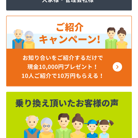
ジェイエイ・トービス株式会社 ガス課
ジェイエイ・トービス株式会社 名古屋営業所
ダイイチガスコム株式会社
ダイイチガスコム株式会社 尾張営業所
チリウヒーターサービス
ツバメガス株式会社新城営業所
ニイミガス株式会社
ニイミ産業株式会社 本部・ホームガス
ニイミ産業株式会社 ホームガス 名古屋西営業所
ニイミ産業株式会社 尾張旭営業所
ハタスビルダー株式会社 リボンガス
ひまわり農協 燃料課・プロパンガス
フジオートステーション
フジヨシ商店
フルタ鹿乗店
ます角商店
マルタケ株式会社
マルト尾関商店
ミライフ西日本株式会社名古屋店