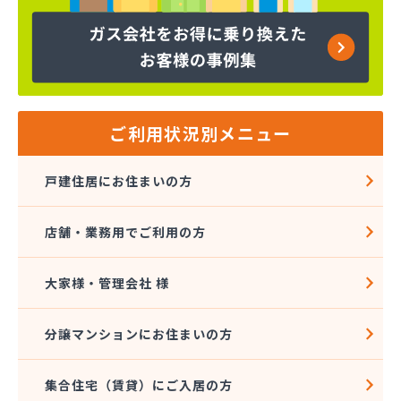
ヤマサ共和ライフ株式会社 一宮営業所
ヤマサ共和ライフ株式会社 一色営業所
ヤマサ共和ライフ株式会社 江南営業所
ヤマサ共和ライフ株式会社 三河営業所
ヤマサ共和ライフ株式会社 三州営業所
ヤマサ共和ライフ株式会社 豊川営業所
ご利用状況別メニュー
ヤマサ共和ライフ株式会社 名古屋西営業所
ヤマサ共和ライフ株式会社 緑営業所
戸建住居にお住まいの方
ヤマサ高圧株式会社
ヤマサ總業株式会社
店舗・業務用でご利用の方
ヤマサ總業株式会社 愛知西支店
ヤマトク
リーグ馬場株式会社
大家様・管理会社 様
愛西市ガス協同組合
愛知県LPガス協会東三河支部
分譲マンションにお住まいの方
愛知高圧株式会社容器検査工場
愛北液化ガス協組江南営業所
集合住宅（賃貸）にご入居の方
旭プロパン