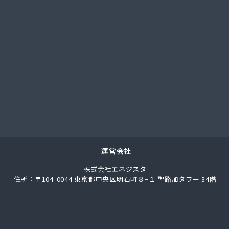
總業株式会社
總業株式会社 愛知西支店
ク
馬場株式会社
ガス協同組合
LPガス協会東三河支部
圧株式会社容器検査工場
化ガス協組江南営業所
パン
ス株式会社
ロパン
エネクスホームライフ中部株式会社 碧南営業所
運営会社
エネクスホームライフ中部株式会社 名古屋支店
株式会社エネジスタ
事
住所：〒104-0044 東京都中央区明石町８−１ 聖路加タワー 34階
店
ロパンガス有限会社
合資会社