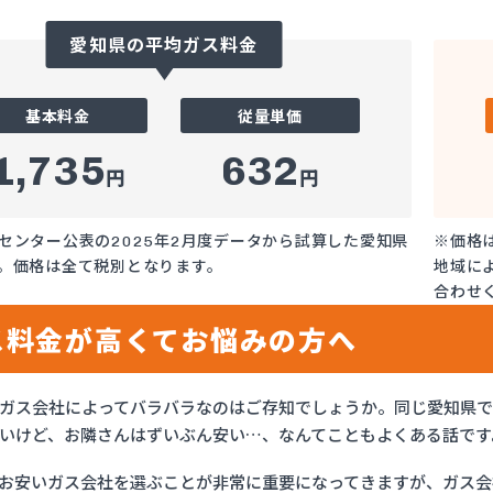
愛知県の平均ガス料金
基本料金
従量単価
1,735
632
円
円
センター公表の2025年2月度データから試算した愛知県
※価格
。価格は全て税別となります。
地域に
合わせ
ス料金が高くてお悩みの方へ
ガス会社によってバラバラなのはご存知でしょうか。同じ愛知県
いけど、お隣さんはずいぶん安い…、なんてこともよくある話です
お安いガス会社を選ぶことが非常に重要になってきますが、ガス会社