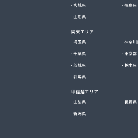
産業株式会社 尾張旭営業所
宮城県
福島県
ビルダー株式会社 リボンガス
山形県
り農協 燃料課・プロパンガス
ートステーション
関東エリア
シ商店
鹿乗店
埼玉県
神奈川
商店
千葉県
東京都
ケ株式会社
尾関商店
茨城県
栃木県
フ西日本株式会社名古屋店
群馬県
共和ライフ株式会社 一宮営業所
共和ライフ株式会社 一色営業所
甲信越エリア
共和ライフ株式会社 江南営業所
共和ライフ株式会社 三河営業所
山梨県
長野県
共和ライフ株式会社 三州営業所
新潟県
共和ライフ株式会社 豊川営業所
共和ライフ株式会社 名古屋西営業所
共和ライフ株式会社 緑営業所
高圧株式会社