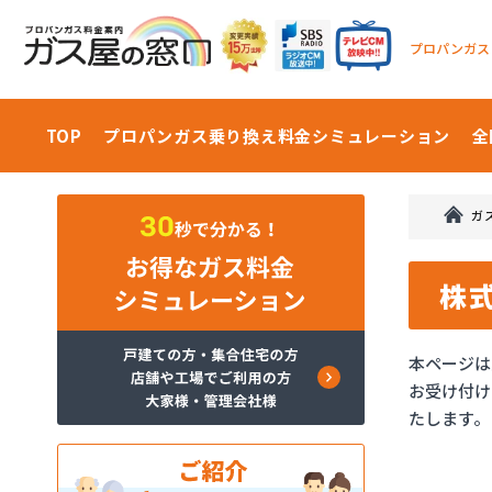
プロパンガス
TOP
プロパンガス乗り換え料金
シミュレーション
全
ガ
株
本ページは
お受け付け
たします。