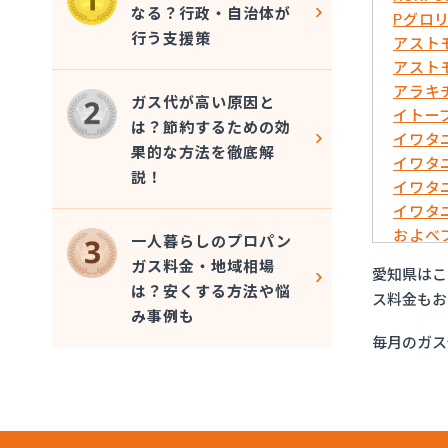
なる？行政・自治体が
Pグロ
行う支援策
アスト
アスト
アラキ
ガス代が高い原因と
イトー
は？節約するための効
イワタ
果的な方法を徹底解
イワタ
説！
イワタ
イワタ
およべ
一人暮らしのプロパン
ガスシ
ガス料金・地域相場
愛知県はこ
ガステ
は？安くする方法や悩
ス料金もお
ガステ
み事例も
ガステ
毎月のガス
ガステ
ガステ
ガステ
ガステ