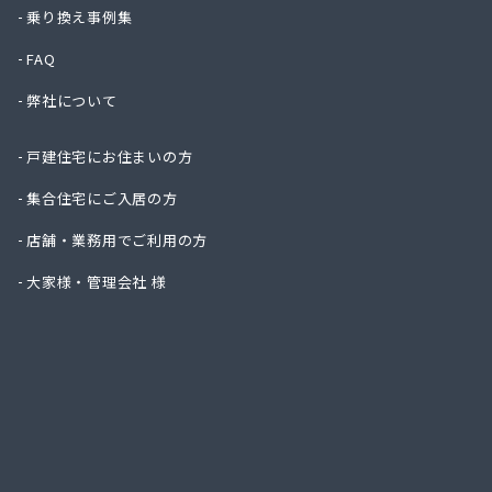
ニイミ
乗り換え事例集
ハタス
FAQ
ひまわ
フジオ
弊社について
フジヨ
フルタ
戸建住宅にお住まいの方
ます角
マルタ
集合住宅にご入居の方
マルト
店舗・業務用でご利用の方
ミライ
ヤマサ
大家様・管理会社 様
ヤマサ
ヤマサ
ヤマサ
ヤマサ
ヤマサ
ヤマサ
ヤマサ
ヤマサ