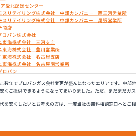
リア愛北配送センター
モスリテイリング株式会社 中部カンパニー 西三河営業所
モスリテイリング株式会社 中部カンパニー 尾張営業所
チ商店
プロパン株式会社
ニ東海株式会社 三河支店
ニ東海株式会社 豊川営業所
ニ東海株式会社 名古屋支店
ニ東海株式会社 名古屋南営業所
プロパン
ョップイチカワ
こ数年でプロパンガス会社変更が盛んになったエリアです。中部地
ックサービス株式会社 安城営業所
安くご提供できるようになってまいりました。ただ、まだまだガス
ックサービス株式会社 西三河支店
ックサービス株式会社 岡崎営業所
代を安くしたいとお考えの方は、一度当社の無料相談窓口へとご
ックサービス株式会社 蒲郡営業所
ックサービス株式会社 吉良営業所
ックサービス株式会社 新城営業所
ックサービス株式会社 西尾営業所