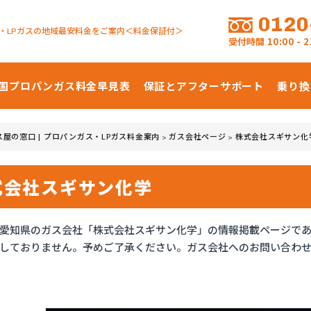
0120
・LPガスの地域最安料金をご案内＜料金保証付＞
受付時間
10:00 -
国プロパンガス
料金早見表
保証とアフターサポート
乗り換
ス屋の窓口 | プロパンガス・LPガス料金案内
ガス会社ページ
株式会社スギサン化
>
>
式会社スギサン化学
愛知県のガス会社「株式会社スギサン化学」の情報掲載ページで
しておりません。予めご了承ください。ガス会社へのお問い合わ