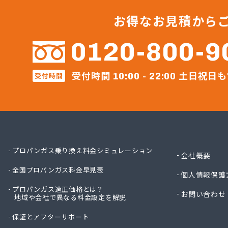
ガステ
ガステ
お得なお見積から
ガステ
カナダ
0120-800-9
カネテ
かね安
受付時間
土日祝日も
受付時間
カネ庄
10:00 - 22:00
コメリ
サーラ
サンダ
ジェイ
ジェイ
ダイイ
プロパンガス乗り換え料金シミュレーション
会社概要
ダイイ
全国プロパンガス料金早見表
チリウ
個人情報保護
ツバメ
プロパンガス適正価格とは？
お問い合わせ
地域や会社で異なる料金設定を解説
ニイミ
ニイミ
保証とアフターサポート
ニイミ