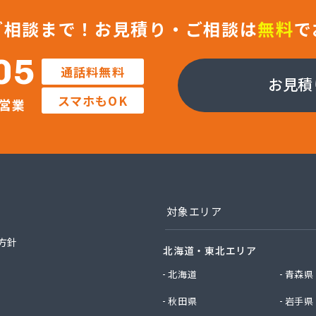
ックサービス株式会社 知立営業所
ックサービス株式会社 尾張支店 春日井営業所
ご相談まで！
お見積り・ご相談は
無料
で
ックサービス株式会社 豊川営業所
プロパン有限会社
05
通話料無料
ン商店
お見積
商店
スマホもOK
営業
津島店
ン
プラザ蒲郡
イ燃料店
エイ・トービス株式会社 ガス課
エイ・トービス株式会社 名古屋営業所
チガスコム株式会社
対象エリア
チガスコム株式会社 尾張営業所
ヒーターサービス
方針
北海道・東北エリア
ガス株式会社新城営業所
ガス株式会社
北海道
青森県
産業株式会社 本部・ホームガス
秋田県
岩手県
産業株式会社 ホームガス 名古屋西営業所