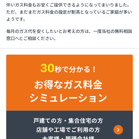
ガスショップイチカワ
伴いガス料金もお安くご提供できるようになってまいりました。
ガステックサービス株式会社 安城営業所
ただ、まだまだガス料金の設定が割高となっているご家庭が多い
ガステックサービス株式会社 西三河支店
ようです。
ガステックサービス株式会社 岡崎営業所
毎月のガス代を安くしたいとお考えの方は、一度当社の無料相談
ガステックサービス株式会社 蒲郡営業所
窓口へとご相談ください。
ガステックサービス株式会社 吉良営業所
ガステックサービス株式会社 新城営業所
ガステックサービス株式会社 西尾営業所
ガステックサービス株式会社 知立営業所
ガステックサービス株式会社 尾張支店 春日井営
業所
ガステックサービス株式会社 豊川営業所
カナダプロパン有限会社
カネテン商店
かね安商店
カネ庄津島店
コメリン
サーラプラザ蒲郡
サンダイ燃料店