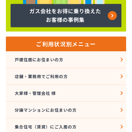
ヤマサ共和ライフ株式会社 一宮営業所
ヤマサ共和ライフ株式会社 一色営業所
ヤマサ共和ライフ株式会社 江南営業所
ヤマサ共和ライフ株式会社 三河営業所
ヤマサ共和ライフ株式会社 三州営業所
ヤマサ共和ライフ株式会社 豊川営業所
ご利用状況別メニュー
ヤマサ共和ライフ株式会社 名古屋西営業所
ヤマサ共和ライフ株式会社 緑営業所
戸建住居にお住まいの方
ヤマサ高圧株式会社
ヤマサ總業株式会社
店舗・業務用でご利用の方
ヤマサ總業株式会社 愛知西支店
ヤマトク
リーグ馬場株式会社
大家様・管理会社 様
愛西市ガス協同組合
愛知県LPガス協会東三河支部
分譲マンションにお住まいの方
愛知高圧株式会社容器検査工場
愛北液化ガス協組江南営業所
集合住宅（賃貸）にご入居の方
旭プロパン