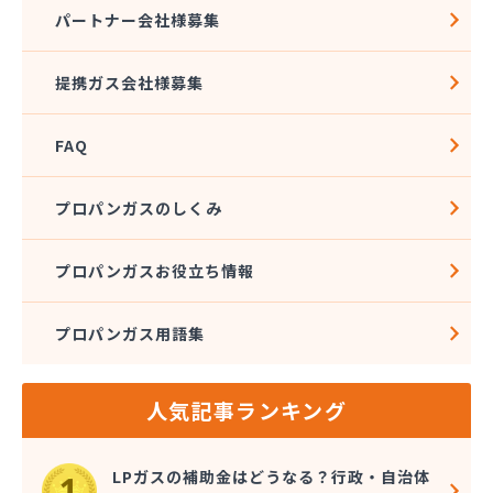
株式会社アドニス
パートナー会社様募集
株式会社アブカン 本店営業所
株式会社あみや商事 新城支店
提携ガス会社様募集
株式会社あみや商事 本社
株式会社あみや商事 豊川営業所
FAQ
株式会社エイチティーピー
株式会社エイチティーピー
株式会社エス・アイ東海
プロパンガスのしくみ
株式会社エネサンス中部 岡崎営業所
株式会社オーテック
プロパンガスお役立ち情報
株式会社オーテック
株式会社オーテック 西三河営業所
プロパンガス用語集
株式会社ガスキット
株式会社ガステクノサーブ
株式会社ガステム
人気記事ランキング
株式会社ガスパル 岡崎販売所
株式会社カネコ
株式会社カネ庄
LPガスの補助金はどうなる？行政・自治体
株式会社クラシアン岡崎支社