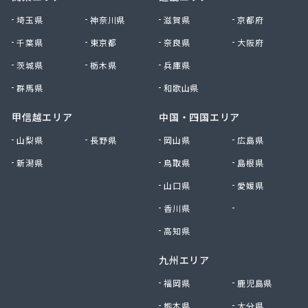
株式会社清川商店
埼玉県
神奈川県
滋賀県
京都府
株式会社西春日井農協JA西春日井エナジーLPガス
千葉県
東京都
奈良県
大阪府
株式会社青木サービス
茨城県
栃木県
兵庫県
株式会社石川鉄沖商店
株式会社石泰商会
群馬県
和歌山県
株式会社第一ガス商会
株式会社鷹羽商店
甲信越エリア
中国・四国エリア
株式会社中屋
山梨県
長野県
岡山県
広島県
株式会社中部燃料
新潟県
鳥取県
島根県
株式会社土川油店 L.P.G充填所
株式会社土川油店稲沢西SS
山口県
愛媛県
株式会社藤源商店
香川県
徳島県
株式会社内田プロパン
株式会社飯田ガス
高知県
株式会社富岡屋石油
九州エリア
株式会社堀井商店
株式会社油金商店
福岡県
鹿児島県
株式会社油直
熊本県
大分県