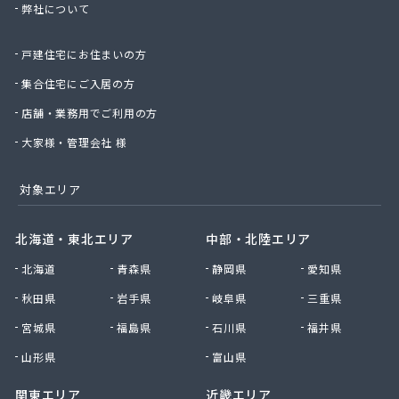
弊社について
株式会社桑原商事
株式会社絹庄ガス部
戸建住宅にお住まいの方
株式会社元久商店
株式会社古田商店
集合住宅にご入居の方
株式会社光プロパン瓦斯商会
店舗・業務用でご利用の方
株式会社三好ガス
株式会社山源服部商会
大家様・管理会社 様
株式会社山三商会
株式会社山新プロパン部
対象エリア
株式会社山田幸一商店
株式会社山本商店
北海道・東北エリア
中部・北陸エリア
株式会社小林本店
北海道
青森県
静岡県
愛知県
株式会社小林本店稲沢店
株式会社松村プロパン部
秋田県
岩手県
岐阜県
三重県
株式会社上田商店
宮城県
福島県
石川県
福井県
株式会社新東
株式会社森上製油所
山形県
富山県
株式会社森田屋燃料
関東エリア
近畿エリア
株式会社杉浦林産給油所