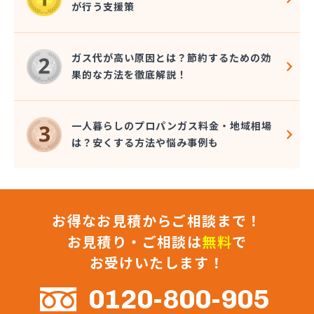
が行う支援策
株式会社コクネ
株式会社コザカヤ 春日井営業所
株式会社コジマガス
ガス代が高い原因とは？節約するための効
株式会社コジマガス ライフアップサポート
果的な方法を徹底解説！
株式会社コンプロ産工
株式会社シェル石油豊橋LPG充填工場
株式会社しんせきプロパン部
一人暮らしのプロパンガス料金・地域相場
株式会社スギサン化学
は？安くする方法や悩み事例も
株式会社スマイルガステクノロジー
株式会社タマヤガスサービス
株式会社テラモト
株式会社ナガシマ
お得なお見積からご相談まで！
株式会社バンノ
株式会社フジプロ
お見積り・ご相談は
無料
で
株式会社フジプロ刈谷営業所
お受けいたします！
株式会社ホームガス東海
株式会社ホームガス東海 楽田ショップ
0120-800-905
株式会社マルエイ名古屋支店