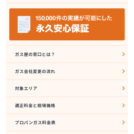
安城ガス株式会社
伊藤プロパン
伊藤忠エネクスホームライフ中部株式会社 碧南営
業所
伊藤忠エネクスホームライフ中部株式会社 名古屋
支店
稲垣商事
稲垣商店
ガス屋の窓口とは？
栄生プロパンガス有限会社
栄燃料
ガス会社変更の流れ
栄燃料合資会社
奥田米穀店
対象エリア
加藤燃料店
加藤豊昭
河村燃料店
適正料金と相場価格
花とプロパンの店
柿田燃料店
プロパンガス料金表
角広ガス
割又商店