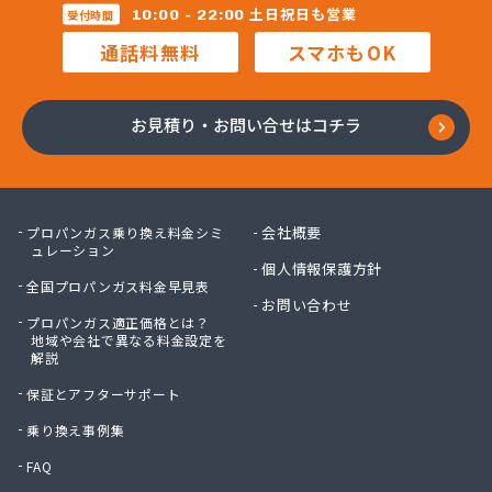
株式会社マルコー
土日祝日も営業
10:00 - 22:00
受付時間
株式会社マルハチ
通話料無料
スマホもOK
株式会社マルマン
株式会社モリシ太商店
株式会社ヤマアキ
お見積り・お問い合せはコチラ
株式会社よしや商店
株式会社リピックス
株式会社リピックス
株式会社リピックス 江南センター
会社概要
プロパンガス乗り換え料金シミ
株式会社リピックス 春日井センター
ュレーション
個人情報保護方針
株式会社伊藤次郎商店
全国プロパンガス料金早見表
株式会社一プロ
お問い合わせ
プロパンガス適正価格とは？
株式会社稲藤商店
地域や会社で異なる料金設定を
株式会社稲葉エネクス
解説
株式会社稲葉エネクス 本社・常滑南給油所
保証とアフターサポート
株式会社宇佐美プロパン
株式会社下林
乗り換え事例集
株式会社丸錦石油店
FAQ
株式会社熊谷産業