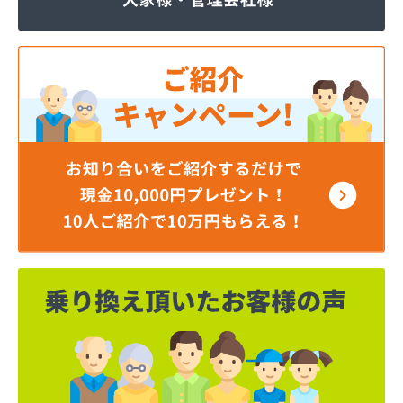
ジェイエイ・トービス株式会社 ガス課
ジェイエイ・トービス株式会社 名古屋営業所
ダイイチガスコム株式会社
ダイイチガスコム株式会社 尾張営業所
チリウヒーターサービス
ツバメガス株式会社新城営業所
ニイミガス株式会社
ニイミ産業株式会社 本部・ホームガス
ニイミ産業株式会社 ホームガス 名古屋西営業所
ニイミ産業株式会社 尾張旭営業所
ハタスビルダー株式会社 リボンガス
ひまわり農協 燃料課・プロパンガス
フジオートステーション
フジヨシ商店
フルタ鹿乗店
ます角商店
マルタケ株式会社
マルト尾関商店
ミライフ西日本株式会社名古屋店