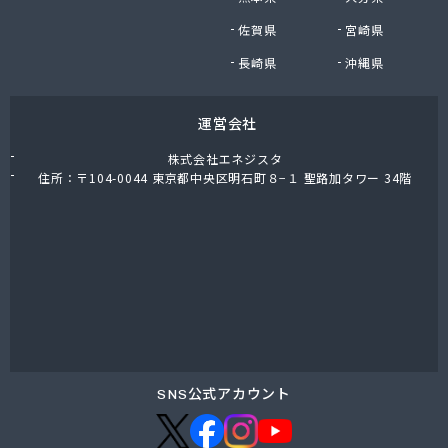
株式会社油直 オートガススタンド
佐賀県
宮崎県
株式会社油直 松久営業所
株式会社鈴木プロパン
長崎県
沖縄県
蒲郡ガス株式会社
刈谷ガス協組
運営会社
丸イ燃料株式会社
丸井商店外之原支店
株式会社エネジスタ
丸金薪炭店
住所：〒104-0044 東京都中央区明石町８−１ 聖路加タワー 34階
丸八商店
丸美瀬戸燃料株式会社
丸菱商事株式会社 LPG一宮営業所
丸菱商事株式会社 大府営業所
丸邦ガス住設株式会社
岩谷産業株式会社 三河営業所
岩田燃料株式会社
吉田石油店
橋本産業株式会社 名古屋営業所
SNS公式アカウント
玉屋プロパン株式会社
金桝屋