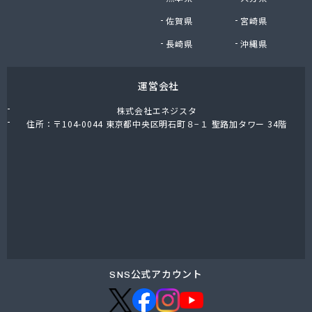
株式会社油直 オートガススタンド
佐賀県
宮崎県
株式会社油直 松久営業所
株式会社鈴木プロパン
長崎県
沖縄県
蒲郡ガス株式会社
刈谷ガス協組
運営会社
丸イ燃料株式会社
丸井商店外之原支店
株式会社エネジスタ
丸金薪炭店
住所：〒104-0044 東京都中央区明石町８−１ 聖路加タワー 34階
丸八商店
丸美瀬戸燃料株式会社
丸菱商事株式会社 LPG一宮営業所
丸菱商事株式会社 大府営業所
丸邦ガス住設株式会社
岩谷産業株式会社 三河営業所
岩田燃料株式会社
吉田石油店
橋本産業株式会社 名古屋営業所
SNS公式アカウント
玉屋プロパン株式会社
金桝屋