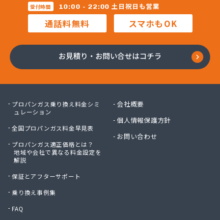
株式会社マルコー
土日祝日も営業
10:00 - 22:00
受付時間
株式会社マルハチ
通話料無料
スマホもOK
株式会社マルマン
株式会社モリシ太商店
株式会社ヤマアキ
お見積り・お問い合せはコチラ
株式会社よしや商店
株式会社リピックス
株式会社リピックス
株式会社リピックス 江南センター
会社概要
プロパンガス乗り換え料金シミ
株式会社リピックス 春日井センター
ュレーション
個人情報保護方針
株式会社伊藤次郎商店
全国プロパンガス料金早見表
株式会社一プロ
お問い合わせ
プロパンガス適正価格とは？
株式会社稲藤商店
地域や会社で異なる料金設定を
株式会社稲葉エネクス
解説
株式会社稲葉エネクス 本社・常滑南給油所
保証とアフターサポート
株式会社宇佐美プロパン
株式会社下林
乗り換え事例集
株式会社丸錦石油店
FAQ
株式会社熊谷産業