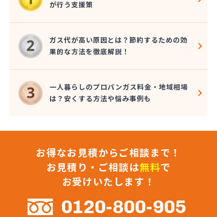
が行う支援策
株式会社コクネ
株式会社コザカヤ 春日井営業所
株式会社コジマガス
ガス代が高い原因とは？節約するための効
株式会社コジマガス ライフアップサポート
果的な方法を徹底解説！
株式会社コンプロ産工
株式会社シェル石油豊橋LPG充填工場
株式会社しんせきプロパン部
一人暮らしのプロパンガス料金・地域相場
株式会社スギサン化学
は？安くする方法や悩み事例も
株式会社スマイルガステクノロジー
株式会社タマヤガスサービス
株式会社テラモト
株式会社ナガシマ
お得なお見積からご相談まで！
株式会社バンノ
株式会社フジプロ
お見積り・ご相談は
無料
で
株式会社フジプロ刈谷営業所
お受けいたします！
株式会社ホームガス東海
株式会社ホームガス東海 楽田ショップ
0120-800-905
株式会社マルエイ名古屋支店