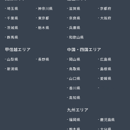
株式会社清川商店
埼玉県
神奈川県
滋賀県
京都府
株式会社西春日井農協JA西春日井エナジーLPガス
千葉県
東京都
奈良県
大阪府
株式会社青木サービス
茨城県
栃木県
兵庫県
株式会社石川鉄沖商店
株式会社石泰商会
群馬県
和歌山県
株式会社第一ガス商会
株式会社鷹羽商店
甲信越エリア
中国・四国エリア
株式会社中屋
山梨県
長野県
岡山県
広島県
株式会社中部燃料
新潟県
鳥取県
島根県
株式会社土川油店 L.P.G充填所
株式会社土川油店稲沢西SS
山口県
愛媛県
株式会社藤源商店
香川県
徳島県
株式会社内田プロパン
株式会社飯田ガス
高知県
株式会社富岡屋石油
九州エリア
株式会社堀井商店
株式会社油金商店
福岡県
鹿児島県
株式会社油直
熊本県
大分県