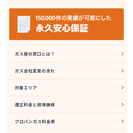
安城ガス株式会社
伊藤プロパン
伊藤忠エネクスホームライフ中部株式会社 碧南営
業所
伊藤忠エネクスホームライフ中部株式会社 名古屋
支店
稲垣商事
稲垣商店
ガス屋の窓口とは？
栄生プロパンガス有限会社
栄燃料
ガス会社変更の流れ
栄燃料合資会社
奥田米穀店
対象エリア
加藤燃料店
加藤豊昭
河村燃料店
適正料金と相場価格
花とプロパンの店
柿田燃料店
プロパンガス料金表
角広ガス
割又商店