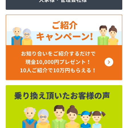
ジェイエイ・トービス株式会社 ガス課
ジェイエイ・トービス株式会社 名古屋営業所
ダイイチガスコム株式会社
ダイイチガスコム株式会社 尾張営業所
チリウヒーターサービス
ツバメガス株式会社新城営業所
ニイミガス株式会社
ニイミ産業株式会社 本部・ホームガス
ニイミ産業株式会社 ホームガス 名古屋西営業所
ニイミ産業株式会社 尾張旭営業所
ハタスビルダー株式会社 リボンガス
ひまわり農協 燃料課・プロパンガス
フジオートステーション
フジヨシ商店
フルタ鹿乗店
ます角商店
マルタケ株式会社
マルト尾関商店
ミライフ西日本株式会社名古屋店