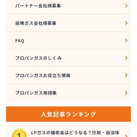
株式会社アドニス
パートナー会社様募集
株式会社アブカン 本店営業所
株式会社あみや商事 新城支店
提携ガス会社様募集
株式会社あみや商事 本社
株式会社あみや商事 豊川営業所
FAQ
株式会社エイチティーピー
株式会社エイチティーピー
株式会社エス・アイ東海
プロパンガスのしくみ
株式会社エネサンス中部 岡崎営業所
株式会社オーテック
プロパンガスお役立ち情報
株式会社オーテック
株式会社オーテック 西三河営業所
プロパンガス用語集
株式会社ガスキット
株式会社ガステクノサーブ
株式会社ガステム
人気記事ランキング
株式会社ガスパル 岡崎販売所
株式会社カネコ
株式会社カネ庄
LPガスの補助金はどうなる？行政・自治体
株式会社クラシアン岡崎支社