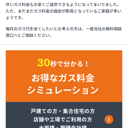
ガスショップイチカワ
伴いガス料金もお安くご提供できるようになってまいりました。
ガステックサービス株式会社 安城営業所
ただ、まだまだガス料金の設定が割高となっているご家庭が多い
ガステックサービス株式会社 西三河支店
ようです。
ガステックサービス株式会社 岡崎営業所
毎月のガス代を安くしたいとお考えの方は、一度当社の無料相談
ガステックサービス株式会社 蒲郡営業所
窓口へとご相談ください。
ガステックサービス株式会社 吉良営業所
ガステックサービス株式会社 新城営業所
ガステックサービス株式会社 西尾営業所
ガステックサービス株式会社 知立営業所
ガステックサービス株式会社 尾張支店 春日井営
業所
ガステックサービス株式会社 豊川営業所
カナダプロパン有限会社
カネテン商店
かね安商店
カネ庄津島店
コメリン
サーラプラザ蒲郡
サンダイ燃料店