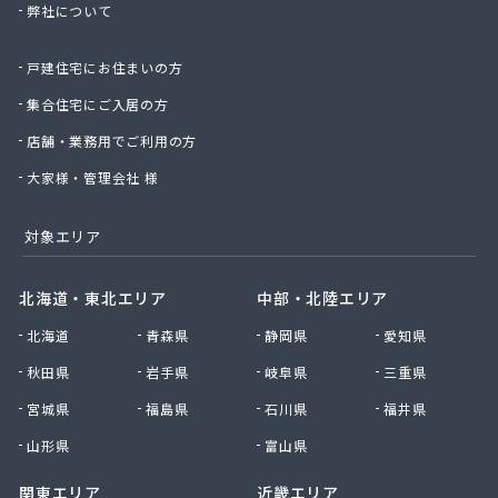
弊社について
株式会社桑原商事
株式会社絹庄ガス部
戸建住宅にお住まいの方
株式会社元久商店
株式会社古田商店
集合住宅にご入居の方
株式会社光プロパン瓦斯商会
店舗・業務用でご利用の方
株式会社三好ガス
株式会社山源服部商会
大家様・管理会社 様
株式会社山三商会
株式会社山新プロパン部
対象エリア
株式会社山田幸一商店
株式会社山本商店
北海道・東北エリア
中部・北陸エリア
株式会社小林本店
北海道
青森県
静岡県
愛知県
株式会社小林本店稲沢店
株式会社松村プロパン部
秋田県
岩手県
岐阜県
三重県
株式会社上田商店
宮城県
福島県
石川県
福井県
株式会社新東
株式会社森上製油所
山形県
富山県
株式会社森田屋燃料
関東エリア
近畿エリア
株式会社杉浦林産給油所