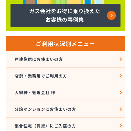
ヤマサ共和ライフ株式会社 一宮営業所
ヤマサ共和ライフ株式会社 一色営業所
ヤマサ共和ライフ株式会社 江南営業所
ヤマサ共和ライフ株式会社 三河営業所
ヤマサ共和ライフ株式会社 三州営業所
ヤマサ共和ライフ株式会社 豊川営業所
ご利用状況別メニュー
ヤマサ共和ライフ株式会社 名古屋西営業所
ヤマサ共和ライフ株式会社 緑営業所
戸建住居にお住まいの方
ヤマサ高圧株式会社
ヤマサ總業株式会社
店舗・業務用でご利用の方
ヤマサ總業株式会社 愛知西支店
ヤマトク
リーグ馬場株式会社
大家様・管理会社 様
愛西市ガス協同組合
愛知県LPガス協会東三河支部
分譲マンションにお住まいの方
愛知高圧株式会社容器検査工場
愛北液化ガス協組江南営業所
集合住宅（賃貸）にご入居の方
旭プロパン