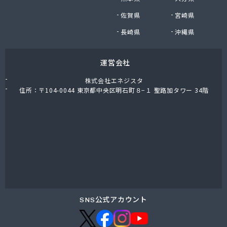
株式会社油直 オートガススタンド
佐賀県
宮崎県
株式会社油直 松久営業所
株式会社鈴木プロパン
長崎県
沖縄県
蒲郡ガス株式会社
刈谷ガス協組
運営会社
丸イ燃料株式会社
丸井商店外之原支店
株式会社エネジスタ
丸金薪炭店
住所：〒104-0044 東京都中央区明石町８−１ 聖路加タワー 34階
丸八商店
丸美瀬戸燃料株式会社
丸菱商事株式会社 LPG一宮営業所
丸菱商事株式会社 大府営業所
丸邦ガス住設株式会社
岩谷産業株式会社 三河営業所
岩田燃料株式会社
吉田石油店
橋本産業株式会社 名古屋営業所
SNS公式アカウント
玉屋プロパン株式会社
金桝屋