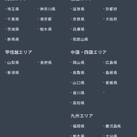
株式会社清川商店
埼玉県
神奈川県
滋賀県
京都府
株式会社西春日井農協JA西春日井エナジーLPガス
千葉県
東京都
奈良県
大阪府
株式会社青木サービス
茨城県
栃木県
兵庫県
株式会社石川鉄沖商店
株式会社石泰商会
群馬県
和歌山県
株式会社第一ガス商会
株式会社鷹羽商店
甲信越エリア
中国・四国エリア
株式会社中屋
山梨県
長野県
岡山県
広島県
株式会社中部燃料
新潟県
鳥取県
島根県
株式会社土川油店 L.P.G充填所
株式会社土川油店稲沢西SS
山口県
愛媛県
株式会社藤源商店
香川県
徳島県
株式会社内田プロパン
株式会社飯田ガス
高知県
株式会社富岡屋石油
九州エリア
株式会社堀井商店
株式会社油金商店
福岡県
鹿児島県
株式会社油直
熊本県
大分県