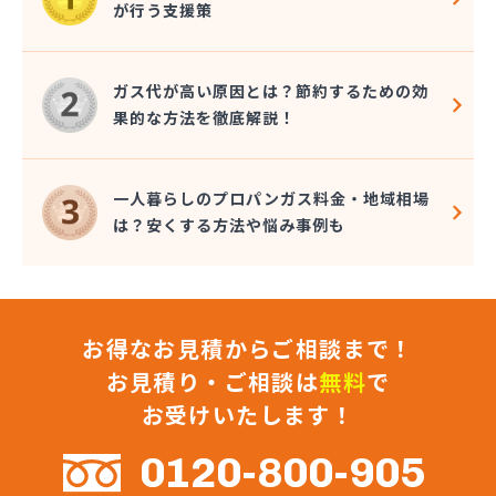
が行う支援策
株式会社コクネ
株式会社コザカヤ 春日井営業所
株式会社コジマガス
ガス代が高い原因とは？節約するための効
株式会社コジマガス ライフアップサポート
果的な方法を徹底解説！
株式会社コンプロ産工
株式会社シェル石油豊橋LPG充填工場
株式会社しんせきプロパン部
一人暮らしのプロパンガス料金・地域相場
株式会社スギサン化学
は？安くする方法や悩み事例も
株式会社スマイルガステクノロジー
株式会社タマヤガスサービス
株式会社テラモト
株式会社ナガシマ
お得なお見積からご相談まで！
株式会社バンノ
株式会社フジプロ
お見積り・ご相談は
無料
で
株式会社フジプロ刈谷営業所
お受けいたします！
株式会社ホームガス東海
株式会社ホームガス東海 楽田ショップ
0120-800-905
株式会社マルエイ名古屋支店