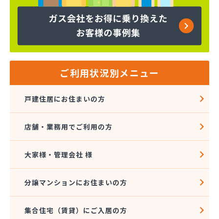
ヤマサ共和ライフ株式会社 一宮営業所
ヤマサ共和ライフ株式会社 一色営業所
ヤマサ共和ライフ株式会社 江南営業所
ヤマサ共和ライフ株式会社 三河営業所
ヤマサ共和ライフ株式会社 三州営業所
ヤマサ共和ライフ株式会社 豊川営業所
ご利用状況別メニュー
ヤマサ共和ライフ株式会社 名古屋西営業所
ヤマサ共和ライフ株式会社 緑営業所
戸建住居にお住まいの方
ヤマサ高圧株式会社
ヤマサ總業株式会社
店舗・業務用でご利用の方
ヤマサ總業株式会社 愛知西支店
ヤマトク
リーグ馬場株式会社
大家様・管理会社 様
愛西市ガス協同組合
愛知県LPガス協会東三河支部
分譲マンションにお住まいの方
愛知高圧株式会社容器検査工場
愛北液化ガス協組江南営業所
集合住宅（賃貸）にご入居の方
旭プロパン