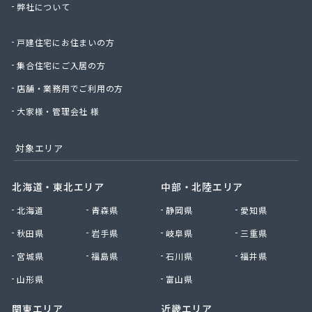
弊社について
株式会社桑原商事
株式会社絹庄ガス部
戸建住宅にお住まいの方
株式会社元久商店
株式会社古田商店
集合住宅にご入居の方
株式会社光プロパン瓦斯商会
店舗・業務用でご利用の方
株式会社三好ガス
株式会社山源服部商会
大家様・管理会社 様
株式会社山三商会
株式会社山新プロパン部
対象エリア
株式会社山田幸一商店
株式会社山本商店
北海道・東北エリア
中部・北陸エリア
株式会社小林本店
北海道
青森県
静岡県
愛知県
株式会社小林本店稲沢店
株式会社松村プロパン部
秋田県
岩手県
岐阜県
三重県
株式会社上田商店
宮城県
福島県
石川県
福井県
株式会社新東
株式会社森上製油所
山形県
富山県
株式会社森田屋燃料
関東エリア
近畿エリア
株式会社杉浦林産給油所