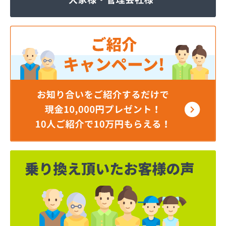
ジェイエイ・トービス株式会社 ガス課
ジェイエイ・トービス株式会社 名古屋営業所
ダイイチガスコム株式会社
ダイイチガスコム株式会社 尾張営業所
チリウヒーターサービス
ツバメガス株式会社新城営業所
ニイミガス株式会社
ニイミ産業株式会社 本部・ホームガス
ニイミ産業株式会社 ホームガス 名古屋西営業所
ニイミ産業株式会社 尾張旭営業所
ハタスビルダー株式会社 リボンガス
ひまわり農協 燃料課・プロパンガス
フジオートステーション
フジヨシ商店
フルタ鹿乗店
ます角商店
マルタケ株式会社
マルト尾関商店
ミライフ西日本株式会社名古屋店