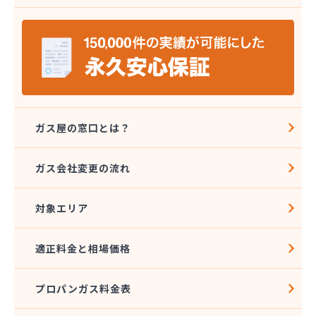
安城ガス株式会社
伊藤プロパン
伊藤忠エネクスホームライフ中部株式会社 碧南営
業所
伊藤忠エネクスホームライフ中部株式会社 名古屋
支店
稲垣商事
稲垣商店
ガス屋の窓口とは？
栄生プロパンガス有限会社
栄燃料
ガス会社変更の流れ
栄燃料合資会社
奥田米穀店
対象エリア
加藤燃料店
加藤豊昭
河村燃料店
適正料金と相場価格
花とプロパンの店
柿田燃料店
プロパンガス料金表
角広ガス
割又商店