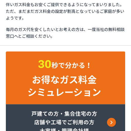
ガスショップイチカワ
伴いガス料金もお安くご提供できるようになってまいりました。
ガステックサービス株式会社 安城営業所
ただ、まだまだガス料金の設定が割高となっているご家庭が多い
ガステックサービス株式会社 西三河支店
ようです。
ガステックサービス株式会社 岡崎営業所
毎月のガス代を安くしたいとお考えの方は、一度当社の無料相談
ガステックサービス株式会社 蒲郡営業所
窓口へとご相談ください。
ガステックサービス株式会社 吉良営業所
ガステックサービス株式会社 新城営業所
ガステックサービス株式会社 西尾営業所
ガステックサービス株式会社 知立営業所
ガステックサービス株式会社 尾張支店 春日井営
業所
ガステックサービス株式会社 豊川営業所
カナダプロパン有限会社
カネテン商店
かね安商店
カネ庄津島店
コメリン
サーラプラザ蒲郡
サンダイ燃料店