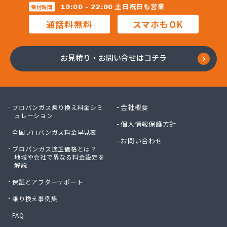
株式会社マルコー
土日祝日も営業
10:00 - 22:00
受付時間
株式会社マルハチ
通話料無料
スマホもOK
株式会社マルマン
株式会社モリシ太商店
株式会社ヤマアキ
お見積り・お問い合せはコチラ
株式会社よしや商店
株式会社リピックス
株式会社リピックス
株式会社リピックス 江南センター
会社概要
プロパンガス乗り換え料金シミ
株式会社リピックス 春日井センター
ュレーション
個人情報保護方針
株式会社伊藤次郎商店
全国プロパンガス料金早見表
株式会社一プロ
お問い合わせ
プロパンガス適正価格とは？
株式会社稲藤商店
地域や会社で異なる料金設定を
株式会社稲葉エネクス
解説
株式会社稲葉エネクス 本社・常滑南給油所
保証とアフターサポート
株式会社宇佐美プロパン
株式会社下林
乗り換え事例集
株式会社丸錦石油店
FAQ
株式会社熊谷産業