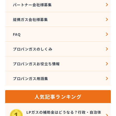
株式会社アドニス
パートナー会社様募集
株式会社アブカン 本店営業所
株式会社あみや商事 新城支店
提携ガス会社様募集
株式会社あみや商事 本社
株式会社あみや商事 豊川営業所
FAQ
株式会社エイチティーピー
株式会社エイチティーピー
株式会社エス・アイ東海
プロパンガスのしくみ
株式会社エネサンス中部 岡崎営業所
株式会社オーテック
プロパンガスお役立ち情報
株式会社オーテック
株式会社オーテック 西三河営業所
プロパンガス用語集
株式会社ガスキット
株式会社ガステクノサーブ
株式会社ガステム
人気記事ランキング
株式会社ガスパル 岡崎販売所
株式会社カネコ
株式会社カネ庄
LPガスの補助金はどうなる？行政・自治体
株式会社クラシアン岡崎支社