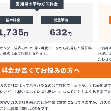
愛知県の平均ガス料金
基本料金
従量単価
1,735
632
円
円
センター公表の2025年2月度データから試算した愛知県
※価格
。価格は全て税別となります。
地域に
合わせ
ス料金が高くてお悩みの方へ
ガス会社によってバラバラなのはご存知でしょうか。同じ愛知県
いけど、お隣さんはずいぶん安い…、なんてこともよくある話です
お安いガス会社を選ぶことが非常に重要になってきますが、ガス会社
ことは非常に難しい状況です。