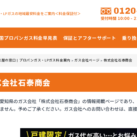
0120
・LPガスの地域最安料金をご案内＜料金保証付＞
受付時間
10:00 -
国プロパンガス
料金早見表
保証とアフターサポート
乗り換
ス屋の窓口 | プロパンガス・LPガス料金案内
ガス会社ページ
株式会社石泰商会
>
>
式会社石泰商会
愛知県のガス会社「株式会社石泰商会」の情報掲載ページであり
ません。予めご了承ください。ガス会社へのお問い合わせは、直接