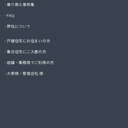
ハタス
乗り換え事例集
ひまわ
FAQ
フジオ
フジヨ
弊社について
フルタ
ます角
戸建住宅にお住まいの方
マルタ
マルト
集合住宅にご入居の方
ミライ
店舗・業務用でご利用の方
ヤマサ
ヤマサ
大家様・管理会社 様
ヤマサ
ヤマサ
ヤマサ
ヤマサ
ヤマサ
ヤマサ
ヤマサ
ヤマサ