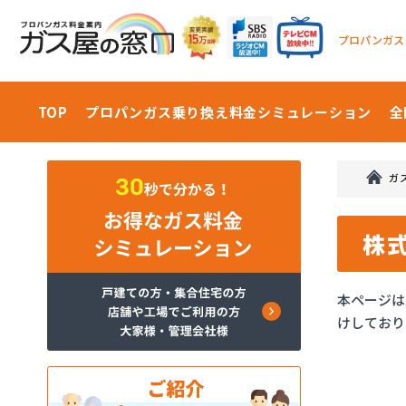
プロパンガス
TOP
プロパンガス乗り換え料金
シミュレーション
全
ガ
株
本ページは
けしており