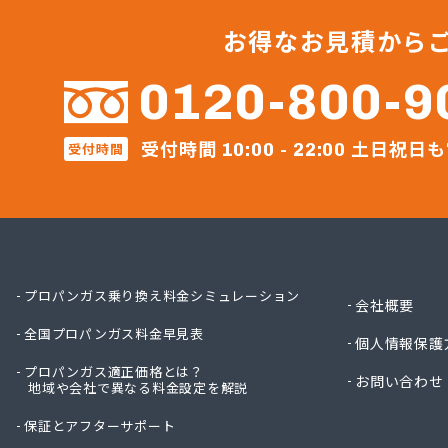
ガステ
ガステ
お得なお見積から
カナダ
カネテ
0120-800-9
かね安
カネ庄
受付時間
土日祝日も
コメリ
受付時間
10:00 - 22:00
サーラ
サンダ
ジェイ
ジェイ
ダイイ
ダイイ
プロパンガス乗り換え料金シミュレーション
会社概要
チリウ
全国プロパンガス料金早見表
ツバメ
個人情報保護
ニイミ
プロパンガス適正価格とは？
お問い合わせ
ニイミ
地域や会社で異なる料金設定を解説
ニイミ
保証とアフターサポート
ニイミ