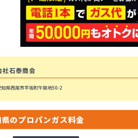
会社石泰商会
愛知県西尾市平坂町午築地50-2
知県のプロパンガス料金