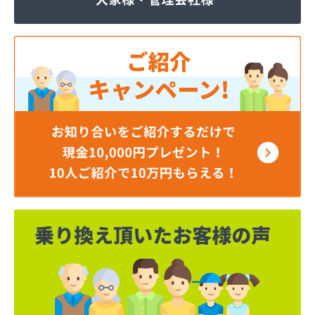
ジェイエイ・トービス株式会社 ガス課
ジェイエイ・トービス株式会社 名古屋営業所
ダイイチガスコム株式会社
ダイイチガスコム株式会社 尾張営業所
チリウヒーターサービス
ツバメガス株式会社新城営業所
ニイミガス株式会社
ニイミ産業株式会社 本部・ホームガス
ニイミ産業株式会社 ホームガス 名古屋西営業所
ニイミ産業株式会社 尾張旭営業所
ハタスビルダー株式会社 リボンガス
ひまわり農協 燃料課・プロパンガス
フジオートステーション
フジヨシ商店
フルタ鹿乗店
ます角商店
マルタケ株式会社
マルト尾関商店
ミライフ西日本株式会社名古屋店