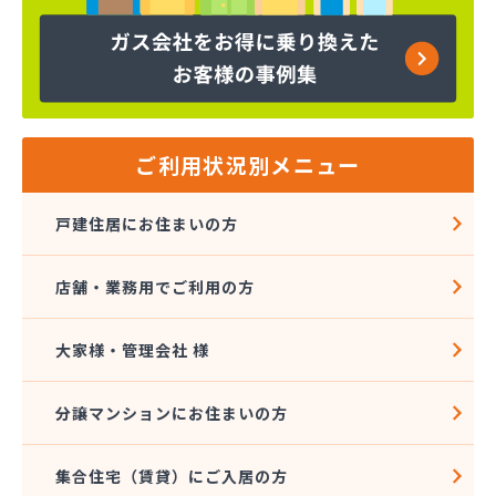
ヤマサ共和ライフ株式会社 一宮営業所
ヤマサ共和ライフ株式会社 一色営業所
ヤマサ共和ライフ株式会社 江南営業所
ヤマサ共和ライフ株式会社 三河営業所
ヤマサ共和ライフ株式会社 三州営業所
ヤマサ共和ライフ株式会社 豊川営業所
ご利用状況別メニュー
ヤマサ共和ライフ株式会社 名古屋西営業所
ヤマサ共和ライフ株式会社 緑営業所
戸建住居にお住まいの方
ヤマサ高圧株式会社
ヤマサ總業株式会社
店舗・業務用でご利用の方
ヤマサ總業株式会社 愛知西支店
ヤマトク
リーグ馬場株式会社
大家様・管理会社 様
愛西市ガス協同組合
愛知県LPガス協会東三河支部
分譲マンションにお住まいの方
愛知高圧株式会社容器検査工場
愛北液化ガス協組江南営業所
集合住宅（賃貸）にご入居の方
旭プロパン