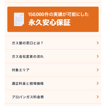
安城ガス株式会社
伊藤プロパン
伊藤忠エネクスホームライフ中部株式会社 碧南営
業所
伊藤忠エネクスホームライフ中部株式会社 名古屋
支店
稲垣商事
稲垣商店
ガス屋の窓口とは？
栄生プロパンガス有限会社
栄燃料
ガス会社変更の流れ
栄燃料合資会社
奥田米穀店
対象エリア
加藤燃料店
加藤豊昭
河村燃料店
適正料金と相場価格
花とプロパンの店
柿田燃料店
プロパンガス料金表
角広ガス
割又商店