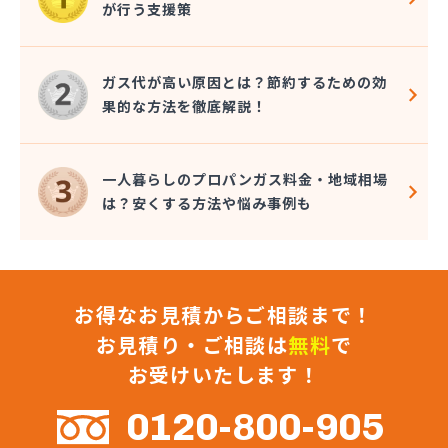
が行う支援策
株式会社コクネ
株式会社コザカヤ 春日井営業所
株式会社コジマガス
ガス代が高い原因とは？節約するための効
株式会社コジマガス ライフアップサポート
果的な方法を徹底解説！
株式会社コンプロ産工
株式会社シェル石油豊橋LPG充填工場
株式会社しんせきプロパン部
一人暮らしのプロパンガス料金・地域相場
株式会社スギサン化学
は？安くする方法や悩み事例も
株式会社スマイルガステクノロジー
株式会社タマヤガスサービス
株式会社テラモト
株式会社ナガシマ
お得なお見積からご相談まで！
株式会社バンノ
株式会社フジプロ
お見積り・ご相談は
無料
で
株式会社フジプロ刈谷営業所
お受けいたします！
株式会社ホームガス東海
株式会社ホームガス東海 楽田ショップ
0120-800-905
株式会社マルエイ名古屋支店