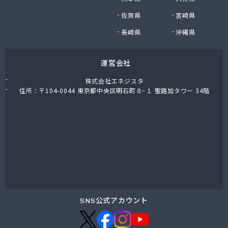
株式会社油直 オートガススタンド
佐賀県
宮崎県
株式会社油直 松久営業所
株式会社鈴木プロパン
長崎県
沖縄県
蒲郡ガス株式会社
刈谷ガス協組
運営会社
丸イ燃料株式会社
丸井商店外之原支店
株式会社エネジスタ
丸金薪炭店
住所：〒104-0044 東京都中央区明石町８−１ 聖路加タワー 34階
丸八商店
丸美瀬戸燃料株式会社
丸菱商事株式会社 LPG一宮営業所
丸菱商事株式会社 大府営業所
丸邦ガス住設株式会社
岩谷産業株式会社 三河営業所
岩田燃料株式会社
吉田石油店
橋本産業株式会社 名古屋営業所
SNS公式アカウント
玉屋プロパン株式会社
金桝屋