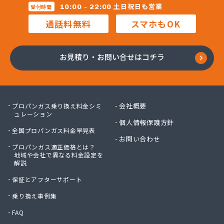
株式会社マルコー
土日祝日も営業
10:00 - 22:00
受付時間
株式会社マルハチ
通話料無料
スマホもOK
株式会社マルマン
株式会社モリシ太商店
株式会社ヤマアキ
お見積り・お問い合せはコチラ
株式会社よしや商店
株式会社リピックス
株式会社リピックス
株式会社リピックス 江南センター
会社概要
プロパンガス乗り換え料金シミ
株式会社リピックス 春日井センター
ュレーション
個人情報保護方針
株式会社伊藤次郎商店
全国プロパンガス料金早見表
株式会社一プロ
お問い合わせ
プロパンガス適正価格とは？
株式会社稲藤商店
地域や会社で異なる料金設定を
株式会社稲葉エネクス
解説
株式会社稲葉エネクス 本社・常滑南給油所
保証とアフターサポート
株式会社宇佐美プロパン
株式会社下林
乗り換え事例集
株式会社丸錦石油店
FAQ
株式会社熊谷産業