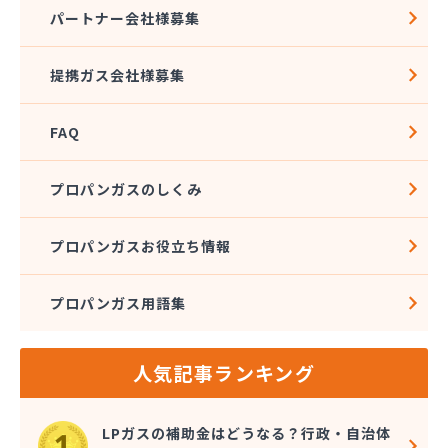
株式会社アドニス
パートナー会社様募集
株式会社アブカン 本店営業所
株式会社あみや商事 新城支店
提携ガス会社様募集
株式会社あみや商事 本社
株式会社あみや商事 豊川営業所
FAQ
株式会社エイチティーピー
株式会社エイチティーピー
株式会社エス・アイ東海
プロパンガスのしくみ
株式会社エネサンス中部 岡崎営業所
株式会社オーテック
プロパンガスお役立ち情報
株式会社オーテック
株式会社オーテック 西三河営業所
プロパンガス用語集
株式会社ガスキット
株式会社ガステクノサーブ
株式会社ガステム
人気記事ランキング
株式会社ガスパル 岡崎販売所
株式会社カネコ
株式会社カネ庄
LPガスの補助金はどうなる？行政・自治体
株式会社クラシアン岡崎支社