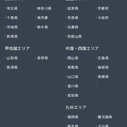
株式会社清川商店
埼玉県
神奈川県
滋賀県
京都府
株式会社西春日井農協JA西春日井エナジーLPガス
千葉県
東京都
奈良県
大阪府
株式会社青木サービス
茨城県
栃木県
兵庫県
株式会社石川鉄沖商店
株式会社石泰商会
群馬県
和歌山県
株式会社第一ガス商会
株式会社鷹羽商店
甲信越エリア
中国・四国エリア
株式会社中屋
山梨県
長野県
岡山県
広島県
株式会社中部燃料
新潟県
鳥取県
島根県
株式会社土川油店 L.P.G充填所
株式会社土川油店稲沢西SS
山口県
愛媛県
株式会社藤源商店
香川県
徳島県
株式会社内田プロパン
株式会社飯田ガス
高知県
株式会社富岡屋石油
九州エリア
株式会社堀井商店
株式会社油金商店
福岡県
鹿児島県
株式会社油直
熊本県
大分県