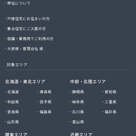
弊社について
株式会社桑原商事
株式会社絹庄ガス部
戸建住宅にお住まいの方
株式会社元久商店
株式会社古田商店
集合住宅にご入居の方
株式会社光プロパン瓦斯商会
店舗・業務用でご利用の方
株式会社三好ガス
株式会社山源服部商会
大家様・管理会社 様
株式会社山三商会
株式会社山新プロパン部
対象エリア
株式会社山田幸一商店
株式会社山本商店
北海道・東北エリア
中部・北陸エリア
株式会社小林本店
北海道
青森県
静岡県
愛知県
株式会社小林本店稲沢店
株式会社松村プロパン部
秋田県
岩手県
岐阜県
三重県
株式会社上田商店
宮城県
福島県
石川県
福井県
株式会社新東
株式会社森上製油所
山形県
富山県
株式会社森田屋燃料
関東エリア
近畿エリア
株式会社杉浦林産給油所