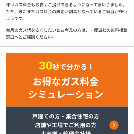
ガスショップイチカワ
伴いガス料金もお安くご提供できるようになってまいりました。
ガステックサービス株式会社 安城営業所
ただ、まだまだガス料金の設定が割高となっているご家庭が多い
ガステックサービス株式会社 西三河支店
ようです。
ガステックサービス株式会社 岡崎営業所
毎月のガス代を安くしたいとお考えの方は、一度当社の無料相談
ガステックサービス株式会社 蒲郡営業所
窓口へとご相談ください。
ガステックサービス株式会社 吉良営業所
ガステックサービス株式会社 新城営業所
ガステックサービス株式会社 西尾営業所
ガステックサービス株式会社 知立営業所
ガステックサービス株式会社 尾張支店 春日井営
業所
ガステックサービス株式会社 豊川営業所
カナダプロパン有限会社
カネテン商店
かね安商店
カネ庄津島店
コメリン
サーラプラザ蒲郡
サンダイ燃料店