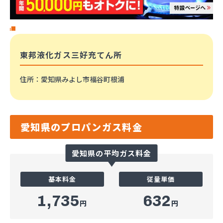
東邦液化ガス三好充てん所
住所
：愛知県みよし市福谷町根浦
愛知県のプロパンガス料金
愛知県の平均ガス料金
基本料金
従量単価
1,735
632
円
円