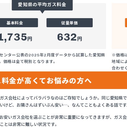
愛知県の平均ガス料金
基本料金
従量単価
1,735
632
円
円
センター公表の2025年2月度データから試算した愛知県
※価格
。価格は全て税別となります。
地域に
合わせ
ス料金が高くてお悩みの方へ
ガス会社によってバラバラなのはご存知でしょうか。同じ愛知県
いけど、お隣さんはずいぶん安い…、なんてこともよくある話です
お安いガス会社を選ぶことが非常に重要になってきますが、ガス会社
ことは非常に難しい状況です。