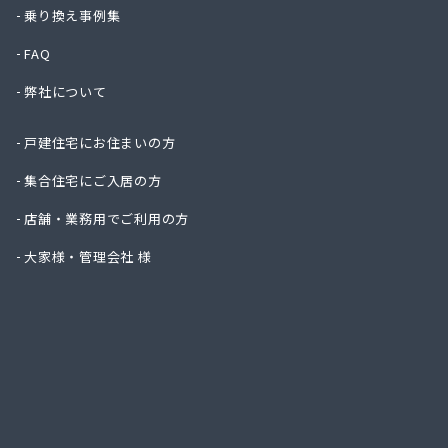
ハタス
乗り換え事例集
ひまわ
FAQ
フジオ
フジヨ
弊社について
フルタ
ます角
戸建住宅にお住まいの方
マルタ
マルト
集合住宅にご入居の方
ミライ
店舗・業務用でご利用の方
ヤマサ
ヤマサ
大家様・管理会社 様
ヤマサ
ヤマサ
ヤマサ
ヤマサ
ヤマサ
ヤマサ
ヤマサ
ヤマサ