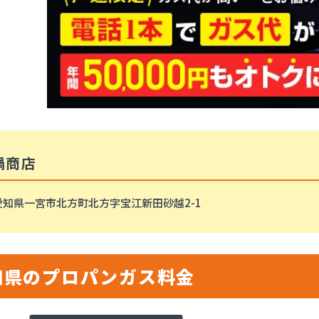
鍋商店
愛知県一宮市北方町北方字宝江新田砂越2-1
知県のプロパンガス料金