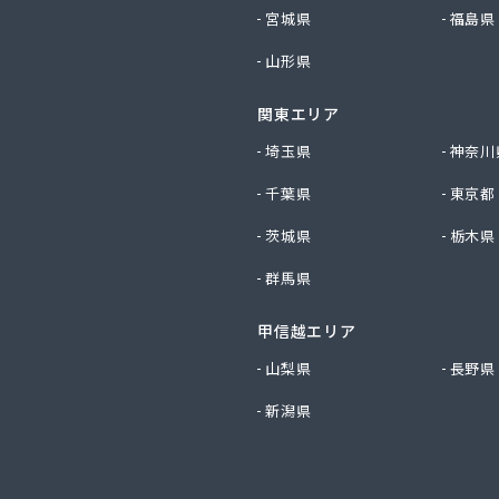
ビルダー株式会社 リボンガス
宮城県
福島県
り農協 燃料課・プロパンガス
山形県
ートステーション
シ商店
関東エリア
鹿乗店
商店
埼玉県
神奈川
ケ株式会社
千葉県
東京都
尾関商店
フ西日本株式会社名古屋店
茨城県
栃木県
共和ライフ株式会社 一宮営業所
群馬県
共和ライフ株式会社 一色営業所
共和ライフ株式会社 江南営業所
共和ライフ株式会社 三河営業所
甲信越エリア
共和ライフ株式会社 三州営業所
山梨県
長野県
共和ライフ株式会社 豊川営業所
新潟県
共和ライフ株式会社 名古屋西営業所
共和ライフ株式会社 緑営業所
高圧株式会社
總業株式会社