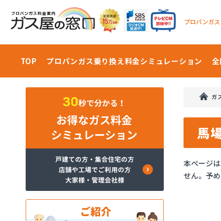
プロパンガス
TOP
プロパンガス乗り換え料金
シミュレーション
全
ガ
馬
本ページは
せん。予め