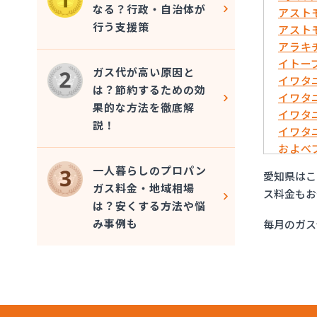
なる？行政・自治体が
アスト
行う支援策
アスト
アラキ
イトー
ガス代が高い原因と
イワタ
は？節約するための効
イワタ
果的な方法を徹底解
イワタ
説！
イワタ
およべ
ガスシ
一人暮らしのプロパン
愛知県はこ
ガステ
ガス料金・地域相場
ス料金もお
ガステ
は？安くする方法や悩
ガステ
み事例も
毎月のガス
ガステ
ガステ
ガステ
ガステ
ガステ