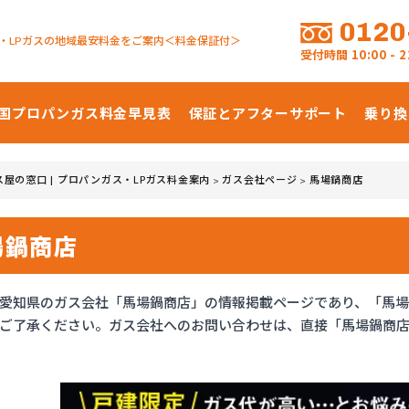
0120
・LPガスの地域最安料金をご案内＜料金保証付＞
受付時間
10:00 -
国プロパンガス
料金早見表
保証とアフターサポート
乗り換
ス屋の窓口 | プロパンガス・LPガス料金案内
ガス会社ページ
馬場鍋商店
>
>
場鍋商店
愛知県のガス会社「馬場鍋商店」の情報掲載ページであり、「馬
ご了承ください。ガス会社へのお問い合わせは、直接「馬場鍋商店