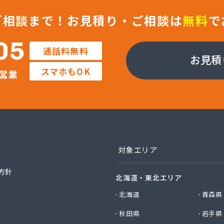
ックサービス株式会社 尾張支店 春日井営業所
ックサービス株式会社 豊川営業所
ご相談まで！
お見積り・ご相談は
無料
で
プロパン有限会社
ン商店
05
通話料無料
商店
お見積
津島店
スマホもOK
営業
ン
プラザ蒲郡
イ燃料店
エイ・トービス株式会社 ガス課
エイ・トービス株式会社 名古屋営業所
チガスコム株式会社
チガスコム株式会社 尾張営業所
対象エリア
ヒーターサービス
ガス株式会社新城営業所
方針
北海道・東北エリア
ガス株式会社
産業株式会社 本部・ホームガス
北海道
青森県
産業株式会社 ホームガス 名古屋西営業所
秋田県
岩手県
産業株式会社 尾張旭営業所