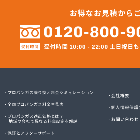
ガステ
ガステ
お得なお見積から
カナダ
カネテ
0120-800-9
かね安
カネ庄
受付時間
土日祝日も
コメリ
受付時間
10:00 - 22:00
サーラ
サンダ
ジェイ
ジェイ
ダイイ
ダイイ
プロパンガス乗り換え料金シミュレーション
会社概要
チリウ
全国プロパンガス料金早見表
ツバメ
個人情報保護
ニイミ
プロパンガス適正価格とは？
お問い合わせ
ニイミ
地域や会社で異なる料金設定を解説
ニイミ
保証とアフターサポート
ニイミ