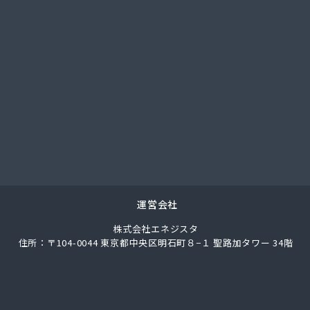
總業株式会社 愛知西支店
ク
馬場株式会社
ガス協同組合
LPガス協会東三河支部
圧株式会社容器検査工場
化ガス協組江南営業所
パン
ス株式会社
ロパン
エネクスホームライフ中部株式会社 碧南営業所
エネクスホームライフ中部株式会社 名古屋支店
運営会社
事
株式会社エネジスタ
店
住所：〒104-0044 東京都中央区明石町８−１ 聖路加タワー 34階
ロパンガス有限会社
合資会社
穀店