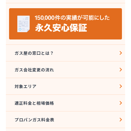
安城ガス株式会社
伊藤プロパン
伊藤忠エネクスホームライフ中部株式会社 碧南営
業所
伊藤忠エネクスホームライフ中部株式会社 名古屋
支店
稲垣商事
稲垣商店
ガス屋の窓口とは？
栄生プロパンガス有限会社
栄燃料
ガス会社変更の流れ
栄燃料合資会社
奥田米穀店
対象エリア
加藤燃料店
加藤豊昭
河村燃料店
適正料金と相場価格
花とプロパンの店
柿田燃料店
プロパンガス料金表
角広ガス
割又商店