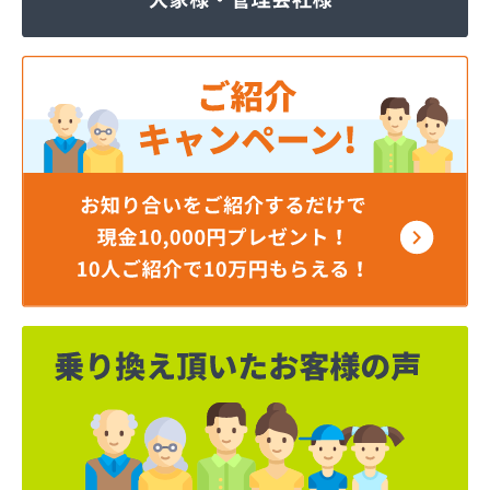
ジェイエイ・トービス株式会社 ガス課
ジェイエイ・トービス株式会社 名古屋営業所
ダイイチガスコム株式会社
ダイイチガスコム株式会社 尾張営業所
チリウヒーターサービス
ツバメガス株式会社新城営業所
ニイミガス株式会社
ニイミ産業株式会社 本部・ホームガス
ニイミ産業株式会社 ホームガス 名古屋西営業所
ニイミ産業株式会社 尾張旭営業所
ハタスビルダー株式会社 リボンガス
ひまわり農協 燃料課・プロパンガス
フジオートステーション
フジヨシ商店
フルタ鹿乗店
ます角商店
マルタケ株式会社
マルト尾関商店
ミライフ西日本株式会社名古屋店