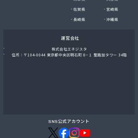
株式会社油直 オートガススタンド
佐賀県
宮崎県
株式会社油直 松久営業所
株式会社鈴木プロパン
長崎県
沖縄県
蒲郡ガス株式会社
刈谷ガス協組
運営会社
丸イ燃料株式会社
丸井商店外之原支店
株式会社エネジスタ
丸金薪炭店
住所：〒104-0044 東京都中央区明石町８−１ 聖路加タワー 34階
丸八商店
丸美瀬戸燃料株式会社
丸菱商事株式会社 LPG一宮営業所
丸菱商事株式会社 大府営業所
丸邦ガス住設株式会社
岩谷産業株式会社 三河営業所
岩田燃料株式会社
吉田石油店
橋本産業株式会社 名古屋営業所
SNS公式アカウント
玉屋プロパン株式会社
金桝屋