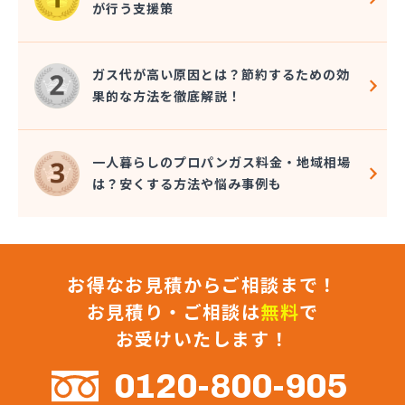
が行う支援策
株式会社コクネ
株式会社コザカヤ 春日井営業所
株式会社コジマガス
ガス代が高い原因とは？節約するための効
株式会社コジマガス ライフアップサポート
果的な方法を徹底解説！
株式会社コンプロ産工
株式会社シェル石油豊橋LPG充填工場
株式会社しんせきプロパン部
一人暮らしのプロパンガス料金・地域相場
株式会社スギサン化学
は？安くする方法や悩み事例も
株式会社スマイルガステクノロジー
株式会社タマヤガスサービス
株式会社テラモト
株式会社ナガシマ
お得なお見積からご相談まで！
株式会社バンノ
株式会社フジプロ
お見積り・ご相談は
無料
で
株式会社フジプロ刈谷営業所
お受けいたします！
株式会社ホームガス東海
株式会社ホームガス東海 楽田ショップ
0120-800-905
株式会社マルエイ名古屋支店