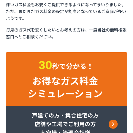
ガスショップイチカワ
伴いガス料金もお安くご提供できるようになってまいりました。
ガステックサービス株式会社 安城営業所
ただ、まだまだガス料金の設定が割高となっているご家庭が多い
ガステックサービス株式会社 西三河支店
ようです。
ガステックサービス株式会社 岡崎営業所
毎月のガス代を安くしたいとお考えの方は、一度当社の無料相談
ガステックサービス株式会社 蒲郡営業所
窓口へとご相談ください。
ガステックサービス株式会社 吉良営業所
ガステックサービス株式会社 新城営業所
ガステックサービス株式会社 西尾営業所
ガステックサービス株式会社 知立営業所
ガステックサービス株式会社 尾張支店 春日井営
業所
ガステックサービス株式会社 豊川営業所
カナダプロパン有限会社
カネテン商店
かね安商店
カネ庄津島店
コメリン
サーラプラザ蒲郡
サンダイ燃料店