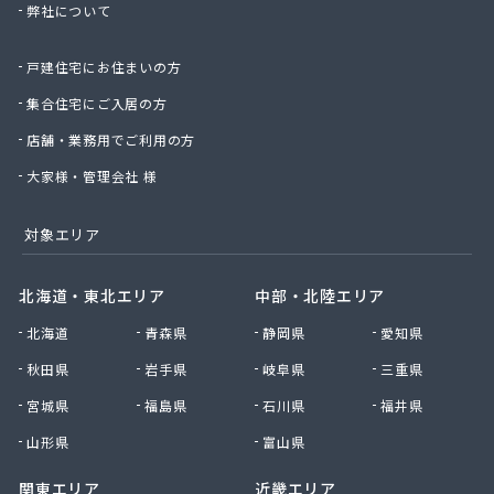
弊社について
株式会社桑原商事
株式会社絹庄ガス部
戸建住宅にお住まいの方
株式会社元久商店
株式会社古田商店
集合住宅にご入居の方
株式会社光プロパン瓦斯商会
店舗・業務用でご利用の方
株式会社三好ガス
株式会社山源服部商会
大家様・管理会社 様
株式会社山三商会
株式会社山新プロパン部
対象エリア
株式会社山田幸一商店
株式会社山本商店
北海道・東北エリア
中部・北陸エリア
株式会社小林本店
北海道
青森県
静岡県
愛知県
株式会社小林本店稲沢店
株式会社松村プロパン部
秋田県
岩手県
岐阜県
三重県
株式会社上田商店
宮城県
福島県
石川県
福井県
株式会社新東
株式会社森上製油所
山形県
富山県
株式会社森田屋燃料
関東エリア
近畿エリア
株式会社杉浦林産給油所