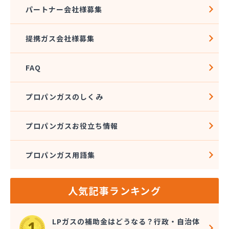
株式会社アドニス
パートナー会社様募集
株式会社アブカン 本店営業所
株式会社あみや商事 新城支店
提携ガス会社様募集
株式会社あみや商事 本社
株式会社あみや商事 豊川営業所
FAQ
株式会社エイチティーピー
株式会社エイチティーピー
株式会社エス・アイ東海
プロパンガスのしくみ
株式会社エネサンス中部 岡崎営業所
株式会社オーテック
プロパンガスお役立ち情報
株式会社オーテック
株式会社オーテック 西三河営業所
プロパンガス用語集
株式会社ガスキット
株式会社ガステクノサーブ
株式会社ガステム
人気記事ランキング
株式会社ガスパル 岡崎販売所
株式会社カネコ
株式会社カネ庄
LPガスの補助金はどうなる？行政・自治体
株式会社クラシアン岡崎支社