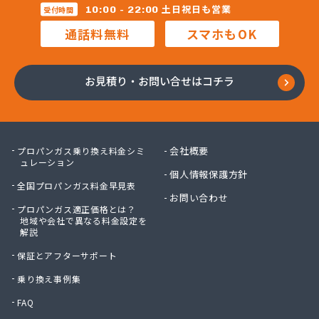
株式会社マルコー
土日祝日も営業
10:00 - 22:00
受付時間
株式会社マルハチ
通話料無料
スマホもOK
株式会社マルマン
株式会社モリシ太商店
株式会社ヤマアキ
お見積り・お問い合せはコチラ
株式会社よしや商店
株式会社リピックス
株式会社リピックス
株式会社リピックス 江南センター
会社概要
プロパンガス乗り換え料金シミ
株式会社リピックス 春日井センター
ュレーション
個人情報保護方針
株式会社伊藤次郎商店
全国プロパンガス料金早見表
株式会社一プロ
お問い合わせ
プロパンガス適正価格とは？
株式会社稲藤商店
地域や会社で異なる料金設定を
株式会社稲葉エネクス
解説
株式会社稲葉エネクス 本社・常滑南給油所
保証とアフターサポート
株式会社宇佐美プロパン
株式会社下林
乗り換え事例集
株式会社丸錦石油店
FAQ
株式会社熊谷産業