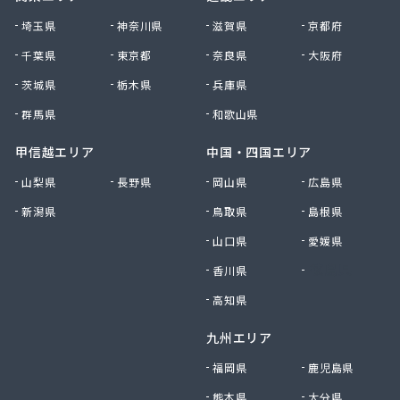
株式会社清川商店
埼玉県
神奈川県
滋賀県
京都府
株式会社西春日井農協JA西春日井エナジーLPガス
千葉県
東京都
奈良県
大阪府
株式会社青木サービス
茨城県
栃木県
兵庫県
株式会社石川鉄沖商店
株式会社石泰商会
群馬県
和歌山県
株式会社第一ガス商会
株式会社鷹羽商店
甲信越エリア
中国・四国エリア
株式会社中屋
山梨県
長野県
岡山県
広島県
株式会社中部燃料
新潟県
鳥取県
島根県
株式会社土川油店 L.P.G充填所
株式会社土川油店稲沢西SS
山口県
愛媛県
株式会社藤源商店
香川県
徳島県
株式会社内田プロパン
株式会社飯田ガス
高知県
株式会社富岡屋石油
九州エリア
株式会社堀井商店
株式会社油金商店
福岡県
鹿児島県
株式会社油直
熊本県
大分県