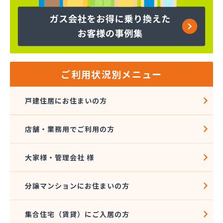
ヤマサ共和ライフ株式会社 一宮営業所
ヤマサ共和ライフ株式会社 一色営業所
ヤマサ共和ライフ株式会社 江南営業所
ヤマサ共和ライフ株式会社 三河営業所
ヤマサ共和ライフ株式会社 三州営業所
ヤマサ共和ライフ株式会社 豊川営業所
ご利用状況別メニュー
ヤマサ共和ライフ株式会社 名古屋西営業所
ヤマサ共和ライフ株式会社 緑営業所
戸建住居にお住まいの方
ヤマサ高圧株式会社
ヤマサ總業株式会社
店舗・業務用でご利用の方
ヤマサ總業株式会社 愛知西支店
ヤマトク
リーグ馬場株式会社
大家様・管理会社 様
愛西市ガス協同組合
愛知県LPガス協会東三河支部
分譲マンションにお住まいの方
愛知高圧株式会社容器検査工場
愛北液化ガス協組江南営業所
集合住宅（賃貸）にご入居の方
旭プロパン