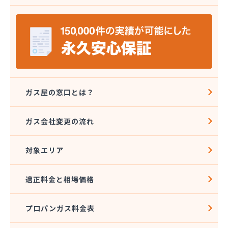
安城ガス株式会社
伊藤プロパン
伊藤忠エネクスホームライフ中部株式会社 碧南営
業所
伊藤忠エネクスホームライフ中部株式会社 名古屋
支店
稲垣商事
稲垣商店
ガス屋の窓口とは？
栄生プロパンガス有限会社
栄燃料
ガス会社変更の流れ
栄燃料合資会社
奥田米穀店
対象エリア
加藤燃料店
加藤豊昭
河村燃料店
適正料金と相場価格
花とプロパンの店
柿田燃料店
プロパンガス料金表
角広ガス
割又商店