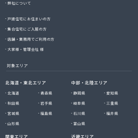
弊社について
株式会社桑原商事
株式会社絹庄ガス部
戸建住宅にお住まいの方
株式会社元久商店
株式会社古田商店
集合住宅にご入居の方
株式会社光プロパン瓦斯商会
店舗・業務用でご利用の方
株式会社三好ガス
株式会社山源服部商会
大家様・管理会社 様
株式会社山三商会
株式会社山新プロパン部
対象エリア
株式会社山田幸一商店
株式会社山本商店
北海道・東北エリア
中部・北陸エリア
株式会社小林本店
北海道
青森県
静岡県
愛知県
株式会社小林本店稲沢店
株式会社松村プロパン部
秋田県
岩手県
岐阜県
三重県
株式会社上田商店
宮城県
福島県
石川県
福井県
株式会社新東
株式会社森上製油所
山形県
富山県
株式会社森田屋燃料
関東エリア
近畿エリア
株式会社杉浦林産給油所