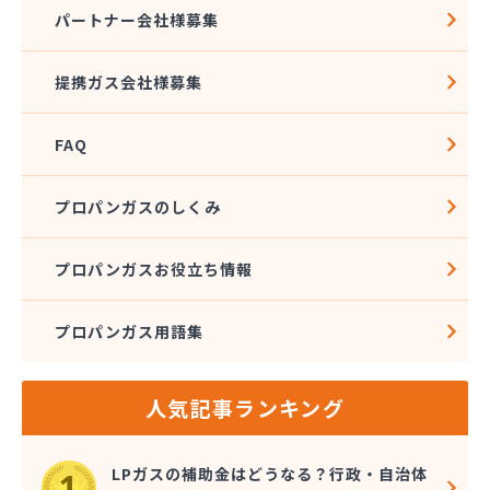
株式会社アドニス
パートナー会社様募集
株式会社アブカン 本店営業所
株式会社あみや商事 新城支店
提携ガス会社様募集
株式会社あみや商事 本社
株式会社あみや商事 豊川営業所
FAQ
株式会社エイチティーピー
株式会社エイチティーピー
株式会社エス・アイ東海
プロパンガスのしくみ
株式会社エネサンス中部 岡崎営業所
株式会社オーテック
プロパンガスお役立ち情報
株式会社オーテック
株式会社オーテック 西三河営業所
プロパンガス用語集
株式会社ガスキット
株式会社ガステクノサーブ
株式会社ガステム
人気記事ランキング
株式会社ガスパル 岡崎販売所
株式会社カネコ
株式会社カネ庄
LPガスの補助金はどうなる？行政・自治体
株式会社クラシアン岡崎支社