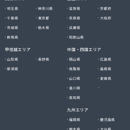
株式会社清川商店
埼玉県
神奈川県
滋賀県
京都府
株式会社西春日井農協JA西春日井エナジーLPガス
千葉県
東京都
奈良県
大阪府
株式会社青木サービス
茨城県
栃木県
兵庫県
株式会社石川鉄沖商店
株式会社石泰商会
群馬県
和歌山県
株式会社第一ガス商会
株式会社鷹羽商店
甲信越エリア
中国・四国エリア
株式会社中屋
山梨県
長野県
岡山県
広島県
株式会社中部燃料
新潟県
鳥取県
島根県
株式会社土川油店 L.P.G充填所
株式会社土川油店稲沢西SS
山口県
愛媛県
株式会社藤源商店
香川県
徳島県
株式会社内田プロパン
株式会社飯田ガス
高知県
株式会社富岡屋石油
九州エリア
株式会社堀井商店
株式会社油金商店
福岡県
鹿児島県
株式会社油直
熊本県
大分県