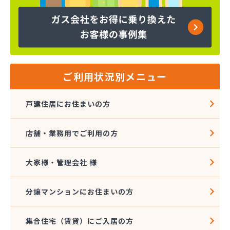
ヤマサ共和ライフ株式会社 一宮営業所
ヤマサ共和ライフ株式会社 一色営業所
ヤマサ共和ライフ株式会社 江南営業所
ヤマサ共和ライフ株式会社 三河営業所
ヤマサ共和ライフ株式会社 三州営業所
ヤマサ共和ライフ株式会社 豊川営業所
ご利用状況別メニュー
ヤマサ共和ライフ株式会社 名古屋西営業所
ヤマサ共和ライフ株式会社 緑営業所
戸建住居にお住まいの方
ヤマサ高圧株式会社
ヤマサ總業株式会社
店舗・業務用でご利用の方
ヤマサ總業株式会社 愛知西支店
ヤマトク
リーグ馬場株式会社
大家様・管理会社 様
愛西市ガス協同組合
愛知県LPガス協会東三河支部
分譲マンションにお住まいの方
愛知高圧株式会社容器検査工場
愛北液化ガス協組江南営業所
集合住宅（賃貸）にご入居の方
旭プロパン