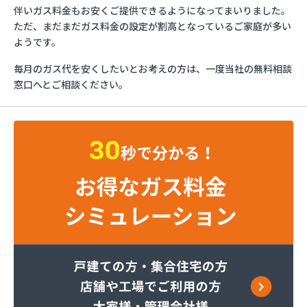
ガスショップイチカワ
伴いガス料金もお安くご提供できるようになってまいりました。
ガステックサービス株式会社 安城営業所
ただ、まだまだガス料金の設定が割高となっているご家庭が多い
ガステックサービス株式会社 西三河支店
ようです。
ガステックサービス株式会社 岡崎営業所
毎月のガス代を安くしたいとお考えの方は、一度当社の無料相談
ガステックサービス株式会社 蒲郡営業所
窓口へとご相談ください。
ガステックサービス株式会社 吉良営業所
ガステックサービス株式会社 新城営業所
ガステックサービス株式会社 西尾営業所
ガステックサービス株式会社 知立営業所
ガステックサービス株式会社 尾張支店 春日井営
業所
ガステックサービス株式会社 豊川営業所
カナダプロパン有限会社
カネテン商店
かね安商店
カネ庄津島店
コメリン
サーラプラザ蒲郡
サンダイ燃料店