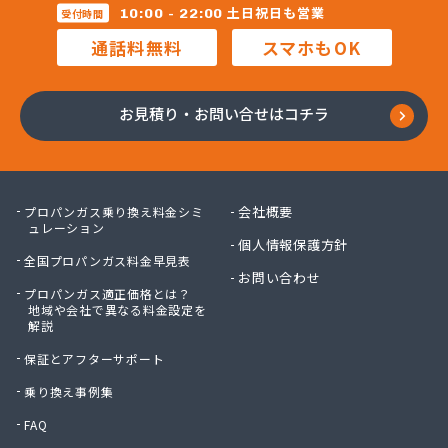
株式会社マルコー
土日祝日も営業
10:00 - 22:00
受付時間
株式会社マルハチ
通話料無料
スマホもOK
株式会社マルマン
株式会社モリシ太商店
株式会社ヤマアキ
お見積り・お問い合せはコチラ
株式会社よしや商店
株式会社リピックス
株式会社リピックス
株式会社リピックス 江南センター
会社概要
プロパンガス乗り換え料金シミ
株式会社リピックス 春日井センター
ュレーション
個人情報保護方針
株式会社伊藤次郎商店
全国プロパンガス料金早見表
株式会社一プロ
お問い合わせ
プロパンガス適正価格とは？
株式会社稲藤商店
地域や会社で異なる料金設定を
株式会社稲葉エネクス
解説
株式会社稲葉エネクス 本社・常滑南給油所
保証とアフターサポート
株式会社宇佐美プロパン
株式会社下林
乗り換え事例集
株式会社丸錦石油店
FAQ
株式会社熊谷産業