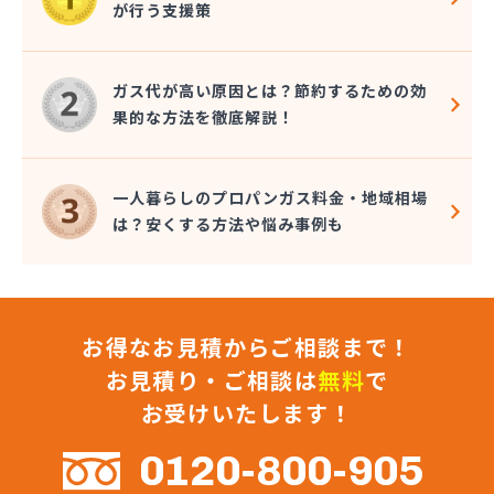
が行う支援策
株式会社コクネ
株式会社コザカヤ 春日井営業所
株式会社コジマガス
ガス代が高い原因とは？節約するための効
株式会社コジマガス ライフアップサポート
果的な方法を徹底解説！
株式会社コンプロ産工
株式会社シェル石油豊橋LPG充填工場
株式会社しんせきプロパン部
一人暮らしのプロパンガス料金・地域相場
株式会社スギサン化学
は？安くする方法や悩み事例も
株式会社スマイルガステクノロジー
株式会社タマヤガスサービス
株式会社テラモト
株式会社ナガシマ
お得なお見積からご相談まで！
株式会社バンノ
株式会社フジプロ
お見積り・ご相談は
無料
で
株式会社フジプロ刈谷営業所
お受けいたします！
株式会社ホームガス東海
株式会社ホームガス東海 楽田ショップ
0120-800-905
株式会社マルエイ名古屋支店