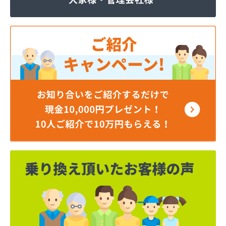
ジェイエイ・トービス株式会社 ガス課
ジェイエイ・トービス株式会社 名古屋営業所
ダイイチガスコム株式会社
ダイイチガスコム株式会社 尾張営業所
チリウヒーターサービス
ツバメガス株式会社新城営業所
ニイミガス株式会社
ニイミ産業株式会社 本部・ホームガス
ニイミ産業株式会社 ホームガス 名古屋西営業所
ニイミ産業株式会社 尾張旭営業所
ハタスビルダー株式会社 リボンガス
ひまわり農協 燃料課・プロパンガス
フジオートステーション
フジヨシ商店
フルタ鹿乗店
ます角商店
マルタケ株式会社
マルト尾関商店
ミライフ西日本株式会社名古屋店