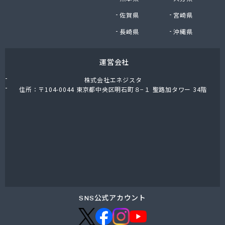
株式会社油直 オートガススタンド
佐賀県
宮崎県
株式会社油直 松久営業所
株式会社鈴木プロパン
長崎県
沖縄県
蒲郡ガス株式会社
刈谷ガス協組
運営会社
丸イ燃料株式会社
丸井商店外之原支店
株式会社エネジスタ
丸金薪炭店
住所：〒104-0044 東京都中央区明石町８−１ 聖路加タワー 34階
丸八商店
丸美瀬戸燃料株式会社
丸菱商事株式会社 LPG一宮営業所
丸菱商事株式会社 大府営業所
丸邦ガス住設株式会社
岩谷産業株式会社 三河営業所
岩田燃料株式会社
吉田石油店
橋本産業株式会社 名古屋営業所
SNS公式アカウント
玉屋プロパン株式会社
金桝屋