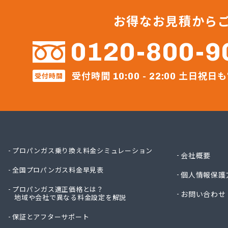
ガステ
ガステ
お得なお見積から
ガステ
カナダ
0120-800-9
カネテ
かね安
受付時間
土日祝日も
受付時間
カネ庄
10:00 - 22:00
コメリ
サーラ
サンダ
ジェイ
ジェイ
ダイイ
プロパンガス乗り換え料金シミュレーション
会社概要
ダイイ
全国プロパンガス料金早見表
チリウ
個人情報保護
ツバメ
プロパンガス適正価格とは？
お問い合わせ
地域や会社で異なる料金設定を解説
ニイミ
ニイミ
保証とアフターサポート
ニイミ