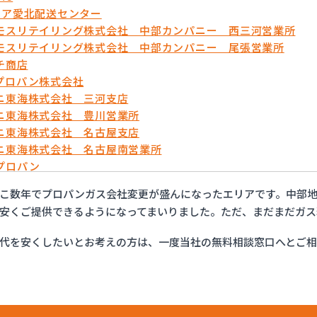
リア愛北配送センター
モスリテイリング株式会社 中部カンパニー 西三河営業所
モスリテイリング株式会社 中部カンパニー 尾張営業所
チ商店
プロパン株式会社
ニ東海株式会社 三河支店
ニ東海株式会社 豊川営業所
ニ東海株式会社 名古屋支店
ニ東海株式会社 名古屋南営業所
プロパン
ョップイチカワ
こ数年でプロパンガス会社変更が盛んになったエリアです。中部地
ックサービス株式会社 安城営業所
安くご提供できるようになってまいりました。ただ、まだまだガス
ックサービス株式会社 西三河支店
ックサービス株式会社 岡崎営業所
代を安くしたいとお考えの方は、一度当社の無料相談窓口へとご
ックサービス株式会社 蒲郡営業所
ックサービス株式会社 吉良営業所
ックサービス株式会社 新城営業所
ックサービス株式会社 西尾営業所