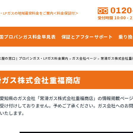
0120
・LPガスの地域最安料金をご案内＜料金保証付＞
受付時間
10:00 -
国プロパンガス
料金早見表
保証とアフターサポート
乗り換
ス屋の窓口 | プロパンガス・LPガス料金案内
ガス会社ページ
常滑ガス株式会社重
>
>
滑ガス株式会社重福商店
愛知県のガス会社「常滑ガス株式会社重福商店」の情報掲載ペー
受け付けしておりません。予めご了承ください。ガス会社へのお
いたします。