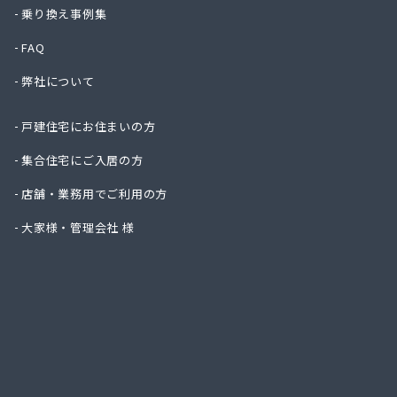
ニイミ
乗り換え事例集
ハタス
FAQ
ひまわ
フジオ
弊社について
フジヨ
フルタ
戸建住宅にお住まいの方
ます角
マルタ
集合住宅にご入居の方
マルト
店舗・業務用でご利用の方
ミライ
ヤマサ
大家様・管理会社 様
ヤマサ
ヤマサ
ヤマサ
ヤマサ
ヤマサ
ヤマサ
ヤマサ
ヤマサ