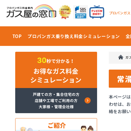
プロパンガス
TOP
プロパンガス乗り換え料金
シミュレーション
全
ガ
常
本ページは
わせは、お
絡をお願い