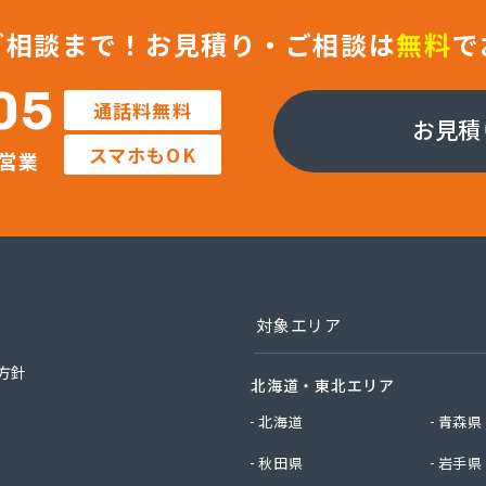
ックサービス株式会社 知立営業所
ックサービス株式会社 尾張支店 春日井営業所
ご相談まで！
お見積り・ご相談は
無料
で
ックサービス株式会社 豊川営業所
プロパン有限会社
05
通話料無料
ン商店
お見積
商店
スマホもOK
営業
津島店
ン
プラザ蒲郡
イ燃料店
エイ・トービス株式会社 ガス課
エイ・トービス株式会社 名古屋営業所
チガスコム株式会社
対象エリア
チガスコム株式会社 尾張営業所
ヒーターサービス
方針
北海道・東北エリア
ガス株式会社新城営業所
ガス株式会社
北海道
青森県
産業株式会社 本部・ホームガス
秋田県
岩手県
産業株式会社 ホームガス 名古屋西営業所