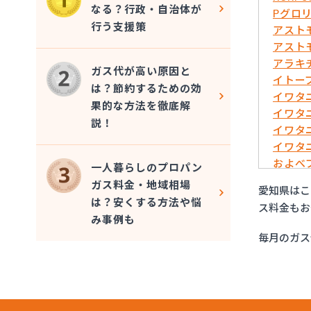
なる？行政・自治体が
Pグロ
行う支援策
アスト
アスト
アラキ
ガス代が高い原因と
イトー
は？節約するための効
イワタ
果的な方法を徹底解
イワタ
説！
イワタ
イワタ
およべ
一人暮らしのプロパン
ガスシ
ガス料金・地域相場
愛知県はこ
ガステ
は？安くする方法や悩
ス料金もお
ガステ
み事例も
ガステ
毎月のガス
ガステ
ガステ
ガステ
ガステ