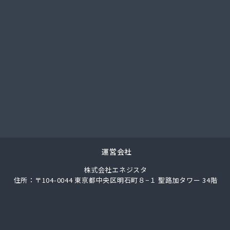
總業株式会社
總業株式会社 愛知西支店
ク
馬場株式会社
ガス協同組合
LPガス協会東三河支部
圧株式会社容器検査工場
化ガス協組江南営業所
パン
ス株式会社
ロパン
エネクスホームライフ中部株式会社 碧南営業所
運営会社
エネクスホームライフ中部株式会社 名古屋支店
株式会社エネジスタ
事
住所：〒104-0044 東京都中央区明石町８−１ 聖路加タワー 34階
店
ロパンガス有限会社
合資会社