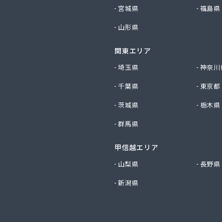
産業株式会社 尾張旭営業所
宮城県
福島県
ビルダー株式会社 リボンガス
山形県
り農協 燃料課・プロパンガス
ートステーション
関東エリア
シ商店
鹿乗店
埼玉県
神奈川
商店
千葉県
東京都
ケ株式会社
尾関商店
茨城県
栃木県
フ西日本株式会社名古屋店
群馬県
共和ライフ株式会社 一宮営業所
共和ライフ株式会社 一色営業所
甲信越エリア
共和ライフ株式会社 江南営業所
共和ライフ株式会社 三河営業所
山梨県
長野県
共和ライフ株式会社 三州営業所
新潟県
共和ライフ株式会社 豊川営業所
共和ライフ株式会社 名古屋西営業所
共和ライフ株式会社 緑営業所
高圧株式会社