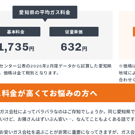
愛知県の平均ガス料金
基本料金
従量単価
1,735
632
円
円
センター公表の2025年2月度データから試算した愛知県
※価格
。価格は全て税別となります。
地域に
合わせ
ス料金が高くてお悩みの方へ
ガス会社によってバラバラなのはご存知でしょうか。同じ愛知県
いけど、お隣さんはずいぶん安い…、なんてこともよくある話です
お安いガス会社を選ぶことが非常に重要になってきますが、ガス会社