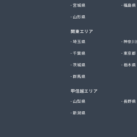
産業株式会社 尾張旭営業所
宮城県
福島県
ビルダー株式会社 リボンガス
山形県
り農協 燃料課・プロパンガス
ートステーション
関東エリア
シ商店
鹿乗店
埼玉県
神奈川
商店
千葉県
東京都
ケ株式会社
尾関商店
茨城県
栃木県
フ西日本株式会社名古屋店
群馬県
共和ライフ株式会社 一宮営業所
共和ライフ株式会社 一色営業所
甲信越エリア
共和ライフ株式会社 江南営業所
共和ライフ株式会社 三河営業所
山梨県
長野県
共和ライフ株式会社 三州営業所
新潟県
共和ライフ株式会社 豊川営業所
共和ライフ株式会社 名古屋西営業所
共和ライフ株式会社 緑営業所
高圧株式会社