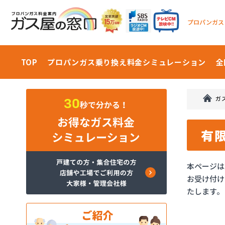
プロパンガス
TOP
プロパンガス乗り換え料金
シミュレーション
全
ガ
有
本ページは
お受け付け
たします。