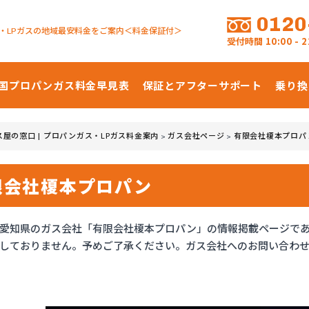
0120
・LPガスの地域最安料金をご案内＜料金保証付＞
受付時間
10:00 -
国プロパンガス
料金早見表
保証とアフターサポート
乗り換
ス屋の窓口 | プロパンガス・LPガス料金案内
ガス会社ページ
有限会社榎本プロパ
>
>
限会社榎本プロパン
愛知県のガス会社「有限会社榎本プロパン」の情報掲載ページで
しておりません。予めご了承ください。ガス会社へのお問い合わ