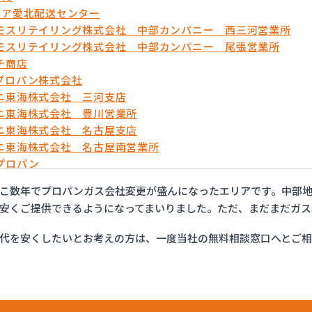
リア愛北配送センター
モスリテイリング株式会社 中部カンパニー 西三河営業所
モスリテイリング株式会社 中部カンパニー 尾張営業所
チ商店
プロパン株式会社
ニ東海株式会社 三河支店
ニ東海株式会社 豊川営業所
ニ東海株式会社 名古屋支店
ニ東海株式会社 名古屋南営業所
プロパン
ョップイチカワ
こ数年でプロパンガス会社変更が盛んになったエリアです。中部地
ックサービス株式会社 安城営業所
安くご提供できるようになってまいりました。ただ、まだまだガス
ックサービス株式会社 西三河支店
ックサービス株式会社 岡崎営業所
代を安くしたいとお考えの方は、一度当社の無料相談窓口へとご
ックサービス株式会社 蒲郡営業所
ックサービス株式会社 吉良営業所
ックサービス株式会社 新城営業所
ックサービス株式会社 西尾営業所