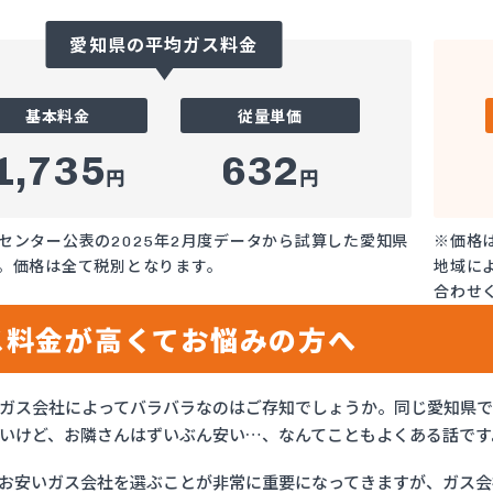
愛知県の平均ガス料金
基本料金
従量単価
1,735
632
円
円
センター公表の2025年2月度データから試算した愛知県
※価格
。価格は全て税別となります。
地域に
合わせ
ス料金が高くてお悩みの方へ
ガス会社によってバラバラなのはご存知でしょうか。同じ愛知県
いけど、お隣さんはずいぶん安い…、なんてこともよくある話です
お安いガス会社を選ぶことが非常に重要になってきますが、ガス会社