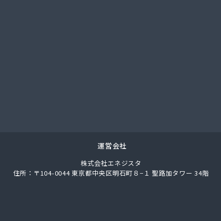
總業株式会社
總業株式会社 愛知西支店
ク
馬場株式会社
ガス協同組合
LPガス協会東三河支部
圧株式会社容器検査工場
化ガス協組江南営業所
パン
ス株式会社
ロパン
エネクスホームライフ中部株式会社 碧南営業所
運営会社
エネクスホームライフ中部株式会社 名古屋支店
株式会社エネジスタ
事
住所：〒104-0044 東京都中央区明石町８−１ 聖路加タワー 34階
店
ロパンガス有限会社
合資会社