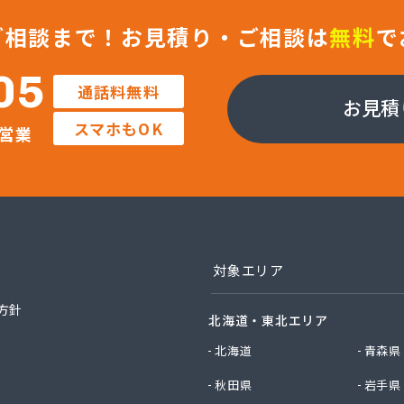
ックサービス株式会社 知立営業所
ックサービス株式会社 尾張支店 春日井営業所
ご相談まで！
お見積り・ご相談は
無料
で
ックサービス株式会社 豊川営業所
プロパン有限会社
05
通話料無料
ン商店
お見積
商店
スマホもOK
営業
津島店
ン
プラザ蒲郡
イ燃料店
エイ・トービス株式会社 ガス課
エイ・トービス株式会社 名古屋営業所
チガスコム株式会社
対象エリア
チガスコム株式会社 尾張営業所
ヒーターサービス
方針
北海道・東北エリア
ガス株式会社新城営業所
ガス株式会社
北海道
青森県
産業株式会社 本部・ホームガス
秋田県
岩手県
産業株式会社 ホームガス 名古屋西営業所