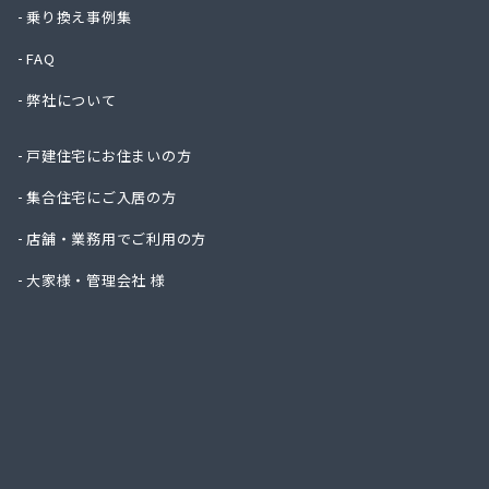
ニイミ
乗り換え事例集
ハタス
FAQ
ひまわ
フジオ
弊社について
フジヨ
フルタ
戸建住宅にお住まいの方
ます角
マルタ
集合住宅にご入居の方
マルト
店舗・業務用でご利用の方
ミライ
ヤマサ
大家様・管理会社 様
ヤマサ
ヤマサ
ヤマサ
ヤマサ
ヤマサ
ヤマサ
ヤマサ
ヤマサ