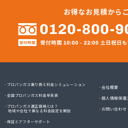
ガステ
ガステ
お得なお見積から
ガステ
カナダ
0120-800-9
カネテ
かね安
受付時間
土日祝日も
受付時間
カネ庄
10:00 - 22:00
コメリ
サーラ
サンダ
ジェイ
ジェイ
ダイイ
プロパンガス乗り換え料金シミュレーション
会社概要
ダイイ
全国プロパンガス料金早見表
チリウ
個人情報保護
ツバメ
プロパンガス適正価格とは？
お問い合わせ
地域や会社で異なる料金設定を解説
ニイミ
ニイミ
保証とアフターサポート
ニイミ