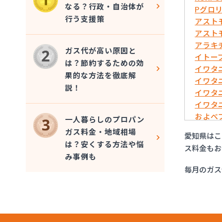
なる？行政・自治体が
Pグロ
行う支援策
アスト
アスト
アラキ
ガス代が高い原因と
イトー
は？節約するための効
イワタ
果的な方法を徹底解
イワタ
説！
イワタ
イワタ
およべ
一人暮らしのプロパン
ガスシ
ガス料金・地域相場
愛知県はこ
ガステ
は？安くする方法や悩
ス料金もお
ガステ
み事例も
ガステ
毎月のガス
ガステ
ガステ
ガステ
ガステ