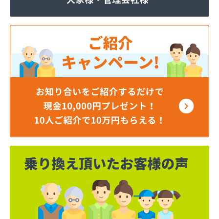
ジェイエイ・トービス株式会社 ガス課
ジェイエイ・トービス株式会社 名古屋営業所
ダイイチガスコム株式会社
ダイイチガスコム株式会社 尾張営業所
チリウヒーターサービス
ツバメガス株式会社新城営業所
ニイミガス株式会社
ニイミ産業株式会社 本部・ホームガス
ニイミ産業株式会社 ホームガス 名古屋西営業所
ニイミ産業株式会社 尾張旭営業所
ハタスビルダー株式会社 リボンガス
ひまわり農協 燃料課・プロパンガス
フジオートステーション
フジヨシ商店
フルタ鹿乗店
ます角商店
マルタケ株式会社
マルト尾関商店
ミライフ西日本株式会社名古屋店