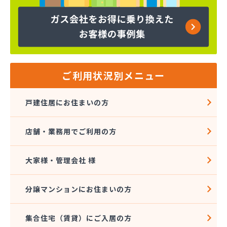
ヤマサ共和ライフ株式会社 一宮営業所
ヤマサ共和ライフ株式会社 一色営業所
ヤマサ共和ライフ株式会社 江南営業所
ヤマサ共和ライフ株式会社 三河営業所
ヤマサ共和ライフ株式会社 三州営業所
ヤマサ共和ライフ株式会社 豊川営業所
ご利用状況別メニュー
ヤマサ共和ライフ株式会社 名古屋西営業所
ヤマサ共和ライフ株式会社 緑営業所
戸建住居にお住まいの方
ヤマサ高圧株式会社
ヤマサ總業株式会社
店舗・業務用でご利用の方
ヤマサ總業株式会社 愛知西支店
ヤマトク
リーグ馬場株式会社
大家様・管理会社 様
愛西市ガス協同組合
愛知県LPガス協会東三河支部
分譲マンションにお住まいの方
愛知高圧株式会社容器検査工場
愛北液化ガス協組江南営業所
集合住宅（賃貸）にご入居の方
旭プロパン