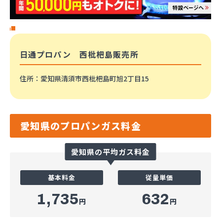
日通プロパン 西枇杷島販売所
住所
：愛知県清須市西枇杷島町旭2丁目15
愛知県のプロパンガス料金
愛知県の平均ガス料金
基本料金
従量単価
1,735
632
円
円