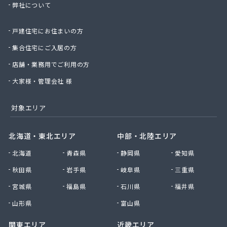
弊社について
株式会社桑原商事
株式会社絹庄ガス部
戸建住宅にお住まいの方
株式会社元久商店
株式会社古田商店
集合住宅にご入居の方
株式会社光プロパン瓦斯商会
店舗・業務用でご利用の方
株式会社三好ガス
株式会社山源服部商会
大家様・管理会社 様
株式会社山三商会
株式会社山新プロパン部
対象エリア
株式会社山田幸一商店
株式会社山本商店
北海道・東北エリア
中部・北陸エリア
株式会社小林本店
北海道
青森県
静岡県
愛知県
株式会社小林本店稲沢店
株式会社松村プロパン部
秋田県
岩手県
岐阜県
三重県
株式会社上田商店
宮城県
福島県
石川県
福井県
株式会社新東
株式会社森上製油所
山形県
富山県
株式会社森田屋燃料
関東エリア
近畿エリア
株式会社杉浦林産給油所