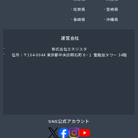
株式会社油直 オートガススタンド
佐賀県
宮崎県
株式会社油直 松久営業所
株式会社鈴木プロパン
長崎県
沖縄県
蒲郡ガス株式会社
刈谷ガス協組
運営会社
丸イ燃料株式会社
丸井商店外之原支店
株式会社エネジスタ
丸金薪炭店
住所：〒104-0044 東京都中央区明石町８−１ 聖路加タワー 34階
丸八商店
丸美瀬戸燃料株式会社
丸菱商事株式会社 LPG一宮営業所
丸菱商事株式会社 大府営業所
丸邦ガス住設株式会社
岩谷産業株式会社 三河営業所
岩田燃料株式会社
吉田石油店
橋本産業株式会社 名古屋営業所
SNS公式アカウント
玉屋プロパン株式会社
金桝屋