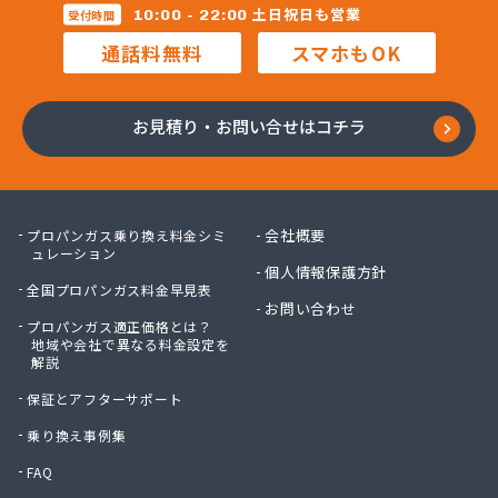
株式会社マルコー
土日祝日も営業
10:00 - 22:00
受付時間
株式会社マルハチ
通話料無料
スマホもOK
株式会社マルマン
株式会社モリシ太商店
株式会社ヤマアキ
お見積り・お問い合せはコチラ
株式会社よしや商店
株式会社リピックス
株式会社リピックス
株式会社リピックス 江南センター
会社概要
プロパンガス乗り換え料金シミ
株式会社リピックス 春日井センター
ュレーション
個人情報保護方針
株式会社伊藤次郎商店
全国プロパンガス料金早見表
株式会社一プロ
お問い合わせ
プロパンガス適正価格とは？
株式会社稲藤商店
地域や会社で異なる料金設定を
株式会社稲葉エネクス
解説
株式会社稲葉エネクス 本社・常滑南給油所
保証とアフターサポート
株式会社宇佐美プロパン
株式会社下林
乗り換え事例集
株式会社丸錦石油店
FAQ
株式会社熊谷産業