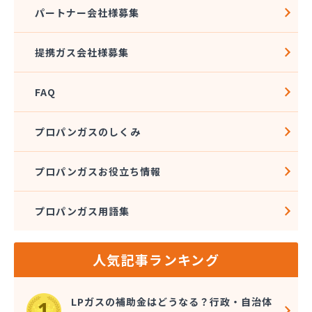
株式会社アドニス
パートナー会社様募集
株式会社アブカン 本店営業所
株式会社あみや商事 新城支店
提携ガス会社様募集
株式会社あみや商事 本社
株式会社あみや商事 豊川営業所
FAQ
株式会社エイチティーピー
株式会社エイチティーピー
株式会社エス・アイ東海
プロパンガスのしくみ
株式会社エネサンス中部 岡崎営業所
株式会社オーテック
プロパンガスお役立ち情報
株式会社オーテック
株式会社オーテック 西三河営業所
プロパンガス用語集
株式会社ガスキット
株式会社ガステクノサーブ
株式会社ガステム
人気記事ランキング
株式会社ガスパル 岡崎販売所
株式会社カネコ
株式会社カネ庄
LPガスの補助金はどうなる？行政・自治体
株式会社クラシアン岡崎支社