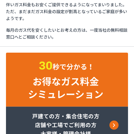
ガスショップイチカワ
伴いガス料金もお安くご提供できるようになってまいりました。
ガステックサービス株式会社 安城営業所
ただ、まだまだガス料金の設定が割高となっているご家庭が多い
ガステックサービス株式会社 西三河支店
ようです。
ガステックサービス株式会社 岡崎営業所
毎月のガス代を安くしたいとお考えの方は、一度当社の無料相談
ガステックサービス株式会社 蒲郡営業所
窓口へとご相談ください。
ガステックサービス株式会社 吉良営業所
ガステックサービス株式会社 新城営業所
ガステックサービス株式会社 西尾営業所
ガステックサービス株式会社 知立営業所
ガステックサービス株式会社 尾張支店 春日井営
業所
ガステックサービス株式会社 豊川営業所
カナダプロパン有限会社
カネテン商店
かね安商店
カネ庄津島店
コメリン
サーラプラザ蒲郡
サンダイ燃料店