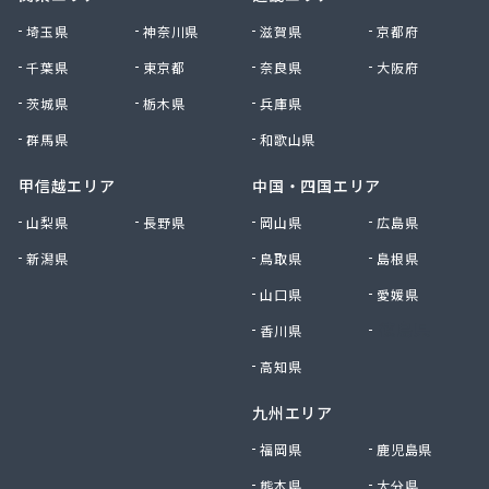
株式会社清川商店
埼玉県
神奈川県
滋賀県
京都府
株式会社西春日井農協JA西春日井エナジーLPガス
千葉県
東京都
奈良県
大阪府
株式会社青木サービス
茨城県
栃木県
兵庫県
株式会社石川鉄沖商店
株式会社石泰商会
群馬県
和歌山県
株式会社第一ガス商会
株式会社鷹羽商店
甲信越エリア
中国・四国エリア
株式会社中屋
山梨県
長野県
岡山県
広島県
株式会社中部燃料
新潟県
鳥取県
島根県
株式会社土川油店 L.P.G充填所
株式会社土川油店稲沢西SS
山口県
愛媛県
株式会社藤源商店
香川県
徳島県
株式会社内田プロパン
株式会社飯田ガス
高知県
株式会社富岡屋石油
九州エリア
株式会社堀井商店
株式会社油金商店
福岡県
鹿児島県
株式会社油直
熊本県
大分県