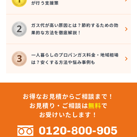
が行う支援策
株式会社コクネ
株式会社コザカヤ 春日井営業所
株式会社コジマガス
ガス代が高い原因とは？節約するための効
株式会社コジマガス ライフアップサポート
果的な方法を徹底解説！
株式会社コンプロ産工
株式会社シェル石油豊橋LPG充填工場
株式会社しんせきプロパン部
一人暮らしのプロパンガス料金・地域相場
株式会社スギサン化学
は？安くする方法や悩み事例も
株式会社スマイルガステクノロジー
株式会社タマヤガスサービス
株式会社テラモト
株式会社ナガシマ
お得なお見積からご相談まで！
株式会社バンノ
株式会社フジプロ
お見積り・ご相談は
無料
で
株式会社フジプロ刈谷営業所
お受けいたします！
株式会社ホームガス東海
株式会社ホームガス東海 楽田ショップ
0120-800-905
株式会社マルエイ名古屋支店