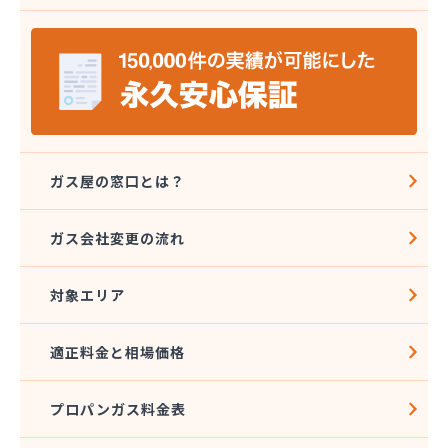
安城ガス株式会社
伊藤プロパン
伊藤忠エネクスホームライフ中部株式会社 碧南営
業所
伊藤忠エネクスホームライフ中部株式会社 名古屋
支店
稲垣商事
稲垣商店
ガス屋の窓口とは？
栄生プロパンガス有限会社
栄燃料
ガス会社変更の流れ
栄燃料合資会社
奥田米穀店
対象エリア
加藤燃料店
加藤豊昭
河村燃料店
適正料金と相場価格
花とプロパンの店
柿田燃料店
プロパンガス料金表
角広ガス
割又商店