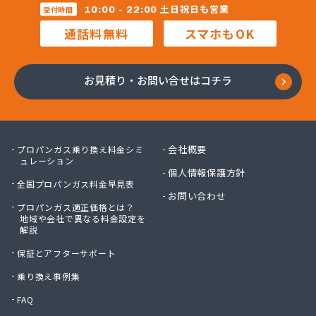
株式会社マルコー
土日祝日も営業
10:00 - 22:00
受付時間
株式会社マルハチ
通話料無料
スマホもOK
株式会社マルマン
株式会社モリシ太商店
株式会社ヤマアキ
お見積り・お問い合せはコチラ
株式会社よしや商店
株式会社リピックス
株式会社リピックス
株式会社リピックス 江南センター
会社概要
プロパンガス乗り換え料金シミ
株式会社リピックス 春日井センター
ュレーション
個人情報保護方針
株式会社伊藤次郎商店
全国プロパンガス料金早見表
株式会社一プロ
お問い合わせ
プロパンガス適正価格とは？
株式会社稲藤商店
地域や会社で異なる料金設定を
株式会社稲葉エネクス
解説
株式会社稲葉エネクス 本社・常滑南給油所
保証とアフターサポート
株式会社宇佐美プロパン
株式会社下林
乗り換え事例集
株式会社丸錦石油店
FAQ
株式会社熊谷産業