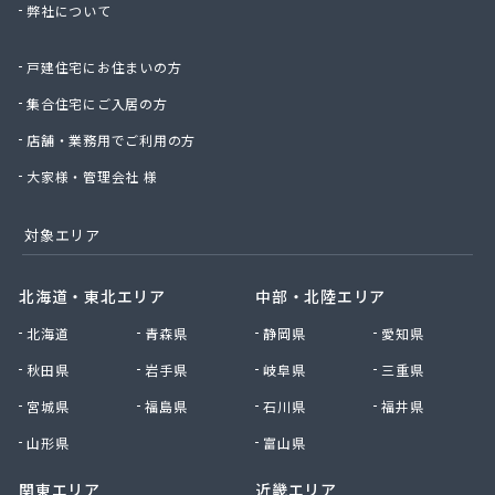
弊社について
株式会社桑原商事
株式会社絹庄ガス部
戸建住宅にお住まいの方
株式会社元久商店
株式会社古田商店
集合住宅にご入居の方
株式会社光プロパン瓦斯商会
店舗・業務用でご利用の方
株式会社三好ガス
株式会社山源服部商会
大家様・管理会社 様
株式会社山三商会
株式会社山新プロパン部
対象エリア
株式会社山田幸一商店
株式会社山本商店
北海道・東北エリア
中部・北陸エリア
株式会社小林本店
北海道
青森県
静岡県
愛知県
株式会社小林本店稲沢店
株式会社松村プロパン部
秋田県
岩手県
岐阜県
三重県
株式会社上田商店
宮城県
福島県
石川県
福井県
株式会社新東
株式会社森上製油所
山形県
富山県
株式会社森田屋燃料
関東エリア
近畿エリア
株式会社杉浦林産給油所