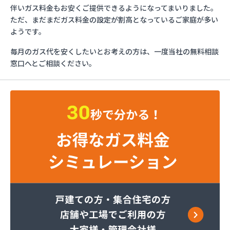
ガスショップイチカワ
伴いガス料金もお安くご提供できるようになってまいりました。
ガステックサービス株式会社 安城営業所
ただ、まだまだガス料金の設定が割高となっているご家庭が多い
ガステックサービス株式会社 西三河支店
ようです。
ガステックサービス株式会社 岡崎営業所
毎月のガス代を安くしたいとお考えの方は、一度当社の無料相談
ガステックサービス株式会社 蒲郡営業所
窓口へとご相談ください。
ガステックサービス株式会社 吉良営業所
ガステックサービス株式会社 新城営業所
ガステックサービス株式会社 西尾営業所
ガステックサービス株式会社 知立営業所
ガステックサービス株式会社 尾張支店 春日井営
業所
ガステックサービス株式会社 豊川営業所
カナダプロパン有限会社
カネテン商店
かね安商店
カネ庄津島店
コメリン
サーラプラザ蒲郡
サンダイ燃料店