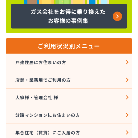
ヤマサ共和ライフ株式会社 一宮営業所
ヤマサ共和ライフ株式会社 一色営業所
ヤマサ共和ライフ株式会社 江南営業所
ヤマサ共和ライフ株式会社 三河営業所
ヤマサ共和ライフ株式会社 三州営業所
ヤマサ共和ライフ株式会社 豊川営業所
ご利用状況別メニュー
ヤマサ共和ライフ株式会社 名古屋西営業所
ヤマサ共和ライフ株式会社 緑営業所
戸建住居にお住まいの方
ヤマサ高圧株式会社
ヤマサ總業株式会社
店舗・業務用でご利用の方
ヤマサ總業株式会社 愛知西支店
ヤマトク
リーグ馬場株式会社
大家様・管理会社 様
愛西市ガス協同組合
愛知県LPガス協会東三河支部
分譲マンションにお住まいの方
愛知高圧株式会社容器検査工場
愛北液化ガス協組江南営業所
集合住宅（賃貸）にご入居の方
旭プロパン