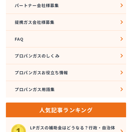
株式会社アドニス
パートナー会社様募集
株式会社アブカン 本店営業所
株式会社あみや商事 新城支店
提携ガス会社様募集
株式会社あみや商事 本社
株式会社あみや商事 豊川営業所
FAQ
株式会社エイチティーピー
株式会社エイチティーピー
株式会社エス・アイ東海
プロパンガスのしくみ
株式会社エネサンス中部 岡崎営業所
株式会社オーテック
プロパンガスお役立ち情報
株式会社オーテック
株式会社オーテック 西三河営業所
プロパンガス用語集
株式会社ガスキット
株式会社ガステクノサーブ
株式会社ガステム
人気記事ランキング
株式会社ガスパル 岡崎販売所
株式会社カネコ
株式会社カネ庄
LPガスの補助金はどうなる？行政・自治体
株式会社クラシアン岡崎支社