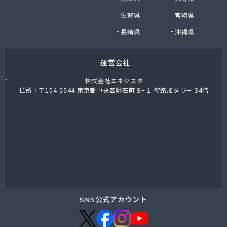
株式会社油直 オートガススタンド
佐賀県
宮崎県
株式会社油直 松久営業所
株式会社鈴木プロパン
長崎県
沖縄県
蒲郡ガス株式会社
刈谷ガス協組
運営会社
丸イ燃料株式会社
丸井商店外之原支店
株式会社エネジスタ
丸金薪炭店
住所：〒104-0044 東京都中央区明石町８−１ 聖路加タワー 34階
丸八商店
丸美瀬戸燃料株式会社
丸菱商事株式会社 LPG一宮営業所
丸菱商事株式会社 大府営業所
丸邦ガス住設株式会社
岩谷産業株式会社 三河営業所
岩田燃料株式会社
吉田石油店
橋本産業株式会社 名古屋営業所
SNS公式アカウント
玉屋プロパン株式会社
金桝屋