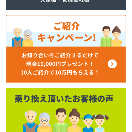
ジェイエイ・トービス株式会社 ガス課
ジェイエイ・トービス株式会社 名古屋営業所
ダイイチガスコム株式会社
ダイイチガスコム株式会社 尾張営業所
チリウヒーターサービス
ツバメガス株式会社新城営業所
ニイミガス株式会社
ニイミ産業株式会社 本部・ホームガス
ニイミ産業株式会社 ホームガス 名古屋西営業所
ニイミ産業株式会社 尾張旭営業所
ハタスビルダー株式会社 リボンガス
ひまわり農協 燃料課・プロパンガス
フジオートステーション
フジヨシ商店
フルタ鹿乗店
ます角商店
マルタケ株式会社
マルト尾関商店
ミライフ西日本株式会社名古屋店