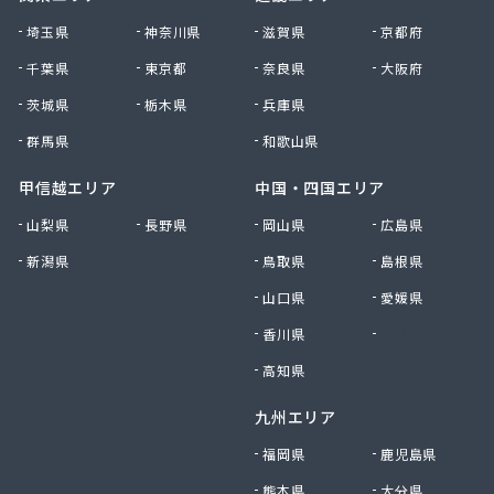
株式会社清川商店
埼玉県
神奈川県
滋賀県
京都府
株式会社西春日井農協JA西春日井エナジーLPガス
千葉県
東京都
奈良県
大阪府
株式会社青木サービス
茨城県
栃木県
兵庫県
株式会社石川鉄沖商店
株式会社石泰商会
群馬県
和歌山県
株式会社第一ガス商会
株式会社鷹羽商店
甲信越エリア
中国・四国エリア
株式会社中屋
山梨県
長野県
岡山県
広島県
株式会社中部燃料
新潟県
鳥取県
島根県
株式会社土川油店 L.P.G充填所
株式会社土川油店稲沢西SS
山口県
愛媛県
株式会社藤源商店
香川県
徳島県
株式会社内田プロパン
株式会社飯田ガス
高知県
株式会社富岡屋石油
九州エリア
株式会社堀井商店
株式会社油金商店
福岡県
鹿児島県
株式会社油直
熊本県
大分県