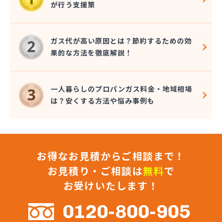
が行う支援策
株式会社コクネ
株式会社コザカヤ 春日井営業所
株式会社コジマガス
ガス代が高い原因とは？節約するための効
株式会社コジマガス ライフアップサポート
果的な方法を徹底解説！
株式会社コンプロ産工
株式会社シェル石油豊橋LPG充填工場
株式会社しんせきプロパン部
一人暮らしのプロパンガス料金・地域相場
株式会社スギサン化学
は？安くする方法や悩み事例も
株式会社スマイルガステクノロジー
株式会社タマヤガスサービス
株式会社テラモト
株式会社ナガシマ
お得なお見積からご相談まで！
株式会社バンノ
株式会社フジプロ
お見積り・ご相談は
無料
で
株式会社フジプロ刈谷営業所
お受けいたします！
株式会社ホームガス東海
株式会社ホームガス東海 楽田ショップ
0120-800-905
株式会社マルエイ名古屋支店