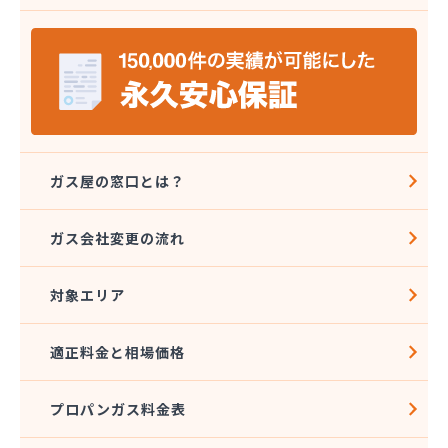
安城ガス株式会社
伊藤プロパン
伊藤忠エネクスホームライフ中部株式会社 碧南営
業所
伊藤忠エネクスホームライフ中部株式会社 名古屋
支店
稲垣商事
稲垣商店
ガス屋の窓口とは？
栄生プロパンガス有限会社
栄燃料
ガス会社変更の流れ
栄燃料合資会社
奥田米穀店
対象エリア
加藤燃料店
加藤豊昭
河村燃料店
適正料金と相場価格
花とプロパンの店
柿田燃料店
プロパンガス料金表
角広ガス
割又商店