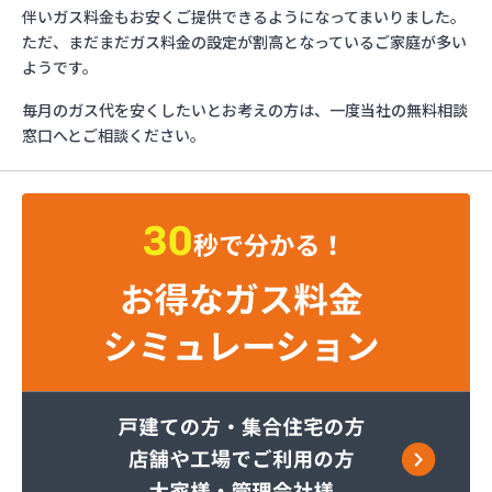
ガスショップイチカワ
伴いガス料金もお安くご提供できるようになってまいりました。
ガステックサービス株式会社 安城営業所
ただ、まだまだガス料金の設定が割高となっているご家庭が多い
ガステックサービス株式会社 西三河支店
ようです。
ガステックサービス株式会社 岡崎営業所
毎月のガス代を安くしたいとお考えの方は、一度当社の無料相談
ガステックサービス株式会社 蒲郡営業所
窓口へとご相談ください。
ガステックサービス株式会社 吉良営業所
ガステックサービス株式会社 新城営業所
ガステックサービス株式会社 西尾営業所
ガステックサービス株式会社 知立営業所
ガステックサービス株式会社 尾張支店 春日井営
業所
ガステックサービス株式会社 豊川営業所
カナダプロパン有限会社
カネテン商店
かね安商店
カネ庄津島店
コメリン
サーラプラザ蒲郡
サンダイ燃料店