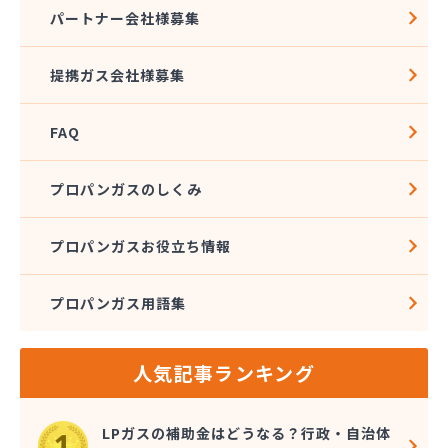
株式会社アドニス
パートナー会社様募集
株式会社アブカン 本店営業所
株式会社あみや商事 新城支店
提携ガス会社様募集
株式会社あみや商事 本社
株式会社あみや商事 豊川営業所
FAQ
株式会社エイチティーピー
株式会社エイチティーピー
株式会社エス・アイ東海
プロパンガスのしくみ
株式会社エネサンス中部 岡崎営業所
株式会社オーテック
プロパンガスお役立ち情報
株式会社オーテック
株式会社オーテック 西三河営業所
プロパンガス用語集
株式会社ガスキット
株式会社ガステクノサーブ
株式会社ガステム
人気記事ランキング
株式会社ガスパル 岡崎販売所
株式会社カネコ
株式会社カネ庄
LPガスの補助金はどうなる？行政・自治体
株式会社クラシアン岡崎支社