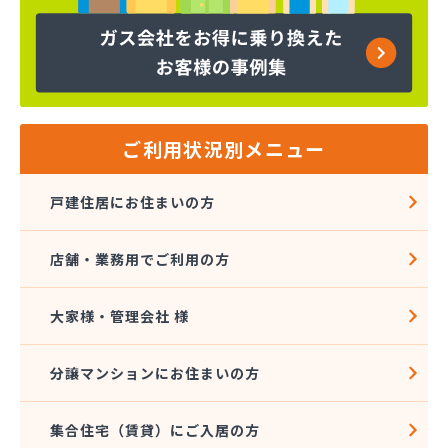
ヤマサ共和ライフ株式会社 一宮営業所
ヤマサ共和ライフ株式会社 一色営業所
ヤマサ共和ライフ株式会社 江南営業所
ヤマサ共和ライフ株式会社 三河営業所
ヤマサ共和ライフ株式会社 三州営業所
ヤマサ共和ライフ株式会社 豊川営業所
ご利用状況別メニュー
ヤマサ共和ライフ株式会社 名古屋西営業所
ヤマサ共和ライフ株式会社 緑営業所
戸建住居にお住まいの方
ヤマサ高圧株式会社
ヤマサ總業株式会社
店舗・業務用でご利用の方
ヤマサ總業株式会社 愛知西支店
ヤマトク
リーグ馬場株式会社
大家様・管理会社 様
愛西市ガス協同組合
愛知県LPガス協会東三河支部
分譲マンションにお住まいの方
愛知高圧株式会社容器検査工場
愛北液化ガス協組江南営業所
集合住宅（賃貸）にご入居の方
旭プロパン