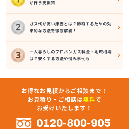
が行う支援策
株式会社コクネ
株式会社コザカヤ 春日井営業所
株式会社コジマガス
ガス代が高い原因とは？節約するための効
株式会社コジマガス ライフアップサポート
果的な方法を徹底解説！
株式会社コンプロ産工
株式会社シェル石油豊橋LPG充填工場
株式会社しんせきプロパン部
一人暮らしのプロパンガス料金・地域相場
株式会社スギサン化学
は？安くする方法や悩み事例も
株式会社スマイルガステクノロジー
株式会社タマヤガスサービス
株式会社テラモト
株式会社ナガシマ
お得なお見積からご相談まで！
株式会社バンノ
株式会社フジプロ
お見積り・ご相談は
無料
で
株式会社フジプロ刈谷営業所
お受けいたします！
株式会社ホームガス東海
株式会社ホームガス東海 楽田ショップ
0120-800-905
株式会社マルエイ名古屋支店