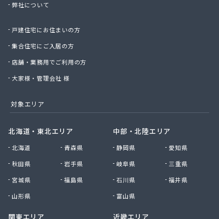
弊社について
株式会社桑原商事
株式会社絹庄ガス部
戸建住宅にお住まいの方
株式会社元久商店
株式会社古田商店
集合住宅にご入居の方
株式会社光プロパン瓦斯商会
店舗・業務用でご利用の方
株式会社三好ガス
株式会社山源服部商会
大家様・管理会社 様
株式会社山三商会
株式会社山新プロパン部
対象エリア
株式会社山田幸一商店
株式会社山本商店
北海道・東北エリア
中部・北陸エリア
株式会社小林本店
北海道
青森県
静岡県
愛知県
株式会社小林本店稲沢店
株式会社松村プロパン部
秋田県
岩手県
岐阜県
三重県
株式会社上田商店
宮城県
福島県
石川県
福井県
株式会社新東
株式会社森上製油所
山形県
富山県
株式会社森田屋燃料
関東エリア
近畿エリア
株式会社杉浦林産給油所