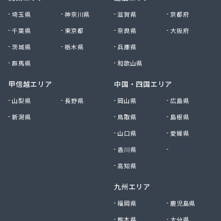
株式会社清川商店
埼玉県
神奈川県
滋賀県
京都府
株式会社西春日井農協JA西春日井エナジーLPガス
千葉県
東京都
奈良県
大阪府
株式会社青木サービス
茨城県
栃木県
兵庫県
株式会社石川鉄沖商店
株式会社石泰商会
群馬県
和歌山県
株式会社第一ガス商会
株式会社鷹羽商店
甲信越エリア
中国・四国エリア
株式会社中屋
山梨県
長野県
岡山県
広島県
株式会社中部燃料
新潟県
鳥取県
島根県
株式会社土川油店 L.P.G充填所
株式会社土川油店稲沢西SS
山口県
愛媛県
株式会社藤源商店
香川県
徳島県
株式会社内田プロパン
株式会社飯田ガス
高知県
株式会社富岡屋石油
九州エリア
株式会社堀井商店
株式会社油金商店
福岡県
鹿児島県
株式会社油直
熊本県
大分県