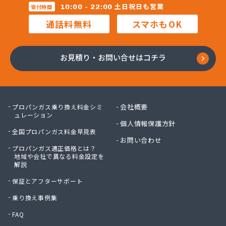
株式会社マルコー
土日祝日も営業
10:00 - 22:00
受付時間
株式会社マルハチ
通話料無料
スマホもOK
株式会社マルマン
株式会社モリシ太商店
株式会社ヤマアキ
お見積り・お問い合せはコチラ
株式会社よしや商店
株式会社リピックス
株式会社リピックス
株式会社リピックス 江南センター
会社概要
プロパンガス乗り換え料金シミ
株式会社リピックス 春日井センター
ュレーション
個人情報保護方針
株式会社伊藤次郎商店
全国プロパンガス料金早見表
株式会社一プロ
お問い合わせ
プロパンガス適正価格とは？
株式会社稲藤商店
地域や会社で異なる料金設定を
株式会社稲葉エネクス
解説
株式会社稲葉エネクス 本社・常滑南給油所
保証とアフターサポート
株式会社宇佐美プロパン
株式会社下林
乗り換え事例集
株式会社丸錦石油店
FAQ
株式会社熊谷産業