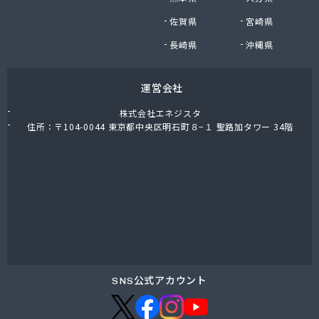
株式会社油直 オートガススタンド
佐賀県
宮崎県
株式会社油直 松久営業所
株式会社鈴木プロパン
長崎県
沖縄県
蒲郡ガス株式会社
刈谷ガス協組
運営会社
丸イ燃料株式会社
丸井商店外之原支店
株式会社エネジスタ
丸金薪炭店
住所：〒104-0044 東京都中央区明石町８−１ 聖路加タワー 34階
丸八商店
丸美瀬戸燃料株式会社
丸菱商事株式会社 LPG一宮営業所
丸菱商事株式会社 大府営業所
丸邦ガス住設株式会社
岩谷産業株式会社 三河営業所
岩田燃料株式会社
吉田石油店
橋本産業株式会社 名古屋営業所
SNS公式アカウント
玉屋プロパン株式会社
金桝屋