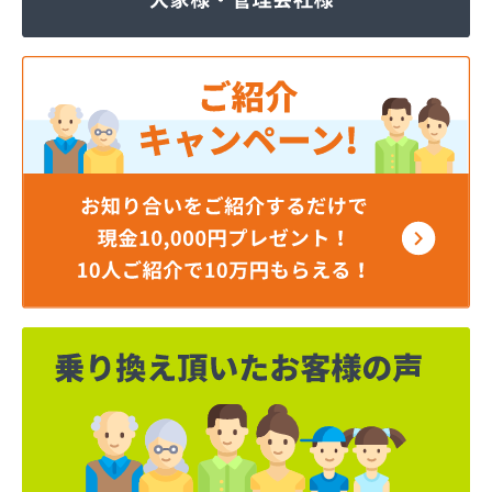
ジェイエイ・トービス株式会社 ガス課
ジェイエイ・トービス株式会社 名古屋営業所
ダイイチガスコム株式会社
ダイイチガスコム株式会社 尾張営業所
チリウヒーターサービス
ツバメガス株式会社新城営業所
ニイミガス株式会社
ニイミ産業株式会社 本部・ホームガス
ニイミ産業株式会社 ホームガス 名古屋西営業所
ニイミ産業株式会社 尾張旭営業所
ハタスビルダー株式会社 リボンガス
ひまわり農協 燃料課・プロパンガス
フジオートステーション
フジヨシ商店
フルタ鹿乗店
ます角商店
マルタケ株式会社
マルト尾関商店
ミライフ西日本株式会社名古屋店