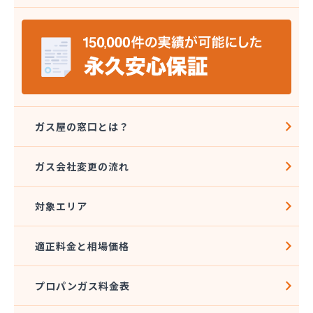
安城ガス株式会社
伊藤プロパン
伊藤忠エネクスホームライフ中部株式会社 碧南営
業所
伊藤忠エネクスホームライフ中部株式会社 名古屋
支店
稲垣商事
稲垣商店
ガス屋の窓口とは？
栄生プロパンガス有限会社
栄燃料
ガス会社変更の流れ
栄燃料合資会社
奥田米穀店
対象エリア
加藤燃料店
加藤豊昭
河村燃料店
適正料金と相場価格
花とプロパンの店
柿田燃料店
プロパンガス料金表
角広ガス
割又商店