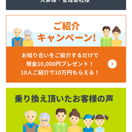
ジェイエイ・トービス株式会社 ガス課
ジェイエイ・トービス株式会社 名古屋営業所
ダイイチガスコム株式会社
ダイイチガスコム株式会社 尾張営業所
チリウヒーターサービス
ツバメガス株式会社新城営業所
ニイミガス株式会社
ニイミ産業株式会社 本部・ホームガス
ニイミ産業株式会社 ホームガス 名古屋西営業所
ニイミ産業株式会社 尾張旭営業所
ハタスビルダー株式会社 リボンガス
ひまわり農協 燃料課・プロパンガス
フジオートステーション
フジヨシ商店
フルタ鹿乗店
ます角商店
マルタケ株式会社
マルト尾関商店
ミライフ西日本株式会社名古屋店