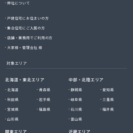
弊社について
株式会社桑原商事
株式会社絹庄ガス部
戸建住宅にお住まいの方
株式会社元久商店
株式会社古田商店
集合住宅にご入居の方
株式会社光プロパン瓦斯商会
店舗・業務用でご利用の方
株式会社三好ガス
株式会社山源服部商会
大家様・管理会社 様
株式会社山三商会
株式会社山新プロパン部
対象エリア
株式会社山田幸一商店
株式会社山本商店
北海道・東北エリア
中部・北陸エリア
株式会社小林本店
北海道
青森県
静岡県
愛知県
株式会社小林本店稲沢店
株式会社松村プロパン部
秋田県
岩手県
岐阜県
三重県
株式会社上田商店
宮城県
福島県
石川県
福井県
株式会社新東
株式会社森上製油所
山形県
富山県
株式会社森田屋燃料
関東エリア
近畿エリア
株式会社杉浦林産給油所