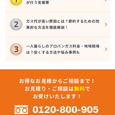
が行う支援策
株式会社コクネ
株式会社コザカヤ 春日井営業所
株式会社コジマガス
ガス代が高い原因とは？節約するための効
株式会社コジマガス ライフアップサポート
果的な方法を徹底解説！
株式会社コンプロ産工
株式会社シェル石油豊橋LPG充填工場
株式会社しんせきプロパン部
一人暮らしのプロパンガス料金・地域相場
株式会社スギサン化学
は？安くする方法や悩み事例も
株式会社スマイルガステクノロジー
株式会社タマヤガスサービス
株式会社テラモト
株式会社ナガシマ
お得なお見積からご相談まで！
株式会社バンノ
株式会社フジプロ
お見積り・ご相談は
無料
で
株式会社フジプロ刈谷営業所
お受けいたします！
株式会社ホームガス東海
株式会社ホームガス東海 楽田ショップ
0120-800-905
株式会社マルエイ名古屋支店