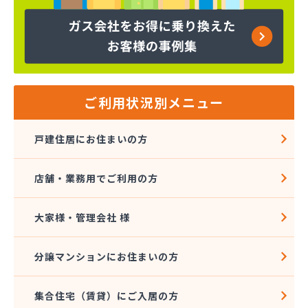
ヤマサ共和ライフ株式会社 一宮営業所
ヤマサ共和ライフ株式会社 一色営業所
ヤマサ共和ライフ株式会社 江南営業所
ヤマサ共和ライフ株式会社 三河営業所
ヤマサ共和ライフ株式会社 三州営業所
ヤマサ共和ライフ株式会社 豊川営業所
ご利用状況別メニュー
ヤマサ共和ライフ株式会社 名古屋西営業所
ヤマサ共和ライフ株式会社 緑営業所
戸建住居にお住まいの方
ヤマサ高圧株式会社
ヤマサ總業株式会社
店舗・業務用でご利用の方
ヤマサ總業株式会社 愛知西支店
ヤマトク
リーグ馬場株式会社
大家様・管理会社 様
愛西市ガス協同組合
愛知県LPガス協会東三河支部
分譲マンションにお住まいの方
愛知高圧株式会社容器検査工場
愛北液化ガス協組江南営業所
集合住宅（賃貸）にご入居の方
旭プロパン