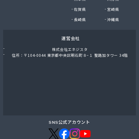
株式会社油直 オートガススタンド
佐賀県
宮崎県
株式会社油直 松久営業所
株式会社鈴木プロパン
長崎県
沖縄県
蒲郡ガス株式会社
刈谷ガス協組
運営会社
丸イ燃料株式会社
丸井商店外之原支店
株式会社エネジスタ
丸金薪炭店
住所：〒104-0044 東京都中央区明石町８−１ 聖路加タワー 34階
丸八商店
丸美瀬戸燃料株式会社
丸菱商事株式会社 LPG一宮営業所
丸菱商事株式会社 大府営業所
丸邦ガス住設株式会社
岩谷産業株式会社 三河営業所
岩田燃料株式会社
吉田石油店
橋本産業株式会社 名古屋営業所
SNS公式アカウント
玉屋プロパン株式会社
金桝屋