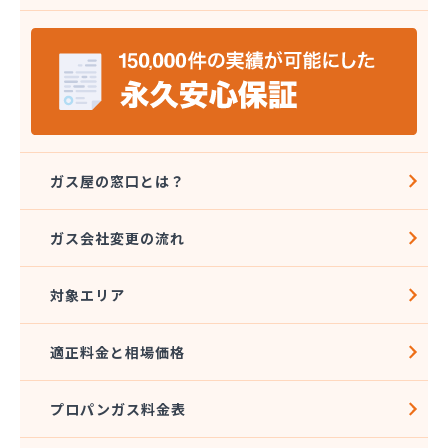
安城ガス株式会社
伊藤プロパン
伊藤忠エネクスホームライフ中部株式会社 碧南営
業所
伊藤忠エネクスホームライフ中部株式会社 名古屋
支店
稲垣商事
稲垣商店
ガス屋の窓口とは？
栄生プロパンガス有限会社
栄燃料
ガス会社変更の流れ
栄燃料合資会社
奥田米穀店
対象エリア
加藤燃料店
加藤豊昭
河村燃料店
適正料金と相場価格
花とプロパンの店
柿田燃料店
プロパンガス料金表
角広ガス
割又商店