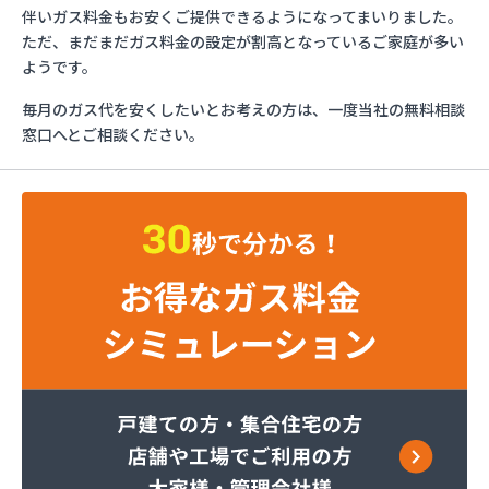
ガスショップイチカワ
伴いガス料金もお安くご提供できるようになってまいりました。
ガステックサービス株式会社 安城営業所
ただ、まだまだガス料金の設定が割高となっているご家庭が多い
ガステックサービス株式会社 西三河支店
ようです。
ガステックサービス株式会社 岡崎営業所
毎月のガス代を安くしたいとお考えの方は、一度当社の無料相談
ガステックサービス株式会社 蒲郡営業所
窓口へとご相談ください。
ガステックサービス株式会社 吉良営業所
ガステックサービス株式会社 新城営業所
ガステックサービス株式会社 西尾営業所
ガステックサービス株式会社 知立営業所
ガステックサービス株式会社 尾張支店 春日井営
業所
ガステックサービス株式会社 豊川営業所
カナダプロパン有限会社
カネテン商店
かね安商店
カネ庄津島店
コメリン
サーラプラザ蒲郡
サンダイ燃料店