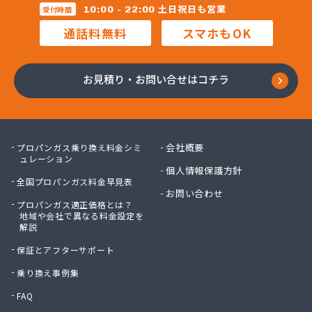
株式会社マルコー
土日祝日も営業
10:00 - 22:00
受付時間
株式会社マルハチ
通話料無料
スマホもOK
株式会社マルマン
株式会社モリシ太商店
株式会社ヤマアキ
お見積り・お問い合せはコチラ
株式会社よしや商店
株式会社リピックス
株式会社リピックス
株式会社リピックス 江南センター
会社概要
プロパンガス乗り換え料金シミ
株式会社リピックス 春日井センター
ュレーション
個人情報保護方針
株式会社伊藤次郎商店
全国プロパンガス料金早見表
株式会社一プロ
お問い合わせ
プロパンガス適正価格とは？
株式会社稲藤商店
地域や会社で異なる料金設定を
株式会社稲葉エネクス
解説
株式会社稲葉エネクス 本社・常滑南給油所
保証とアフターサポート
株式会社宇佐美プロパン
株式会社下林
乗り換え事例集
株式会社丸錦石油店
FAQ
株式会社熊谷産業