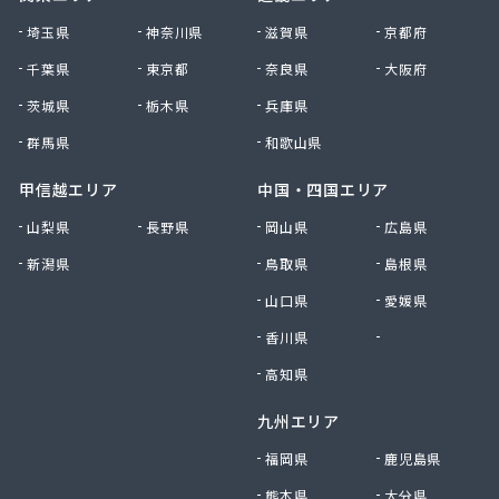
株式会社清川商店
埼玉県
神奈川県
滋賀県
京都府
株式会社西春日井農協JA西春日井エナジーLPガス
千葉県
東京都
奈良県
大阪府
株式会社青木サービス
茨城県
栃木県
兵庫県
株式会社石川鉄沖商店
株式会社石泰商会
群馬県
和歌山県
株式会社第一ガス商会
株式会社鷹羽商店
甲信越エリア
中国・四国エリア
株式会社中屋
山梨県
長野県
岡山県
広島県
株式会社中部燃料
新潟県
鳥取県
島根県
株式会社土川油店 L.P.G充填所
株式会社土川油店稲沢西SS
山口県
愛媛県
株式会社藤源商店
香川県
徳島県
株式会社内田プロパン
株式会社飯田ガス
高知県
株式会社富岡屋石油
九州エリア
株式会社堀井商店
株式会社油金商店
福岡県
鹿児島県
株式会社油直
熊本県
大分県