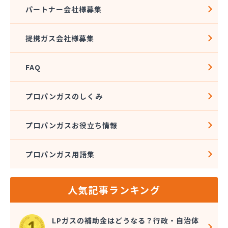
株式会社アドニス
パートナー会社様募集
株式会社アブカン 本店営業所
株式会社あみや商事 新城支店
提携ガス会社様募集
株式会社あみや商事 本社
株式会社あみや商事 豊川営業所
FAQ
株式会社エイチティーピー
株式会社エイチティーピー
株式会社エス・アイ東海
プロパンガスのしくみ
株式会社エネサンス中部 岡崎営業所
株式会社オーテック
プロパンガスお役立ち情報
株式会社オーテック
株式会社オーテック 西三河営業所
プロパンガス用語集
株式会社ガスキット
株式会社ガステクノサーブ
株式会社ガステム
人気記事ランキング
株式会社ガスパル 岡崎販売所
株式会社カネコ
株式会社カネ庄
LPガスの補助金はどうなる？行政・自治体
株式会社クラシアン岡崎支社