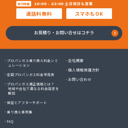
株式会社マルコー
土日祝日も営業
10:00 - 22:00
受付時間
株式会社マルハチ
通話料無料
スマホもOK
株式会社マルマン
株式会社モリシ太商店
株式会社ヤマアキ
お見積り・お問い合せはコチラ
株式会社よしや商店
株式会社リピックス
株式会社リピックス
株式会社リピックス 江南センター
会社概要
プロパンガス乗り換え料金シミ
株式会社リピックス 春日井センター
ュレーション
個人情報保護方針
株式会社伊藤次郎商店
全国プロパンガス料金早見表
株式会社一プロ
お問い合わせ
プロパンガス適正価格とは？
株式会社稲藤商店
地域や会社で異なる料金設定を
株式会社稲葉エネクス
解説
株式会社稲葉エネクス 本社・常滑南給油所
保証とアフターサポート
株式会社宇佐美プロパン
株式会社下林
乗り換え事例集
株式会社丸錦石油店
FAQ
株式会社熊谷産業