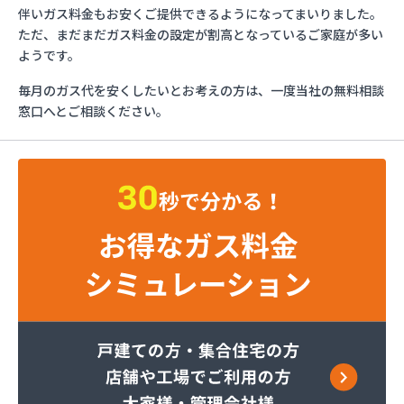
ガスショップイチカワ
伴いガス料金もお安くご提供できるようになってまいりました。
ガステックサービス株式会社 安城営業所
ただ、まだまだガス料金の設定が割高となっているご家庭が多い
ガステックサービス株式会社 西三河支店
ようです。
ガステックサービス株式会社 岡崎営業所
毎月のガス代を安くしたいとお考えの方は、一度当社の無料相談
ガステックサービス株式会社 蒲郡営業所
窓口へとご相談ください。
ガステックサービス株式会社 吉良営業所
ガステックサービス株式会社 新城営業所
ガステックサービス株式会社 西尾営業所
ガステックサービス株式会社 知立営業所
ガステックサービス株式会社 尾張支店 春日井営
業所
ガステックサービス株式会社 豊川営業所
カナダプロパン有限会社
カネテン商店
かね安商店
カネ庄津島店
コメリン
サーラプラザ蒲郡
サンダイ燃料店