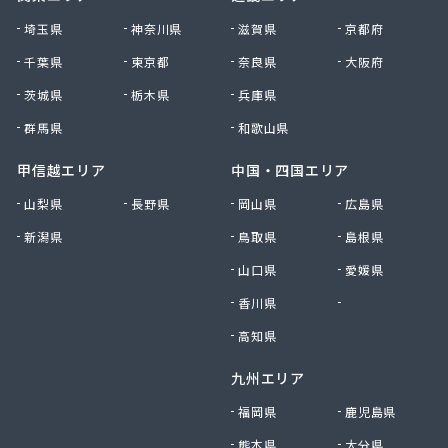
株式会社清川商店
埼玉県
神奈川県
滋賀県
京都府
株式会社西春日井農協JA西春日井エナジーLPガス
千葉県
東京都
奈良県
大阪府
株式会社青木サービス
茨城県
栃木県
兵庫県
株式会社石川鉄沖商店
株式会社石泰商会
群馬県
和歌山県
株式会社第一ガス商会
株式会社鷹羽商店
甲信越エリア
中国・四国エリア
株式会社中屋
山梨県
長野県
岡山県
広島県
株式会社中部燃料
新潟県
鳥取県
島根県
株式会社土川油店 L.P.G充填所
株式会社土川油店稲沢西SS
山口県
愛媛県
株式会社藤源商店
香川県
徳島県
株式会社内田プロパン
株式会社飯田ガス
高知県
株式会社富岡屋石油
九州エリア
株式会社堀井商店
株式会社油金商店
福岡県
鹿児島県
株式会社油直
熊本県
大分県