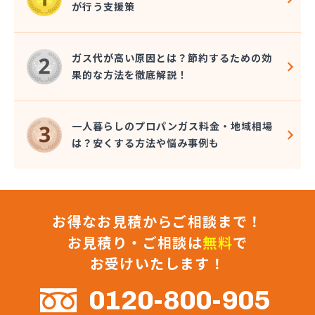
が行う支援策
株式会社コクネ
株式会社コザカヤ 春日井営業所
株式会社コジマガス
ガス代が高い原因とは？節約するための効
株式会社コジマガス ライフアップサポート
果的な方法を徹底解説！
株式会社コンプロ産工
株式会社シェル石油豊橋LPG充填工場
株式会社しんせきプロパン部
一人暮らしのプロパンガス料金・地域相場
株式会社スギサン化学
は？安くする方法や悩み事例も
株式会社スマイルガステクノロジー
株式会社タマヤガスサービス
株式会社テラモト
株式会社ナガシマ
お得なお見積からご相談まで！
株式会社バンノ
株式会社フジプロ
お見積り・ご相談は
無料
で
株式会社フジプロ刈谷営業所
お受けいたします！
株式会社ホームガス東海
株式会社ホームガス東海 楽田ショップ
0120-800-905
株式会社マルエイ名古屋支店