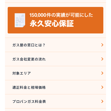
安城ガス株式会社
伊藤プロパン
伊藤忠エネクスホームライフ中部株式会社 碧南営
業所
伊藤忠エネクスホームライフ中部株式会社 名古屋
支店
稲垣商事
稲垣商店
ガス屋の窓口とは？
栄生プロパンガス有限会社
栄燃料
ガス会社変更の流れ
栄燃料合資会社
奥田米穀店
対象エリア
加藤燃料店
加藤豊昭
河村燃料店
適正料金と相場価格
花とプロパンの店
柿田燃料店
プロパンガス料金表
角広ガス
割又商店