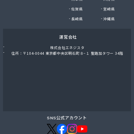
株式会社油直 オートガススタンド
佐賀県
宮崎県
株式会社油直 松久営業所
株式会社鈴木プロパン
長崎県
沖縄県
蒲郡ガス株式会社
刈谷ガス協組
運営会社
丸イ燃料株式会社
丸井商店外之原支店
株式会社エネジスタ
丸金薪炭店
住所：〒104-0044 東京都中央区明石町８−１ 聖路加タワー 34階
丸八商店
丸美瀬戸燃料株式会社
丸菱商事株式会社 LPG一宮営業所
丸菱商事株式会社 大府営業所
丸邦ガス住設株式会社
岩谷産業株式会社 三河営業所
岩田燃料株式会社
吉田石油店
橋本産業株式会社 名古屋営業所
SNS公式アカウント
玉屋プロパン株式会社
金桝屋