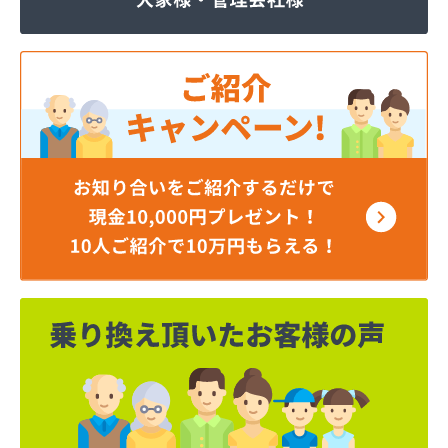
ジェイエイ・トービス株式会社 ガス課
ジェイエイ・トービス株式会社 名古屋営業所
ダイイチガスコム株式会社
ダイイチガスコム株式会社 尾張営業所
チリウヒーターサービス
ツバメガス株式会社新城営業所
ニイミガス株式会社
ニイミ産業株式会社 本部・ホームガス
ニイミ産業株式会社 ホームガス 名古屋西営業所
ニイミ産業株式会社 尾張旭営業所
ハタスビルダー株式会社 リボンガス
ひまわり農協 燃料課・プロパンガス
フジオートステーション
フジヨシ商店
フルタ鹿乗店
ます角商店
マルタケ株式会社
マルト尾関商店
ミライフ西日本株式会社名古屋店