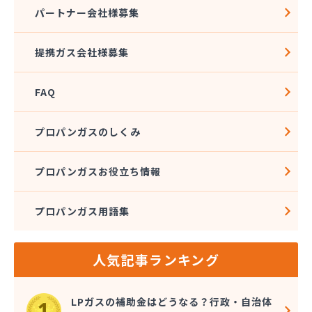
株式会社アドニス
パートナー会社様募集
株式会社アブカン 本店営業所
株式会社あみや商事 新城支店
提携ガス会社様募集
株式会社あみや商事 本社
株式会社あみや商事 豊川営業所
FAQ
株式会社エイチティーピー
株式会社エイチティーピー
株式会社エス・アイ東海
プロパンガスのしくみ
株式会社エネサンス中部 岡崎営業所
株式会社オーテック
プロパンガスお役立ち情報
株式会社オーテック
株式会社オーテック 西三河営業所
プロパンガス用語集
株式会社ガスキット
株式会社ガステクノサーブ
株式会社ガステム
人気記事ランキング
株式会社ガスパル 岡崎販売所
株式会社カネコ
株式会社カネ庄
LPガスの補助金はどうなる？行政・自治体
株式会社クラシアン岡崎支社