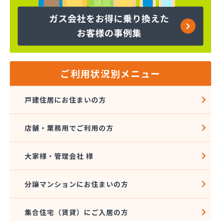
ヤマサ共和ライフ株式会社 一宮営業所
ヤマサ共和ライフ株式会社 一色営業所
ヤマサ共和ライフ株式会社 江南営業所
ヤマサ共和ライフ株式会社 三河営業所
ヤマサ共和ライフ株式会社 三州営業所
ヤマサ共和ライフ株式会社 豊川営業所
ご利用状況別メニュー
ヤマサ共和ライフ株式会社 名古屋西営業所
ヤマサ共和ライフ株式会社 緑営業所
戸建住居にお住まいの方
ヤマサ高圧株式会社
ヤマサ總業株式会社
店舗・業務用でご利用の方
ヤマサ總業株式会社 愛知西支店
ヤマトク
リーグ馬場株式会社
大家様・管理会社 様
愛西市ガス協同組合
愛知県LPガス協会東三河支部
分譲マンションにお住まいの方
愛知高圧株式会社容器検査工場
愛北液化ガス協組江南営業所
集合住宅（賃貸）にご入居の方
旭プロパン