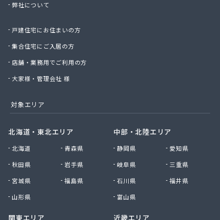
弊社について
株式会社桑原商事
株式会社絹庄ガス部
戸建住宅にお住まいの方
株式会社元久商店
株式会社古田商店
集合住宅にご入居の方
株式会社光プロパン瓦斯商会
店舗・業務用でご利用の方
株式会社三好ガス
株式会社山源服部商会
大家様・管理会社 様
株式会社山三商会
株式会社山新プロパン部
対象エリア
株式会社山田幸一商店
株式会社山本商店
北海道・東北エリア
中部・北陸エリア
株式会社小林本店
北海道
青森県
静岡県
愛知県
株式会社小林本店稲沢店
株式会社松村プロパン部
秋田県
岩手県
岐阜県
三重県
株式会社上田商店
宮城県
福島県
石川県
福井県
株式会社新東
株式会社森上製油所
山形県
富山県
株式会社森田屋燃料
関東エリア
近畿エリア
株式会社杉浦林産給油所