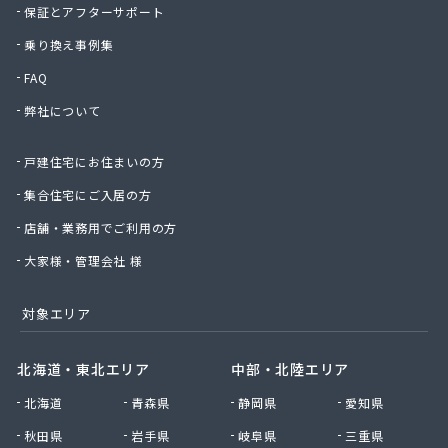
保証とアフターサポート
株式会社宇佐美プロパン
株式会社下林
乗り換え事例集
株式会社丸錦石油店
FAQ
株式会社熊谷産業
弊社について
株式会社桑原商事
株式会社絹庄ガス部
戸建住宅にお住まいの方
株式会社元久商店
株式会社古田商店
集合住宅にご入居の方
株式会社光プロパン瓦斯商会
店舗・業務用でご利用の方
株式会社三好ガス
株式会社山源服部商会
大家様・管理会社 様
株式会社山三商会
株式会社山新プロパン部
対象エリア
株式会社山田幸一商店
株式会社山本商店
北海道・東北エリア
中部・北陸エリア
株式会社小林本店
北海道
青森県
静岡県
愛知県
株式会社小林本店稲沢店
株式会社松村プロパン部
秋田県
岩手県
岐阜県
三重県