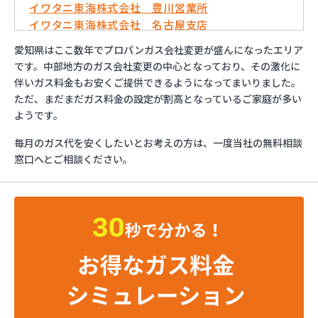
イワタニ東海株式会社 豊川営業所
イワタニ東海株式会社 名古屋支店
イワタニ東海株式会社 名古屋南営業所
愛知県はここ数年でプロパンガス会社変更が盛んになったエリア
およべプロパン
です。中部地方のガス会社変更の中心となっており、その激化に
ガスショップイチカワ
伴いガス料金もお安くご提供できるようになってまいりました。
ガステックサービス株式会社 安城営業所
ただ、まだまだガス料金の設定が割高となっているご家庭が多い
ガステックサービス株式会社 西三河支店
ようです。
ガステックサービス株式会社 岡崎営業所
毎月のガス代を安くしたいとお考えの方は、一度当社の無料相談
ガステックサービス株式会社 蒲郡営業所
窓口へとご相談ください。
ガステックサービス株式会社 吉良営業所
ガステックサービス株式会社 新城営業所
ガステックサービス株式会社 西尾営業所
ガステックサービス株式会社 知立営業所
ガステックサービス株式会社 尾張支店 春日井営
業所
ガステックサービス株式会社 豊川営業所
カナダプロパン有限会社
カネテン商店
かね安商店