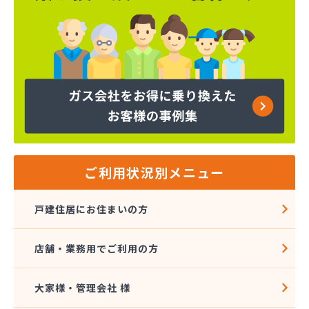
フルタ鹿乗店
ます角商店
マルタケ株式会社
マルト尾関商店
ミライフ西日本株式会社名古屋店
ヤマサ共和ライフ株式会社 一宮営業所
ヤマサ共和ライフ株式会社 一色営業所
ヤマサ共和ライフ株式会社 江南営業所
ヤマサ共和ライフ株式会社 三河営業所
ヤマサ共和ライフ株式会社 三州営業所
ヤマサ共和ライフ株式会社 豊川営業所
ご利用状況別メニュー
ヤマサ共和ライフ株式会社 名古屋西営業所
ヤマサ共和ライフ株式会社 緑営業所
戸建住居にお住まいの方
ヤマサ高圧株式会社
ヤマサ總業株式会社
店舗・業務用でご利用の方
ヤマサ總業株式会社 愛知西支店
ヤマトク
リーグ馬場株式会社
大家様・管理会社 様
愛西市ガス協同組合