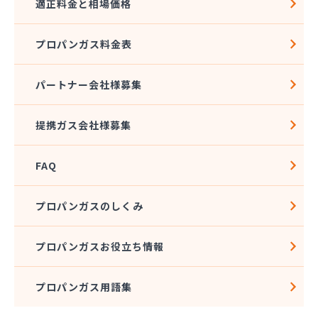
適正料金と相場価格
花とプロパンの店
柿田燃料店
プロパンガス料金表
角広ガス
割又商店
株式会社アドニス
パートナー会社様募集
株式会社アブカン 本店営業所
株式会社あみや商事 新城支店
提携ガス会社様募集
株式会社あみや商事 本社
株式会社あみや商事 豊川営業所
FAQ
株式会社エイチティーピー
株式会社エイチティーピー
株式会社エス・アイ東海
プロパンガスのしくみ
株式会社エネサンス中部 岡崎営業所
株式会社オーテック
プロパンガスお役立ち情報
株式会社オーテック
株式会社オーテック 西三河営業所
プロパンガス用語集
株式会社ガスキット
株式会社ガステクノサーブ