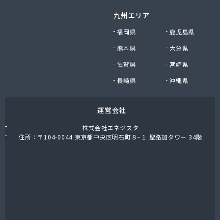
株式会社富岡屋石油
九州エリア
株式会社堀井商店
株式会社油金商店
福岡県
鹿児島県
株式会社油直
熊本県
大分県
株式会社油直 オートガススタンド
佐賀県
宮崎県
株式会社油直 松久営業所
株式会社鈴木プロパン
長崎県
沖縄県
蒲郡ガス株式会社
刈谷ガス協組
運営会社
丸イ燃料株式会社
丸井商店外之原支店
株式会社エネジスタ
丸金薪炭店
住所：〒104-0044 東京都中央区明石町８−１ 聖路加タワー 34階
丸八商店
丸美瀬戸燃料株式会社
丸菱商事株式会社 LPG一宮営業所
丸菱商事株式会社 大府営業所
丸邦ガス住設株式会社
岩谷産業株式会社 三河営業所
岩田燃料株式会社