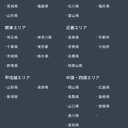
株式会社上田商店
宮城県
福島県
石川県
福井県
株式会社新東
株式会社森上製油所
山形県
富山県
株式会社森田屋燃料
関東エリア
近畿エリア
株式会社杉浦林産給油所
株式会社清川商店
埼玉県
神奈川県
滋賀県
京都府
株式会社西春日井農協JA西春日井エナジーLPガス
千葉県
東京都
奈良県
大阪府
株式会社青木サービス
茨城県
栃木県
兵庫県
株式会社石川鉄沖商店
株式会社石泰商会
群馬県
和歌山県
株式会社第一ガス商会
株式会社鷹羽商店
甲信越エリア
中国・四国エリア
株式会社中屋
山梨県
長野県
岡山県
広島県
株式会社中部燃料
新潟県
鳥取県
島根県
株式会社土川油店 L.P.G充填所
株式会社土川油店稲沢西SS
山口県
愛媛県
株式会社藤源商店
香川県
徳島県
株式会社内田プロパン
株式会社飯田ガス
高知県