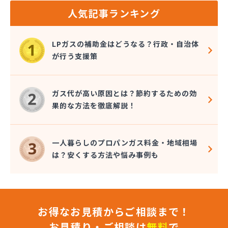
株式会社ガステム
人気記事ランキング
株式会社ガスパル 岡崎販売所
株式会社カネコ
株式会社カネ庄
LPガスの補助金はどうなる？行政・自治体
株式会社クラシアン岡崎支社
が行う支援策
株式会社コクネ
株式会社コザカヤ 春日井営業所
株式会社コジマガス
ガス代が高い原因とは？節約するための効
株式会社コジマガス ライフアップサポート
果的な方法を徹底解説！
株式会社コンプロ産工
株式会社シェル石油豊橋LPG充填工場
株式会社しんせきプロパン部
一人暮らしのプロパンガス料金・地域相場
株式会社スギサン化学
は？安くする方法や悩み事例も
株式会社スマイルガステクノロジー
株式会社タマヤガスサービス
株式会社テラモト
株式会社ナガシマ
お得なお見積からご相談まで！
株式会社バンノ
株式会社フジプロ
お見積り・ご相談は
無料
で