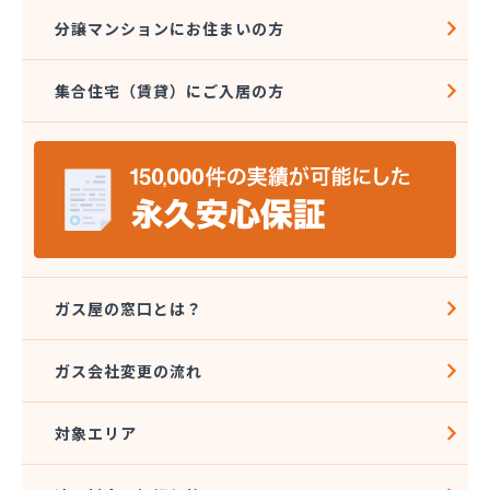
愛知県LPガス協会東三河支部
分譲マンションにお住まいの方
愛知高圧株式会社容器検査工場
愛北液化ガス協組江南営業所
集合住宅（賃貸）にご入居の方
旭プロパン
安城ガス株式会社
伊藤プロパン
伊藤忠エネクスホームライフ中部株式会社 碧南営
業所
伊藤忠エネクスホームライフ中部株式会社 名古屋
支店
稲垣商事
稲垣商店
ガス屋の窓口とは？
栄生プロパンガス有限会社
栄燃料
ガス会社変更の流れ
栄燃料合資会社
奥田米穀店
対象エリア
加藤燃料店
加藤豊昭
河村燃料店