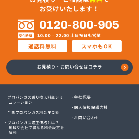
株式会社フジプロ刈谷営業所
お受けいたします！
株式会社ホームガス東海
株式会社ホームガス東海 楽田ショップ
0120-800-905
株式会社マルエイ名古屋支店
株式会社マルコー
土日祝日も営業
10:00 - 22:00
受付時間
株式会社マルハチ
通話料無料
スマホもOK
株式会社マルマン
株式会社モリシ太商店
株式会社ヤマアキ
お見積り・お問い合せはコチラ
株式会社よしや商店
株式会社リピックス
株式会社リピックス
株式会社リピックス 江南センター
会社概要
プロパンガス乗り換え料金シミ
株式会社リピックス 春日井センター
ュレーション
個人情報保護方針
株式会社伊藤次郎商店
全国プロパンガス料金早見表
株式会社一プロ
お問い合わせ
プロパンガス適正価格とは？
株式会社稲藤商店
地域や会社で異なる料金設定を
株式会社稲葉エネクス
解説
株式会社稲葉エネクス 本社・常滑南給油所