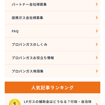
株式会社アドニス
パートナー会社様募集
株式会社アブカン 本店営業所
株式会社あみや商事 新城支店
提携ガス会社様募集
株式会社あみや商事 本社
株式会社あみや商事 豊川営業所
FAQ
株式会社エイチティーピー
株式会社エイチティーピー
株式会社エス・アイ東海
プロパンガスのしくみ
株式会社エネサンス中部 岡崎営業所
株式会社オーテック
プロパンガスお役立ち情報
株式会社オーテック
株式会社オーテック 西三河営業所
プロパンガス用語集
株式会社ガスキット
株式会社ガステクノサーブ
株式会社ガステム
人気記事ランキング
株式会社ガスパル 岡崎販売所
株式会社カネコ
株式会社カネ庄
LPガスの補助金はどうなる？行政・自治体
株式会社クラシアン岡崎支社