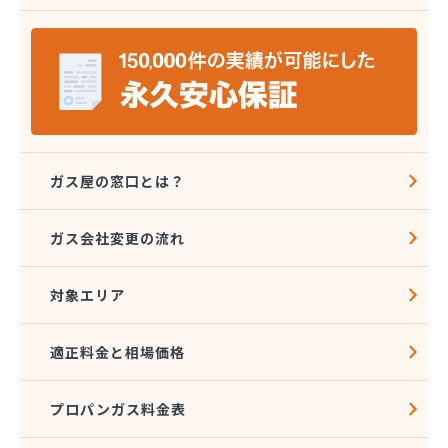
安城ガス株式会社
伊藤プロパン
伊藤忠エネクスホームライフ中部株式会社 碧南営
業所
伊藤忠エネクスホームライフ中部株式会社 名古屋
支店
稲垣商事
稲垣商店
ガス屋の窓口とは？
栄生プロパンガス有限会社
栄燃料
ガス会社変更の流れ
栄燃料合資会社
奥田米穀店
対象エリア
加藤燃料店
加藤豊昭
河村燃料店
適正料金と相場価格
花とプロパンの店
柿田燃料店
プロパンガス料金表
角広ガス
割又商店