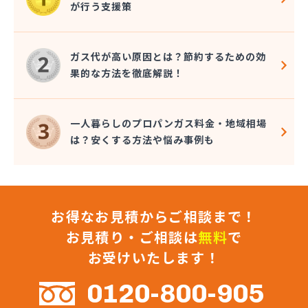
が行う支援策
株式会社コクネ
株式会社コザカヤ 春日井営業所
株式会社コジマガス
ガス代が高い原因とは？節約するための効
株式会社コジマガス ライフアップサポート
果的な方法を徹底解説！
株式会社コンプロ産工
株式会社シェル石油豊橋LPG充填工場
株式会社しんせきプロパン部
一人暮らしのプロパンガス料金・地域相場
株式会社スギサン化学
は？安くする方法や悩み事例も
株式会社スマイルガステクノロジー
株式会社タマヤガスサービス
株式会社テラモト
株式会社ナガシマ
お得なお見積からご相談まで！
株式会社バンノ
株式会社フジプロ
お見積り・ご相談は
無料
で
株式会社フジプロ刈谷営業所
お受けいたします！
株式会社ホームガス東海
株式会社ホームガス東海 楽田ショップ
0120-800-905
株式会社マルエイ名古屋支店