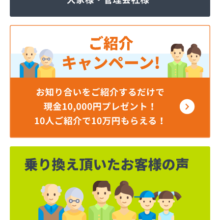
ジェイエイ・トービス株式会社 ガス課
ジェイエイ・トービス株式会社 名古屋営業所
ダイイチガスコム株式会社
ダイイチガスコム株式会社 尾張営業所
チリウヒーターサービス
ツバメガス株式会社新城営業所
ニイミガス株式会社
ニイミ産業株式会社 本部・ホームガス
ニイミ産業株式会社 ホームガス 名古屋西営業所
ニイミ産業株式会社 尾張旭営業所
ハタスビルダー株式会社 リボンガス
ひまわり農協 燃料課・プロパンガス
フジオートステーション
フジヨシ商店
フルタ鹿乗店
ます角商店
マルタケ株式会社
マルト尾関商店
ミライフ西日本株式会社名古屋店