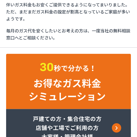
ガスショップイチカワ
伴いガス料金もお安くご提供できるようになってまいりました。
ガステックサービス株式会社 安城営業所
ただ、まだまだガス料金の設定が割高となっているご家庭が多い
ガステックサービス株式会社 西三河支店
ようです。
ガステックサービス株式会社 岡崎営業所
毎月のガス代を安くしたいとお考えの方は、一度当社の無料相談
ガステックサービス株式会社 蒲郡営業所
窓口へとご相談ください。
ガステックサービス株式会社 吉良営業所
ガステックサービス株式会社 新城営業所
ガステックサービス株式会社 西尾営業所
ガステックサービス株式会社 知立営業所
ガステックサービス株式会社 尾張支店 春日井営
業所
ガステックサービス株式会社 豊川営業所
カナダプロパン有限会社
カネテン商店
かね安商店
カネ庄津島店
コメリン
サーラプラザ蒲郡
サンダイ燃料店