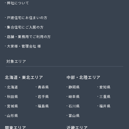
弊社について
株式会社桑原商事
株式会社絹庄ガス部
戸建住宅にお住まいの方
株式会社元久商店
株式会社古田商店
集合住宅にご入居の方
株式会社光プロパン瓦斯商会
店舗・業務用でご利用の方
株式会社三好ガス
株式会社山源服部商会
大家様・管理会社 様
株式会社山三商会
株式会社山新プロパン部
対象エリア
株式会社山田幸一商店
株式会社山本商店
北海道・東北エリア
中部・北陸エリア
株式会社小林本店
北海道
青森県
静岡県
愛知県
株式会社小林本店稲沢店
株式会社松村プロパン部
秋田県
岩手県
岐阜県
三重県
株式会社上田商店
宮城県
福島県
石川県
福井県
株式会社新東
株式会社森上製油所
山形県
富山県
株式会社森田屋燃料
関東エリア
近畿エリア
株式会社杉浦林産給油所