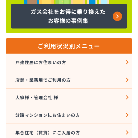
ヤマサ共和ライフ株式会社 一宮営業所
ヤマサ共和ライフ株式会社 一色営業所
ヤマサ共和ライフ株式会社 江南営業所
ヤマサ共和ライフ株式会社 三河営業所
ヤマサ共和ライフ株式会社 三州営業所
ヤマサ共和ライフ株式会社 豊川営業所
ご利用状況別メニュー
ヤマサ共和ライフ株式会社 名古屋西営業所
ヤマサ共和ライフ株式会社 緑営業所
戸建住居にお住まいの方
ヤマサ高圧株式会社
ヤマサ總業株式会社
店舗・業務用でご利用の方
ヤマサ總業株式会社 愛知西支店
ヤマトク
リーグ馬場株式会社
大家様・管理会社 様
愛西市ガス協同組合
愛知県LPガス協会東三河支部
分譲マンションにお住まいの方
愛知高圧株式会社容器検査工場
愛北液化ガス協組江南営業所
集合住宅（賃貸）にご入居の方
旭プロパン