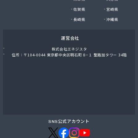
株式会社油直 オートガススタンド
佐賀県
宮崎県
株式会社油直 松久営業所
株式会社鈴木プロパン
長崎県
沖縄県
蒲郡ガス株式会社
刈谷ガス協組
運営会社
丸イ燃料株式会社
丸井商店外之原支店
株式会社エネジスタ
丸金薪炭店
住所：〒104-0044 東京都中央区明石町８−１ 聖路加タワー 34階
丸八商店
丸美瀬戸燃料株式会社
丸菱商事株式会社 LPG一宮営業所
丸菱商事株式会社 大府営業所
丸邦ガス住設株式会社
岩谷産業株式会社 三河営業所
岩田燃料株式会社
吉田石油店
橋本産業株式会社 名古屋営業所
SNS公式アカウント
玉屋プロパン株式会社
金桝屋