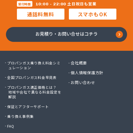
株式会社マルコー
土日祝日も営業
10:00 - 22:00
受付時間
株式会社マルハチ
通話料無料
スマホもOK
株式会社マルマン
株式会社モリシ太商店
株式会社ヤマアキ
お見積り・お問い合せはコチラ
株式会社よしや商店
株式会社リピックス
株式会社リピックス
株式会社リピックス 江南センター
会社概要
プロパンガス乗り換え料金シミ
株式会社リピックス 春日井センター
ュレーション
個人情報保護方針
株式会社伊藤次郎商店
全国プロパンガス料金早見表
株式会社一プロ
お問い合わせ
プロパンガス適正価格とは？
株式会社稲藤商店
地域や会社で異なる料金設定を
株式会社稲葉エネクス
解説
株式会社稲葉エネクス 本社・常滑南給油所
保証とアフターサポート
株式会社宇佐美プロパン
株式会社下林
乗り換え事例集
株式会社丸錦石油店
FAQ
株式会社熊谷産業