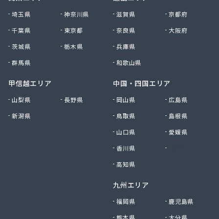
株式会社清川商店
埼玉県
神奈川県
滋賀県
京都府
株式会社西春日井農協JA西春日井エナジーLPガス
千葉県
東京都
奈良県
大阪府
株式会社青木サービス
茨城県
栃木県
兵庫県
株式会社石川鉄沖商店
株式会社石泰商会
群馬県
和歌山県
株式会社第一ガス商会
株式会社鷹羽商店
甲信越エリア
中国・四国エリア
株式会社中屋
山梨県
長野県
岡山県
広島県
株式会社中部燃料
新潟県
鳥取県
島根県
株式会社土川油店 L.P.G充填所
株式会社土川油店稲沢西SS
山口県
愛媛県
株式会社藤源商店
香川県
徳島県
株式会社内田プロパン
株式会社飯田ガス
高知県
株式会社富岡屋石油
九州エリア
株式会社堀井商店
株式会社油金商店
福岡県
鹿児島県
株式会社油直
熊本県
大分県