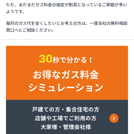
ガステックサービス株式会社 安城営業所
ただ、まだまだガス料金の設定が割高となっているご家庭が多い
ガステックサービス株式会社 西三河支店
ようです。
ガステックサービス株式会社 岡崎営業所
毎月のガス代を安くしたいとお考えの方は、一度当社の無料相談
ガステックサービス株式会社 蒲郡営業所
窓口へとご相談ください。
ガステックサービス株式会社 吉良営業所
ガステックサービス株式会社 新城営業所
ガステックサービス株式会社 西尾営業所
ガステックサービス株式会社 知立営業所
ガステックサービス株式会社 尾張支店 春日井営
業所
ガステックサービス株式会社 豊川営業所
カナダプロパン有限会社
カネテン商店
かね安商店
カネ庄津島店
コメリン
サーラプラザ蒲郡
サンダイ燃料店
ジェイエイ・トービス株式会社 ガス課