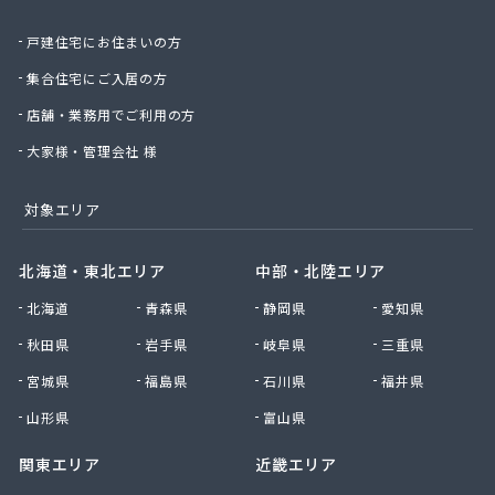
株式会社絹庄ガス部
戸建住宅にお住まいの方
株式会社元久商店
株式会社古田商店
集合住宅にご入居の方
株式会社光プロパン瓦斯商会
店舗・業務用でご利用の方
株式会社三好ガス
株式会社山源服部商会
大家様・管理会社 様
株式会社山三商会
株式会社山新プロパン部
対象エリア
株式会社山田幸一商店
株式会社山本商店
北海道・東北エリア
中部・北陸エリア
株式会社小林本店
北海道
青森県
静岡県
愛知県
株式会社小林本店稲沢店
株式会社松村プロパン部
秋田県
岩手県
岐阜県
三重県
株式会社上田商店
宮城県
福島県
石川県
福井県
株式会社新東
株式会社森上製油所
山形県
富山県
株式会社森田屋燃料
関東エリア
近畿エリア
株式会社杉浦林産給油所