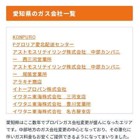
愛知県のガス会社一覧
KONPURO
Pグロリア愛北配送センター
アストモスリテイリング株式会社 中部カンパニ
ー 西三河営業所
アストモスリテイリング株式会社 中部カンパニ
ー 尾張営業所
アラキチ商店
イトープロパン株式会社
イワタニ東海株式会社 三河支店
イワタニ東海株式会社 豊川営業所
イワタニ東海株式会社 名古屋支店
イワタニ東海株式会社 名古屋南営業所
愛知県はここ数年でプロパンガス会社変更が盛んになったエリア
およべプロパン
です。中部地方のガス会社変更の中心となっており、その激化に
ガスショップイチカワ
伴いガス料金もお安くご提供できるようになってまいりました。