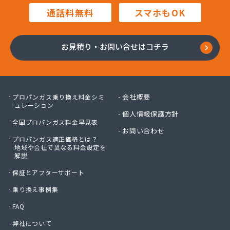
株式会社マルハチ
通話料無料
スマホもOK
株式会社マルマン
株式会社モリシ太商店
株式会社ヤマアキ
お見積り・お問い合せはコチラ
株式会社よしや商店
株式会社リピックス
株式会社リピックス
株式会社リピックス 江南センター
会社概要
プロパンガス乗り換え料金シミ
株式会社リピックス 春日井センター
ュレーション
個人情報保護方針
株式会社伊藤次郎商店
全国プロパンガス料金早見表
株式会社一プロ
お問い合わせ
プロパンガス適正価格とは？
株式会社稲藤商店
地域や会社で異なる料金設定を
株式会社稲葉エネクス
解説
株式会社稲葉エネクス 本社・常滑南給油所
保証とアフターサポート
株式会社宇佐美プロパン
株式会社下林
乗り換え事例集
株式会社丸錦石油店
FAQ
株式会社熊谷産業
弊社について
株式会社桑原商事