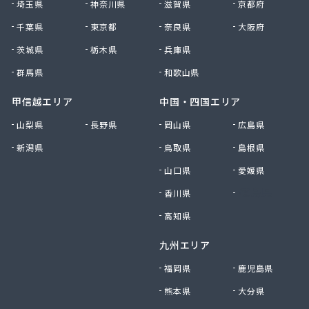
株式会社清川商店
埼玉県
神奈川県
滋賀県
京都府
株式会社西春日井農協JA西春日井エナジーLPガス
千葉県
東京都
奈良県
大阪府
株式会社青木サービス
茨城県
栃木県
兵庫県
株式会社石川鉄沖商店
株式会社石泰商会
群馬県
和歌山県
株式会社第一ガス商会
株式会社鷹羽商店
甲信越エリア
中国・四国エリア
株式会社中屋
山梨県
長野県
岡山県
広島県
株式会社中部燃料
新潟県
鳥取県
島根県
株式会社土川油店 L.P.G充填所
株式会社土川油店稲沢西SS
山口県
愛媛県
株式会社藤源商店
香川県
徳島県
株式会社内田プロパン
株式会社飯田ガス
高知県
株式会社富岡屋石油
九州エリア
株式会社堀井商店
株式会社油金商店
福岡県
鹿児島県
株式会社油直
熊本県
大分県
株式会社油直 オートガススタンド