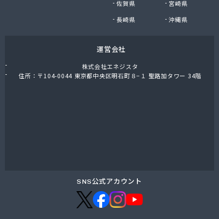
佐賀県
宮崎県
株式会社油直 松久営業所
株式会社鈴木プロパン
長崎県
沖縄県
蒲郡ガス株式会社
刈谷ガス協組
運営会社
丸イ燃料株式会社
丸井商店外之原支店
株式会社エネジスタ
丸金薪炭店
住所：〒104-0044 東京都中央区明石町８−１ 聖路加タワー 34階
丸八商店
丸美瀬戸燃料株式会社
丸菱商事株式会社 LPG一宮営業所
丸菱商事株式会社 大府営業所
丸邦ガス住設株式会社
岩谷産業株式会社 三河営業所
岩田燃料株式会社
吉田石油店
橋本産業株式会社 名古屋営業所
SNS公式アカウント
玉屋プロパン株式会社
金桝屋
熊沢燃料住設株式会社