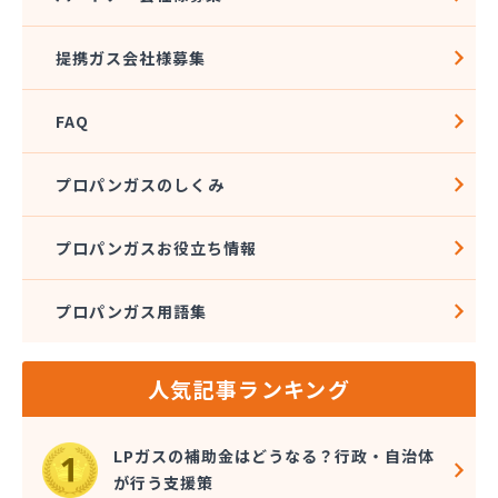
株式会社アブカン 本店営業所
株式会社あみや商事 新城支店
提携ガス会社様募集
株式会社あみや商事 本社
株式会社あみや商事 豊川営業所
FAQ
株式会社エイチティーピー
株式会社エイチティーピー
株式会社エス・アイ東海
プロパンガスのしくみ
株式会社エネサンス中部 岡崎営業所
株式会社オーテック
プロパンガスお役立ち情報
株式会社オーテック
株式会社オーテック 西三河営業所
プロパンガス用語集
株式会社ガスキット
株式会社ガステクノサーブ
株式会社ガステム
人気記事ランキング
株式会社ガスパル 岡崎販売所
株式会社カネコ
株式会社カネ庄
LPガスの補助金はどうなる？行政・自治体
株式会社クラシアン岡崎支社
が行う支援策