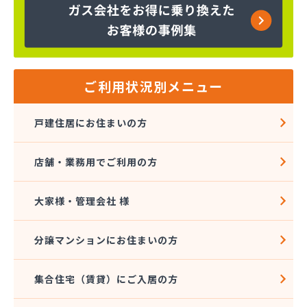
ヤマサ共和ライフ株式会社 一宮営業所
ヤマサ共和ライフ株式会社 一色営業所
ヤマサ共和ライフ株式会社 江南営業所
ヤマサ共和ライフ株式会社 三河営業所
ヤマサ共和ライフ株式会社 三州営業所
ヤマサ共和ライフ株式会社 豊川営業所
ご利用状況別メニュー
ヤマサ共和ライフ株式会社 名古屋西営業所
ヤマサ共和ライフ株式会社 緑営業所
戸建住居にお住まいの方
ヤマサ高圧株式会社
ヤマサ總業株式会社
店舗・業務用でご利用の方
ヤマサ總業株式会社 愛知西支店
ヤマトク
リーグ馬場株式会社
大家様・管理会社 様
愛西市ガス協同組合
愛知県LPガス協会東三河支部
分譲マンションにお住まいの方
愛知高圧株式会社容器検査工場
愛北液化ガス協組江南営業所
集合住宅（賃貸）にご入居の方
旭プロパン
安城ガス株式会社