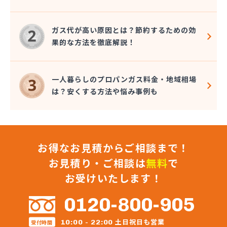
株式会社コクネ
株式会社コザカヤ 春日井営業所
株式会社コジマガス
ガス代が高い原因とは？節約するための効
株式会社コジマガス ライフアップサポート
果的な方法を徹底解説！
株式会社コンプロ産工
株式会社シェル石油豊橋LPG充填工場
株式会社しんせきプロパン部
一人暮らしのプロパンガス料金・地域相場
株式会社スギサン化学
は？安くする方法や悩み事例も
株式会社スマイルガステクノロジー
株式会社タマヤガスサービス
株式会社テラモト
株式会社ナガシマ
お得なお見積からご相談まで！
株式会社バンノ
株式会社フジプロ
お見積り・ご相談は
無料
で
株式会社フジプロ刈谷営業所
お受けいたします！
株式会社ホームガス東海
株式会社ホームガス東海 楽田ショップ
0120-800-905
株式会社マルエイ名古屋支店
株式会社マルコー
土日祝日も営業
10:00 - 22:00
受付時間