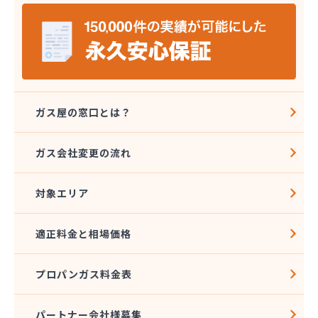
伊藤プロパン
伊藤忠エネクスホームライフ中部株式会社 碧南営
業所
伊藤忠エネクスホームライフ中部株式会社 名古屋
支店
稲垣商事
稲垣商店
ガス屋の窓口とは？
栄生プロパンガス有限会社
栄燃料
ガス会社変更の流れ
栄燃料合資会社
奥田米穀店
対象エリア
加藤燃料店
加藤豊昭
河村燃料店
適正料金と相場価格
花とプロパンの店
柿田燃料店
プロパンガス料金表
角広ガス
割又商店
株式会社アドニス
パートナー会社様募集