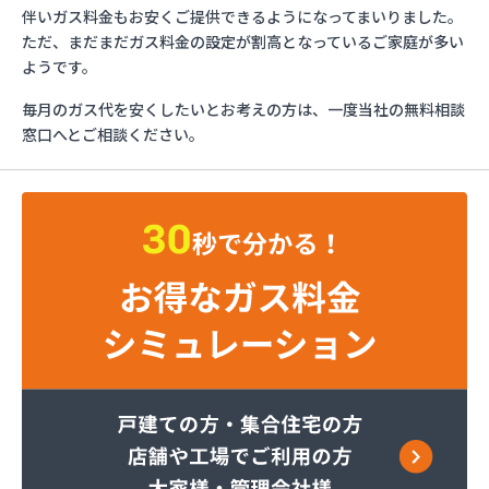
ガスショップイチカワ
伴いガス料金もお安くご提供できるようになってまいりました。
ガステックサービス株式会社 安城営業所
ただ、まだまだガス料金の設定が割高となっているご家庭が多い
ガステックサービス株式会社 西三河支店
ようです。
ガステックサービス株式会社 岡崎営業所
毎月のガス代を安くしたいとお考えの方は、一度当社の無料相談
ガステックサービス株式会社 蒲郡営業所
窓口へとご相談ください。
ガステックサービス株式会社 吉良営業所
ガステックサービス株式会社 新城営業所
ガステックサービス株式会社 西尾営業所
ガステックサービス株式会社 知立営業所
ガステックサービス株式会社 尾張支店 春日井営
業所
ガステックサービス株式会社 豊川営業所
カナダプロパン有限会社
カネテン商店
かね安商店
カネ庄津島店
コメリン
サーラプラザ蒲郡
サンダイ燃料店