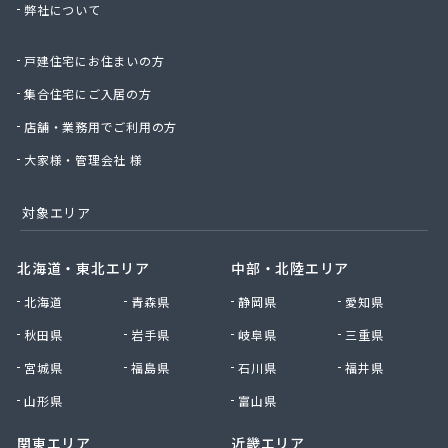
弊社について
株式会社桑原商事
株式会社絹庄ガス部
戸建住宅にお住まいの方
株式会社元久商店
株式会社古田商店
集合住宅にご入居の方
株式会社光プロパン瓦斯商会
店舗・業務用でご利用の方
株式会社三好ガス
株式会社山源服部商会
大家様・管理会社 様
株式会社山三商会
株式会社山新プロパン部
対象エリア
株式会社山田幸一商店
株式会社山本商店
北海道・東北エリア
中部・北陸エリア
株式会社小林本店
北海道
青森県
静岡県
愛知県
株式会社小林本店稲沢店
株式会社松村プロパン部
秋田県
岩手県
岐阜県
三重県
株式会社上田商店
宮城県
福島県
石川県
福井県
株式会社新東
株式会社森上製油所
山形県
富山県
株式会社森田屋燃料
関東エリア
近畿エリア
株式会社杉浦林産給油所