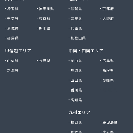
株式会社清川商店
埼玉県
神奈川県
滋賀県
京都府
株式会社西春日井農協JA西春日井エナジーLPガス
千葉県
東京都
奈良県
大阪府
株式会社青木サービス
茨城県
栃木県
兵庫県
株式会社石川鉄沖商店
株式会社石泰商会
群馬県
和歌山県
株式会社第一ガス商会
株式会社鷹羽商店
甲信越エリア
中国・四国エリア
株式会社中屋
山梨県
長野県
岡山県
広島県
株式会社中部燃料
新潟県
鳥取県
島根県
株式会社土川油店 L.P.G充填所
株式会社土川油店稲沢西SS
山口県
愛媛県
株式会社藤源商店
香川県
徳島県
株式会社内田プロパン
株式会社飯田ガス
高知県
株式会社富岡屋石油
九州エリア
株式会社堀井商店
株式会社油金商店
福岡県
鹿児島県
株式会社油直
熊本県
大分県