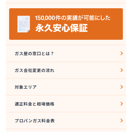
安城ガス株式会社
伊藤プロパン
伊藤忠エネクスホームライフ中部株式会社 碧南営
業所
伊藤忠エネクスホームライフ中部株式会社 名古屋
支店
稲垣商事
稲垣商店
ガス屋の窓口とは？
栄生プロパンガス有限会社
栄燃料
ガス会社変更の流れ
栄燃料合資会社
奥田米穀店
対象エリア
加藤燃料店
加藤豊昭
河村燃料店
適正料金と相場価格
花とプロパンの店
柿田燃料店
プロパンガス料金表
角広ガス
割又商店