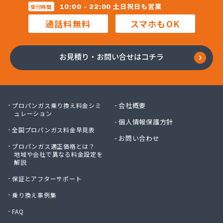
株式会社マルコー
土日祝日も営業
10:00 - 22:00
受付時間
株式会社マルハチ
通話料無料
スマホもOK
株式会社マルマン
株式会社モリシ太商店
株式会社ヤマアキ
お見積り・お問い合せはコチラ
株式会社よしや商店
株式会社リピックス
株式会社リピックス
株式会社リピックス 江南センター
会社概要
プロパンガス乗り換え料金シミ
株式会社リピックス 春日井センター
ュレーション
個人情報保護方針
株式会社伊藤次郎商店
全国プロパンガス料金早見表
株式会社一プロ
お問い合わせ
プロパンガス適正価格とは？
株式会社稲藤商店
地域や会社で異なる料金設定を
株式会社稲葉エネクス
解説
株式会社稲葉エネクス 本社・常滑南給油所
保証とアフターサポート
株式会社宇佐美プロパン
株式会社下林
乗り換え事例集
株式会社丸錦石油店
FAQ
株式会社熊谷産業