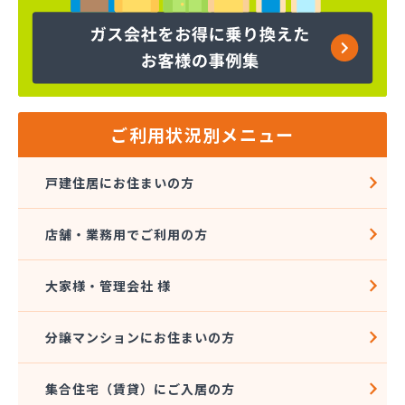
ヤマサ共和ライフ株式会社 一宮営業所
ヤマサ共和ライフ株式会社 一色営業所
ヤマサ共和ライフ株式会社 江南営業所
ヤマサ共和ライフ株式会社 三河営業所
ヤマサ共和ライフ株式会社 三州営業所
ヤマサ共和ライフ株式会社 豊川営業所
ご利用状況別メニュー
ヤマサ共和ライフ株式会社 名古屋西営業所
ヤマサ共和ライフ株式会社 緑営業所
戸建住居にお住まいの方
ヤマサ高圧株式会社
ヤマサ總業株式会社
店舗・業務用でご利用の方
ヤマサ總業株式会社 愛知西支店
ヤマトク
リーグ馬場株式会社
大家様・管理会社 様
愛西市ガス協同組合
愛知県LPガス協会東三河支部
分譲マンションにお住まいの方
愛知高圧株式会社容器検査工場
愛北液化ガス協組江南営業所
集合住宅（賃貸）にご入居の方
旭プロパン