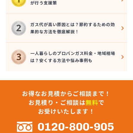
が行う支援策
株式会社コクネ
株式会社コザカヤ 春日井営業所
株式会社コジマガス
ガス代が高い原因とは？節約するための効
株式会社コジマガス ライフアップサポート
果的な方法を徹底解説！
株式会社コンプロ産工
株式会社シェル石油豊橋LPG充填工場
株式会社しんせきプロパン部
一人暮らしのプロパンガス料金・地域相場
株式会社スギサン化学
は？安くする方法や悩み事例も
株式会社スマイルガステクノロジー
株式会社タマヤガスサービス
株式会社テラモト
株式会社ナガシマ
お得なお見積からご相談まで！
株式会社バンノ
株式会社フジプロ
お見積り・ご相談は
無料
で
株式会社フジプロ刈谷営業所
お受けいたします！
株式会社ホームガス東海
株式会社ホームガス東海 楽田ショップ
0120-800-905
株式会社マルエイ名古屋支店