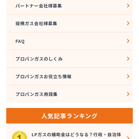
株式会社アドニス
パートナー会社様募集
株式会社アブカン 本店営業所
株式会社あみや商事 新城支店
提携ガス会社様募集
株式会社あみや商事 本社
株式会社あみや商事 豊川営業所
FAQ
株式会社エイチティーピー
株式会社エイチティーピー
株式会社エス・アイ東海
プロパンガスのしくみ
株式会社エネサンス中部 岡崎営業所
株式会社オーテック
プロパンガスお役立ち情報
株式会社オーテック
株式会社オーテック 西三河営業所
プロパンガス用語集
株式会社ガスキット
株式会社ガステクノサーブ
株式会社ガステム
人気記事ランキング
株式会社ガスパル 岡崎販売所
株式会社カネコ
株式会社カネ庄
LPガスの補助金はどうなる？行政・自治体
株式会社クラシアン岡崎支社