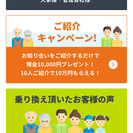
ジェイエイ・トービス株式会社 ガス課
ジェイエイ・トービス株式会社 名古屋営業所
ダイイチガスコム株式会社
ダイイチガスコム株式会社 尾張営業所
チリウヒーターサービス
ツバメガス株式会社新城営業所
ニイミガス株式会社
ニイミ産業株式会社 本部・ホームガス
ニイミ産業株式会社 ホームガス 名古屋西営業所
ニイミ産業株式会社 尾張旭営業所
ハタスビルダー株式会社 リボンガス
ひまわり農協 燃料課・プロパンガス
フジオートステーション
フジヨシ商店
フルタ鹿乗店
ます角商店
マルタケ株式会社
マルト尾関商店
ミライフ西日本株式会社名古屋店