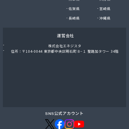
株式会社油直 オートガススタンド
佐賀県
宮崎県
株式会社油直 松久営業所
株式会社鈴木プロパン
長崎県
沖縄県
蒲郡ガス株式会社
刈谷ガス協組
運営会社
丸イ燃料株式会社
丸井商店外之原支店
株式会社エネジスタ
丸金薪炭店
住所：〒104-0044 東京都中央区明石町８−１ 聖路加タワー 34階
丸八商店
丸美瀬戸燃料株式会社
丸菱商事株式会社 LPG一宮営業所
丸菱商事株式会社 大府営業所
丸邦ガス住設株式会社
岩谷産業株式会社 三河営業所
岩田燃料株式会社
吉田石油店
橋本産業株式会社 名古屋営業所
SNS公式アカウント
玉屋プロパン株式会社
金桝屋