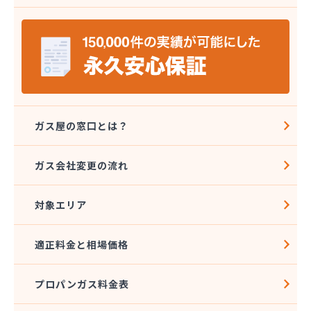
安城ガス株式会社
伊藤プロパン
伊藤忠エネクスホームライフ中部株式会社 碧南営
業所
伊藤忠エネクスホームライフ中部株式会社 名古屋
支店
稲垣商事
稲垣商店
ガス屋の窓口とは？
栄生プロパンガス有限会社
栄燃料
ガス会社変更の流れ
栄燃料合資会社
奥田米穀店
対象エリア
加藤燃料店
加藤豊昭
河村燃料店
適正料金と相場価格
花とプロパンの店
柿田燃料店
プロパンガス料金表
角広ガス
割又商店