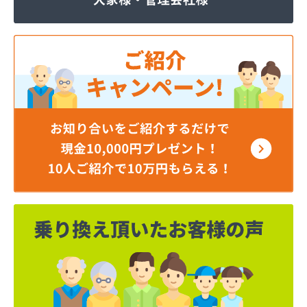
ジェイエイ・トービス株式会社 ガス課
ジェイエイ・トービス株式会社 名古屋営業所
ダイイチガスコム株式会社
ダイイチガスコム株式会社 尾張営業所
チリウヒーターサービス
ツバメガス株式会社新城営業所
ニイミガス株式会社
ニイミ産業株式会社 本部・ホームガス
ニイミ産業株式会社 ホームガス 名古屋西営業所
ニイミ産業株式会社 尾張旭営業所
ハタスビルダー株式会社 リボンガス
ひまわり農協 燃料課・プロパンガス
フジオートステーション
フジヨシ商店
フルタ鹿乗店
ます角商店
マルタケ株式会社
マルト尾関商店
ミライフ西日本株式会社名古屋店