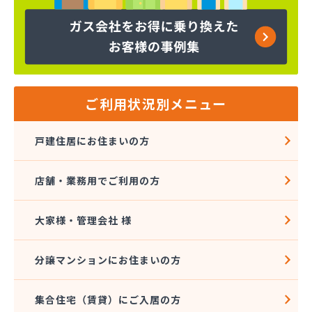
ヤマサ共和ライフ株式会社 一宮営業所
ヤマサ共和ライフ株式会社 一色営業所
ヤマサ共和ライフ株式会社 江南営業所
ヤマサ共和ライフ株式会社 三河営業所
ヤマサ共和ライフ株式会社 三州営業所
ヤマサ共和ライフ株式会社 豊川営業所
ご利用状況別メニュー
ヤマサ共和ライフ株式会社 名古屋西営業所
ヤマサ共和ライフ株式会社 緑営業所
戸建住居にお住まいの方
ヤマサ高圧株式会社
ヤマサ總業株式会社
店舗・業務用でご利用の方
ヤマサ總業株式会社 愛知西支店
ヤマトク
リーグ馬場株式会社
大家様・管理会社 様
愛西市ガス協同組合
愛知県LPガス協会東三河支部
分譲マンションにお住まいの方
愛知高圧株式会社容器検査工場
愛北液化ガス協組江南営業所
集合住宅（賃貸）にご入居の方
旭プロパン