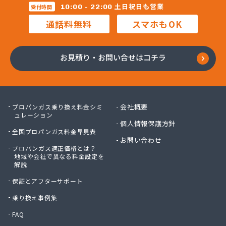
株式会社マルコー
土日祝日も営業
10:00 - 22:00
受付時間
株式会社マルハチ
通話料無料
スマホもOK
株式会社マルマン
株式会社モリシ太商店
株式会社ヤマアキ
お見積り・お問い合せはコチラ
株式会社よしや商店
株式会社リピックス
株式会社リピックス
株式会社リピックス 江南センター
会社概要
プロパンガス乗り換え料金シミ
株式会社リピックス 春日井センター
ュレーション
個人情報保護方針
株式会社伊藤次郎商店
全国プロパンガス料金早見表
株式会社一プロ
お問い合わせ
プロパンガス適正価格とは？
株式会社稲藤商店
地域や会社で異なる料金設定を
株式会社稲葉エネクス
解説
株式会社稲葉エネクス 本社・常滑南給油所
保証とアフターサポート
株式会社宇佐美プロパン
株式会社下林
乗り換え事例集
株式会社丸錦石油店
FAQ
株式会社熊谷産業