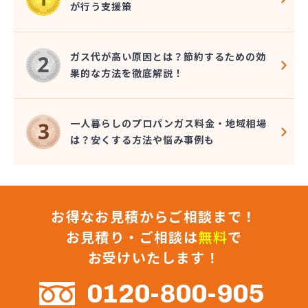
が行う支援策
株式会社コクネ
株式会社コザカヤ 春日井営業所
株式会社コジマガス
ガス代が高い原因とは？節約するための効
株式会社コジマガス ライフアップサポート
果的な方法を徹底解説！
株式会社コンプロ産工
株式会社シェル石油豊橋LPG充填工場
株式会社しんせきプロパン部
一人暮らしのプロパンガス料金・地域相場
株式会社スギサン化学
は？安くする方法や悩み事例も
株式会社スマイルガステクノロジー
株式会社タマヤガスサービス
株式会社テラモト
株式会社ナガシマ
お得なお見積からご相談まで！
株式会社バンノ
株式会社フジプロ
お見積り・ご相談は
無料
で
株式会社フジプロ刈谷営業所
お受けいたします！
株式会社ホームガス東海
株式会社ホームガス東海 楽田ショップ
0120-800-905
株式会社マルエイ名古屋支店