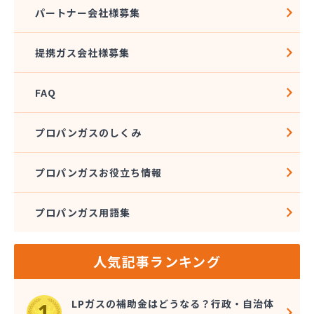
株式会社アドニス
パートナー会社様募集
株式会社アブカン 本店営業所
株式会社あみや商事 新城支店
提携ガス会社様募集
株式会社あみや商事 本社
株式会社あみや商事 豊川営業所
FAQ
株式会社エイチティーピー
株式会社エイチティーピー
株式会社エス・アイ東海
プロパンガスのしくみ
株式会社エネサンス中部 岡崎営業所
株式会社オーテック
プロパンガスお役立ち情報
株式会社オーテック
株式会社オーテック 西三河営業所
プロパンガス用語集
株式会社ガスキット
株式会社ガステクノサーブ
株式会社ガステム
人気記事ランキング
株式会社ガスパル 岡崎販売所
株式会社カネコ
株式会社カネ庄
LPガスの補助金はどうなる？行政・自治体
株式会社クラシアン岡崎支社