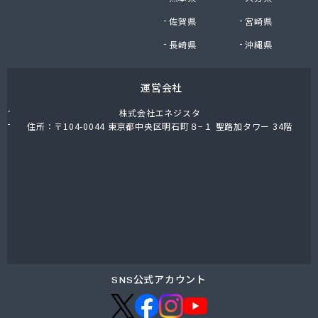
株式会社油直 オートガススタンド
佐賀県
宮崎県
株式会社油直 松久営業所
株式会社鈴木プロパン
長崎県
沖縄県
蒲郡ガス株式会社
刈谷ガス協組
運営会社
丸イ燃料株式会社
丸井商店外之原支店
株式会社エネジスタ
丸金薪炭店
住所：〒104-0044 東京都中央区明石町８−１ 聖路加タワー 34階
丸八商店
丸美瀬戸燃料株式会社
丸菱商事株式会社 LPG一宮営業所
丸菱商事株式会社 大府営業所
丸邦ガス住設株式会社
岩谷産業株式会社 三河営業所
岩田燃料株式会社
吉田石油店
橋本産業株式会社 名古屋営業所
SNS公式アカウント
玉屋プロパン株式会社
金桝屋