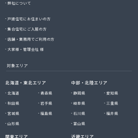
弊社について
株式会社桑原商事
株式会社絹庄ガス部
戸建住宅にお住まいの方
株式会社元久商店
株式会社古田商店
集合住宅にご入居の方
株式会社光プロパン瓦斯商会
店舗・業務用でご利用の方
株式会社三好ガス
株式会社山源服部商会
大家様・管理会社 様
株式会社山三商会
株式会社山新プロパン部
対象エリア
株式会社山田幸一商店
株式会社山本商店
北海道・東北エリア
中部・北陸エリア
株式会社小林本店
北海道
青森県
静岡県
愛知県
株式会社小林本店稲沢店
株式会社松村プロパン部
秋田県
岩手県
岐阜県
三重県
株式会社上田商店
宮城県
福島県
石川県
福井県
株式会社新東
株式会社森上製油所
山形県
富山県
株式会社森田屋燃料
関東エリア
近畿エリア
株式会社杉浦林産給油所