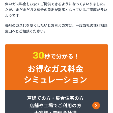
ガスショップイチカワ
伴いガス料金もお安くご提供できるようになってまいりました。
ガステックサービス株式会社 安城営業所
ただ、まだまだガス料金の設定が割高となっているご家庭が多い
ガステックサービス株式会社 西三河支店
ようです。
ガステックサービス株式会社 岡崎営業所
毎月のガス代を安くしたいとお考えの方は、一度当社の無料相談
ガステックサービス株式会社 蒲郡営業所
窓口へとご相談ください。
ガステックサービス株式会社 吉良営業所
ガステックサービス株式会社 新城営業所
ガステックサービス株式会社 西尾営業所
ガステックサービス株式会社 知立営業所
ガステックサービス株式会社 尾張支店 春日井営
業所
ガステックサービス株式会社 豊川営業所
カナダプロパン有限会社
カネテン商店
かね安商店
カネ庄津島店
コメリン
サーラプラザ蒲郡
サンダイ燃料店