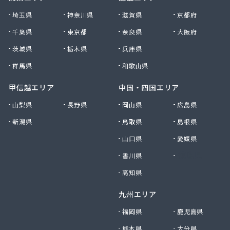
株式会社清川商店
埼玉県
神奈川県
滋賀県
京都府
株式会社西春日井農協JA西春日井エナジーLPガス
千葉県
東京都
奈良県
大阪府
株式会社青木サービス
茨城県
栃木県
兵庫県
株式会社石川鉄沖商店
株式会社石泰商会
群馬県
和歌山県
株式会社第一ガス商会
株式会社鷹羽商店
甲信越エリア
中国・四国エリア
株式会社中屋
山梨県
長野県
岡山県
広島県
株式会社中部燃料
新潟県
鳥取県
島根県
株式会社土川油店 L.P.G充填所
株式会社土川油店稲沢西SS
山口県
愛媛県
株式会社藤源商店
香川県
徳島県
株式会社内田プロパン
株式会社飯田ガス
高知県
株式会社富岡屋石油
九州エリア
株式会社堀井商店
株式会社油金商店
福岡県
鹿児島県
株式会社油直
熊本県
大分県