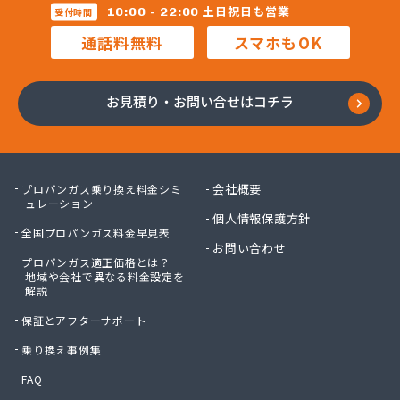
株式会社マルコー
土日祝日も営業
10:00 - 22:00
受付時間
株式会社マルハチ
通話料無料
スマホもOK
株式会社マルマン
株式会社モリシ太商店
株式会社ヤマアキ
お見積り・お問い合せはコチラ
株式会社よしや商店
株式会社リピックス
株式会社リピックス
株式会社リピックス 江南センター
会社概要
プロパンガス乗り換え料金シミ
株式会社リピックス 春日井センター
ュレーション
個人情報保護方針
株式会社伊藤次郎商店
全国プロパンガス料金早見表
株式会社一プロ
お問い合わせ
プロパンガス適正価格とは？
株式会社稲藤商店
地域や会社で異なる料金設定を
株式会社稲葉エネクス
解説
株式会社稲葉エネクス 本社・常滑南給油所
保証とアフターサポート
株式会社宇佐美プロパン
株式会社下林
乗り換え事例集
株式会社丸錦石油店
FAQ
株式会社熊谷産業