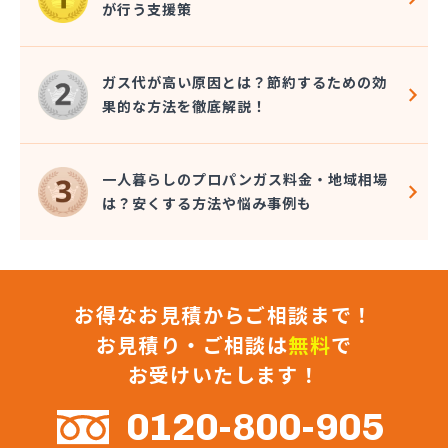
が行う支援策
株式会社コクネ
株式会社コザカヤ 春日井営業所
株式会社コジマガス
ガス代が高い原因とは？節約するための効
株式会社コジマガス ライフアップサポート
果的な方法を徹底解説！
株式会社コンプロ産工
株式会社シェル石油豊橋LPG充填工場
株式会社しんせきプロパン部
一人暮らしのプロパンガス料金・地域相場
株式会社スギサン化学
は？安くする方法や悩み事例も
株式会社スマイルガステクノロジー
株式会社タマヤガスサービス
株式会社テラモト
株式会社ナガシマ
お得なお見積からご相談まで！
株式会社バンノ
株式会社フジプロ
お見積り・ご相談は
無料
で
株式会社フジプロ刈谷営業所
お受けいたします！
株式会社ホームガス東海
株式会社ホームガス東海 楽田ショップ
0120-800-905
株式会社マルエイ名古屋支店