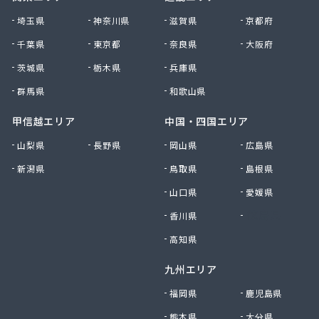
株式会社清川商店
埼玉県
神奈川県
滋賀県
京都府
株式会社西春日井農協JA西春日井エナジーLPガス
千葉県
東京都
奈良県
大阪府
株式会社青木サービス
茨城県
栃木県
兵庫県
株式会社石川鉄沖商店
株式会社石泰商会
群馬県
和歌山県
株式会社第一ガス商会
株式会社鷹羽商店
甲信越エリア
中国・四国エリア
株式会社中屋
山梨県
長野県
岡山県
広島県
株式会社中部燃料
新潟県
鳥取県
島根県
株式会社土川油店 L.P.G充填所
株式会社土川油店稲沢西SS
山口県
愛媛県
株式会社藤源商店
香川県
徳島県
株式会社内田プロパン
株式会社飯田ガス
高知県
株式会社富岡屋石油
九州エリア
株式会社堀井商店
株式会社油金商店
福岡県
鹿児島県
株式会社油直
熊本県
大分県