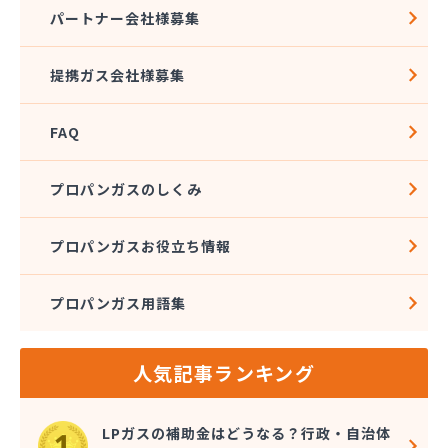
株式会社アドニス
パートナー会社様募集
株式会社アブカン 本店営業所
株式会社あみや商事 新城支店
提携ガス会社様募集
株式会社あみや商事 本社
株式会社あみや商事 豊川営業所
FAQ
株式会社エイチティーピー
株式会社エイチティーピー
株式会社エス・アイ東海
プロパンガスのしくみ
株式会社エネサンス中部 岡崎営業所
株式会社オーテック
プロパンガスお役立ち情報
株式会社オーテック
株式会社オーテック 西三河営業所
プロパンガス用語集
株式会社ガスキット
株式会社ガステクノサーブ
株式会社ガステム
人気記事ランキング
株式会社ガスパル 岡崎販売所
株式会社カネコ
株式会社カネ庄
LPガスの補助金はどうなる？行政・自治体
株式会社クラシアン岡崎支社