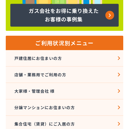
ヤマサ共和ライフ株式会社 一宮営業所
ヤマサ共和ライフ株式会社 一色営業所
ヤマサ共和ライフ株式会社 江南営業所
ヤマサ共和ライフ株式会社 三河営業所
ヤマサ共和ライフ株式会社 三州営業所
ヤマサ共和ライフ株式会社 豊川営業所
ご利用状況別メニュー
ヤマサ共和ライフ株式会社 名古屋西営業所
ヤマサ共和ライフ株式会社 緑営業所
戸建住居にお住まいの方
ヤマサ高圧株式会社
ヤマサ總業株式会社
店舗・業務用でご利用の方
ヤマサ總業株式会社 愛知西支店
ヤマトク
リーグ馬場株式会社
大家様・管理会社 様
愛西市ガス協同組合
愛知県LPガス協会東三河支部
分譲マンションにお住まいの方
愛知高圧株式会社容器検査工場
愛北液化ガス協組江南営業所
集合住宅（賃貸）にご入居の方
旭プロパン