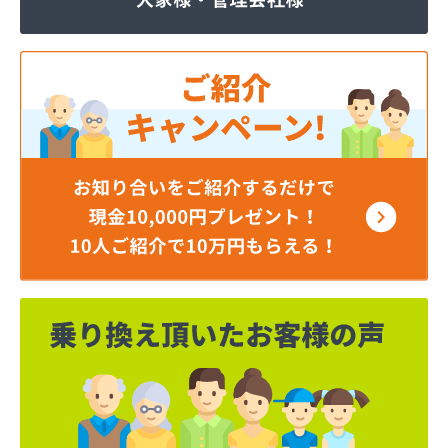
ジェイエイ・トービス株式会社 ガス課
ジェイエイ・トービス株式会社 名古屋営業所
ダイイチガスコム株式会社
ダイイチガスコム株式会社 尾張営業所
チリウヒーターサービス
ツバメガス株式会社新城営業所
ニイミガス株式会社
ニイミ産業株式会社 本部・ホームガス
ニイミ産業株式会社 ホームガス 名古屋西営業所
ニイミ産業株式会社 尾張旭営業所
ハタスビルダー株式会社 リボンガス
ひまわり農協 燃料課・プロパンガス
フジオートステーション
フジヨシ商店
フルタ鹿乗店
ます角商店
マルタケ株式会社
マルト尾関商店
ミライフ西日本株式会社名古屋店