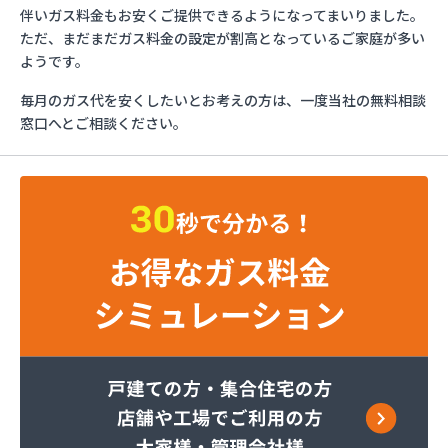
ガスショップイチカワ
伴いガス料金もお安くご提供できるようになってまいりました。
ガステックサービス株式会社 安城営業所
ただ、まだまだガス料金の設定が割高となっているご家庭が多い
ガステックサービス株式会社 西三河支店
ようです。
ガステックサービス株式会社 岡崎営業所
毎月のガス代を安くしたいとお考えの方は、一度当社の無料相談
ガステックサービス株式会社 蒲郡営業所
窓口へとご相談ください。
ガステックサービス株式会社 吉良営業所
ガステックサービス株式会社 新城営業所
ガステックサービス株式会社 西尾営業所
ガステックサービス株式会社 知立営業所
ガステックサービス株式会社 尾張支店 春日井営
業所
ガステックサービス株式会社 豊川営業所
カナダプロパン有限会社
カネテン商店
かね安商店
カネ庄津島店
コメリン
サーラプラザ蒲郡
サンダイ燃料店