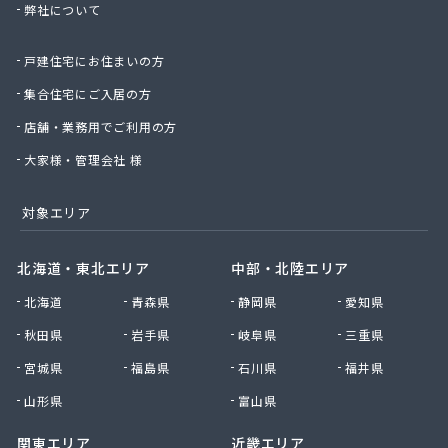
弊社について
株式会社桑原商事
株式会社絹庄ガス部
戸建住宅にお住まいの方
株式会社元久商店
株式会社古田商店
集合住宅にご入居の方
株式会社光プロパン瓦斯商会
店舗・業務用でご利用の方
株式会社三好ガス
株式会社山源服部商会
大家様・管理会社 様
株式会社山三商会
株式会社山新プロパン部
対象エリア
株式会社山田幸一商店
株式会社山本商店
北海道・東北エリア
中部・北陸エリア
株式会社小林本店
北海道
青森県
静岡県
愛知県
株式会社小林本店稲沢店
株式会社松村プロパン部
秋田県
岩手県
岐阜県
三重県
株式会社上田商店
宮城県
福島県
石川県
福井県
株式会社新東
株式会社森上製油所
山形県
富山県
株式会社森田屋燃料
関東エリア
近畿エリア
株式会社杉浦林産給油所