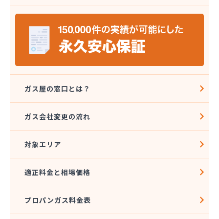
安城ガス株式会社
伊藤プロパン
伊藤忠エネクスホームライフ中部株式会社 碧南営
業所
伊藤忠エネクスホームライフ中部株式会社 名古屋
支店
稲垣商事
稲垣商店
ガス屋の窓口とは？
栄生プロパンガス有限会社
栄燃料
ガス会社変更の流れ
栄燃料合資会社
奥田米穀店
対象エリア
加藤燃料店
加藤豊昭
河村燃料店
適正料金と相場価格
花とプロパンの店
柿田燃料店
プロパンガス料金表
角広ガス
割又商店