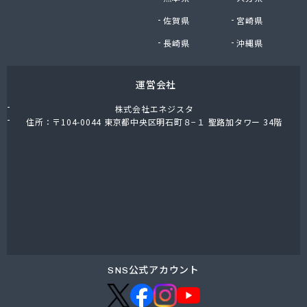
株式会社油直 オートガススタンド
佐賀県
宮崎県
株式会社油直 松久営業所
株式会社鈴木プロパン
長崎県
沖縄県
蒲郡ガス株式会社
刈谷ガス協組
運営会社
丸イ燃料株式会社
丸井商店外之原支店
株式会社エネジスタ
丸金薪炭店
住所：〒104-0044 東京都中央区明石町８−１ 聖路加タワー 34階
丸八商店
丸美瀬戸燃料株式会社
丸菱商事株式会社 LPG一宮営業所
丸菱商事株式会社 大府営業所
丸邦ガス住設株式会社
岩谷産業株式会社 三河営業所
岩田燃料株式会社
吉田石油店
橋本産業株式会社 名古屋営業所
SNS公式アカウント
玉屋プロパン株式会社
金桝屋