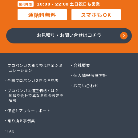
株式会社マルコー
土日祝日も営業
10:00 - 22:00
受付時間
株式会社マルハチ
通話料無料
スマホもOK
株式会社マルマン
株式会社モリシ太商店
株式会社ヤマアキ
お見積り・お問い合せはコチラ
株式会社よしや商店
株式会社リピックス
株式会社リピックス
株式会社リピックス 江南センター
会社概要
プロパンガス乗り換え料金シミ
株式会社リピックス 春日井センター
ュレーション
個人情報保護方針
株式会社伊藤次郎商店
全国プロパンガス料金早見表
株式会社一プロ
お問い合わせ
プロパンガス適正価格とは？
株式会社稲藤商店
地域や会社で異なる料金設定を
株式会社稲葉エネクス
解説
株式会社稲葉エネクス 本社・常滑南給油所
保証とアフターサポート
株式会社宇佐美プロパン
株式会社下林
乗り換え事例集
株式会社丸錦石油店
FAQ
株式会社熊谷産業