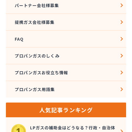
株式会社アドニス
パートナー会社様募集
株式会社アブカン 本店営業所
株式会社あみや商事 新城支店
提携ガス会社様募集
株式会社あみや商事 本社
株式会社あみや商事 豊川営業所
FAQ
株式会社エイチティーピー
株式会社エイチティーピー
株式会社エス・アイ東海
プロパンガスのしくみ
株式会社エネサンス中部 岡崎営業所
株式会社オーテック
プロパンガスお役立ち情報
株式会社オーテック
株式会社オーテック 西三河営業所
プロパンガス用語集
株式会社ガスキット
株式会社ガステクノサーブ
株式会社ガステム
人気記事ランキング
株式会社ガスパル 岡崎販売所
株式会社カネコ
株式会社カネ庄
LPガスの補助金はどうなる？行政・自治体
株式会社クラシアン岡崎支社