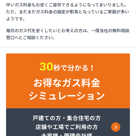
ガスショップイチカワ
伴いガス料金もお安くご提供できるようになってまいりました。
ガステックサービス株式会社 安城営業所
ただ、まだまだガス料金の設定が割高となっているご家庭が多い
ガステックサービス株式会社 西三河支店
ようです。
ガステックサービス株式会社 岡崎営業所
毎月のガス代を安くしたいとお考えの方は、一度当社の無料相談
ガステックサービス株式会社 蒲郡営業所
窓口へとご相談ください。
ガステックサービス株式会社 吉良営業所
ガステックサービス株式会社 新城営業所
ガステックサービス株式会社 西尾営業所
ガステックサービス株式会社 知立営業所
ガステックサービス株式会社 尾張支店 春日井営
業所
ガステックサービス株式会社 豊川営業所
カナダプロパン有限会社
カネテン商店
かね安商店
カネ庄津島店
コメリン
サーラプラザ蒲郡
サンダイ燃料店