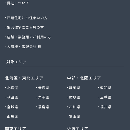
弊社について
株式会社桑原商事
株式会社絹庄ガス部
戸建住宅にお住まいの方
株式会社元久商店
株式会社古田商店
集合住宅にご入居の方
株式会社光プロパン瓦斯商会
店舗・業務用でご利用の方
株式会社三好ガス
株式会社山源服部商会
大家様・管理会社 様
株式会社山三商会
株式会社山新プロパン部
対象エリア
株式会社山田幸一商店
株式会社山本商店
北海道・東北エリア
中部・北陸エリア
株式会社小林本店
北海道
青森県
静岡県
愛知県
株式会社小林本店稲沢店
株式会社松村プロパン部
秋田県
岩手県
岐阜県
三重県
株式会社上田商店
宮城県
福島県
石川県
福井県
株式会社新東
株式会社森上製油所
山形県
富山県
株式会社森田屋燃料
関東エリア
近畿エリア
株式会社杉浦林産給油所