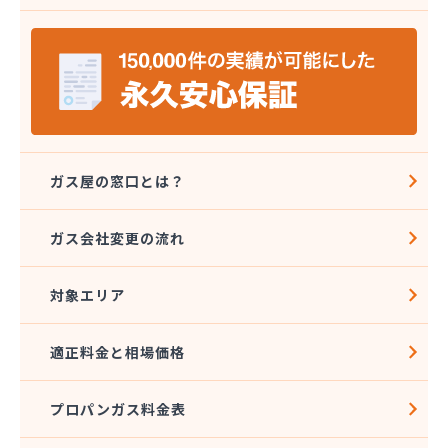
安城ガス株式会社
伊藤プロパン
伊藤忠エネクスホームライフ中部株式会社 碧南営
業所
伊藤忠エネクスホームライフ中部株式会社 名古屋
支店
稲垣商事
稲垣商店
ガス屋の窓口とは？
栄生プロパンガス有限会社
栄燃料
ガス会社変更の流れ
栄燃料合資会社
奥田米穀店
対象エリア
加藤燃料店
加藤豊昭
河村燃料店
適正料金と相場価格
花とプロパンの店
柿田燃料店
プロパンガス料金表
角広ガス
割又商店