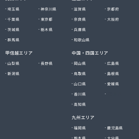
株式会社清川商店
埼玉県
神奈川県
滋賀県
京都府
株式会社西春日井農協JA西春日井エナジーLPガス
千葉県
東京都
奈良県
大阪府
株式会社青木サービス
茨城県
栃木県
兵庫県
株式会社石川鉄沖商店
株式会社石泰商会
群馬県
和歌山県
株式会社第一ガス商会
株式会社鷹羽商店
甲信越エリア
中国・四国エリア
株式会社中屋
山梨県
長野県
岡山県
広島県
株式会社中部燃料
新潟県
鳥取県
島根県
株式会社土川油店 L.P.G充填所
株式会社土川油店稲沢西SS
山口県
愛媛県
株式会社藤源商店
香川県
徳島県
株式会社内田プロパン
株式会社飯田ガス
高知県
株式会社富岡屋石油
九州エリア
株式会社堀井商店
株式会社油金商店
福岡県
鹿児島県
株式会社油直
熊本県
大分県