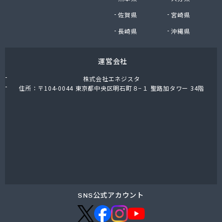
株式会社油直 オートガススタンド
佐賀県
宮崎県
株式会社油直 松久営業所
株式会社鈴木プロパン
長崎県
沖縄県
蒲郡ガス株式会社
刈谷ガス協組
運営会社
丸イ燃料株式会社
丸井商店外之原支店
株式会社エネジスタ
丸金薪炭店
住所：〒104-0044 東京都中央区明石町８−１ 聖路加タワー 34階
丸八商店
丸美瀬戸燃料株式会社
丸菱商事株式会社 LPG一宮営業所
丸菱商事株式会社 大府営業所
丸邦ガス住設株式会社
岩谷産業株式会社 三河営業所
岩田燃料株式会社
吉田石油店
橋本産業株式会社 名古屋営業所
SNS公式アカウント
玉屋プロパン株式会社
金桝屋