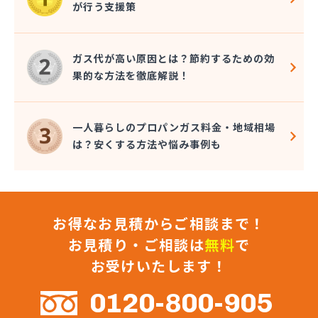
が行う支援策
株式会社コクネ
株式会社コザカヤ 春日井営業所
株式会社コジマガス
ガス代が高い原因とは？節約するための効
株式会社コジマガス ライフアップサポート
果的な方法を徹底解説！
株式会社コンプロ産工
株式会社シェル石油豊橋LPG充填工場
株式会社しんせきプロパン部
一人暮らしのプロパンガス料金・地域相場
株式会社スギサン化学
は？安くする方法や悩み事例も
株式会社スマイルガステクノロジー
株式会社タマヤガスサービス
株式会社テラモト
株式会社ナガシマ
お得なお見積からご相談まで！
株式会社バンノ
株式会社フジプロ
お見積り・ご相談は
無料
で
株式会社フジプロ刈谷営業所
お受けいたします！
株式会社ホームガス東海
株式会社ホームガス東海 楽田ショップ
0120-800-905
株式会社マルエイ名古屋支店