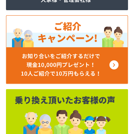
ジェイエイ・トービス株式会社 ガス課
ジェイエイ・トービス株式会社 名古屋営業所
ダイイチガスコム株式会社
ダイイチガスコム株式会社 尾張営業所
チリウヒーターサービス
ツバメガス株式会社新城営業所
ニイミガス株式会社
ニイミ産業株式会社 本部・ホームガス
ニイミ産業株式会社 ホームガス 名古屋西営業所
ニイミ産業株式会社 尾張旭営業所
ハタスビルダー株式会社 リボンガス
ひまわり農協 燃料課・プロパンガス
フジオートステーション
フジヨシ商店
フルタ鹿乗店
ます角商店
マルタケ株式会社
マルト尾関商店
ミライフ西日本株式会社名古屋店