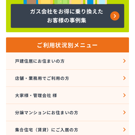
ヤマサ共和ライフ株式会社 一宮営業所
ヤマサ共和ライフ株式会社 一色営業所
ヤマサ共和ライフ株式会社 江南営業所
ヤマサ共和ライフ株式会社 三河営業所
ヤマサ共和ライフ株式会社 三州営業所
ヤマサ共和ライフ株式会社 豊川営業所
ご利用状況別メニュー
ヤマサ共和ライフ株式会社 名古屋西営業所
ヤマサ共和ライフ株式会社 緑営業所
戸建住居にお住まいの方
ヤマサ高圧株式会社
ヤマサ總業株式会社
店舗・業務用でご利用の方
ヤマサ總業株式会社 愛知西支店
ヤマトク
リーグ馬場株式会社
大家様・管理会社 様
愛西市ガス協同組合
愛知県LPガス協会東三河支部
分譲マンションにお住まいの方
愛知高圧株式会社容器検査工場
愛北液化ガス協組江南営業所
集合住宅（賃貸）にご入居の方
旭プロパン