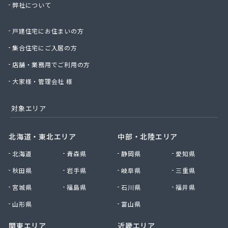
弊社について
株式会社桑原商事
株式会社絹庄ガス部
戸建住宅にお住まいの方
株式会社元久商店
株式会社古田商店
集合住宅にご入居の方
株式会社光プロパン瓦斯商会
店舗・業務用でご利用の方
株式会社三好ガス
株式会社山源服部商会
大家様・管理会社 様
株式会社山三商会
株式会社山新プロパン部
対象エリア
株式会社山田幸一商店
株式会社山本商店
北海道・東北エリア
中部・北陸エリア
株式会社小林本店
北海道
青森県
静岡県
愛知県
株式会社小林本店稲沢店
株式会社松村プロパン部
秋田県
岩手県
岐阜県
三重県
株式会社上田商店
宮城県
福島県
石川県
福井県
株式会社新東
株式会社森上製油所
山形県
富山県
株式会社森田屋燃料
関東エリア
近畿エリア
株式会社杉浦林産給油所