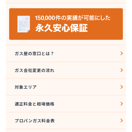
安城ガス株式会社
伊藤プロパン
伊藤忠エネクスホームライフ中部株式会社 碧南営
業所
伊藤忠エネクスホームライフ中部株式会社 名古屋
支店
稲垣商事
稲垣商店
ガス屋の窓口とは？
栄生プロパンガス有限会社
栄燃料
ガス会社変更の流れ
栄燃料合資会社
奥田米穀店
対象エリア
加藤燃料店
加藤豊昭
河村燃料店
適正料金と相場価格
花とプロパンの店
柿田燃料店
プロパンガス料金表
角広ガス
割又商店