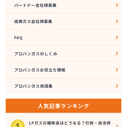
株式会社アドニス
パートナー会社様募集
株式会社アブカン 本店営業所
株式会社あみや商事 新城支店
提携ガス会社様募集
株式会社あみや商事 本社
株式会社あみや商事 豊川営業所
FAQ
株式会社エイチティーピー
株式会社エイチティーピー
株式会社エス・アイ東海
プロパンガスのしくみ
株式会社エネサンス中部 岡崎営業所
株式会社オーテック
プロパンガスお役立ち情報
株式会社オーテック
株式会社オーテック 西三河営業所
プロパンガス用語集
株式会社ガスキット
株式会社ガステクノサーブ
株式会社ガステム
人気記事ランキング
株式会社ガスパル 岡崎販売所
株式会社カネコ
株式会社カネ庄
LPガスの補助金はどうなる？行政・自治体
株式会社クラシアン岡崎支社