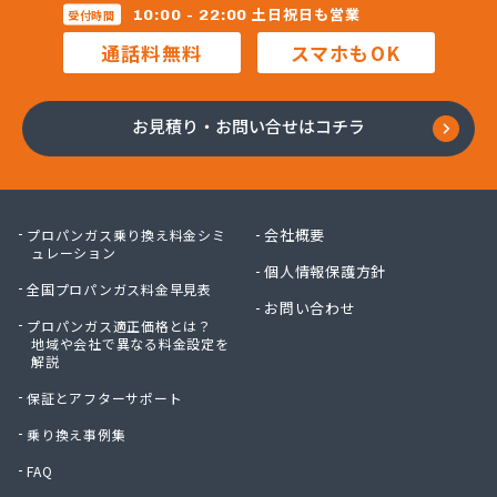
株式会社マルコー
土日祝日も営業
10:00 - 22:00
受付時間
株式会社マルハチ
通話料無料
スマホもOK
株式会社マルマン
株式会社モリシ太商店
株式会社ヤマアキ
お見積り・お問い合せはコチラ
株式会社よしや商店
株式会社リピックス
株式会社リピックス
株式会社リピックス 江南センター
会社概要
プロパンガス乗り換え料金シミ
株式会社リピックス 春日井センター
ュレーション
個人情報保護方針
株式会社伊藤次郎商店
全国プロパンガス料金早見表
株式会社一プロ
お問い合わせ
プロパンガス適正価格とは？
株式会社稲藤商店
地域や会社で異なる料金設定を
株式会社稲葉エネクス
解説
株式会社稲葉エネクス 本社・常滑南給油所
保証とアフターサポート
株式会社宇佐美プロパン
株式会社下林
乗り換え事例集
株式会社丸錦石油店
FAQ
株式会社熊谷産業