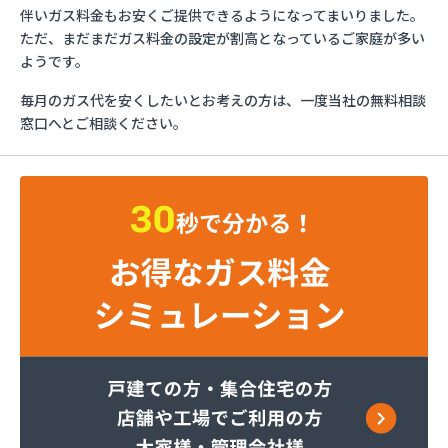
ガスショップイチカワ
伴いガス料金もお安くご提供できるようになってまいりました。
ガステックサービス株式会社 安城営業所
ただ、まだまだガス料金の設定が割高となっているご家庭が多い
ガステックサービス株式会社 西三河支店
ようです。
ガステックサービス株式会社 岡崎営業所
毎月のガス代を安くしたいとお考えの方は、一度当社の無料相談
ガステックサービス株式会社 蒲郡営業所
窓口へとご相談ください。
ガステックサービス株式会社 吉良営業所
ガステックサービス株式会社 新城営業所
ガステックサービス株式会社 西尾営業所
ガステックサービス株式会社 知立営業所
ガステックサービス株式会社 尾張支店 春日井営
業所
ガステックサービス株式会社 豊川営業所
カナダプロパン有限会社
カネテン商店
かね安商店
カネ庄津島店
コメリン
サーラプラザ蒲郡
サンダイ燃料店