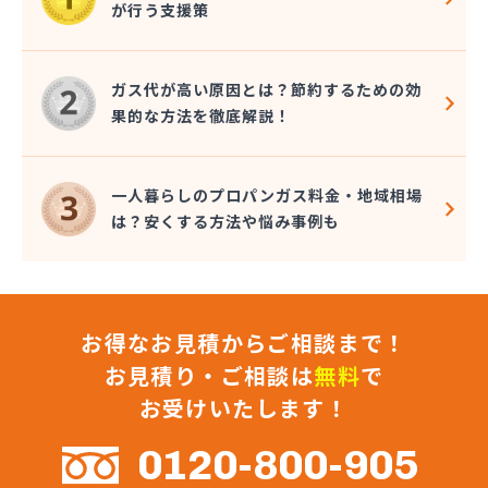
が行う支援策
株式会社コクネ
株式会社コザカヤ 春日井営業所
株式会社コジマガス
ガス代が高い原因とは？節約するための効
株式会社コジマガス ライフアップサポート
果的な方法を徹底解説！
株式会社コンプロ産工
株式会社シェル石油豊橋LPG充填工場
株式会社しんせきプロパン部
一人暮らしのプロパンガス料金・地域相場
株式会社スギサン化学
は？安くする方法や悩み事例も
株式会社スマイルガステクノロジー
株式会社タマヤガスサービス
株式会社テラモト
株式会社ナガシマ
お得なお見積からご相談まで！
株式会社バンノ
株式会社フジプロ
お見積り・ご相談は
無料
で
株式会社フジプロ刈谷営業所
お受けいたします！
株式会社ホームガス東海
株式会社ホームガス東海 楽田ショップ
0120-800-905
株式会社マルエイ名古屋支店