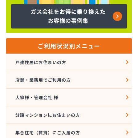
ヤマサ共和ライフ株式会社 一宮営業所
ヤマサ共和ライフ株式会社 一色営業所
ヤマサ共和ライフ株式会社 江南営業所
ヤマサ共和ライフ株式会社 三河営業所
ヤマサ共和ライフ株式会社 三州営業所
ヤマサ共和ライフ株式会社 豊川営業所
ご利用状況別メニュー
ヤマサ共和ライフ株式会社 名古屋西営業所
ヤマサ共和ライフ株式会社 緑営業所
戸建住居にお住まいの方
ヤマサ高圧株式会社
ヤマサ總業株式会社
店舗・業務用でご利用の方
ヤマサ總業株式会社 愛知西支店
ヤマトク
リーグ馬場株式会社
大家様・管理会社 様
愛西市ガス協同組合
愛知県LPガス協会東三河支部
分譲マンションにお住まいの方
愛知高圧株式会社容器検査工場
愛北液化ガス協組江南営業所
集合住宅（賃貸）にご入居の方
旭プロパン