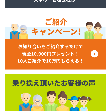
ジェイエイ・トービス株式会社 ガス課
ジェイエイ・トービス株式会社 名古屋営業所
ダイイチガスコム株式会社
ダイイチガスコム株式会社 尾張営業所
チリウヒーターサービス
ツバメガス株式会社新城営業所
ニイミガス株式会社
ニイミ産業株式会社 本部・ホームガス
ニイミ産業株式会社 ホームガス 名古屋西営業所
ニイミ産業株式会社 尾張旭営業所
ハタスビルダー株式会社 リボンガス
ひまわり農協 燃料課・プロパンガス
フジオートステーション
フジヨシ商店
フルタ鹿乗店
ます角商店
マルタケ株式会社
マルト尾関商店
ミライフ西日本株式会社名古屋店