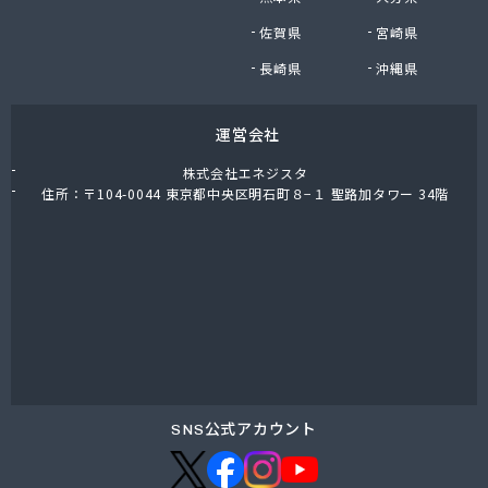
株式会社油直 オートガススタンド
佐賀県
宮崎県
株式会社油直 松久営業所
株式会社鈴木プロパン
長崎県
沖縄県
蒲郡ガス株式会社
刈谷ガス協組
運営会社
丸イ燃料株式会社
丸井商店外之原支店
株式会社エネジスタ
丸金薪炭店
住所：〒104-0044 東京都中央区明石町８−１ 聖路加タワー 34階
丸八商店
丸美瀬戸燃料株式会社
丸菱商事株式会社 LPG一宮営業所
丸菱商事株式会社 大府営業所
丸邦ガス住設株式会社
岩谷産業株式会社 三河営業所
岩田燃料株式会社
吉田石油店
橋本産業株式会社 名古屋営業所
SNS公式アカウント
玉屋プロパン株式会社
金桝屋