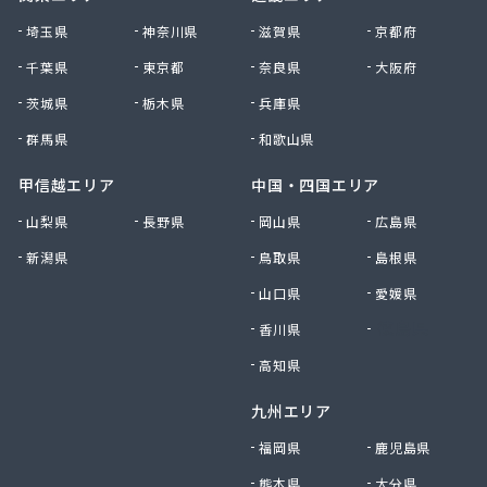
株式会社清川商店
埼玉県
神奈川県
滋賀県
京都府
株式会社西春日井農協JA西春日井エナジーLPガス
千葉県
東京都
奈良県
大阪府
株式会社青木サービス
茨城県
栃木県
兵庫県
株式会社石川鉄沖商店
株式会社石泰商会
群馬県
和歌山県
株式会社第一ガス商会
株式会社鷹羽商店
甲信越エリア
中国・四国エリア
株式会社中屋
山梨県
長野県
岡山県
広島県
株式会社中部燃料
新潟県
鳥取県
島根県
株式会社土川油店 L.P.G充填所
株式会社土川油店稲沢西SS
山口県
愛媛県
株式会社藤源商店
香川県
徳島県
株式会社内田プロパン
株式会社飯田ガス
高知県
株式会社富岡屋石油
九州エリア
株式会社堀井商店
株式会社油金商店
福岡県
鹿児島県
株式会社油直
熊本県
大分県