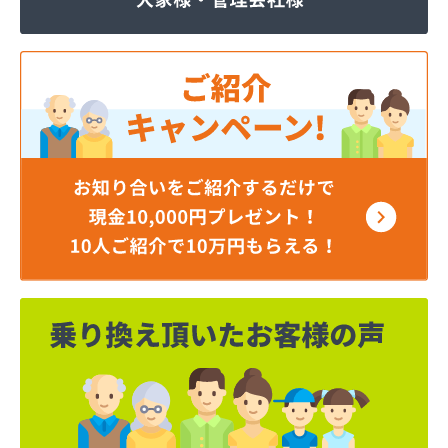
ジェイエイ・トービス株式会社 ガス課
ジェイエイ・トービス株式会社 名古屋営業所
ダイイチガスコム株式会社
ダイイチガスコム株式会社 尾張営業所
チリウヒーターサービス
ツバメガス株式会社新城営業所
ニイミガス株式会社
ニイミ産業株式会社 本部・ホームガス
ニイミ産業株式会社 ホームガス 名古屋西営業所
ニイミ産業株式会社 尾張旭営業所
ハタスビルダー株式会社 リボンガス
ひまわり農協 燃料課・プロパンガス
フジオートステーション
フジヨシ商店
フルタ鹿乗店
ます角商店
マルタケ株式会社
マルト尾関商店
ミライフ西日本株式会社名古屋店