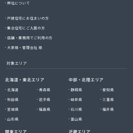
弊社について
株式会社桑原商事
株式会社絹庄ガス部
戸建住宅にお住まいの方
株式会社元久商店
株式会社古田商店
集合住宅にご入居の方
株式会社光プロパン瓦斯商会
店舗・業務用でご利用の方
株式会社三好ガス
株式会社山源服部商会
大家様・管理会社 様
株式会社山三商会
株式会社山新プロパン部
対象エリア
株式会社山田幸一商店
株式会社山本商店
北海道・東北エリア
中部・北陸エリア
株式会社小林本店
北海道
青森県
静岡県
愛知県
株式会社小林本店稲沢店
株式会社松村プロパン部
秋田県
岩手県
岐阜県
三重県
株式会社上田商店
宮城県
福島県
石川県
福井県
株式会社新東
株式会社森上製油所
山形県
富山県
株式会社森田屋燃料
関東エリア
近畿エリア
株式会社杉浦林産給油所