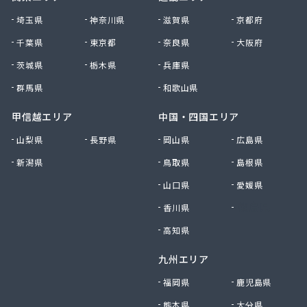
株式会社清川商店
埼玉県
神奈川県
滋賀県
京都府
株式会社西春日井農協JA西春日井エナジーLPガス
千葉県
東京都
奈良県
大阪府
株式会社青木サービス
茨城県
栃木県
兵庫県
株式会社石川鉄沖商店
株式会社石泰商会
群馬県
和歌山県
株式会社第一ガス商会
株式会社鷹羽商店
甲信越エリア
中国・四国エリア
株式会社中屋
山梨県
長野県
岡山県
広島県
株式会社中部燃料
新潟県
鳥取県
島根県
株式会社土川油店 L.P.G充填所
株式会社土川油店稲沢西SS
山口県
愛媛県
株式会社藤源商店
香川県
徳島県
株式会社内田プロパン
株式会社飯田ガス
高知県
株式会社富岡屋石油
九州エリア
株式会社堀井商店
株式会社油金商店
福岡県
鹿児島県
株式会社油直
熊本県
大分県