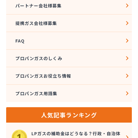
株式会社アドニス
パートナー会社様募集
株式会社アブカン 本店営業所
株式会社あみや商事 新城支店
提携ガス会社様募集
株式会社あみや商事 本社
株式会社あみや商事 豊川営業所
FAQ
株式会社エイチティーピー
株式会社エイチティーピー
株式会社エス・アイ東海
プロパンガスのしくみ
株式会社エネサンス中部 岡崎営業所
株式会社オーテック
プロパンガスお役立ち情報
株式会社オーテック
株式会社オーテック 西三河営業所
プロパンガス用語集
株式会社ガスキット
株式会社ガステクノサーブ
株式会社ガステム
人気記事ランキング
株式会社ガスパル 岡崎販売所
株式会社カネコ
株式会社カネ庄
LPガスの補助金はどうなる？行政・自治体
株式会社クラシアン岡崎支社