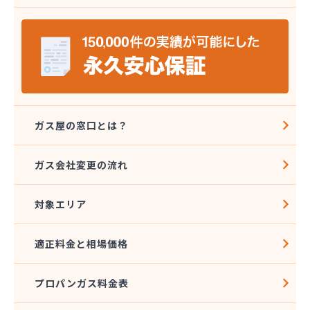
安城ガス株式会社
伊藤プロパン
伊藤忠エネクスホームライフ中部株式会社 碧南営
業所
伊藤忠エネクスホームライフ中部株式会社 名古屋
支店
稲垣商事
稲垣商店
ガス屋の窓口とは？
栄生プロパンガス有限会社
栄燃料
ガス会社変更の流れ
栄燃料合資会社
奥田米穀店
対象エリア
加藤燃料店
加藤豊昭
河村燃料店
適正料金と相場価格
花とプロパンの店
柿田燃料店
プロパンガス料金表
角広ガス
割又商店