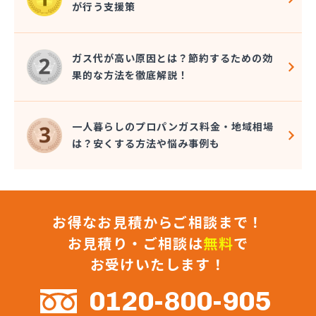
が行う支援策
株式会社コクネ
株式会社コザカヤ 春日井営業所
株式会社コジマガス
ガス代が高い原因とは？節約するための効
株式会社コジマガス ライフアップサポート
果的な方法を徹底解説！
株式会社コンプロ産工
株式会社シェル石油豊橋LPG充填工場
株式会社しんせきプロパン部
一人暮らしのプロパンガス料金・地域相場
株式会社スギサン化学
は？安くする方法や悩み事例も
株式会社スマイルガステクノロジー
株式会社タマヤガスサービス
株式会社テラモト
株式会社ナガシマ
お得なお見積からご相談まで！
株式会社バンノ
株式会社フジプロ
お見積り・ご相談は
無料
で
株式会社フジプロ刈谷営業所
お受けいたします！
株式会社ホームガス東海
株式会社ホームガス東海 楽田ショップ
0120-800-905
株式会社マルエイ名古屋支店