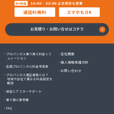
株式会社マルコー
土日祝日も営業
10:00 - 22:00
受付時間
株式会社マルハチ
通話料無料
スマホもOK
株式会社マルマン
株式会社モリシ太商店
株式会社ヤマアキ
お見積り・お問い合せはコチラ
株式会社よしや商店
株式会社リピックス
株式会社リピックス
株式会社リピックス 江南センター
会社概要
プロパンガス乗り換え料金シミ
株式会社リピックス 春日井センター
ュレーション
個人情報保護方針
株式会社伊藤次郎商店
全国プロパンガス料金早見表
株式会社一プロ
お問い合わせ
プロパンガス適正価格とは？
株式会社稲藤商店
地域や会社で異なる料金設定を
株式会社稲葉エネクス
解説
株式会社稲葉エネクス 本社・常滑南給油所
保証とアフターサポート
株式会社宇佐美プロパン
株式会社下林
乗り換え事例集
株式会社丸錦石油店
FAQ
株式会社熊谷産業