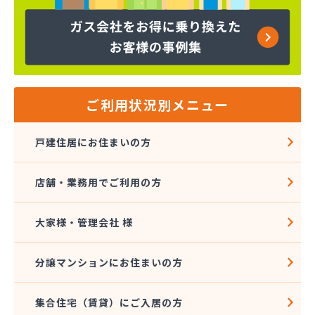
ヤマサ共和ライフ株式会社 一宮営業所
ヤマサ共和ライフ株式会社 一色営業所
ヤマサ共和ライフ株式会社 江南営業所
ヤマサ共和ライフ株式会社 三河営業所
ヤマサ共和ライフ株式会社 三州営業所
ヤマサ共和ライフ株式会社 豊川営業所
ご利用状況別メニュー
ヤマサ共和ライフ株式会社 名古屋西営業所
ヤマサ共和ライフ株式会社 緑営業所
戸建住居にお住まいの方
ヤマサ高圧株式会社
ヤマサ總業株式会社
店舗・業務用でご利用の方
ヤマサ總業株式会社 愛知西支店
ヤマトク
リーグ馬場株式会社
大家様・管理会社 様
愛西市ガス協同組合
愛知県LPガス協会東三河支部
分譲マンションにお住まいの方
愛知高圧株式会社容器検査工場
愛北液化ガス協組江南営業所
集合住宅（賃貸）にご入居の方
旭プロパン