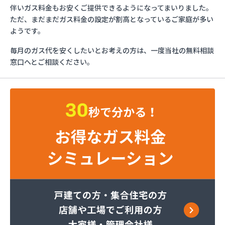
ガスショップイチカワ
伴いガス料金もお安くご提供できるようになってまいりました。
ガステックサービス株式会社 安城営業所
ただ、まだまだガス料金の設定が割高となっているご家庭が多い
ガステックサービス株式会社 西三河支店
ようです。
ガステックサービス株式会社 岡崎営業所
毎月のガス代を安くしたいとお考えの方は、一度当社の無料相談
ガステックサービス株式会社 蒲郡営業所
窓口へとご相談ください。
ガステックサービス株式会社 吉良営業所
ガステックサービス株式会社 新城営業所
ガステックサービス株式会社 西尾営業所
ガステックサービス株式会社 知立営業所
ガステックサービス株式会社 尾張支店 春日井営
業所
ガステックサービス株式会社 豊川営業所
カナダプロパン有限会社
カネテン商店
かね安商店
カネ庄津島店
コメリン
サーラプラザ蒲郡
サンダイ燃料店