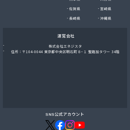
株式会社油直 オートガススタンド
佐賀県
宮崎県
株式会社油直 松久営業所
株式会社鈴木プロパン
長崎県
沖縄県
蒲郡ガス株式会社
刈谷ガス協組
運営会社
丸イ燃料株式会社
丸井商店外之原支店
株式会社エネジスタ
丸金薪炭店
住所：〒104-0044 東京都中央区明石町８−１ 聖路加タワー 34階
丸八商店
丸美瀬戸燃料株式会社
丸菱商事株式会社 LPG一宮営業所
丸菱商事株式会社 大府営業所
丸邦ガス住設株式会社
岩谷産業株式会社 三河営業所
岩田燃料株式会社
吉田石油店
橋本産業株式会社 名古屋営業所
SNS公式アカウント
玉屋プロパン株式会社
金桝屋