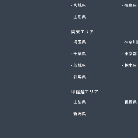
産業株式会社 尾張旭営業所
宮城県
福島県
ビルダー株式会社 リボンガス
山形県
り農協 燃料課・プロパンガス
ートステーション
関東エリア
シ商店
鹿乗店
埼玉県
神奈川
商店
千葉県
東京都
ケ株式会社
尾関商店
茨城県
栃木県
フ西日本株式会社名古屋店
群馬県
共和ライフ株式会社 一宮営業所
共和ライフ株式会社 一色営業所
甲信越エリア
共和ライフ株式会社 江南営業所
共和ライフ株式会社 三河営業所
山梨県
長野県
共和ライフ株式会社 三州営業所
新潟県
共和ライフ株式会社 豊川営業所
共和ライフ株式会社 名古屋西営業所
共和ライフ株式会社 緑営業所
高圧株式会社