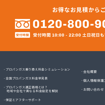
ガステ
ガステ
お得なお見積から
ガステ
カナダ
0120-800-9
カネテ
かね安
受付時間
土日祝日も
受付時間
カネ庄
10:00 - 22:00
コメリ
サーラ
サンダ
ジェイ
ジェイ
ダイイ
プロパンガス乗り換え料金シミュレーション
会社概要
ダイイ
全国プロパンガス料金早見表
チリウ
個人情報保護
ツバメ
プロパンガス適正価格とは？
お問い合わせ
地域や会社で異なる料金設定を解説
ニイミ
ニイミ
保証とアフターサポート
ニイミ