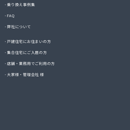
ニイミ
乗り換え事例集
ハタス
FAQ
ひまわ
フジオ
弊社について
フジヨ
フルタ
戸建住宅にお住まいの方
ます角
マルタ
集合住宅にご入居の方
マルト
店舗・業務用でご利用の方
ミライ
ヤマサ
大家様・管理会社 様
ヤマサ
ヤマサ
ヤマサ
ヤマサ
ヤマサ
ヤマサ
ヤマサ
ヤマサ