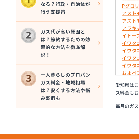
なる？行政・自治体が
Pグロ
行う支援策
アスト
アスト
アラキ
ガス代が高い原因と
イトー
は？節約するための効
イワタ
果的な方法を徹底解
イワタ
説！
イワタ
イワタ
およべ
一人暮らしのプロパン
ガスシ
ガス料金・地域相場
愛知県はこ
ガステ
は？安くする方法や悩
ス料金もお
ガステ
み事例も
ガステ
毎月のガス
ガステ
ガステ
ガステ
ガステ