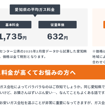
愛知県の平均ガス料金
基本料金
従量単価
1,735
632
円
円
センター公表の2025年2月度データから試算した愛知県
※価格
。価格は全て税別となります。
地域に
合わせ
ス料金が高くてお悩みの方へ
ガス会社によってバラバラなのはご存知でしょうか。同じ愛知県
いけど、お隣さんはずいぶん安い…、なんてこともよくある話です
お安いガス会社を選ぶことが非常に重要になってきますが、ガス会社