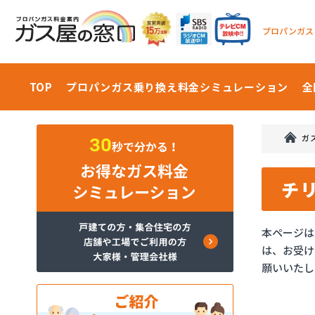
プロパンガス
TOP
プロパンガス乗り換え料金
シミュレーション
全
ガ
チ
本ページは
は、お受け
願いいたし