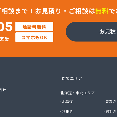
ックサービス株式会社 知立営業所
ックサービス株式会社 尾張支店 春日井営業所
ご相談まで！
お見積り・ご相談は
無料
で
ックサービス株式会社 豊川営業所
プロパン有限会社
05
通話料無料
ン商店
お見積
商店
スマホもOK
営業
津島店
ン
プラザ蒲郡
イ燃料店
エイ・トービス株式会社 ガス課
エイ・トービス株式会社 名古屋営業所
チガスコム株式会社
対象エリア
チガスコム株式会社 尾張営業所
ヒーターサービス
方針
北海道・東北エリア
ガス株式会社新城営業所
ガス株式会社
北海道
青森県
産業株式会社 本部・ホームガス
秋田県
岩手県
産業株式会社 ホームガス 名古屋西営業所