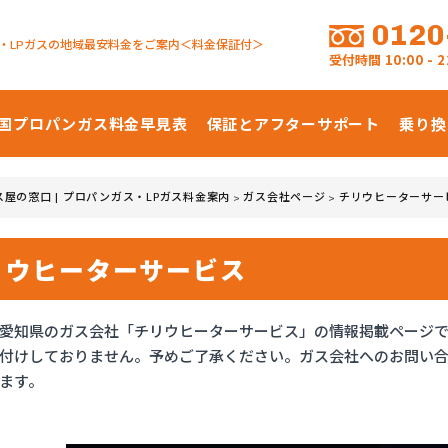
0120
・LPガスの地域最安料金をご案内＜料金保証付＞
受付時間
10:00 -
国プロパンガス
料金早見表
保証とアフターサポート
乗り換
ス屋の窓口 | プロパンガス・LPガス料金案内
ガス会社ページ
チリウヒーターサー
>
>
リウヒーターサービス
愛知県のガス会社「チリウヒーターサービス」の情報掲載ページ
付けしておりません。予めご了承ください。ガス会社へのお問い
ます。