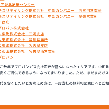
リア愛北配送センター
モスリテイリング株式会社 中部カンパニー 西三河営業所
モスリテイリング株式会社 中部カンパニー 尾張営業所
チ商店
プロパン株式会社
ニ東海株式会社 三河支店
ニ東海株式会社 豊川営業所
ニ東海株式会社 名古屋支店
ニ東海株式会社 名古屋南営業所
プロパン
ョップイチカワ
こ数年でプロパンガス会社変更が盛んになったエリアです。中部地
ックサービス株式会社 安城営業所
安くご提供できるようになってまいりました。ただ、まだまだガス
ックサービス株式会社 西三河支店
ックサービス株式会社 岡崎営業所
代を安くしたいとお考えの方は、一度当社の無料相談窓口へとご
ックサービス株式会社 蒲郡営業所
ックサービス株式会社 吉良営業所
ックサービス株式会社 新城営業所
ックサービス株式会社 西尾営業所