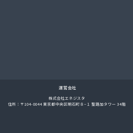
總業株式会社
總業株式会社 愛知西支店
ク
馬場株式会社
ガス協同組合
LPガス協会東三河支部
圧株式会社容器検査工場
化ガス協組江南営業所
パン
ス株式会社
ロパン
エネクスホームライフ中部株式会社 碧南営業所
運営会社
エネクスホームライフ中部株式会社 名古屋支店
株式会社エネジスタ
事
住所：〒104-0044 東京都中央区明石町８−１ 聖路加タワー 34階
店
ロパンガス有限会社
合資会社