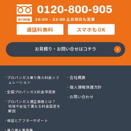
株式会社ホームガス東海 楽田ショップ
0120-800-905
株式会社マルエイ名古屋支店
株式会社マルコー
土日祝日も営業
10:00 - 22:00
受付時間
株式会社マルハチ
通話料無料
スマホもOK
株式会社マルマン
株式会社モリシ太商店
株式会社ヤマアキ
お見積り・お問い合せはコチラ
株式会社よしや商店
株式会社リピックス
株式会社リピックス
株式会社リピックス 江南センター
会社概要
プロパンガス乗り換え料金シミ
株式会社リピックス 春日井センター
ュレーション
個人情報保護方針
株式会社伊藤次郎商店
全国プロパンガス料金早見表
株式会社一プロ
お問い合わせ
プロパンガス適正価格とは？
株式会社稲藤商店
地域や会社で異なる料金設定を
株式会社稲葉エネクス
解説
株式会社稲葉エネクス 本社・常滑南給油所
保証とアフターサポート
株式会社宇佐美プロパン
株式会社下林
乗り換え事例集