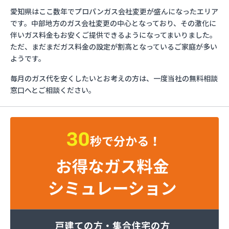
イワタニ東海株式会社 名古屋南営業所
愛知県はここ数年でプロパンガス会社変更が盛んになったエリア
およべプロパン
です。中部地方のガス会社変更の中心となっており、その激化に
ガスショップイチカワ
伴いガス料金もお安くご提供できるようになってまいりました。
ガステックサービス株式会社 安城営業所
ただ、まだまだガス料金の設定が割高となっているご家庭が多い
ガステックサービス株式会社 西三河支店
ようです。
ガステックサービス株式会社 岡崎営業所
毎月のガス代を安くしたいとお考えの方は、一度当社の無料相談
ガステックサービス株式会社 蒲郡営業所
窓口へとご相談ください。
ガステックサービス株式会社 吉良営業所
ガステックサービス株式会社 新城営業所
ガステックサービス株式会社 西尾営業所
ガステックサービス株式会社 知立営業所
ガステックサービス株式会社 尾張支店 春日井営
業所
ガステックサービス株式会社 豊川営業所
カナダプロパン有限会社
カネテン商店
かね安商店
カネ庄津島店
コメリン