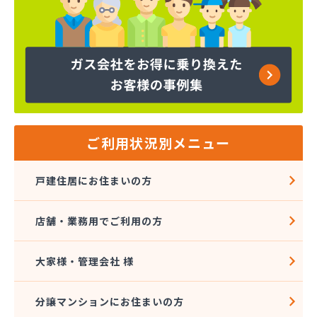
マルタケ株式会社
マルト尾関商店
ミライフ西日本株式会社名古屋店
ヤマサ共和ライフ株式会社 一宮営業所
ヤマサ共和ライフ株式会社 一色営業所
ヤマサ共和ライフ株式会社 江南営業所
ヤマサ共和ライフ株式会社 三河営業所
ヤマサ共和ライフ株式会社 三州営業所
ヤマサ共和ライフ株式会社 豊川営業所
ご利用状況別メニュー
ヤマサ共和ライフ株式会社 名古屋西営業所
ヤマサ共和ライフ株式会社 緑営業所
戸建住居にお住まいの方
ヤマサ高圧株式会社
ヤマサ總業株式会社
店舗・業務用でご利用の方
ヤマサ總業株式会社 愛知西支店
ヤマトク
リーグ馬場株式会社
大家様・管理会社 様
愛西市ガス協同組合
愛知県LPガス協会東三河支部
分譲マンションにお住まいの方
愛知高圧株式会社容器検査工場