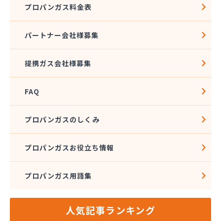
プロパンガス料金表
角広ガス
割又商店
株式会社アドニス
パートナー会社様募集
株式会社アブカン 本店営業所
株式会社あみや商事 新城支店
提携ガス会社様募集
株式会社あみや商事 本社
株式会社あみや商事 豊川営業所
FAQ
株式会社エイチティーピー
株式会社エイチティーピー
株式会社エス・アイ東海
プロパンガスのしくみ
株式会社エネサンス中部 岡崎営業所
株式会社オーテック
プロパンガスお役立ち情報
株式会社オーテック
株式会社オーテック 西三河営業所
プロパンガス用語集
株式会社ガスキット
株式会社ガステクノサーブ
株式会社ガステム
人気記事ランキング
株式会社ガスパル 岡崎販売所