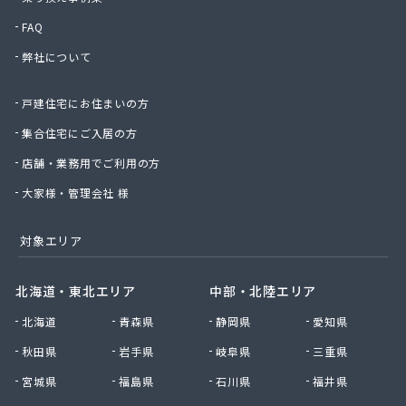
株式会社丸錦石油店
FAQ
株式会社熊谷産業
弊社について
株式会社桑原商事
株式会社絹庄ガス部
戸建住宅にお住まいの方
株式会社元久商店
株式会社古田商店
集合住宅にご入居の方
株式会社光プロパン瓦斯商会
店舗・業務用でご利用の方
株式会社三好ガス
株式会社山源服部商会
大家様・管理会社 様
株式会社山三商会
株式会社山新プロパン部
対象エリア
株式会社山田幸一商店
株式会社山本商店
北海道・東北エリア
中部・北陸エリア
株式会社小林本店
北海道
青森県
静岡県
愛知県
株式会社小林本店稲沢店
株式会社松村プロパン部
秋田県
岩手県
岐阜県
三重県
株式会社上田商店
宮城県
福島県
石川県
福井県
株式会社新東