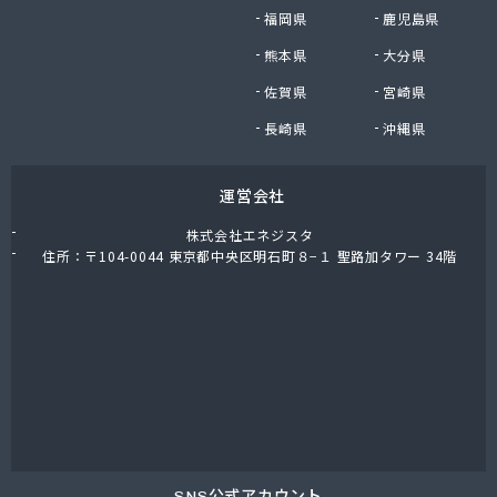
株式会社油金商店
福岡県
鹿児島県
株式会社油直
熊本県
大分県
株式会社油直 オートガススタンド
佐賀県
宮崎県
株式会社油直 松久営業所
株式会社鈴木プロパン
長崎県
沖縄県
蒲郡ガス株式会社
刈谷ガス協組
運営会社
丸イ燃料株式会社
丸井商店外之原支店
株式会社エネジスタ
丸金薪炭店
住所：〒104-0044 東京都中央区明石町８−１ 聖路加タワー 34階
丸八商店
丸美瀬戸燃料株式会社
丸菱商事株式会社 LPG一宮営業所
丸菱商事株式会社 大府営業所
丸邦ガス住設株式会社
岩谷産業株式会社 三河営業所
岩田燃料株式会社
吉田石油店
橋本産業株式会社 名古屋営業所
SNS公式アカウント