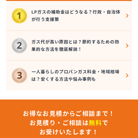
株式会社カネコ
株式会社カネ庄
LPガスの補助金はどうなる？行政・自治体
株式会社クラシアン岡崎支社
が行う支援策
株式会社コクネ
株式会社コザカヤ 春日井営業所
株式会社コジマガス
ガス代が高い原因とは？節約するための効
株式会社コジマガス ライフアップサポート
果的な方法を徹底解説！
株式会社コンプロ産工
株式会社シェル石油豊橋LPG充填工場
株式会社しんせきプロパン部
一人暮らしのプロパンガス料金・地域相場
株式会社スギサン化学
は？安くする方法や悩み事例も
株式会社スマイルガステクノロジー
株式会社タマヤガスサービス
株式会社テラモト
株式会社ナガシマ
お得なお見積からご相談まで！
株式会社バンノ
株式会社フジプロ
お見積り・ご相談は
無料
で
株式会社フジプロ刈谷営業所
お受けいたします！
株式会社ホームガス東海