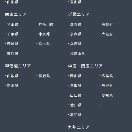
株式会社森上製油所
山形県
富山県
株式会社森田屋燃料
関東エリア
近畿エリア
株式会社杉浦林産給油所
株式会社清川商店
埼玉県
神奈川県
滋賀県
京都府
株式会社西春日井農協JA西春日井エナジーLPガス
千葉県
東京都
奈良県
大阪府
株式会社青木サービス
茨城県
栃木県
兵庫県
株式会社石川鉄沖商店
株式会社石泰商会
群馬県
和歌山県
株式会社第一ガス商会
株式会社鷹羽商店
甲信越エリア
中国・四国エリア
株式会社中屋
山梨県
長野県
岡山県
広島県
株式会社中部燃料
新潟県
鳥取県
島根県
株式会社土川油店 L.P.G充填所
株式会社土川油店稲沢西SS
山口県
愛媛県
株式会社藤源商店
香川県
徳島県
株式会社内田プロパン
株式会社飯田ガス
高知県
株式会社富岡屋石油
九州エリア
株式会社堀井商店