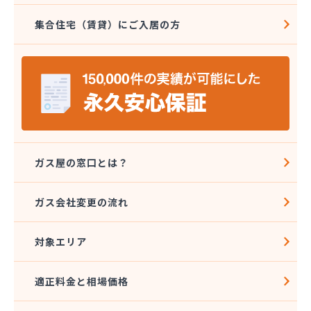
愛北液化ガス協組江南営業所
集合住宅（賃貸）にご入居の方
旭プロパン
安城ガス株式会社
伊藤プロパン
伊藤忠エネクスホームライフ中部株式会社 碧南営
業所
伊藤忠エネクスホームライフ中部株式会社 名古屋
支店
稲垣商事
稲垣商店
ガス屋の窓口とは？
栄生プロパンガス有限会社
栄燃料
ガス会社変更の流れ
栄燃料合資会社
奥田米穀店
対象エリア
加藤燃料店
加藤豊昭
河村燃料店
適正料金と相場価格
花とプロパンの店
柿田燃料店