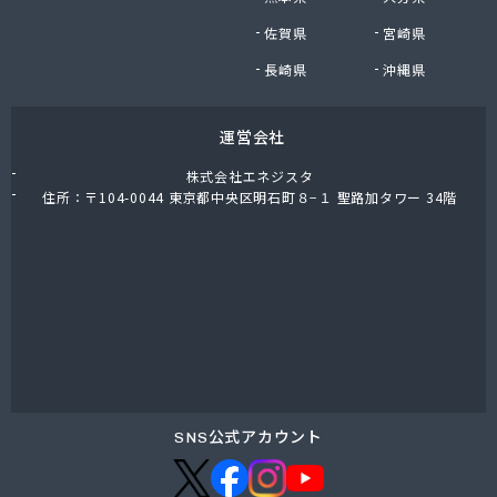
株式会社油直 オートガススタンド
佐賀県
宮崎県
株式会社油直 松久営業所
株式会社鈴木プロパン
長崎県
沖縄県
蒲郡ガス株式会社
刈谷ガス協組
運営会社
丸イ燃料株式会社
丸井商店外之原支店
株式会社エネジスタ
丸金薪炭店
住所：〒104-0044 東京都中央区明石町８−１ 聖路加タワー 34階
丸八商店
丸美瀬戸燃料株式会社
丸菱商事株式会社 LPG一宮営業所
丸菱商事株式会社 大府営業所
丸邦ガス住設株式会社
岩谷産業株式会社 三河営業所
岩田燃料株式会社
吉田石油店
橋本産業株式会社 名古屋営業所
SNS公式アカウント
玉屋プロパン株式会社
金桝屋