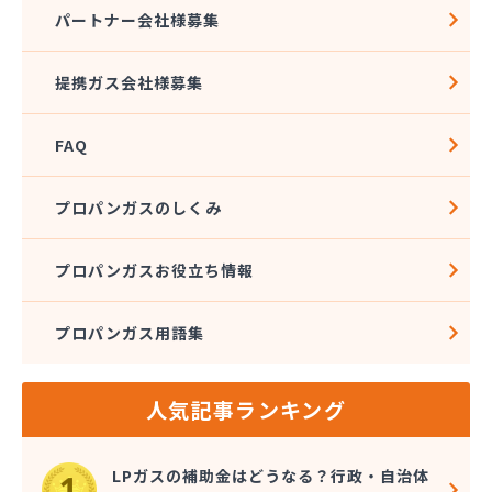
株式会社アドニス
パートナー会社様募集
株式会社アブカン 本店営業所
株式会社あみや商事 新城支店
提携ガス会社様募集
株式会社あみや商事 本社
株式会社あみや商事 豊川営業所
FAQ
株式会社エイチティーピー
株式会社エイチティーピー
株式会社エス・アイ東海
プロパンガスのしくみ
株式会社エネサンス中部 岡崎営業所
株式会社オーテック
プロパンガスお役立ち情報
株式会社オーテック
株式会社オーテック 西三河営業所
プロパンガス用語集
株式会社ガスキット
株式会社ガステクノサーブ
株式会社ガステム
人気記事ランキング
株式会社ガスパル 岡崎販売所
株式会社カネコ
株式会社カネ庄
LPガスの補助金はどうなる？行政・自治体
株式会社クラシアン岡崎支社