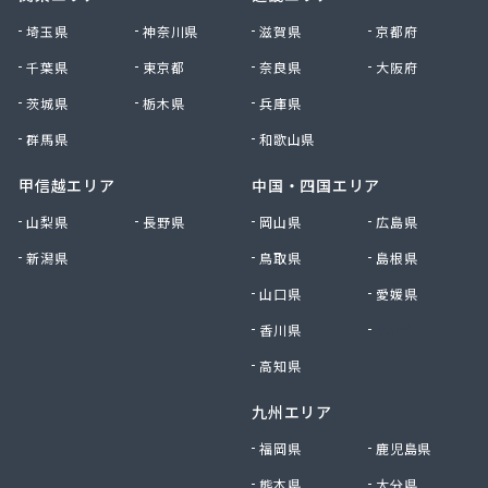
株式会社清川商店
埼玉県
神奈川県
滋賀県
京都府
株式会社西春日井農協JA西春日井エナジーLPガス
千葉県
東京都
奈良県
大阪府
株式会社青木サービス
茨城県
栃木県
兵庫県
株式会社石川鉄沖商店
株式会社石泰商会
群馬県
和歌山県
株式会社第一ガス商会
株式会社鷹羽商店
甲信越エリア
中国・四国エリア
株式会社中屋
山梨県
長野県
岡山県
広島県
株式会社中部燃料
新潟県
鳥取県
島根県
株式会社土川油店 L.P.G充填所
株式会社土川油店稲沢西SS
山口県
愛媛県
株式会社藤源商店
香川県
徳島県
株式会社内田プロパン
株式会社飯田ガス
高知県
株式会社富岡屋石油
九州エリア
株式会社堀井商店
株式会社油金商店
福岡県
鹿児島県
株式会社油直
熊本県
大分県