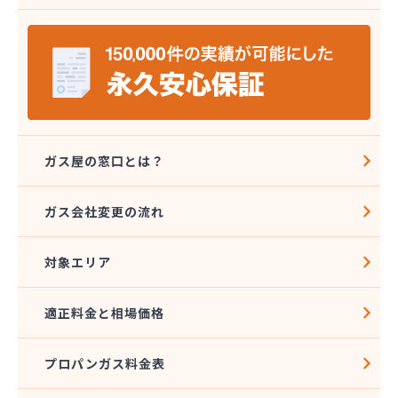
安城ガス株式会社
伊藤プロパン
伊藤忠エネクスホームライフ中部株式会社 碧南営
業所
伊藤忠エネクスホームライフ中部株式会社 名古屋
支店
稲垣商事
稲垣商店
ガス屋の窓口とは？
栄生プロパンガス有限会社
栄燃料
ガス会社変更の流れ
栄燃料合資会社
奥田米穀店
対象エリア
加藤燃料店
加藤豊昭
河村燃料店
適正料金と相場価格
花とプロパンの店
柿田燃料店
プロパンガス料金表
角広ガス
割又商店