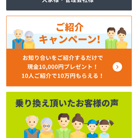
ジェイエイ・トービス株式会社 ガス課
ジェイエイ・トービス株式会社 名古屋営業所
ダイイチガスコム株式会社
ダイイチガスコム株式会社 尾張営業所
チリウヒーターサービス
ツバメガス株式会社新城営業所
ニイミガス株式会社
ニイミ産業株式会社 本部・ホームガス
ニイミ産業株式会社 ホームガス 名古屋西営業所
ニイミ産業株式会社 尾張旭営業所
ハタスビルダー株式会社 リボンガス
ひまわり農協 燃料課・プロパンガス
フジオートステーション
フジヨシ商店
フルタ鹿乗店
ます角商店
マルタケ株式会社
マルト尾関商店
ミライフ西日本株式会社名古屋店