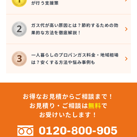
が行う支援策
株式会社コクネ
株式会社コザカヤ 春日井営業所
株式会社コジマガス
ガス代が高い原因とは？節約するための効
株式会社コジマガス ライフアップサポート
果的な方法を徹底解説！
株式会社コンプロ産工
株式会社シェル石油豊橋LPG充填工場
株式会社しんせきプロパン部
一人暮らしのプロパンガス料金・地域相場
株式会社スギサン化学
は？安くする方法や悩み事例も
株式会社スマイルガステクノロジー
株式会社タマヤガスサービス
株式会社テラモト
株式会社ナガシマ
お得なお見積からご相談まで！
株式会社バンノ
株式会社フジプロ
お見積り・ご相談は
無料
で
株式会社フジプロ刈谷営業所
お受けいたします！
株式会社ホームガス東海
株式会社ホームガス東海 楽田ショップ
0120-800-905
株式会社マルエイ名古屋支店