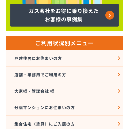
ヤマサ共和ライフ株式会社 一宮営業所
ヤマサ共和ライフ株式会社 一色営業所
ヤマサ共和ライフ株式会社 江南営業所
ヤマサ共和ライフ株式会社 三河営業所
ヤマサ共和ライフ株式会社 三州営業所
ヤマサ共和ライフ株式会社 豊川営業所
ご利用状況別メニュー
ヤマサ共和ライフ株式会社 名古屋西営業所
ヤマサ共和ライフ株式会社 緑営業所
戸建住居にお住まいの方
ヤマサ高圧株式会社
ヤマサ總業株式会社
店舗・業務用でご利用の方
ヤマサ總業株式会社 愛知西支店
ヤマトク
リーグ馬場株式会社
大家様・管理会社 様
愛西市ガス協同組合
愛知県LPガス協会東三河支部
分譲マンションにお住まいの方
愛知高圧株式会社容器検査工場
愛北液化ガス協組江南営業所
集合住宅（賃貸）にご入居の方
旭プロパン