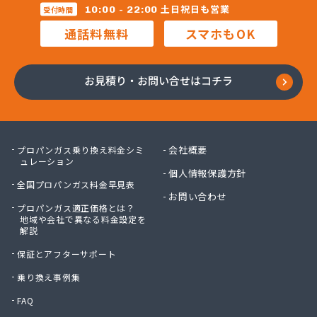
株式会社マルコー
土日祝日も営業
10:00 - 22:00
受付時間
株式会社マルハチ
通話料無料
スマホもOK
株式会社マルマン
株式会社モリシ太商店
株式会社ヤマアキ
お見積り・お問い合せはコチラ
株式会社よしや商店
株式会社リピックス
株式会社リピックス
株式会社リピックス 江南センター
会社概要
プロパンガス乗り換え料金シミ
株式会社リピックス 春日井センター
ュレーション
個人情報保護方針
株式会社伊藤次郎商店
全国プロパンガス料金早見表
株式会社一プロ
お問い合わせ
プロパンガス適正価格とは？
株式会社稲藤商店
地域や会社で異なる料金設定を
株式会社稲葉エネクス
解説
株式会社稲葉エネクス 本社・常滑南給油所
保証とアフターサポート
株式会社宇佐美プロパン
株式会社下林
乗り換え事例集
株式会社丸錦石油店
FAQ
株式会社熊谷産業