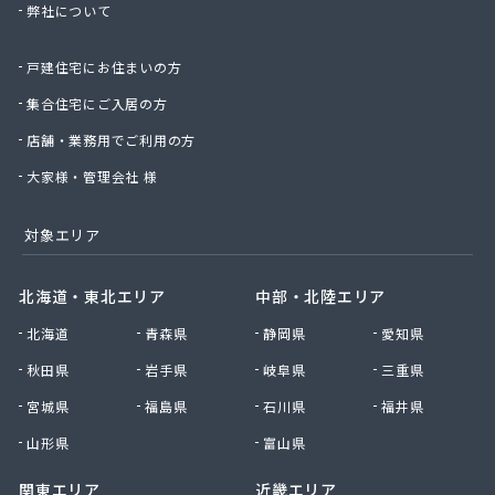
弊社について
株式会社桑原商事
株式会社絹庄ガス部
戸建住宅にお住まいの方
株式会社元久商店
株式会社古田商店
集合住宅にご入居の方
株式会社光プロパン瓦斯商会
店舗・業務用でご利用の方
株式会社三好ガス
株式会社山源服部商会
大家様・管理会社 様
株式会社山三商会
株式会社山新プロパン部
対象エリア
株式会社山田幸一商店
株式会社山本商店
北海道・東北エリア
中部・北陸エリア
株式会社小林本店
北海道
青森県
静岡県
愛知県
株式会社小林本店稲沢店
株式会社松村プロパン部
秋田県
岩手県
岐阜県
三重県
株式会社上田商店
宮城県
福島県
石川県
福井県
株式会社新東
株式会社森上製油所
山形県
富山県
株式会社森田屋燃料
関東エリア
近畿エリア
株式会社杉浦林産給油所