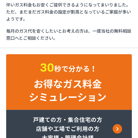
ガスショップイチカワ
伴いガス料金もお安くご提供できるようになってまいりました。
ガステックサービス株式会社 安城営業所
ただ、まだまだガス料金の設定が割高となっているご家庭が多い
ガステックサービス株式会社 西三河支店
ようです。
ガステックサービス株式会社 岡崎営業所
毎月のガス代を安くしたいとお考えの方は、一度当社の無料相談
ガステックサービス株式会社 蒲郡営業所
窓口へとご相談ください。
ガステックサービス株式会社 吉良営業所
ガステックサービス株式会社 新城営業所
ガステックサービス株式会社 西尾営業所
ガステックサービス株式会社 知立営業所
ガステックサービス株式会社 尾張支店 春日井営
業所
ガステックサービス株式会社 豊川営業所
カナダプロパン有限会社
カネテン商店
かね安商店
カネ庄津島店
コメリン
サーラプラザ蒲郡
サンダイ燃料店