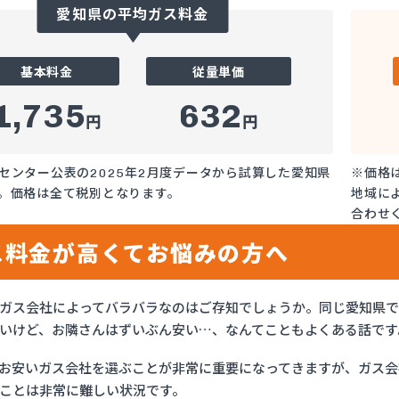
愛知県の平均ガス料金
基本料金
従量単価
1,735
632
円
円
センター公表の2025年2月度データから試算した愛知県
※価格
。価格は全て税別となります。
地域に
合わせ
ス料金が高くてお悩みの方へ
ガス会社によってバラバラなのはご存知でしょうか。同じ愛知県
いけど、お隣さんはずいぶん安い…、なんてこともよくある話です
お安いガス会社を選ぶことが非常に重要になってきますが、ガス会社
ことは非常に難しい状況です。