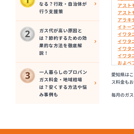
なる？行政・自治体が
アスト
行う支援策
アスト
アラキ
イトー
ガス代が高い原因と
イワタ
は？節約するための効
イワタ
果的な方法を徹底解
イワタ
説！
イワタ
およべ
ガスシ
一人暮らしのプロパン
愛知県はこ
ガステ
ガス料金・地域相場
ス料金もお
ガステ
は？安くする方法や悩
ガステ
み事例も
毎月のガス
ガステ
ガステ
ガステ
ガステ
ガステ