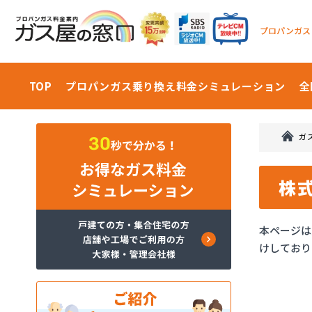
プロパンガス
TOP
プロパンガス乗り換え料金
シミュレーション
全
ガ
株
本ページは
けしており