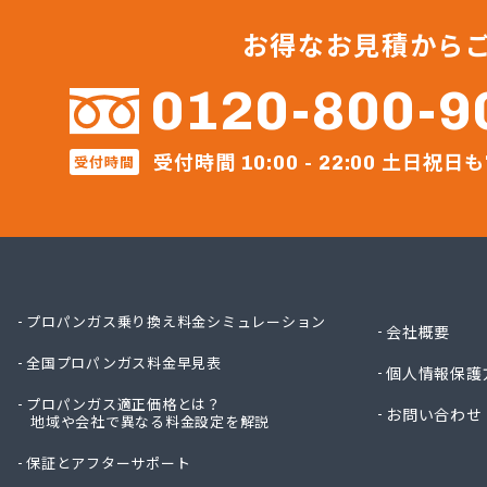
ガステ
ガステ
お得なお見積から
カナダ
カネテ
0120-800-9
かね安
カネ庄
受付時間
土日祝日も
コメリ
受付時間
10:00 - 22:00
サーラ
サンダ
ジェイ
ジェイ
ダイイ
ダイイ
プロパンガス乗り換え料金シミュレーション
会社概要
チリウ
全国プロパンガス料金早見表
ツバメ
個人情報保護
ニイミ
プロパンガス適正価格とは？
お問い合わせ
ニイミ
地域や会社で異なる料金設定を解説
ニイミ
保証とアフターサポート
ニイミ