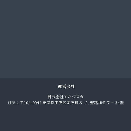
總業株式会社 愛知西支店
ク
馬場株式会社
ガス協同組合
LPガス協会東三河支部
圧株式会社容器検査工場
化ガス協組江南営業所
パン
ス株式会社
ロパン
エネクスホームライフ中部株式会社 碧南営業所
エネクスホームライフ中部株式会社 名古屋支店
運営会社
事
株式会社エネジスタ
店
住所：〒104-0044 東京都中央区明石町８−１ 聖路加タワー 34階
ロパンガス有限会社
合資会社
穀店