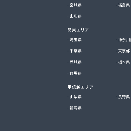
ビルダー株式会社 リボンガス
宮城県
福島県
り農協 燃料課・プロパンガス
山形県
ートステーション
シ商店
関東エリア
鹿乗店
商店
埼玉県
神奈川
ケ株式会社
千葉県
東京都
尾関商店
フ西日本株式会社名古屋店
茨城県
栃木県
共和ライフ株式会社 一宮営業所
群馬県
共和ライフ株式会社 一色営業所
共和ライフ株式会社 江南営業所
共和ライフ株式会社 三河営業所
甲信越エリア
共和ライフ株式会社 三州営業所
山梨県
長野県
共和ライフ株式会社 豊川営業所
新潟県
共和ライフ株式会社 名古屋西営業所
共和ライフ株式会社 緑営業所
高圧株式会社
總業株式会社