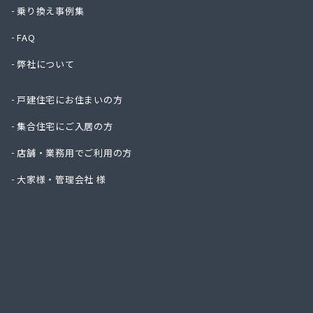
ハタス
乗り換え事例集
ひまわ
FAQ
フジオ
フジヨ
弊社について
フルタ
ます角
戸建住宅にお住まいの方
マルタ
マルト
集合住宅にご入居の方
ミライ
店舗・業務用でご利用の方
ヤマサ
ヤマサ
大家様・管理会社 様
ヤマサ
ヤマサ
ヤマサ
ヤマサ
ヤマサ
ヤマサ
ヤマサ
ヤマサ