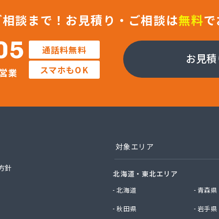
ックサービス株式会社 尾張支店 春日井営業所
ックサービス株式会社 豊川営業所
ご相談まで！
お見積り・ご相談は
無料
で
プロパン有限会社
ン商店
05
通話料無料
商店
お見積
津島店
スマホもOK
営業
ン
プラザ蒲郡
イ燃料店
エイ・トービス株式会社 ガス課
エイ・トービス株式会社 名古屋営業所
チガスコム株式会社
チガスコム株式会社 尾張営業所
対象エリア
ヒーターサービス
ガス株式会社新城営業所
方針
北海道・東北エリア
ガス株式会社
産業株式会社 本部・ホームガス
北海道
青森県
産業株式会社 ホームガス 名古屋西営業所
秋田県
岩手県
産業株式会社 尾張旭営業所