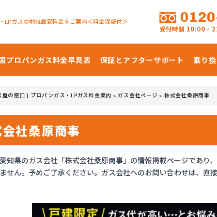
0120
・LPガスの地域最安料金をご案内＜料金保証付＞
受付時間
10:00 -
国プロパンガス
料金早見表
保証とアフターサポート
乗り換
ス屋の窓口 | プロパンガス・LPガス料金案内
ガス会社ページ
株式会社桑原商事
>
>
式会社桑原商事
愛知県のガス会社「株式会社桑原商事」の情報掲載ページであり
ません。予めご了承ください。ガス会社へのお問い合わせは、直接