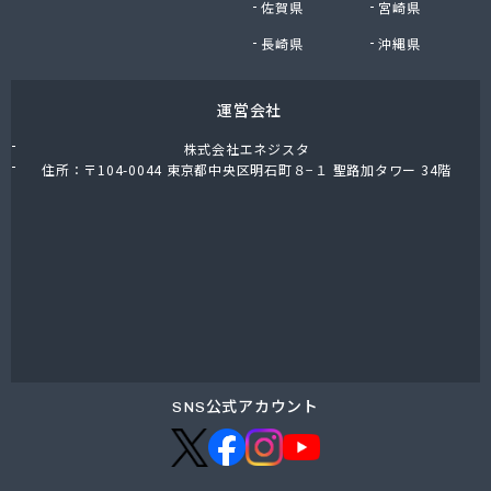
佐賀県
宮崎県
株式会社油直 松久営業所
株式会社鈴木プロパン
長崎県
沖縄県
蒲郡ガス株式会社
刈谷ガス協組
運営会社
丸イ燃料株式会社
丸井商店外之原支店
株式会社エネジスタ
丸金薪炭店
住所：〒104-0044 東京都中央区明石町８−１ 聖路加タワー 34階
丸八商店
丸美瀬戸燃料株式会社
丸菱商事株式会社 LPG一宮営業所
丸菱商事株式会社 大府営業所
丸邦ガス住設株式会社
岩谷産業株式会社 三河営業所
岩田燃料株式会社
吉田石油店
橋本産業株式会社 名古屋営業所
SNS公式アカウント
玉屋プロパン株式会社
金桝屋
熊沢燃料住設株式会社