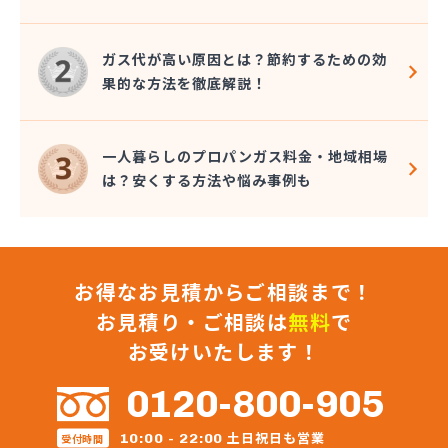
株式会社コクネ
株式会社コザカヤ 春日井営業所
株式会社コジマガス
ガス代が高い原因とは？節約するための効
株式会社コジマガス ライフアップサポート
果的な方法を徹底解説！
株式会社コンプロ産工
株式会社シェル石油豊橋LPG充填工場
株式会社しんせきプロパン部
一人暮らしのプロパンガス料金・地域相場
株式会社スギサン化学
は？安くする方法や悩み事例も
株式会社スマイルガステクノロジー
株式会社タマヤガスサービス
株式会社テラモト
株式会社ナガシマ
お得なお見積からご相談まで！
株式会社バンノ
株式会社フジプロ
お見積り・ご相談は
無料
で
株式会社フジプロ刈谷営業所
お受けいたします！
株式会社ホームガス東海
株式会社ホームガス東海 楽田ショップ
0120-800-905
株式会社マルエイ名古屋支店
株式会社マルコー
土日祝日も営業
10:00 - 22:00
受付時間