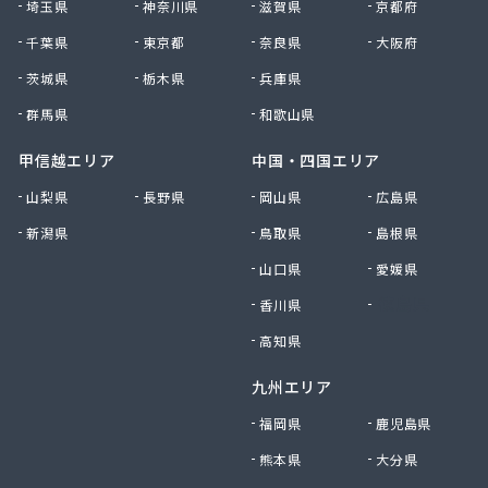
株式会社清川商店
埼玉県
神奈川県
滋賀県
京都府
株式会社西春日井農協JA西春日井エナジーLPガス
千葉県
東京都
奈良県
大阪府
株式会社青木サービス
茨城県
栃木県
兵庫県
株式会社石川鉄沖商店
株式会社石泰商会
群馬県
和歌山県
株式会社第一ガス商会
株式会社鷹羽商店
甲信越エリア
中国・四国エリア
株式会社中屋
山梨県
長野県
岡山県
広島県
株式会社中部燃料
新潟県
鳥取県
島根県
株式会社土川油店 L.P.G充填所
株式会社土川油店稲沢西SS
山口県
愛媛県
株式会社藤源商店
香川県
徳島県
株式会社内田プロパン
株式会社飯田ガス
高知県
株式会社富岡屋石油
九州エリア
株式会社堀井商店
株式会社油金商店
福岡県
鹿児島県
株式会社油直
熊本県
大分県
株式会社油直 オートガススタンド