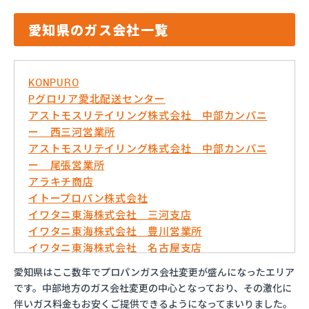
愛知県のガス会社一覧
KONPURO
Pグロリア愛北配送センター
アストモスリテイリング株式会社 中部カンパニ
ー 西三河営業所
アストモスリテイリング株式会社 中部カンパニ
ー 尾張営業所
アラキチ商店
イトープロパン株式会社
イワタニ東海株式会社 三河支店
イワタニ東海株式会社 豊川営業所
イワタニ東海株式会社 名古屋支店
イワタニ東海株式会社 名古屋南営業所
愛知県はここ数年でプロパンガス会社変更が盛んになったエリア
およべプロパン
です。中部地方のガス会社変更の中心となっており、その激化に
ガスショップイチカワ
伴いガス料金もお安くご提供できるようになってまいりました。