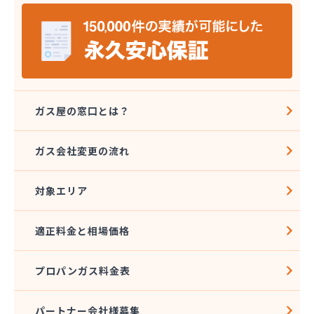
伊藤プロパン
伊藤忠エネクスホームライフ中部株式会社 碧南営
業所
伊藤忠エネクスホームライフ中部株式会社 名古屋
支店
稲垣商事
稲垣商店
ガス屋の窓口とは？
栄生プロパンガス有限会社
栄燃料
ガス会社変更の流れ
栄燃料合資会社
奥田米穀店
対象エリア
加藤燃料店
加藤豊昭
河村燃料店
適正料金と相場価格
花とプロパンの店
柿田燃料店
プロパンガス料金表
角広ガス
割又商店
株式会社アドニス
パートナー会社様募集