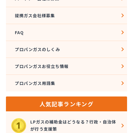
株式会社アブカン 本店営業所
株式会社あみや商事 新城支店
提携ガス会社様募集
株式会社あみや商事 本社
株式会社あみや商事 豊川営業所
FAQ
株式会社エイチティーピー
株式会社エイチティーピー
株式会社エス・アイ東海
プロパンガスのしくみ
株式会社エネサンス中部 岡崎営業所
株式会社オーテック
プロパンガスお役立ち情報
株式会社オーテック
株式会社オーテック 西三河営業所
プロパンガス用語集
株式会社ガスキット
株式会社ガステクノサーブ
株式会社ガステム
人気記事ランキング
株式会社ガスパル 岡崎販売所
株式会社カネコ
株式会社カネ庄
LPガスの補助金はどうなる？行政・自治体
株式会社クラシアン岡崎支社
が行う支援策