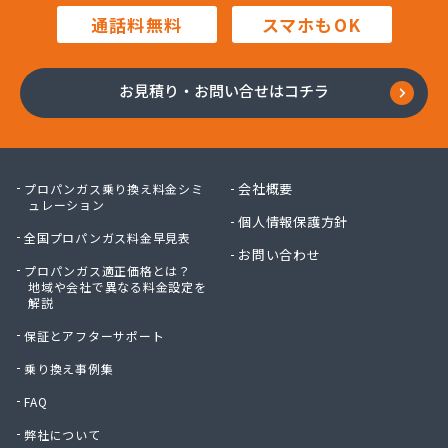
株式会社マルハチ
通話料無料
スマホもOK
株式会社マルマン
株式会社モリシ太商店
株式会社ヤマアキ
お見積り・お問い合せはコチラ
株式会社よしや商店
株式会社リピックス
株式会社リピックス
株式会社リピックス 江南センター
会社概要
プロパンガス乗り換え料金シミ
株式会社リピックス 春日井センター
ュレーション
個人情報保護方針
株式会社伊藤次郎商店
全国プロパンガス料金早見表
株式会社一プロ
お問い合わせ
プロパンガス適正価格とは？
株式会社稲藤商店
地域や会社で異なる料金設定を
株式会社稲葉エネクス
解説
株式会社稲葉エネクス 本社・常滑南給油所
保証とアフターサポート
株式会社宇佐美プロパン
株式会社下林
乗り換え事例集
株式会社丸錦石油店
FAQ
株式会社熊谷産業
弊社について
株式会社桑原商事