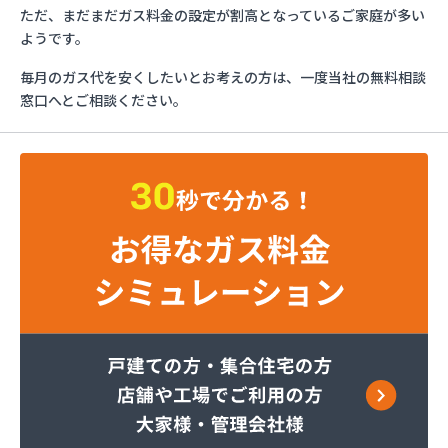
ガステックサービス株式会社 安城営業所
ただ、まだまだガス料金の設定が割高となっているご家庭が多い
ガステックサービス株式会社 西三河支店
ようです。
ガステックサービス株式会社 岡崎営業所
毎月のガス代を安くしたいとお考えの方は、一度当社の無料相談
ガステックサービス株式会社 蒲郡営業所
窓口へとご相談ください。
ガステックサービス株式会社 吉良営業所
ガステックサービス株式会社 新城営業所
ガステックサービス株式会社 西尾営業所
ガステックサービス株式会社 知立営業所
ガステックサービス株式会社 尾張支店 春日井営
業所
ガステックサービス株式会社 豊川営業所
カナダプロパン有限会社
カネテン商店
かね安商店
カネ庄津島店
コメリン
サーラプラザ蒲郡
サンダイ燃料店
ジェイエイ・トービス株式会社 ガス課