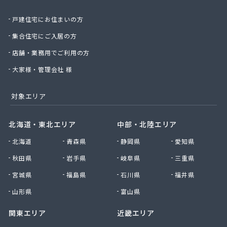
株式会社絹庄ガス部
戸建住宅にお住まいの方
株式会社元久商店
株式会社古田商店
集合住宅にご入居の方
株式会社光プロパン瓦斯商会
店舗・業務用でご利用の方
株式会社三好ガス
株式会社山源服部商会
大家様・管理会社 様
株式会社山三商会
株式会社山新プロパン部
対象エリア
株式会社山田幸一商店
株式会社山本商店
北海道・東北エリア
中部・北陸エリア
株式会社小林本店
北海道
青森県
静岡県
愛知県
株式会社小林本店稲沢店
株式会社松村プロパン部
秋田県
岩手県
岐阜県
三重県
株式会社上田商店
宮城県
福島県
石川県
福井県
株式会社新東
株式会社森上製油所
山形県
富山県
株式会社森田屋燃料
関東エリア
近畿エリア
株式会社杉浦林産給油所