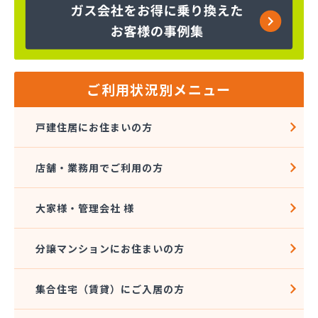
ヤマサ共和ライフ株式会社 一宮営業所
ヤマサ共和ライフ株式会社 一色営業所
ヤマサ共和ライフ株式会社 江南営業所
ヤマサ共和ライフ株式会社 三河営業所
ヤマサ共和ライフ株式会社 三州営業所
ヤマサ共和ライフ株式会社 豊川営業所
ご利用状況別メニュー
ヤマサ共和ライフ株式会社 名古屋西営業所
ヤマサ共和ライフ株式会社 緑営業所
戸建住居にお住まいの方
ヤマサ高圧株式会社
ヤマサ總業株式会社
店舗・業務用でご利用の方
ヤマサ總業株式会社 愛知西支店
ヤマトク
リーグ馬場株式会社
大家様・管理会社 様
愛西市ガス協同組合
愛知県LPガス協会東三河支部
分譲マンションにお住まいの方
愛知高圧株式会社容器検査工場
愛北液化ガス協組江南営業所
集合住宅（賃貸）にご入居の方
旭プロパン
安城ガス株式会社