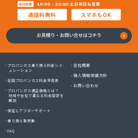
株式会社マルコー
土日祝日も営業
10:00 - 22:00
受付時間
株式会社マルハチ
通話料無料
スマホもOK
株式会社マルマン
株式会社モリシ太商店
株式会社ヤマアキ
お見積り・お問い合せはコチラ
株式会社よしや商店
株式会社リピックス
株式会社リピックス
株式会社リピックス 江南センター
会社概要
プロパンガス乗り換え料金シミ
株式会社リピックス 春日井センター
ュレーション
個人情報保護方針
株式会社伊藤次郎商店
全国プロパンガス料金早見表
株式会社一プロ
お問い合わせ
プロパンガス適正価格とは？
株式会社稲藤商店
地域や会社で異なる料金設定を
株式会社稲葉エネクス
解説
株式会社稲葉エネクス 本社・常滑南給油所
保証とアフターサポート
株式会社宇佐美プロパン
株式会社下林
乗り換え事例集
株式会社丸錦石油店
FAQ
株式会社熊谷産業