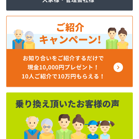
ジェイエイ・トービス株式会社 ガス課
ジェイエイ・トービス株式会社 名古屋営業所
ダイイチガスコム株式会社
ダイイチガスコム株式会社 尾張営業所
チリウヒーターサービス
ツバメガス株式会社新城営業所
ニイミガス株式会社
ニイミ産業株式会社 本部・ホームガス
ニイミ産業株式会社 ホームガス 名古屋西営業所
ニイミ産業株式会社 尾張旭営業所
ハタスビルダー株式会社 リボンガス
ひまわり農協 燃料課・プロパンガス
フジオートステーション
フジヨシ商店
フルタ鹿乗店
ます角商店
マルタケ株式会社
マルト尾関商店
ミライフ西日本株式会社名古屋店