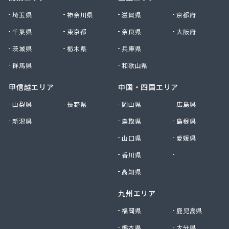
株式会社清川商店
埼玉県
神奈川県
滋賀県
京都府
株式会社西春日井農協JA西春日井エナジーLPガス
千葉県
東京都
奈良県
大阪府
株式会社青木サービス
茨城県
栃木県
兵庫県
株式会社石川鉄沖商店
株式会社石泰商会
群馬県
和歌山県
株式会社第一ガス商会
株式会社鷹羽商店
甲信越エリア
中国・四国エリア
株式会社中屋
山梨県
長野県
岡山県
広島県
株式会社中部燃料
新潟県
鳥取県
島根県
株式会社土川油店 L.P.G充填所
株式会社土川油店稲沢西SS
山口県
愛媛県
株式会社藤源商店
香川県
徳島県
株式会社内田プロパン
株式会社飯田ガス
高知県
株式会社富岡屋石油
九州エリア
株式会社堀井商店
株式会社油金商店
福岡県
鹿児島県
株式会社油直
熊本県
大分県