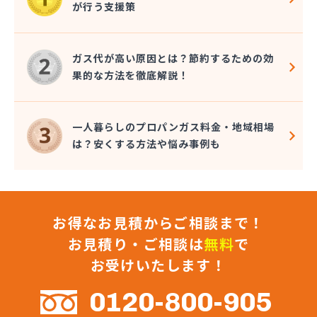
が行う支援策
株式会社コクネ
株式会社コザカヤ 春日井営業所
株式会社コジマガス
ガス代が高い原因とは？節約するための効
株式会社コジマガス ライフアップサポート
果的な方法を徹底解説！
株式会社コンプロ産工
株式会社シェル石油豊橋LPG充填工場
株式会社しんせきプロパン部
一人暮らしのプロパンガス料金・地域相場
株式会社スギサン化学
は？安くする方法や悩み事例も
株式会社スマイルガステクノロジー
株式会社タマヤガスサービス
株式会社テラモト
株式会社ナガシマ
お得なお見積からご相談まで！
株式会社バンノ
株式会社フジプロ
お見積り・ご相談は
無料
で
株式会社フジプロ刈谷営業所
お受けいたします！
株式会社ホームガス東海
株式会社ホームガス東海 楽田ショップ
0120-800-905
株式会社マルエイ名古屋支店