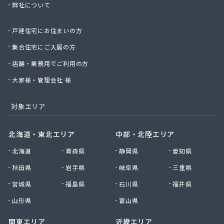
弊社について
株式会社桑原商事
株式会社絹庄ガス部
戸建住宅にお住まいの方
株式会社元久商店
株式会社古田商店
集合住宅にご入居の方
株式会社光プロパン瓦斯商会
店舗・業務用でご利用の方
株式会社三好ガス
株式会社山源服部商会
大家様・管理会社 様
株式会社山三商会
株式会社山新プロパン部
対象エリア
株式会社山田幸一商店
株式会社山本商店
北海道・東北エリア
中部・北陸エリア
株式会社小林本店
北海道
青森県
静岡県
愛知県
株式会社小林本店稲沢店
株式会社松村プロパン部
秋田県
岩手県
岐阜県
三重県
株式会社上田商店
宮城県
福島県
石川県
福井県
株式会社新東
株式会社森上製油所
山形県
富山県
株式会社森田屋燃料
関東エリア
近畿エリア
株式会社杉浦林産給油所