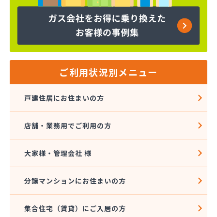
ヤマサ共和ライフ株式会社 一宮営業所
ヤマサ共和ライフ株式会社 一色営業所
ヤマサ共和ライフ株式会社 江南営業所
ヤマサ共和ライフ株式会社 三河営業所
ヤマサ共和ライフ株式会社 三州営業所
ヤマサ共和ライフ株式会社 豊川営業所
ご利用状況別メニュー
ヤマサ共和ライフ株式会社 名古屋西営業所
ヤマサ共和ライフ株式会社 緑営業所
戸建住居にお住まいの方
ヤマサ高圧株式会社
ヤマサ總業株式会社
店舗・業務用でご利用の方
ヤマサ總業株式会社 愛知西支店
ヤマトク
リーグ馬場株式会社
大家様・管理会社 様
愛西市ガス協同組合
愛知県LPガス協会東三河支部
分譲マンションにお住まいの方
愛知高圧株式会社容器検査工場
愛北液化ガス協組江南営業所
集合住宅（賃貸）にご入居の方
旭プロパン