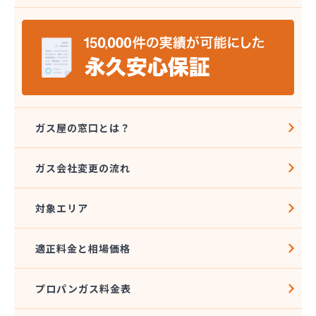
安城ガス株式会社
伊藤プロパン
伊藤忠エネクスホームライフ中部株式会社 碧南営
業所
伊藤忠エネクスホームライフ中部株式会社 名古屋
支店
稲垣商事
稲垣商店
ガス屋の窓口とは？
栄生プロパンガス有限会社
栄燃料
ガス会社変更の流れ
栄燃料合資会社
奥田米穀店
対象エリア
加藤燃料店
加藤豊昭
河村燃料店
適正料金と相場価格
花とプロパンの店
柿田燃料店
プロパンガス料金表
角広ガス
割又商店