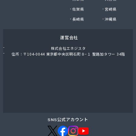
株式会社油直 オートガススタンド
佐賀県
宮崎県
株式会社油直 松久営業所
株式会社鈴木プロパン
長崎県
沖縄県
蒲郡ガス株式会社
刈谷ガス協組
運営会社
丸イ燃料株式会社
丸井商店外之原支店
株式会社エネジスタ
丸金薪炭店
住所：〒104-0044 東京都中央区明石町８−１ 聖路加タワー 34階
丸八商店
丸美瀬戸燃料株式会社
丸菱商事株式会社 LPG一宮営業所
丸菱商事株式会社 大府営業所
丸邦ガス住設株式会社
岩谷産業株式会社 三河営業所
岩田燃料株式会社
吉田石油店
橋本産業株式会社 名古屋営業所
SNS公式アカウント
玉屋プロパン株式会社
金桝屋