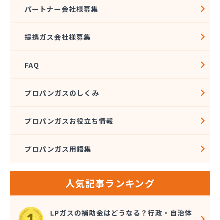
株式会社アドニス
パートナー会社様募集
株式会社アブカン 本店営業所
株式会社あみや商事 新城支店
提携ガス会社様募集
株式会社あみや商事 本社
株式会社あみや商事 豊川営業所
FAQ
株式会社エイチティーピー
株式会社エイチティーピー
株式会社エス・アイ東海
プロパンガスのしくみ
株式会社エネサンス中部 岡崎営業所
株式会社オーテック
プロパンガスお役立ち情報
株式会社オーテック
株式会社オーテック 西三河営業所
プロパンガス用語集
株式会社ガスキット
株式会社ガステクノサーブ
株式会社ガステム
人気記事ランキング
株式会社ガスパル 岡崎販売所
株式会社カネコ
株式会社カネ庄
LPガスの補助金はどうなる？行政・自治体
株式会社クラシアン岡崎支社