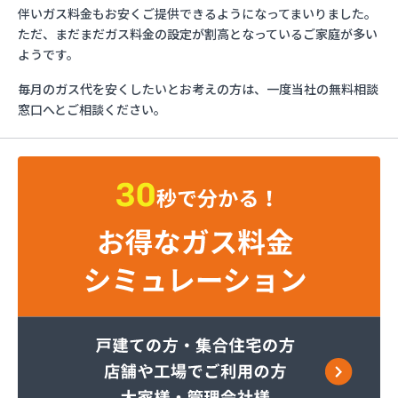
ガスショップイチカワ
伴いガス料金もお安くご提供できるようになってまいりました。
ガステックサービス株式会社 安城営業所
ただ、まだまだガス料金の設定が割高となっているご家庭が多い
ガステックサービス株式会社 西三河支店
ようです。
ガステックサービス株式会社 岡崎営業所
毎月のガス代を安くしたいとお考えの方は、一度当社の無料相談
ガステックサービス株式会社 蒲郡営業所
窓口へとご相談ください。
ガステックサービス株式会社 吉良営業所
ガステックサービス株式会社 新城営業所
ガステックサービス株式会社 西尾営業所
ガステックサービス株式会社 知立営業所
ガステックサービス株式会社 尾張支店 春日井営
業所
ガステックサービス株式会社 豊川営業所
カナダプロパン有限会社
カネテン商店
かね安商店
カネ庄津島店
コメリン
サーラプラザ蒲郡
サンダイ燃料店