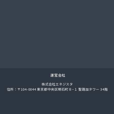
總業株式会社 愛知西支店
ク
馬場株式会社
ガス協同組合
LPガス協会東三河支部
圧株式会社容器検査工場
化ガス協組江南営業所
パン
ス株式会社
ロパン
エネクスホームライフ中部株式会社 碧南営業所
エネクスホームライフ中部株式会社 名古屋支店
運営会社
事
株式会社エネジスタ
店
住所：〒104-0044 東京都中央区明石町８−１ 聖路加タワー 34階
ロパンガス有限会社
合資会社
穀店