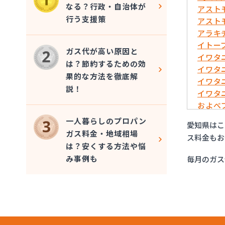
なる？行政・自治体が
アスト
行う支援策
アスト
アラキ
イトー
ガス代が高い原因と
イワタ
は？節約するための効
イワタ
果的な方法を徹底解
イワタ
説！
イワタ
およべ
ガスシ
一人暮らしのプロパン
愛知県はこ
ガステ
ガス料金・地域相場
ス料金もお
ガステ
は？安くする方法や悩
ガステ
み事例も
毎月のガス
ガステ
ガステ
ガステ
ガステ
ガステ