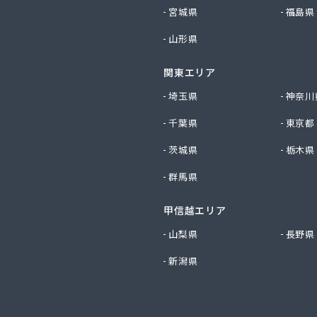
ビルダー株式会社 リボンガス
宮城県
福島県
り農協 燃料課・プロパンガス
山形県
ートステーション
シ商店
関東エリア
鹿乗店
商店
埼玉県
神奈川
ケ株式会社
千葉県
東京都
尾関商店
フ西日本株式会社名古屋店
茨城県
栃木県
共和ライフ株式会社 一宮営業所
群馬県
共和ライフ株式会社 一色営業所
共和ライフ株式会社 江南営業所
共和ライフ株式会社 三河営業所
甲信越エリア
共和ライフ株式会社 三州営業所
山梨県
長野県
共和ライフ株式会社 豊川営業所
新潟県
共和ライフ株式会社 名古屋西営業所
共和ライフ株式会社 緑営業所
高圧株式会社
總業株式会社