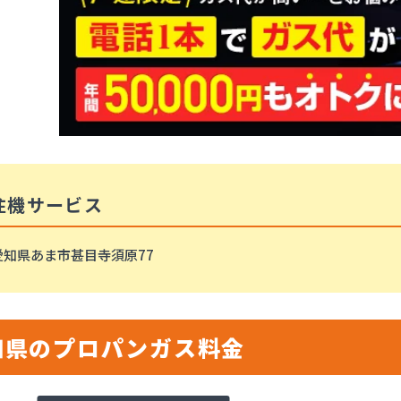
住機サービス
愛知県あま市甚目寺須原77
知県のプロパンガス料金