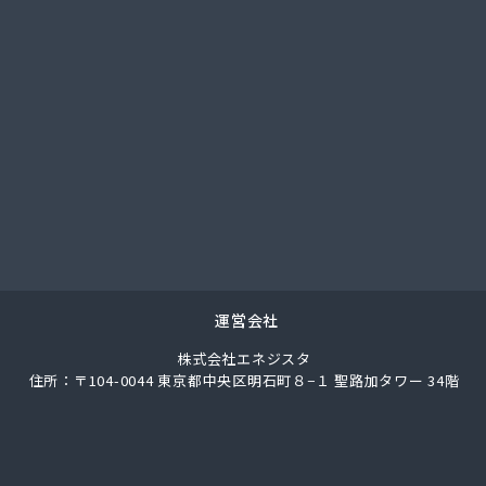
總業株式会社 愛知西支店
ク
馬場株式会社
ガス協同組合
LPガス協会東三河支部
圧株式会社容器検査工場
化ガス協組江南営業所
パン
ス株式会社
ロパン
エネクスホームライフ中部株式会社 碧南営業所
エネクスホームライフ中部株式会社 名古屋支店
運営会社
事
株式会社エネジスタ
店
住所：〒104-0044 東京都中央区明石町８−１ 聖路加タワー 34階
ロパンガス有限会社
合資会社
穀店