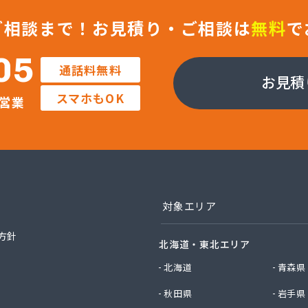
ックサービス株式会社 尾張支店 春日井営業所
ックサービス株式会社 豊川営業所
ご相談まで！
お見積り・ご相談は
無料
で
プロパン有限会社
ン商店
05
通話料無料
商店
お見積
津島店
スマホもOK
営業
ン
プラザ蒲郡
イ燃料店
エイ・トービス株式会社 ガス課
エイ・トービス株式会社 名古屋営業所
チガスコム株式会社
チガスコム株式会社 尾張営業所
対象エリア
ヒーターサービス
ガス株式会社新城営業所
方針
北海道・東北エリア
ガス株式会社
産業株式会社 本部・ホームガス
北海道
青森県
産業株式会社 ホームガス 名古屋西営業所
秋田県
岩手県
産業株式会社 尾張旭営業所