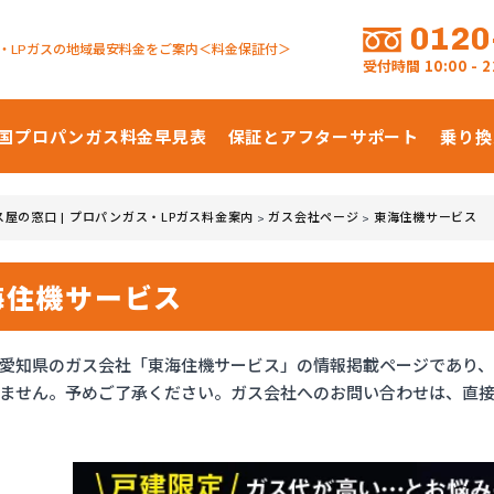
0120
・LPガスの地域最安料金をご案内＜料金保証付＞
受付時間
10:00 -
国プロパンガス
料金早見表
保証とアフターサポート
乗り換
ス屋の窓口 | プロパンガス・LPガス料金案内
ガス会社ページ
東海住機サービス
>
>
海住機サービス
愛知県のガス会社「東海住機サービス」の情報掲載ページであり
ません。予めご了承ください。ガス会社へのお問い合わせは、直接