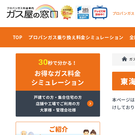
プロパンガス
TOP
プロパンガス乗り換え料金
シミュレーション
全
ガ
東
本ページは
けしており