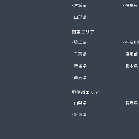
ビルダー株式会社 リボンガス
宮城県
福島県
り農協 燃料課・プロパンガス
山形県
ートステーション
シ商店
関東エリア
鹿乗店
商店
埼玉県
神奈川
ケ株式会社
千葉県
東京都
尾関商店
フ西日本株式会社名古屋店
茨城県
栃木県
共和ライフ株式会社 一宮営業所
群馬県
共和ライフ株式会社 一色営業所
共和ライフ株式会社 江南営業所
共和ライフ株式会社 三河営業所
甲信越エリア
共和ライフ株式会社 三州営業所
山梨県
長野県
共和ライフ株式会社 豊川営業所
新潟県
共和ライフ株式会社 名古屋西営業所
共和ライフ株式会社 緑営業所
高圧株式会社
總業株式会社