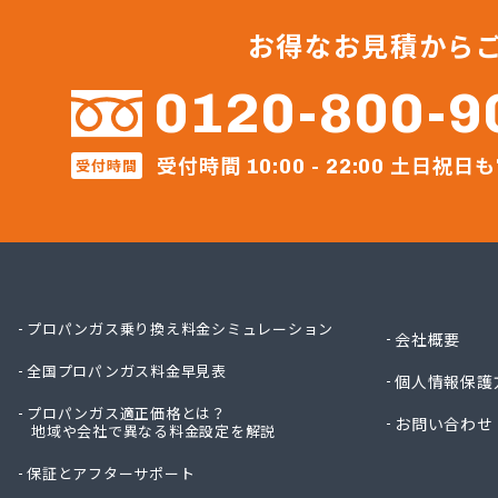
ガステ
ガステ
お得なお見積から
カナダ
カネテ
0120-800-9
かね安
カネ庄
受付時間
土日祝日も
コメリ
受付時間
10:00 - 22:00
サーラ
サンダ
ジェイ
ジェイ
ダイイ
ダイイ
プロパンガス乗り換え料金シミュレーション
会社概要
チリウ
全国プロパンガス料金早見表
ツバメ
個人情報保護
ニイミ
プロパンガス適正価格とは？
お問い合わせ
ニイミ
地域や会社で異なる料金設定を解説
ニイミ
保証とアフターサポート
ニイミ