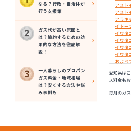
なる？行政・自治体が
アスト
行う支援策
アスト
アラキ
イトー
ガス代が高い原因と
イワタ
は？節約するための効
イワタ
果的な方法を徹底解
イワタ
説！
イワタ
およべ
ガスシ
一人暮らしのプロパン
愛知県はこ
ガステ
ガス料金・地域相場
ス料金もお
ガステ
は？安くする方法や悩
ガステ
み事例も
毎月のガス
ガステ
ガステ
ガステ
ガステ
ガステ