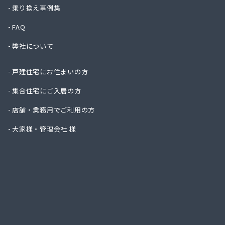
ハタス
乗り換え事例集
ひまわ
FAQ
フジオ
フジヨ
弊社について
フルタ
ます角
戸建住宅にお住まいの方
マルタ
マルト
集合住宅にご入居の方
ミライ
店舗・業務用でご利用の方
ヤマサ
ヤマサ
大家様・管理会社 様
ヤマサ
ヤマサ
ヤマサ
ヤマサ
ヤマサ
ヤマサ
ヤマサ
ヤマサ