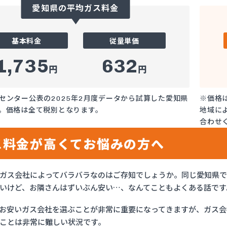
愛知県の平均ガス料金
基本料金
従量単価
1,735
632
円
円
センター公表の2025年2月度データから試算した愛知県
※価格
。価格は全て税別となります。
地域に
合わせ
ス料金が高くてお悩みの方へ
ガス会社によってバラバラなのはご存知でしょうか。同じ愛知県
いけど、お隣さんはずいぶん安い…、なんてこともよくある話です
お安いガス会社を選ぶことが非常に重要になってきますが、ガス会社
ことは非常に難しい状況です。