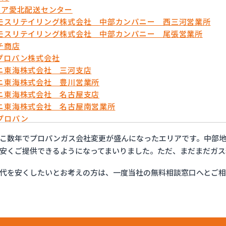
リア愛北配送センター
モスリテイリング株式会社 中部カンパニー 西三河営業所
モスリテイリング株式会社 中部カンパニー 尾張営業所
チ商店
プロパン株式会社
ニ東海株式会社 三河支店
ニ東海株式会社 豊川営業所
ニ東海株式会社 名古屋支店
ニ東海株式会社 名古屋南営業所
プロパン
ョップイチカワ
こ数年でプロパンガス会社変更が盛んになったエリアです。中部地
ックサービス株式会社 安城営業所
安くご提供できるようになってまいりました。ただ、まだまだガス
ックサービス株式会社 西三河支店
ックサービス株式会社 岡崎営業所
代を安くしたいとお考えの方は、一度当社の無料相談窓口へとご
ックサービス株式会社 蒲郡営業所
ックサービス株式会社 吉良営業所
ックサービス株式会社 新城営業所
ックサービス株式会社 西尾営業所