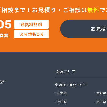
ックサービス株式会社 知立営業所
ックサービス株式会社 尾張支店 春日井営業所
ご相談まで！
お見積り・ご相談は
無料
で
ックサービス株式会社 豊川営業所
プロパン有限会社
05
通話料無料
ン商店
お見積
商店
スマホもOK
営業
津島店
ン
プラザ蒲郡
イ燃料店
エイ・トービス株式会社 ガス課
エイ・トービス株式会社 名古屋営業所
チガスコム株式会社
対象エリア
チガスコム株式会社 尾張営業所
ヒーターサービス
方針
北海道・東北エリア
ガス株式会社新城営業所
ガス株式会社
北海道
青森県
産業株式会社 本部・ホームガス
秋田県
岩手県
産業株式会社 ホームガス 名古屋西営業所