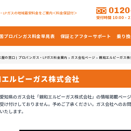
0120
・LPガスの地域最安料金をご案内＜料金保証付＞
受付時間
10:00 -
国プロパンガス
料金早見表
保証とアフターサポート
乗り換
ス屋の窓口 | プロパンガス・LPガス料金案内
ガス会社ページ
親和エルピーガス株
>
>
和エルピーガス株式会社
愛知県のガス会社「親和エルピーガス株式会社」の情報掲載ペー
受け付けしておりません。予めご了承ください。ガス会社へのお
いたします。