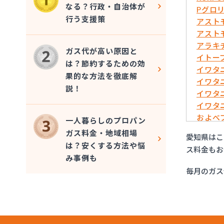
なる？行政・自治体が
Pグロ
行う支援策
アスト
アスト
アラキ
ガス代が高い原因と
イトー
は？節約するための効
イワタ
果的な方法を徹底解
イワタ
説！
イワタ
イワタ
およべ
一人暮らしのプロパン
ガスシ
ガス料金・地域相場
愛知県はこ
ガステ
は？安くする方法や悩
ス料金もお
ガステ
み事例も
ガステ
毎月のガス
ガステ
ガステ
ガステ
ガステ