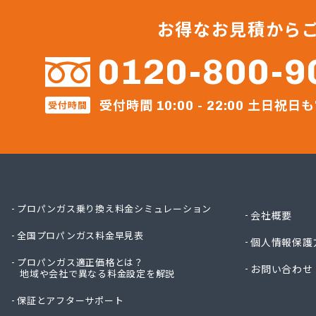
ガステ
ガステ
お得なお見積から
ガステ
カナダ
0120-800-9
カネテ
かね安
受付時間
土日祝日も
受付時間
カネ庄
10:00 - 22:00
コメリ
サーラ
サンダ
ジェイ
ジェイ
ダイイ
プロパンガス乗り換え料金シミュレーション
会社概要
ダイイ
全国プロパンガス料金早見表
チリウ
個人情報保護
ツバメ
プロパンガス適正価格とは？
お問い合わせ
地域や会社で異なる料金設定を解説
ニイミ
ニイミ
保証とアフターサポート
ニイミ