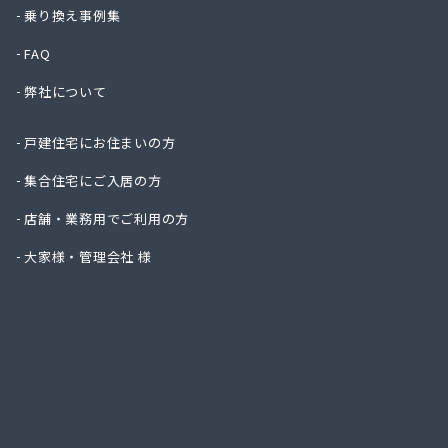
ニイミ
乗り換え事例集
ハタス
FAQ
ひまわ
フジオ
弊社について
フジヨ
フルタ
戸建住宅にお住まいの方
ます角
マルタ
集合住宅にご入居の方
マルト
店舗・業務用でご利用の方
ミライ
ヤマサ
大家様・管理会社 様
ヤマサ
ヤマサ
ヤマサ
ヤマサ
ヤマサ
ヤマサ
ヤマサ
ヤマサ