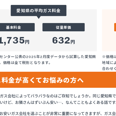
愛知県の平均ガス料金
基本料金
従量単価
1,735
632
円
円
センター公表の2025年2月度データから試算した愛知県
※価格
。価格は全て税別となります。
地域に
合わせ
ス料金が高くてお悩みの方へ
ガス会社によってバラバラなのはご存知でしょうか。同じ愛知県
いけど、お隣さんはずいぶん安い…、なんてこともよくある話です
お安いガス会社を選ぶことが非常に重要になってきますが、ガス会社