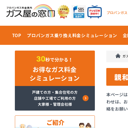
プロパンガス
TOP
プロパンガス乗り換え料金
シミュレーション
全
ガ
親
本ページは
わせは、お
絡をお願い