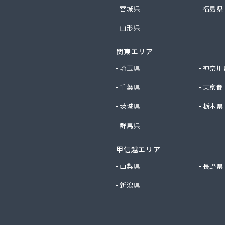
産業株式会社 尾張旭営業所
宮城県
福島県
ビルダー株式会社 リボンガス
山形県
り農協 燃料課・プロパンガス
ートステーション
関東エリア
シ商店
鹿乗店
埼玉県
神奈川
商店
千葉県
東京都
ケ株式会社
尾関商店
茨城県
栃木県
フ西日本株式会社名古屋店
群馬県
共和ライフ株式会社 一宮営業所
共和ライフ株式会社 一色営業所
甲信越エリア
共和ライフ株式会社 江南営業所
共和ライフ株式会社 三河営業所
山梨県
長野県
共和ライフ株式会社 三州営業所
新潟県
共和ライフ株式会社 豊川営業所
共和ライフ株式会社 名古屋西営業所
共和ライフ株式会社 緑営業所
高圧株式会社