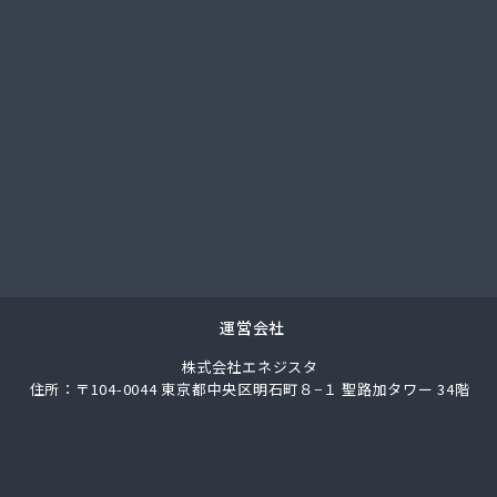
總業株式会社
總業株式会社 愛知西支店
ク
馬場株式会社
ガス協同組合
LPガス協会東三河支部
圧株式会社容器検査工場
化ガス協組江南営業所
パン
ス株式会社
ロパン
エネクスホームライフ中部株式会社 碧南営業所
運営会社
エネクスホームライフ中部株式会社 名古屋支店
株式会社エネジスタ
事
住所：〒104-0044 東京都中央区明石町８−１ 聖路加タワー 34階
店
ロパンガス有限会社
合資会社